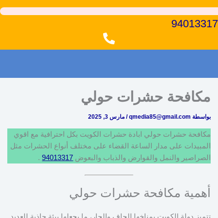
94013317
مكافحة حشرات حولي
بواسطة
qmedia85@gmail.com
/
مارس 3, 2025
مكافحة حشرات حولي ابادة حشرات الكويت بكل احترافية مع اقوي
المبيدات على مدار الساعة القضاء على مختلف أنواع الحشرات مثل
الصراصير والنمل والقوارض والذباب والبعوض
94013317
.
أهمية مكافحة حشرات حولي
تتميز دولة الكويت بمناخها الجاف والحار، ما يجعلها بيئة جاذبة للعديد