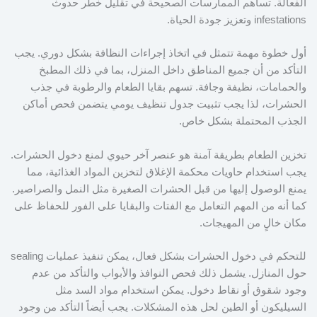
الفعالة. تساهم الممارسات الصحيحة في تقليل خطر حدوث
infestations وتعزيز جودة الحياة.
أول خطوة مهمة تتمثل في اتخاذ إجراءات النظافة بشكل دوري. يجب
التأكد من أن جميع المناطق داخل المنزل، بما في ذلك المطبخ
والحمامات، نظيفة وجافة. تسهم بقايا الطعام والرطوبة في جذب
الحشرات، لذا يجب تثبيت جدول تنظيف يومي يتضمن فحص أماكن
الجذب المحتملة بشكل خاص.
تخزين الطعام بطريقة آمنة هو عنصر آخر حيوي لمنع دخول الحشرات.
يجب استخدام حاويات محكمة الإغلاق لتخزين المواد الغذائية، مما
يمنع الوصول إليها من قبل الحشرات الصغيرة مثل النمل والصراصير.
كما أنه من المهم التعامل مع الفتات والبقايا على الفور للحفاظ على
مكان خالٍ من المهيجات.
للتحكم في دخول الحشرات بشكل فعال، يمكن تنفيذ عمليات sealing
حول المنازل. يشمل ذلك فحص النوافذ والأبواب والتأكد من عدم
وجود شقوق أو نقاط دخول. يمكن استخدام مواد السد مثل
السيليكون أو الطين لحل هذه المشكلات. يجب أيضاً التأكد من وجود