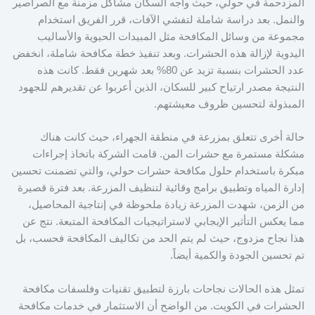
المزدحمة في حولي، حيث واجه السكان مشاكل مزمنة مع الصراصير
والنمل. بعد دراسة شاملة لتفشي الآفات، قرر الفريق استخدام
مجموعة من وسائل المكافحة مثل المبيدات الحيوية والأساليب
اليدوية لإزالة هذه الحشرات. وبعد تنفيذ خطة مكافحة شاملة، انخفض
عدد الحشرات بنسبة تزيد عن 80% بعد شهرين فقط. كانت هذه
النتيجة مصدر ارتياح كبير للسكان، الذين أعربوا عن تقديرهم للجهود
المبذولة لتحسين ظروف معيشتهم.
حالة أخرى تتعلق بمزرعة في منطقة الجهراء، حيث كانت هناك
مشكلة مستمرة مع حشرات المن. قامت الشركة باتخاذ إجراءات
مبكرة باستخدام حلول مكافحة حشرات حولي، والتي تضمنت تحسين
إدارة المياه وتطبيق برامج وقائية لتنظيف المزرعة. بعد فترة قصيرة
من الزمن، شهدت المزرعة زيادة ملحوظة في إنتاجية المحاصيل،
مما يعكس التأثير الإيجابي لاستراتيجيات المكافحة المتبعة. نتج عن
هذا نجاح مزدوج، حيث لم يتم الحد من تكاليف المكافحة فحسب، بل
تم تحسين الجودة والكمية أيضاً.
تمثل هذه الحالات نجاحات بارزة لتطبيق تقنيات وفلسفات مكافحة
الحشرات في الكويت. من الواضح أن الاستثمار في خدمات مكافحة