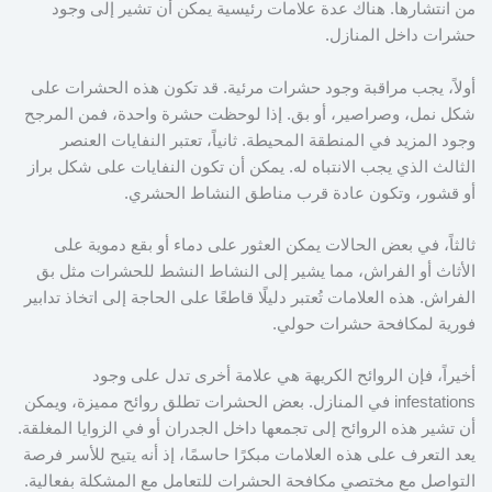
من انتشارها. هناك عدة علامات رئيسية يمكن أن تشير إلى وجود
حشرات داخل المنازل.
أولاً، يجب مراقبة وجود حشرات مرئية. قد تكون هذه الحشرات على
شكل نمل، وصراصير، أو بق. إذا لوحظت حشرة واحدة، فمن المرجح
وجود المزيد في المنطقة المحيطة. ثانياً، تعتبر النفايات العنصر
الثالث الذي يجب الانتباه له. يمكن أن تكون النفايات على شكل براز
أو قشور، وتكون عادة قرب مناطق النشاط الحشري.
ثالثاً، في بعض الحالات يمكن العثور على دماء أو بقع دموية على
الأثاث أو الفراش، مما يشير إلى النشاط النشط للحشرات مثل بق
الفراش. هذه العلامات تُعتبر دليلًا قاطعًا على الحاجة إلى اتخاذ تدابير
فورية لمكافحة حشرات حولي.
أخيراً، فإن الروائح الكريهة هي علامة أخرى تدل على وجود
infestations في المنازل. بعض الحشرات تطلق روائح مميزة، ويمكن
أن تشير هذه الروائح إلى تجمعها داخل الجدران أو في الزوايا المغلقة.
يعد التعرف على هذه العلامات مبكرًا حاسمًا، إذ أنه يتيح للأسر فرصة
التواصل مع مختصي مكافحة الحشرات للتعامل مع المشكلة بفعالية.