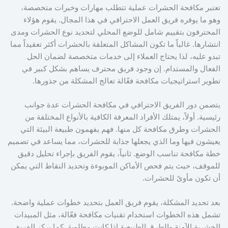
تعتبر مكافحة الحشرات عملية تتطلب مهارات وخبرات متخصصة،
وهو ما يوفره فريق العمل الاحترافي في هذا المجال. يقوم هؤلاء
المحترفون بتقييم شامل للوضع المحلي لتحديد نوع الحشرات ومدى
انتشارها. غالباً ما تكون المشاكل المتعلقة بالحشرات أكثر تعقيداً مما
تبدو عليه، لذا يحتاج العملاء إلى خدمات متخصصة لضمان الحل
الفعال والمستدام. إن وجود فريق محترف يساهم بشكل كبير في
تطوير استراتيجيات مكافحة فعّالة تعالج المشكلة من جذورها.
يتضمن دور الفريق الاحترافي في مكافحة الحشرات عدة جوانب
رئيسية. أولاً، يمتلك الأفراد المعرفة الكافية بالأنواع المختلفة من
الحشرات وطرق مكافحة كل منها. فهم يفهمون طبيعة البيئة التي
يعيشون فيها وما الذي يجعلها جذابة للحشرات، مما يساعد في تصميم
خطة مكافحة تناسب الوضع. ثانياً، يقوم الفريق بإجراء تحليل دقيق
للموقف، حيث يتم فحص الأماكن الموبوءة وتحديد النقاط التي يمكن
أن تكون مأوىً للحشرات.
بعد تحديد المشكلة، يقوم فريق العمل بتحديد خطوات عملية واضحة.
تشمل هذه الخطوات استخدام تقنيات مكافحة فعّالة، مثل المبيدات
الحشرية الآمنة والطرق الطبيعية إذا كانت مطلوبة. كما يركز الفريق