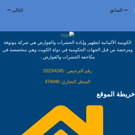
h
o
i
e
i
h
a
السابق
التالي
a
p
n
d
n
a
c
r
y
k
d
t
t
e
e
L
e
i
e
s
b
الكويتية الألمانية لتطهير وإبادة الحشرات والقوارض هي شركة موثوقة
i
d
t
r
A
o
ومرخصة من قبل الجهات الحكومية في دولة الكويت وهي متخصصة في
n
I
e
p
o
مكاحفة الحشرات والقوارض .
k
n
s
p
k
رقم الترخيص : 2023/4245
t
السجل التجاري: 474048
خريطة الموقع