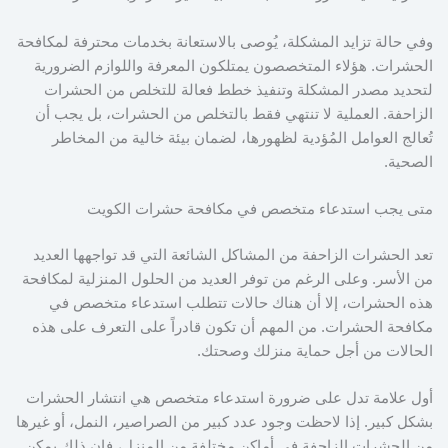
وفي حالة تزايد المشكلة، يُوصى بالاستعانة بخدمات محترفة لمكافحة
الحشرات. هؤلاء المتخصصون يمتلكون المعرفة واللوازم الضرورية
لتحديد مصدر المشكلة وتنفيذ خطط فعالة للتخلص من الحشرات
الزاحفة. العملية لا تنتهي فقط بالتخلص من الحشرات، بل يجب أن
تُعالج العوامل المُؤدية لظهورها، لضمان بيئة خالية من المخاطر
الصحية.
متى يجب استدعاء متخصص في مكافحة حشرات الكويت
تعد الحشرات الزاحفة من المشاكل الشائعة التي قد تواجهها العديد
من الأسر. وعلى الرغم من توفر العديد من الحلول المنزلية لمكافحة
هذه الحشرات، إلا أن هناك حالات تتطلب استدعاء متخصص في
مكافحة الحشرات. من المهم أن تكون قادراً على التعرف على هذه
الحالات من أجل حماية منزلك وصحتك.
أول علامة تدل على ضرورة استدعاء متخصص هي انتشار الحشرات
بشكل كبير. إذا لاحظت وجود عدد كبير من الصراصير، النمل، أو غيرها
من الحشرات الزاحفة في أماكن مختلفة من المنزل، فإن ذلك يمكن