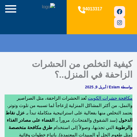
F
I
94013317
a
n
c
s
e
t
b
a
o
g
o
r
a
k
m
كيفية التخلص من الحشرات
الزاحفة في المنزل..؟
بواسطة
Eslam
/
أبريل 9, 2025
مكافحة حشرات الكويت
تُعد الحشرات الزاحفة، مثل الصراصير
والنمل، من أكثر المشاكل المنزلية إزعاجاً لما تسببه من تلوث وتوتر.
يعتمد التخلص منها بفعالية على استراتيجية متكاملة تبدأ بـ
عزل نقاط
الدخول
(سد الشقوق والفتحات)، مروراً بـ
القضاء على مصادر الغذاء
والرطوبة
التي تجذبها، وصولاً إلى استخدام
طرق مكافحة متخصصة
(مثل طعوم الجل أو المبيدات المعتمدة). باتباع خطوات وقائية