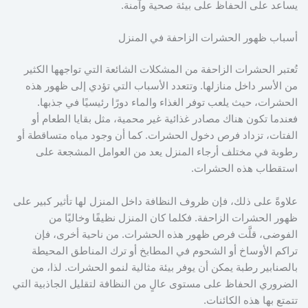
يساعد على الحفاظ على بيئة صحية وآمنة.
أسباب ظهور الحشرات الزاحفة في المنزل
تُعتبر الحشرات الزاحفة من المشكلات الشائعة التي تواجهها الكثير
من الأسر داخل منازلها. وتتعدد الأسباب التي تؤدي إلى ظهور هذه
الحشرات، حيث يلعب توفر الغذاء والماء دورًا رئيسيًا في جذبها.
فعندما تكون هناك مصادر غذائية غير محمية، مثل بقايا الطعام أو
الفتات، تزداد فرص دخول الحشرات. كما أن وجود مياه متساقطة أو
رطوبة في مختلف أرجاء المنزل يعد من العوامل المشجعة على
استقطاب هذه الحشرات.
علاوةً على ذلك، فإن ظروف النظافة داخل المنزل لها تأثير كبير على
ظهور الحشرات الزاحفة. فكلما كان المنزل نظيفًا وخاليًا من
الفوضى، قلَّت فرص ظهور هذه الحشرات. من ناحية أخرى، فإن
تراكم الأوساخ أو الشحوم في المطابخ أو ترك المناطق المحيطة
بالصنابير رطبة يمكن أن يوفر بيئة مثالية لنمو الحشرات. لذا، من
الضروري الحفاظ على مستوى عالٍ من النظافة لتقليل الجاذبية التي
تتمتع بها هذه الكائنات.