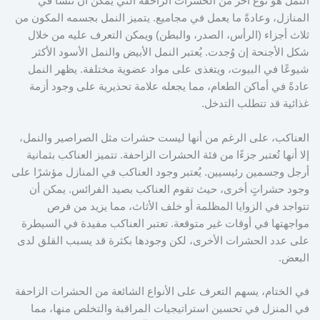
النمل هو نوع آخر من الحشرات الزاحفة التي يمكن أن تنشأ في
المنازل، وعادةً ما يعمل في مجاميع. يتميز النمل بجسمه المكون من
ثلاث أجزاء (الرأس، الصدر، والبطن) ويمكن التعرف عليه من خلال
شكل الأجنحة إن وُجدت. يُعتبر النمل الأبيض والنمل الأسود الأكثر
شيوعًا في البيوت، ويتغذى على مواد عضوية مختلفة. يظهر النمل
عادةً في أماكن الطعام، مما يجعله علامة تحذيرية على وجود أزمة
غذائية قد تتطلب التدخل.
العناكب، على الرغم من أنها ليست حشرات مثل الصراصير والنمل،
إلا أنها تُعتبر جزءًا من فئة الحشرات الزاحفة. تتميز العناكب بثمانية
أرجل وجسمين رئيسيين. يُعتبر وجود العناكب في المنازل مؤشرًا على
وجود حشراتٍ أخرى، حيث تقوم العناكب بصيد الفرائس. يمكن أن
تتواجد في الزوايا المظلمة أو خلف الأثاث، مما يزيد من فرص
مواجهتها في أوقات غير متوقعة. تعتبر العناكب مفيدة في السيطرة
على عدد الحشرات الأخرى، لكن وجودها بكثرة قد يسبب القلق لدى
البعض.
في الختام، يسهم التعرف على الأنواع الشائعة من الحشرات الزاحفة
في المنزل في تحسين استراتيجيات المراقبة والتخلص منها، مما