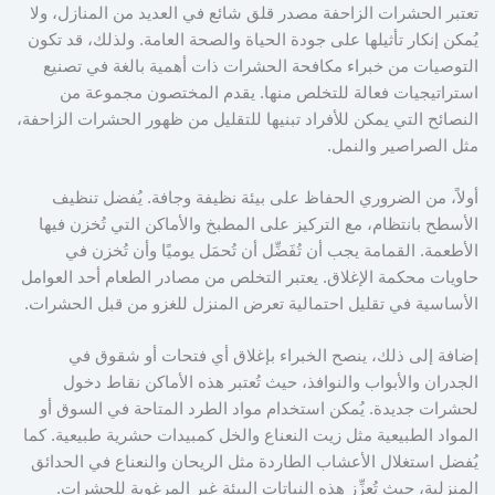
تعتبر الحشرات الزاحفة مصدر قلق شائع في العديد من المنازل، ولا
يُمكن إنكار تأثيلها على جودة الحياة والصحة العامة. ولذلك، قد تكون
التوصيات من خبراء مكافحة الحشرات ذات أهمية بالغة في تصنيع
استراتيجيات فعالة للتخلص منها. يقدم المختصون مجموعة من
النصائح التي يمكن للأفراد تبنيها للتقليل من ظهور الحشرات الزاحفة،
مثل الصراصير والنمل.
أولاً، من الضروري الحفاظ على بيئة نظيفة وجافة. يُفضل تنظيف
الأسطح بانتظام، مع التركيز على المطبخ والأماكن التي تُخزن فيها
الأطعمة. القمامة يجب أن تُفَضِّل أن تُحمَل يوميًا وأن تُخزن في
حاويات محكمة الإغلاق. يعتبر التخلص من مصادر الطعام أحد العوامل
الأساسية في تقليل احتمالية تعرض المنزل للغزو من قبل الحشرات.
إضافة إلى ذلك، ينصح الخبراء بإغلاق أي فتحات أو شقوق في
الجدران والأبواب والنوافذ، حيث تُعتبر هذه الأماكن نقاط دخول
لحشرات جديدة. يُمكن استخدام مواد الطرد المتاحة في السوق أو
المواد الطبيعية مثل زيت النعناع والخل كمبيدات حشرية طبيعية. كما
يُفضل استغلال الأعشاب الطاردة مثل الريحان والنعناع في الحدائق
المنزلية، حيث تُعزِّز هذه النباتات البيئة غير المرغوبة للحشرات.