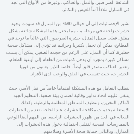
الشائعة الصراصير، والنمل، والعناكب، وغيرها من الأنواع التي تجد
في المنازل ملاذاً آمناً للعيش والتكاثر.
تشير الإحصائيات إلى أن حوالي 80% من المنازل قد شهدت وجود
حشرات زاحفة في مرحلة ما، مما يجعل هذه المشكلة شائعة بشكل
مقلق. فعلى سبيل المثال، حشرة الصرصور، التي غالباً ما توجد في
المطابخ، يمكن أن تحمل بكتيريا وجراثيم قد تؤدي إلى مشاكل صحية
خطيرة. كما أن النمل، على الرغم من حجمه الصغير، يمكن أن يسبب
مشاكل كبيرة بمجرد أن يدخل كميات من الطعام إلى أوعية الطعام.
وتعتبر العناكب مصدر قلق أيضاً، خاصة للذين يعانون من فوبيا
الحشرات، حيث تتسبب في القلق والرعب لدى الأفراد.
يتطلب التعامل مع هذه المشكلة اهتماماً خاصاً من قبل الأسر، حيث
ينبغي عليهم اتخاذ تدابير وقائية لضمان بيئة صحية. التنظيم الجيد
لأماكن التخزين، وتنظيف المناطق المظلمة والرطبة، وكذلك
الاستعانة بخدمات مكافحة الحشرات عند الحاجة، تعد من الخطوات
الفعالة في الحد من ظهور الحشرات الزاحفة. من المهم أيضاً الوعي
بالممارسات الصحية لتقليل احتمالية دخول هذه الحشرات إلى
المنازل، وبالتالي حماية صحة الأسرة وسلامتهم.