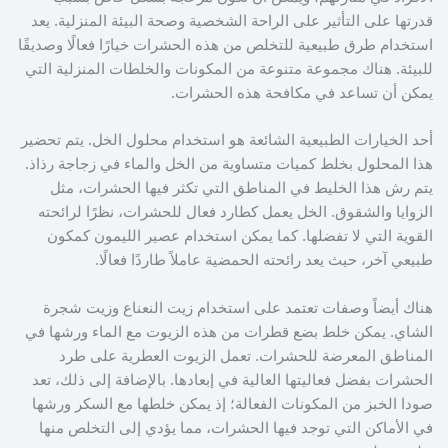
قدرتها على التأثير على الراحة الشخصية وصحة البيئة المنزلية. يعد
استخدام طرق طبيعية للتخلص من هذه الحشرات خيارًا فعالًا وصديقًا
للبيئة. هناك مجموعة متنوعة من المكونات والخلطات المنزلية التي
يمكن أن تساعد في مكافحة هذه الحشرات.
أحد الخيارات الطبيعية الشائعة هو استخدام محلول الخل. يتم تحضير
هذا المحلول بخلط كميات متساوية من الخل والماء في زجاجة رذاذ.
يتم رش هذا الخليط في المناطق التي تكثر فيها الحشرات، مثل
الزوايا والشقوق. الخل يعمل كطارد فعال للحشرات، نظرًا لرائحته
القوية التي لا تفضلها. كما يمكن استخدام عصير الليمون كمكون
طبيعي آخر، حيث يعد رائحته الحمضية عاملاً طاردًا فعالًا.
هناك أيضاً وصفات تعتمد على استخدام زيت النعناع وزيت شجرة
الشاي. يمكن خلط بضع قطرات من هذه الزيوت مع الماء ورشها في
المناطق المعرضة للحشرات. تعمل الزيوت العطرية على طرد
الحشرات بفضل فعاليتها العالية في إبعادها. بالإضافة إلى ذلك، تعد
صودا الخبز من المكونات الفعالة؛ إذ يمكن خلطها مع السكر ورشها
في الأماكن التي توجد فيها الحشرات، مما يؤدي إلى التخلص منها