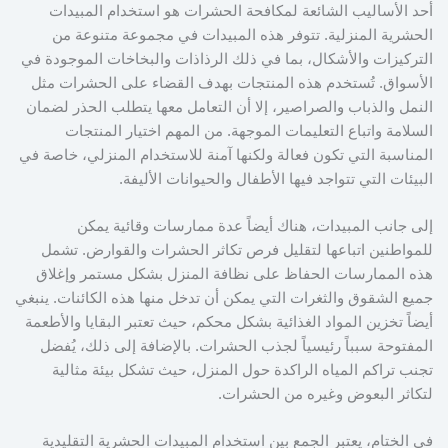
أحد الأساليب الشائعة لمكافحة الحشرات هو استخدام المبيدات
الحشرية المنزلية. تتوفر هذه المبيدات في مجموعة متنوعة من
التركيزات والأشكال، بما في ذلك الرذاذات والبخاخات الموجودة في
الأسواق. تُستخدم هذه المنتجات بهدف القضاء على الحشرات مثل
النمل والذباب والصراصير، إلا أن التعامل معها يتطلب الحذر لضمان
السلامة واتباع التعليمات الموجهة. من المهم اختيار المنتجات
المناسبة التي تكون فعالة ولكنها آمنة للاستخدام المنزلي، خاصة في
البيئات التي تتواجد فيها الأطفال والحيوانات الأليفة.
إلى جانب المبيدات، هناك أيضاً عدة ممارسات وقائية يمكن
للمواطنين اتباعها لتقليل فرص تكاثر الحشرات والقوارض. تشمل
هذه الممارسات الحفاظ على نظافة المنزل بشكل مستمر وإغلاق
جميع الشقوق والثغرات التي يمكن أن تدخل منها هذه الكائنات. ينبغي
أيضاً تخزين المواد الغذائية بشكل محكم، حيث تعتبر البقايا والأطعمة
المفتوحة سبباً رئيسياً لجذب الحشرات. بالإضافة إلى ذلك، يُفضل
تجنب تراكم المياه الراكدة حول المنزل، حيث تشكل بيئة مثالية
لتكاثر البعوض وغيره من الحشرات.
في الختام، يعتبر الجمع بين استخدام المبيدات الحشرية التقليدية