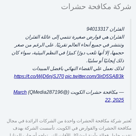
شركة مكافحة حشرات
الفئران 94013317
الفئران هي قوارض صغيرة تنتمي إلى عائلة الفئران
وتنتشر في جميع أنحاء العالم تقريبًا. على الرغم من صغر
حجمها، إلا أنها تلعب دورًا كبيرًا في النظم البيئية، سواء كان
ذلك إيجابيًا أو سلبيًا.
لذلك نعمل علي القضاء النهائي بافضل المبيدات
https://t.co/WjD6njSJ70
pic.twitter.com/3irD5SAB3k
— مكافحة حشرات الكويت (@QMedia287196)
March
22, 2025
تُعتبر شركة مكافحة الحشرات واحدة من الشركات الرائدة في مجال
مكافحة الحشرات والقوارض في الكويت. تأسست الشركة بهدف
تقديم حلول فعالة وآمنة لمشاكل الآفات التي تواجه أصحاب المنازل