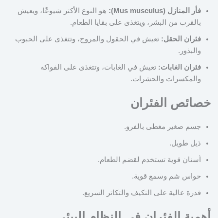
فأر المنازل (Mus musculus):
هو النوع الأكثر شيوعًا، ويعيش
بالقرب من البشر، ويتغذى على بقايا الطعام.
فئران الحقل:
تعيش في الحقول والمروج، وتتغذى على الحبوب
والبذور.
فئران الغابات:
تعيش في الغابات، وتتغذى على الفواكه
والمكسرات والحشرات.
خصائص الفئران
جسم صغير مغطى بالفرو.
ذيل طويل.
أسنان قوية تستخدم لقضم الطعام.
حواس شم وسمع قوية.
قدرة عالية على التكيف والتكاثر السريع.
أهمية الفئران في النظام البيئي