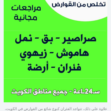
علاوة على ذلك، تتواجد الفئران كنوع شائع من القوارض في الكويت،