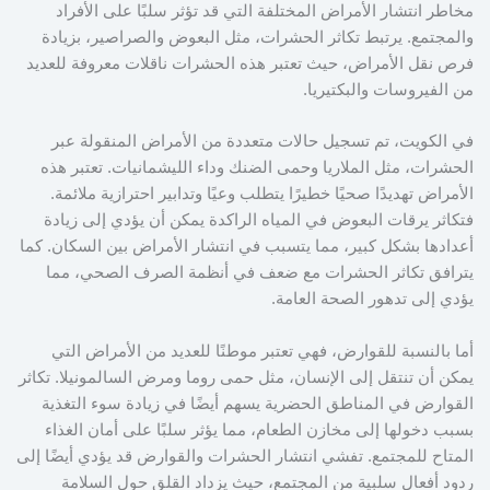
مخاطر انتشار الأمراض المختلفة التي قد تؤثر سلبًا على الأفراد
والمجتمع. يرتبط تكاثر الحشرات، مثل البعوض والصراصير، بزيادة
فرص نقل الأمراض، حيث تعتبر هذه الحشرات ناقلات معروفة للعديد
من الفيروسات والبكتيريا.
في الكويت، تم تسجيل حالات متعددة من الأمراض المنقولة عبر
الحشرات، مثل الملاريا وحمى الضنك وداء الليشمانيات. تعتبر هذه
الأمراض تهديدًا صحيًا خطيرًا يتطلب وعيًا وتدابير احترازية ملائمة.
فتكاثر يرقات البعوض في المياه الراكدة يمكن أن يؤدي إلى زيادة
أعدادها بشكل كبير، مما يتسبب في انتشار الأمراض بين السكان. كما
يترافق تكاثر الحشرات مع ضعف في أنظمة الصرف الصحي، مما
يؤدي إلى تدهور الصحة العامة.
أما بالنسبة للقوارض، فهي تعتبر موطنًا للعديد من الأمراض التي
يمكن أن تنتقل إلى الإنسان، مثل حمى روما ومرض السالمونيلا. تكاثر
القوارض في المناطق الحضرية يسهم أيضًا في زيادة سوء التغذية
بسبب دخولها إلى مخازن الطعام، مما يؤثر سلبًا على أمان الغذاء
المتاح للمجتمع. تفشي انتشار الحشرات والقوارض قد يؤدي أيضًا إلى
ردود أفعال سلبية من المجتمع، حيث يزداد القلق حول السلامة