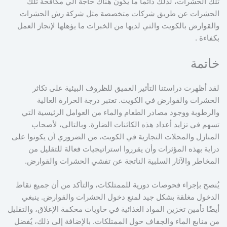
تلك الحشرات، لذلك دائما ما يكون هناك حاجة الي مكافحة تلك
الحشرات عن طريق شركات متخصصة مثل شركة رش الحشرات
والقوارض بالكويت والتي لديها من الخبرات ما يؤهلها لإنجاز العمل
بكفاءة .
خاتمة
لقد أظهرت دراستنا التأثير العميق للظروف البيئية على تكاثر
الحشرات والقوارض في الكويت. تعتبر درجة الحرارة العالية
والرطوبة ووجود مصادر الطعام والماء من العوامل الرئيسية التي
تسهم في تزايد أعداد هذه الكائنات الضارة. وبالتالي، لأصحاب
المنازل والمحلات التجارية في الكويت، من الضروري أن يكونوا على
دراية بهذه المؤثرات وأن يقرروا استراتيجيات فعالة للتقليل من
المخاطر والآثار السلبية الناتجة عن تفشي الحشرات والقوارض.
يُنصح بإجراء فحوصات دورية للممتلكات، والتأكد من أن جميع نقاط
الدخول مغلقة بشكل جيد لمنع دخول الحشرات والقوارض. ينبغي
أيضًا تأمين تخزين المواد الغذائية في حاويات محكمة الإغلاق، والتقليل
من منابع الماء والجفاف حول الممتلكات. بالإضافة إلى ذلك، يُفضل