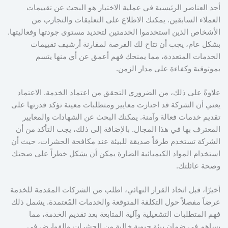
أحد العناصر الرئيسية في عملية الاختيار هو البحث عن تقييمات
العملاء السابقين. يمكنك الاطلاع على التعليقات والتجارب من
الأشخاص الذين استخدموا الخدمتين لتحديد مستوى جودتها وفعاليتها.
بشكل عام، يجب أن تتاح لك الفرصة لمقارنة أرشيف تقييمات
الخدمات المتعددة، مما يمنحك فهم أعمق عن أي منها يتسم
بموثوقية وكفاءة على مدار الزمن.
علاوةً على ذلك، من الضروري التحقق من اعتماد الخدمة. الاعتماد
يعني أن الشركة قد اجتازت معايير ومتطلبات معينة تؤكد قدرتها على
تقديم خدمات فعالة وآمنة. يمكنك البحث عن الشهادات والمعايير
المعترف بها في هذا المجال. بالإضافة إلى ذلك، يجب التأكد من أن
الشركة تستخدم طرقاً صديقة للبيئة عند مكافحة الحشرات، حيث أن
استخدام المواد الكيميائية الضارة يمكن أن يشكل خطراً على صحتك
وصحة عائلتك.
أخيرًا، قبل اتخاذ القرار النهائي، اطلب من الشركات المقدمة للخدمة
عرضاً مفصلاً حول التكلفة المتوقعة والخدمات المٌعتمدة. يشمل ذلك
فهم المتطلبات التشغيلية وآلية المتابعة بعد تقديم الخدمة، مما
يساهم في ضمان بيئة حيوية خالية من الحشرات والقوارض في