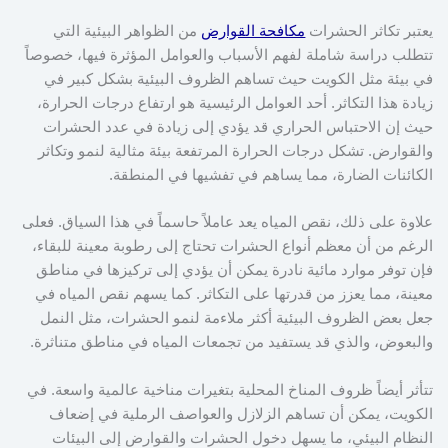
يعتبر تكاثر الحشرات
مكافحة القوارض
من الظواهر البيئية التي
تتطلب دراسة شاملة لفهم الأسباب والعوامل المؤثرة فيها، خصوصاً
في بيئة مثل الكويت حيث تساهم الظروف البيئية بشكل كبير في
زيادة هذا التكاثر. أحد العوامل الرئيسية هو ارتفاع درجات الحرارة،
حيث إن الاحتباس الحراري قد يؤدي إلى زيادة في عدد الحشرات
والقوارض. تشكل درجات الحرارة المرتفعة بيئة مثالية لنمو وتكاثر
الكائنات الضارة، مما يساهم في تفشيها في المنطقة.
علاوة على ذلك، نقص المياه يعد عاملاً حاسماً في هذا السياق. فعلى
الرغم من أن معظم أنواع الحشرات تحتاج إلى رطوبة معينة للبقاء،
فإن توفر موارد مائية نادرة يمكن أن يؤدي إلى تركيزها في مناطق
معينة، مما يعزز من قدرتها على التكاثر. كما يسهم نقص المياه في
جعل بعض الظروف البيئية أكثر ملاءمة لنمو الحشرات، مثل النمل
والبعوض، والذي قد يستفيد من تجمعات المياه في مناطق متناثرة.
تتأثر أيضاً ظروف المناخ المحلية بتغيرات مناخية عالمية واسعة. في
الكويت، يمكن أن تساهم الزلازل والعواصف الرملية في إضعاف
النظام البيئي، ما يسهل دخول الحشرات والقوارض إلى البيئات