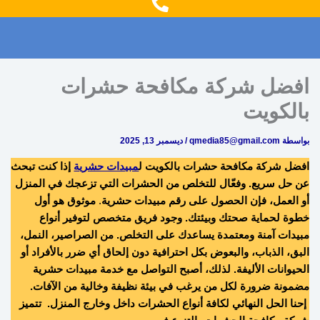
g
o
r
o
a
k
m
افضل شركة مكافحة حشرات
بالكويت
بواسطة
qmedia85@gmail.com
/
ديسمبر 13, 2025
افضل شركة مكافحة حشرات بالكويت ل
مبيدات حشرية
إذا كنت تبحث
عن حل سريع.
وفعّال للتخلص من الحشرات التي تزعجك في المنزل
أو العمل، فإن الحصول على رقم مبيدات حشرية
.
موثوق هو أول
خطوة لحماية صحتك وبيئتك. وجود فريق متخصص لتوفير أنواع
مبيدات آمنة ومعتمدة يساعدك على التخلص.
من الصراصير، النمل،
البق، الذباب، والبعوض بكل احترافية دون إلحاق أي ضرر بالأفراد أو
الحيوانات الأليفة. لذلك، أصبح التواصل مع خدمة مبيدات حشرية
مضمونة ضرورة لكل من يرغب في بيئة نظيفة وخالية من الآفات.
إحنا الحل النهائي لكافة أنواع الحشرات داخل وخارج المنزل. تتميز