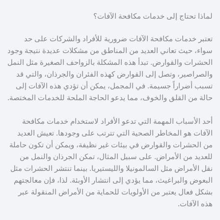
لماذا تحتاج إلى خدمات مكافحة الآفات؟
تعتبر خدمات مكافحة الآفات ضرورية للأفراد والشركات على حد
سواء، حيث تعاني العديد من المناطق من مشكلات عديدة نتيجة وجود
الحشرات والقوارض. تبدأ هذه المشكلة بالزواحف الصغيرة مثل النمل
والصراصير، وتصل إلى القوارض كهذه الفئران والجرذان، والتي قد
تسبب أضراراً جسيمة. في المجمل، يمكن أن تؤدي هذه الآفات إلى
حالة من القلق والخوف، مما يدعو الحاجة الملحة للخدمات المختصة.
أحد الأسباب المهمة التي تدعو الأفراد لاستخدام خدمات مكافحة
الآفات هو المخاطر الصحية التي تترتب على وجودها. تعيش العديد
من الحشرات والقوارض في بيئات غير نظيفة، ويمكن أن تكون حاملة
للعديد من الأمراض. على سبيل المثال، تمكن الجرذان والنمل من
نقل الأمراض مثل السالمونيلا والليستيريا. بينما تنتشر الحشرات مثل
البعوض والبراغيث، مما يؤدي إلى انتشار الأوبئة. لذا، فإن معالجتهم
بشكل فعال يعتبر من الأولويات للحماية من الأمراض المنقولة عبر
هذه الآفات.