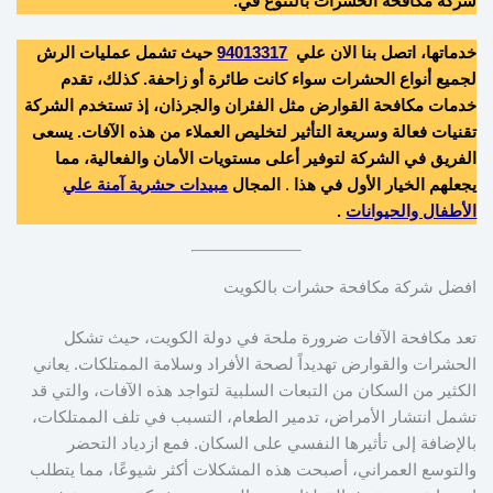
شركة مكافحة الحشرات بالتنوع في.
خدماتها، اتصل بنا الان علي
94013317
حيث تشمل عمليات الرش
لجميع أنواع الحشرات سواء كانت طائرة أو زاحفة. كذلك، تقدم
خدمات مكافحة القوارض مثل الفئران والجرذان، إذ تستخدم الشركة
تقنيات فعالة وسريعة التأثير لتخليص العملاء من هذه الآفات. يسعى
الفريق في الشركة لتوفير أعلى مستويات الأمان والفعالية، مما
يجعلهم الخيار الأول في هذا
.
المجال
مبيدات حشرية آمنة علي
الأطفال والحيوانات
.
افضل شركة مكافحة حشرات بالكويت
تعد مكافحة الآفات ضرورة ملحة في دولة الكويت، حيث تشكل
الحشرات والقوارض تهديداً لصحة الأفراد وسلامة الممتلكات. يعاني
الكثير من السكان من التبعات السلبية لتواجد هذه الآفات، والتي قد
تشمل انتشار الأمراض، تدمير الطعام، التسبب في تلف الممتلكات،
بالإضافة إلى تأثيرها النفسي على السكان. فمع ازدياد التحضر
والتوسع العمراني، أصبحت هذه المشكلات أكثر شيوعًا، مما يتطلب