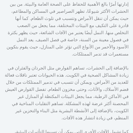
إدارتها أمرًا بالغ الأهمية للحفاظ على الصحة العامة والبيئة. من بين
الحشرات الأكثر شيوعًا، تظهر الصراصير في المساكن والمطاعم،
حيث يمكن أن تنقل الأمراض وتتسبب في تلوث الطعام. كما أنها
قادرة على التكيف مع البيئات المختلفة، مما يجعل من الصعب
التخلص منها. النمل أيضًا يعتبر من الآفات الشائعة، حيث يظهر بكثرة
في فصول معينة من السنة، خاصة في فصل الصيف. يعد النمل
الأسود والأحمر من الأنواع التي تؤثر على المنازل، حيث يقوم بتكوين
مستعمرات قد تدمر الممتلكات.
بالإضافة إلى الحشرات، تساهم القوارض مثل الجرذان والفئران في
زيادة المشاكل الصحية في الكويت. هذه الحيوانات تعتبر ناقلات فعالة
للعديد من الأمراض، ويمكن أن تتسبب في تدمير الممتلكات من خلال
قضم الأسلاك، والأثاث، وحتى مخزون الطعام. تفضل القوارض العيش
في الأماكن الرطبة، مما يجعل البيئات المكتظة أو المنازل غير
المحصنة أكثر عرضة لهذه المشكلة. تساهم التقلبات المناخية في
الكويت، بالإضافة إلى الأنشطة البشرية مثل البناء والتخزين غير
المنظم، في زيادة انتشار هذه الآفات.
كما تشمل الآفات الأخرى التي يمكن أن تسببها التأثيرات البيئية،