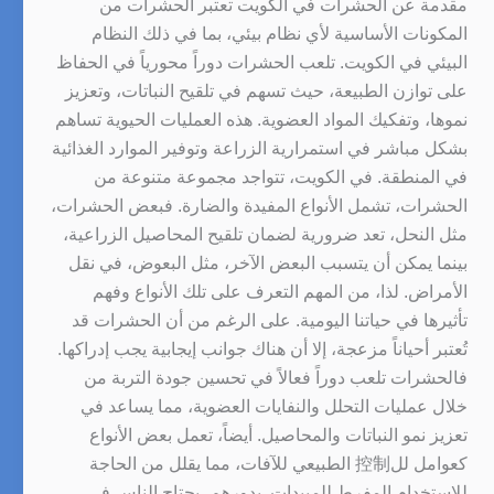
مقدمة عن الحشرات في الكويت تعتبر الحشرات من
المكونات الأساسية لأي نظام بيئي، بما في ذلك النظام
البيئي في الكويت. تلعب الحشرات دوراً محورياً في الحفاظ
على توازن الطبيعة، حيث تسهم في تلقيح النباتات، وتعزيز
نموها، وتفكيك المواد العضوية. هذه العمليات الحيوية تساهم
بشكل مباشر في استمرارية الزراعة وتوفير الموارد الغذائية
في المنطقة. في الكويت، تتواجد مجموعة متنوعة من
الحشرات، تشمل الأنواع المفيدة والضارة. فبعض الحشرات،
مثل النحل، تعد ضرورية لضمان تلقيح المحاصيل الزراعية،
بينما يمكن أن يتسبب البعض الآخر، مثل البعوض، في نقل
الأمراض. لذا، من المهم التعرف على تلك الأنواع وفهم
تأثيرها في حياتنا اليومية. على الرغم من أن الحشرات قد
تُعتبر أحياناً مزعجة، إلا أن هناك جوانب إيجابية يجب إدراكها.
فالحشرات تلعب دوراً فعالاً في تحسين جودة التربة من
خلال عمليات التحلل والنفايات العضوية، مما يساعد في
تعزيز نمو النباتات والمحاصيل. أيضاً، تعمل بعض الأنواع
كعوامل لل控制 الطبيعي للآفات، مما يقلل من الحاجة
للاستخدام المفرط للمبيدات. بدورهم، يحتاج الناس في