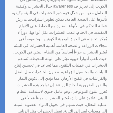
الكويت إلى تعزيز ف awareness حيال الحشرات وكيفية
التعامل معها. من خلال فهم دور الحشرات في البيئة وكيفية
تأثيرها على الصحة العامة، يمكن تطوير استراتيجيات رش
فعالة للتحكم في الأنواع الضارة مع الحفاظ على الأنواع
المفيدة. في الختام، تلعب الحشرات، بكل أنواعها، دوراً لا
يُمكن تجاهله في الحياة اليومية للكويتيين، وخصوصاً في
مجالات الزراعة والصحة العامة. أهمية الحشرات في البيئة
تُعتبر الحشرات جزءاً أساسياً من النظام البيئي في الكويت،
حيث تلعب أدواراً حيوية تؤثر على البيئة المحيطة. تُساهم
الحشرات في عمليات التلقيح، مما يُساعد في تحسين إنتاج
النباتات والمحاصيل الزراعية. تتعاون الحشرات مثل النحل
والفراشات في تلقيح الأزهار، مما يؤدي إلى تكوين الثمار
والبذور الضرورية لنجاح الزراعة. إن تواجد هذه الحشرات
يُعزز التنوع البيولوجي، وهو عامل حيوي لاستدامة النظام
البيئي. علاوة على ذلك، تُعتبر الحشرات جزءاً فعالاً في
عملية التحلل، حيث تسهم في تحويل المواد العضوية الميتة
إلى مغذيات تُعيد إلى التربة. تعمل الحشرات مثل الزنابير