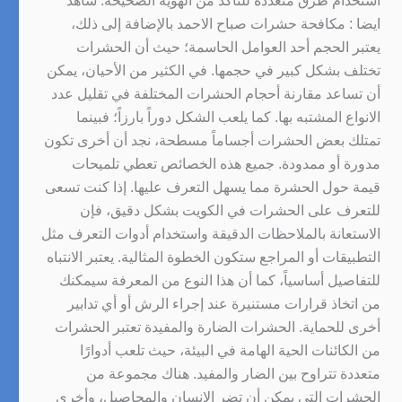
استخدام طرق متعددة للتأكد من الهوية الصحيحة. شاهد
ايضا : مكافحة حشرات صباح الاحمد بالإضافة إلى ذلك،
يعتبر الحجم أحد العوامل الحاسمة؛ حيث أن الحشرات
تختلف بشكل كبير في حجمها. في الكثير من الأحيان، يمكن
أن تساعد مقارنة أحجام الحشرات المختلفة في تقليل عدد
الانواع المشتبه بها. كما يلعب الشكل دوراً بارزاً؛ فبينما
تمتلك بعض الحشرات أجساماً مسطحة، نجد أن أخرى تكون
مدورة أو ممدودة. جميع هذه الخصائص تعطي تلميحات
قيمة حول الحشرة مما يسهل التعرف عليها. إذا كنت تسعى
للتعرف على الحشرات في الكويت بشكل دقيق، فإن
الاستعانة بالملاحظات الدقيقة واستخدام أدوات التعرف مثل
التطبيقات أو المراجع ستكون الخطوة المثالية. يعتبر الانتباه
للتفاصيل أساسياً، كما أن هذا النوع من المعرفة سيمكنك
من اتخاذ قرارات مستنيرة عند إجراء الرش أو أي تدابير
أخرى للحماية. الحشرات الضارة والمفيدة تعتبر الحشرات
من الكائنات الحية الهامة في البيئة، حيث تلعب أدوارًا
متعددة تتراوح بين الضار والمفيد. هناك مجموعة من
الحشرات التي يمكن أن تضر الإنسان والمحاصيل، وأخرى