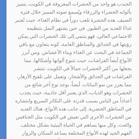
الجندب هو واحد من الحشرات المعروفة في الكويت، يتميز
بألوانه الخضراء والزرقاء ويُسمع صوته المميز خلال فترة
الصيف. هذه الحشرة تلعب دوراً في نظام الغذاء، حيث تُعتبر
غذاءً للعديد من الطيور. في حين يشتهر النمل بتنظيمه
الاجتماعي العالي، فهو ينتمي إلى تلك الحشرات التي يمكن
رؤيتها في الحدائق والمناطق العامة، كونه يتعاون مع باقي
الجماعة في البحث عن الغذاء وبناء الأعشاش. ومن أبرز
الأنواع أيضاً الفراشات، حيث تتنوع ألوانها وأشكالها، مما
يجعلها من أكثر الحشرات جمالاً في الكويت. تنتشر
الفراشات في الحدائق والأشجار، وتعمل على تلقيح الأزهار،
مما يعزز من نمو النباتات. أيضاً، يوجد نوع آخر شائع من
الحشرات وهو الذباب، الذي يعتبر أقل جاذبية، حيث يجذب
أعداداً من الناس بسبب قدرته على التكاثر السريع وانتشاره
في المناطق الحضرية. إلى جانب هذه الأنواع، هناك العديد
من الحشرات الأخرى التي تعيش في الكويت مثل الخنافس
والعث، وكل منها يساهم في الحياة البيئية بشكل مختلف.
الفهم الجيد لهذه الأنواع المختلفة يساعد السكان والزوار