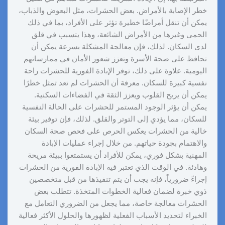
خطر الإصابة بالأمراض. بعض الحشرات، مثل البعوض والذباب،
يمكن أن تنقل أمراضًا خطيرة تؤثر على الأفراد، بما في ذلك
الحمى وغيرها من الأمراض الشائعة، وهذا يتسبب في قلق
لدى السكان. لذلك، فإن معالجة المشكلة بسرعة يمكن أن
تحافظ على صحة الأسرة وتعزز شعور الأمان في ممارساتهم
اليومية. علاوة على ذلك، توفر الإبادة الفورية للحشرات راحة
نفسية كبيرة للسكان. معرفة أن الحشرات لم تعد تمثل خطرًا
يمكن أن يريح القلوب ويعزز الثقة في الفضاءات السكنية.
يمكن أن يؤثر الوجود المستمر للحشرات على الحالة النفسية
للسكان، مما يؤدي إلى التوتر والقلق. لذلك، فإن توفير بيئة
خالية من الحشرات يعكس الحرص على فحص صحة السكان
والاهتمام بجودة حياتهم. من خلال إجراء عمليات الإبادة
المهنية بشكل فوري، يمكن للأفراد أن يستمتعوا ببيئة مريحة
وهادئة. في الوقت الذي تعتبر فيه الإبادة الفورية من الحشرات
إجراءً ضرورياً، فإنه يجب أن يتم تنفيذها من قبل متخصصين
ذوي خبرة لضمان فعالية الخطوات المتخذة. تتطلب بعض
الحشرات معالجة خاصة، مما يجعل من الضروري التعامل مع
الخبراء لتحديد الأسباب الفعلية لظهورها والحلول الأكثر فعالية