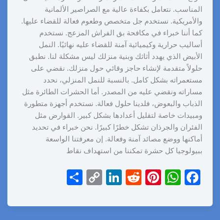
المناسب. نتعامل بكفاءة عالية مع الصراصير الألمانية
والأمريكية. نستخدم جل متخصص وطعوم فعالة للقضاء عليها.
كما أننا خبراء في مكافحة بق الفراش المزعج. نستخدم
أساليب حرارية وكيميائية آمنة للقضاء عليه نهائيًا. النمل
الأبيض الذي يهدد أثاثك وبنية منزلك ليس مشكلة لنا. نطبق
حلولاً متقدمة لإنشاء حاجز وقائي حول منزلك. نقضي على
مستعمراته بشكل كامل. بالنسبة للنمل المنزلي، نحدد
مساراته ونقضي عليه من المصدر. أما الحشرات الطائرة مثل
الذباب والبعوض، فلدينا حلول فعالة. نستخدم أجهزة متطورة
ومبيدات خاصة لتقليل أعدادها بشكل كبير. القوارض مثل
الفئران والجرذان تشكل خطرًا كبيرًا. نحن خبراء في تحديد
أماكنها ووضع مصائد آمنة وفعالة. إن معرفتنا الواسعة
ببيولوجيا كل حشرة تمكننا من استهداف نقاط
S
C
Li
R
Pi
W
F
h
o
n
e
nt
h
a
ar
p
k
d
er
at
c