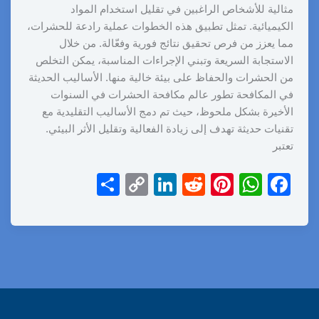
مثالية للأشخاص الراغبين في تقليل استخدام المواد
الكيميائية. تمثل تطبيق هذه الخطوات عملية رادعة للحشرات،
مما يعزز من فرص تحقيق نتائج فورية وفعّالة. من خلال
الاستجابة السريعة وتبني الإجراءات المناسبة، يمكن التخلص
من الحشرات والحفاظ على بيئة خالية منها. الأساليب الحديثة
في المكافحة تطور عالم مكافحة الحشرات في السنوات
الأخيرة بشكل ملحوظ، حيث تم دمج الأساليب التقليدية مع
تقنيات حديثة تهدف إلى زيادة الفعالية وتقليل الأثر البيئي.
تعتبر
S
C
Li
R
Pi
W
F
h
o
n
e
nt
h
a
ar
p
k
d
er
at
c
e
y
e
di
e
s
e
Li
dI
t
st
A
b
n
n
p
o