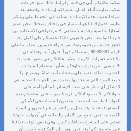
سلامة عائلتكم تأتي في قمة أولوياتنا. لذلك نتبع إجراءات
سلامة صارمة أثناء العمل. نقدم لكم إرشادات واضحة بعد
انتهاء الخدمة. هذه الإرشادات تساعد في الحفاظ على بيئتكم
نظيفة. اختيارك لنا هو استثمار في راحتك وصحتك. نحن نقدم
أسعارًا تنافسية وخدمة لا تضاهى. لا تترددوا في الاستفادة من
خبرتنا الواسعة. نحن جاهزون دائمًا لخدمتكم على أكمل وجه.
لحجز خدمة سريعة وموثوقة من خبراء حقيقيين اتصلوا بنا على
الرقم 60083891 وسنصلكم فوراً. حلول آمنة وفعالة في
مكافحة حشرات الكويت سلامة عائلتكم هي محور اهتمامنا
الأساسي. نحن ندرك مخاوفكم بشأن استخدام المبيدات
الحشرية. لذلك نعتمد على منتجات آمنة تمامًا ومصرح بها.
جميع المواد التي نستخدمها معتمدة من الجهات الصحية. هي
لا تشكل أي خطر على صحة الإنسان. كما أنها آمنة على
حيواناتكم الأليفة ونباتاتكم. فريقنا مدرب على استخدام هذه
المواد بالطريقة الصحيحة. يطبقون المبيدات في الأماكن
المستهدفة فقط. هذا يقلل من التعرض غير الضروري للمواد
الكيميائية. نحن نجمع بين الأمان والفعالية في آن واحد. حلولنا
تقضي على الحشرات بفاعلية كبيرة. وفي نفس الوقت تحافظ
على بيئة منزلكم آمنة. نحن نؤمن بأن المكافحة لا يجب أن