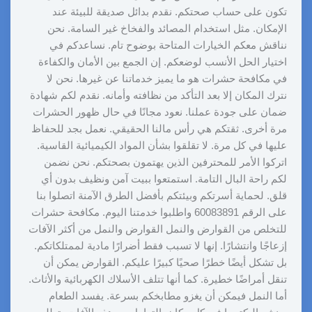
تكون على حساب صحتكم. نقدم بدائل صديقة للبيئة عند
الإمكان. مثل استخدام المصائد والفخاخ غير السامة. نحن
نناقش معكم الخيارات المتاحة بوضوح تام. نساعدكم في
اختيار الحل الأنسب لوضعكم. إن الجمع بين الأمان والكفاءة
في مكافحة حشرات هو ما يميز خدماتنا عن غيرها. نحن لا
نترك المكان إلا بعد التأكد من نظافته وأمانه. نقدم لكم شهادة
ضمان على جودة عملنا. نعود مجانًا في حال ظهور الحشرات
مرة أخرى. ثقتكم هي رأس مالنا الحقيقي. نعمل بجد للحفاظ
عليها في كل مرة. لا تقلقوا بشأن المواد الكيميائية القاسية.
اتركوا الأمر للمحترفين الذين يهتمون بصحتكم. نحن نضمن
لكم راحة البال التامة. استمتعوا ببيت آمن ونظيف بدون أي
قلق. لحماية أسرتكم وبيئتكم بأفضل الطرق الآمنة اتصلوا بنا
على الرقم 60083891 واطلبوا خدمتنا اليوم. مكافحة حشرات
للتخلص من القوارض والنمل القوارض والنمل من أكثر الآفات
إزعاجًا وانتشارًا. إنها لا تسبب فقط أضرارًا مادية لممتلكاتكم.
بل تشكل أيضًا خطرًا صحيًا كبيرًا عليكم. القوارض يمكن أن
تنقل أمراضًا خطيرة. كما أنها تتلف الأسلاك الكهربائية والأثاث.
أما النمل فيمكن أن يغزو مطابخكم بسرعة. يفسد الطعام