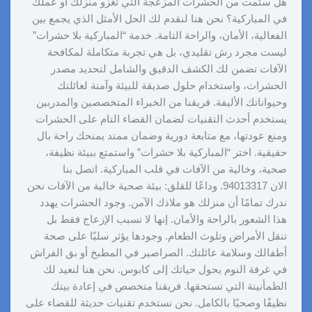
هل سئمت من الحشرات المزعجة التي تغزو منزلك أو عملك
في المباركية؟ نحن هنا لنقدم لك الحل الأمثل الذي يجمع بين
الفعالية، الأمان، والراحة التامة. خدمة “المباركية بلا حشرات”
ليست مجرد رش تقليدي، بل هي تجربة متكاملة لمكافحة
الآفات تضمن لك الكشف الدقيق والشامل لتحديد مصدر
الحشرات، واستخدام حلول صديقة للبيئة وآمنة لعائلتك
وحيواناتك الأليفة. فريقنا من الخبراء المتخصصين والمدربين
يستخدم أحدث التقنيات لضمان القضاء التام على الحشرات
ومنع عودتها، مع متابعة دورية وضمان ممتد يمنحك راحة بال
حقيقية. اختر “المباركية بلا حشرات” واستمتع ببيئة نظيفة،
صحية، وخالية من الآفات في قلب المباركية. اتصل بنا
الان 94013317. وداعًا للقلق: بيئة صحية خالية من الآفات نحن
ندرك تمامًا أن منزلك هو ملاذك الآمن. وجود الحشرات يهدد
هذا الشعور بالراحة والأمان. إنها لا تسبب الإزعاج فقط بل
تنقل الأمراض وتلوث الطعام. وجودها يؤثر سلبًا على صحة
أطفالك وسلامة عائلتك. الصراصير في المطبخ أو بق الفراش
في غرفة النوم يحول حياتك إلى كابوس. نحن هنا لنعيد لك
الطمأنينة التي تستحقها. فريقنا متخصص في إعادة بيتك
نظيفًا وصحيًا بالكامل. نحن نستخدم تقنيات حديثة للقضاء على