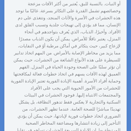
أو النبات. بالنسبة للبق، يُعتبر من أكثر الآفات مزعجة
وخصائصهم تشمل القدرة على التكاثر بسرعة. غالبًا ما توجد
هذه الحشرات في الأسرة والأثاث المنجد، وتتغذى على دم
الإنسان، مما قد يؤدي إلى تهيجات جلدية وتسبب القلق لدى
الأفراد. وأخيرًا، الذباب، الذي يُعرف بتواجدهم في أنحاء
المنزل، يعتبر ناقلًا للأمراض. يمكن أن يكون الذباب مصدرًا
لإزعاج كبير، حيث يتكاثر في أماكن مرطبة أوً في النفايات،
مما يزيد من مخاطر الإصابة بالأمراض. من المهم اتخاذ تدابير
للسيطرة على هذه الأنواع الشائعة من الحشرات، حيث يمكن
أن تؤثر سلبًا على الصحة وجودة الحياة في المنزل. الفهم
العميق لهذه الآفات يسهم في اتخاذ خطوات فعالة لمكافحتها
وحماية أفراد الأسرة. أهمية الإبادة الفورية تعتبر الإبادة الفورية
للحشرات من الأمور الحيوية التي يجب على الأفراد
والمجتمعات الانتباه إليها. فوجود الحشرات في البيئات
السكنية والتجارية لا يعكس فقط تدهور النظافة، بل يشكل
تهديدًا مباشرًا للصحة العامة. عندما تظهر الحشرات، من
الضروري اتخاذ خطوات فورية لإبادتها، حيث يمكن أن يؤدي
التأخير إلى زيادة انتشارها ومضاعفة المخاطر الصحية
المرتبطة بها. إن الإبادة السريعة للحشرات تساهم في تقليل