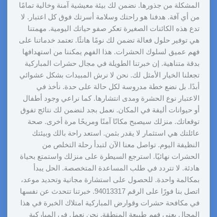
المشكلة من جذورها. نضمن لك بيئة معيشية آمنة وخالية تمامًا
من أي آفة. هدفنا هو راحتك وسلامة أسرتك فوق كل اعتبار. لا
تدع هذه الكائنات الصغيرة تعكر صفو حياتك اليومية. مهمتنا
هي توفير حلول فعالة تضمن لك نومًا هانئًا. تعتمد خدماتنا على
فهم عميق لسلوك الحشرات. هذا الفهم يمكننا من استهدافها
بدقة متناهية. إن خبرتنا الطويلة في مجال حشرات المباركية
تجعلنا الخيار الأمثل لك. نحن لا نرش المبيدات بشكل عشوائي
أبدًا. بل نضع خطة مدروسة لكل حالة على حدة. نأخذ في
الاعتبار نوع الحشرة ومدى انتشارها. كما نراعي وجود أطفال
أو حيوانات أليفة في المكان. نعمل بجد لنضمن لك نتائج تفوق
توقعاتك. منزلك سيصبح مكانًا آمنًا ومريحًا مرة أخرى. صحة
عائلتك هي استثمار لا يقدر بثمن. استعد راحة بالك وبيئتك
النظيفة اليوم. تواصل معنا الآن لتبدأ رحلة التخلص من
الحشرات نهائيًا. استرجع السيطرة على منزلك واستمتع بحياة
هادئة. لا تتردد في طلب المساعدة المتخصصة. الحل يبدأ
بمكالمة واحدة. للحصول على استشارة مجانية وتحديد موعد،
اتصل بنا فورًا على الرقم 94013317. خبرتنا تتحدث عن نفسها
في مكافحة حشرات وقوارض المباركية امتلاك الخبرة في هذا
المجال يعني فهم طبيعة المنطقة. نحن نعمل في المباركية