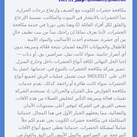
qmedia85@gmail.com
/
نوفمبر 11, 2025
مكافحة حشرات الكويت مع الصيف وارتفاع درجات الحرارة،
تبدأ الحشرات بالانتشار في البيوت والمكاتب، مسببة الإزعاج
والقلق لكل أفراد العائلة 😖.وهنا يجي دورنا في خدمة مكافحة
الحشرات، لأننا نعرف تمامًا إن راحتك تبدأ من بيت نظيف خالٍ
من أي حشرة. نستخدم أحدث الأساليب والمواد الآمنة
للأطفال والحيوانات الأليفة لضمان نتيجة فعّالة وسريعة بدون
أي أضرار جانبية. سواء كانت نمل، صراصير، بق، أو ذباب —
إحنا الحل النهائي لكافة أنواع الحشرات داخل وخارج المنزل.
تتميز شركة مكافحة الحشرات بالتنوع في. خدماتها، اتصل بنا
الان علي 94013317 حيث تشمل عمليات الرش لجميع أنواع
الحشرات سواء كانت طائرة أو زاحفة. كذلك، تقدم خدمات
مكافحة القوارض مثل الفئران والجرذان، إذ تستخدم الشركة
تقنيات فعالة وسريعة التأثير لتخليص العملاء من هذه الآفات.
يسعى الفريق في الشركة لتوفير أعلى مستويات الأمان
والفعالية، مما يجعلهم الخيار الأول في هذا المجال. خدماتنا
المتكاملة في مكافحة حشرات الكويت نحن نقدم لكم حلاً
شاملاً لمشكلة الحشرات. خدماتنا تغطي جميع أنواع الآفات
المزعجة. من الصراصير والنمل الأبيض إلى البق والقوارض.