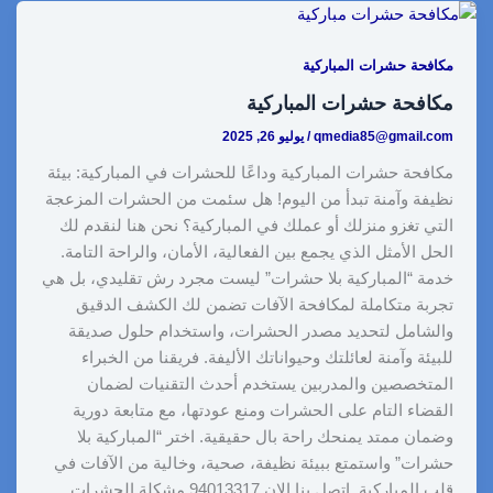
e
y
e
di
e
s
e
Li
dI
t
st
A
b
مكافحة حشرات المباركية
n
n
p
o
مكافحة حشرات المباركية
k
p
o
qmedia85@gmail.com
/
يوليو 26, 2025
k
مكافحة حشرات المباركية وداعًا للحشرات في المباركية: بيئة
نظيفة وآمنة تبدأ من اليوم! هل سئمت من الحشرات المزعجة
التي تغزو منزلك أو عملك في المباركية؟ نحن هنا لنقدم لك
الحل الأمثل الذي يجمع بين الفعالية، الأمان، والراحة التامة.
خدمة “المباركية بلا حشرات” ليست مجرد رش تقليدي، بل هي
تجربة متكاملة لمكافحة الآفات تضمن لك الكشف الدقيق
والشامل لتحديد مصدر الحشرات، واستخدام حلول صديقة
للبيئة وآمنة لعائلتك وحيواناتك الأليفة. فريقنا من الخبراء
المتخصصين والمدربين يستخدم أحدث التقنيات لضمان
القضاء التام على الحشرات ومنع عودتها، مع متابعة دورية
وضمان ممتد يمنحك راحة بال حقيقية. اختر “المباركية بلا
حشرات” واستمتع ببيئة نظيفة، صحية، وخالية من الآفات في
قلب المباركية. اتصل بنا الان 94013317 مشكلة الحشرات