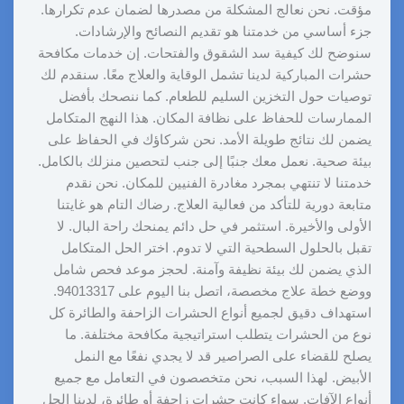
مؤقت. نحن نعالج المشكلة من مصدرها لضمان عدم تكرارها.
جزء أساسي من خدمتنا هو تقديم النصائح والإرشادات.
سنوضح لك كيفية سد الشقوق والفتحات. إن خدمات مكافحة
حشرات المباركية لدينا تشمل الوقاية والعلاج معًا. سنقدم لك
توصيات حول التخزين السليم للطعام. كما ننصحك بأفضل
الممارسات للحفاظ على نظافة المكان. هذا النهج المتكامل
يضمن لك نتائج طويلة الأمد. نحن شركاؤك في الحفاظ على
بيئة صحية. نعمل معك جنبًا إلى جنب لتحصين منزلك بالكامل.
خدمتنا لا تنتهي بمجرد مغادرة الفنيين للمكان. نحن نقدم
متابعة دورية للتأكد من فعالية العلاج. رضاك التام هو غايتنا
الأولى والأخيرة. استثمر في حل دائم يمنحك راحة البال. لا
تقبل بالحلول السطحية التي لا تدوم. اختر الحل المتكامل
الذي يضمن لك بيئة نظيفة وآمنة. لحجز موعد فحص شامل
ووضع خطة علاج مخصصة، اتصل بنا اليوم على 94013317.
استهداف دقيق لجميع أنواع الحشرات الزاحفة والطائرة كل
نوع من الحشرات يتطلب استراتيجية مكافحة مختلفة. ما
يصلح للقضاء على الصراصير قد لا يجدي نفعًا مع النمل
الأبيض. لهذا السبب، نحن متخصصون في التعامل مع جميع
أنواع الآفات. سواء كانت حشرات زاحفة أو طائرة، لدينا الحل