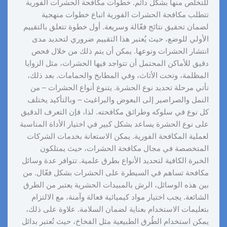
للتخلص منها بشكل دائم. خطوات مكافحة الحشرات الفورية
تتطلب مكافحة الحشرات الفورية اتباع خطوات منهجية
لضمان تحقيق نتائج فعّالة وسريعة. أول خطوة تتعلق بالتقييم
الأولي للوضع، حيث يُعتبر هذا التقييم ضروري لتحديد مدى
انتشار الحشرات ونوعها. يمكن أن يتم ذلك من خلال فحص
دقيق للأماكن المحتمل أن تتواجد فيها الحشرات، مثل الزوايا
المظلمة، وتحت الأثاث، وفي المطابخ والحمامات. بعد ذلك،
تأتي مرحلة تحديد نوع الحشرة. يتنوع أنواع الحشرات – من
النمل والصراصير إلى البعوض والبراغيث – وبالتأكيد يختلف
كل نوع في سلوكه وطرائق مكافحته. لذا، فإن التعرف الدقيق
على نوع الحشرة يساعد بشكل كبير في اختيار الأداة المناسبة
لعملية المكافحة الفورية. يمكن الاستعانة بخدمات الشركات
المتخصصة في مجال مكافحة الحشرات، حيث يمتلكون
الخبرة الكافية لتحديد الأنواع بطرق علمية. تتوافر عدة وسائل
مكافحة تساهم في السيطرة على الحشرات بشكل فعّال. من
بين هذه الوسائل، الرش بالمبيدات الحشرية يعتبر من الطرق
الشائعة. يجب اختيار مواد كيميائية فعالة وآمنة، مع الالتزام
بتعليمات الاستخدام بعناية لضمان السلامة. علاوة على ذلك،
يمكن استخدام الطُرق الطبيعية مثل الفخاخ، حيث تُعتبر بدائل