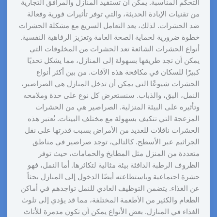
التحكم المناسبة. يمكن أن تستفيد المنازل والمرافق التجارية
من تقنيات الإبادة الحديثة، والتي توفر تأثيرات فورية وفعالة
ضد الحشرات. لذلك، يعد التعامل السريع مع مشكلة الحشرات
خطوة ضرورية لحماية الصحة العامة وتعزيز الرفاهية النفسية.
أنواع الحشرات الشائعة تعد الحشرات من المخلوقات التي
يمكن أن تجد طريقها بسهولة إلى المنازل، مما يشكل تحديًا
كبيرًا للسكان في مكافحة هذه الآفات. من بين أكثر أنواع
الحشرات شيوعًا التي يمكن أن تدخل المنازل هي الصراصير،
النمل، البق، والذباب. سنستعرض كل نوع على حدة وملامحه
وتأثيره على البيئة المنزلية. الصراصير هي من الحشرات
المزعجة التي تتكيف بسهولة مع مختلف البيئات. تُعتبر هذه
الحشرات ناقلات للعديد من الأمراض بسبب قدرتها على نقل
الجراثيم عبر الأسطح. كالتالي، توجد صراصير في مناطق
متعددة من المنزل مثل المطابخ والحمامات، حيث توفر
الظروف الرطبة الدافئة بيئة مثالية لتكاثرها. أما النمل، فهو
حشرة اجتماعية وباستطاعته أيضًا الدخول إلى المنازل بحثاً
عن الغذاء. يتضمن التوظيف العادي للنمل تواجدهم في أماكن
الطعام والكثير من الأطعمة المختلفة، مما قد يؤدي إلى تلوث
الغذاء في المنازل. بعض الأنواع يمكن أن تكون مدمرة للأثاث