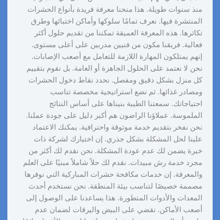
منذ سنوات طويلة. هذا منحنا معرفة فريدة بأنواع الحشرات
المنتشرة فيها. نعرف تمامًا سلوكها وأماكن اختبائها وطرق
تكاثرها. هذه المعرفة العميقة تمكننا من تقديم حلول أكثر
فعالية. فريقنا مكون من فنيين مدربين على أعلى مستوى.
إنهم يمتلكون المهارة اللازمة للتعامل مع أصعب الإصابات.
نحن لا نعتمد على الحلول الجاهزة أو العامة. بل نقوم بتقييم
كل منزل بشكل دقيق ومفصل. نحدد نقاط دخول الحشرات
ومصادر غذائها. ثم نضع استراتيجية مخصصة تناسب
احتياجاتك. سمعتنا الطيبة بنيناها على أساس النتائج
الملموسة. عملاؤنا الراضون هم أكبر دليل على جودة عملنا.
نحن نفخر بتقديم خدمة موثوقة واحترافية. يمكنك الاعتماد
علينا لحل المشكلة بشكل جذري. إن اختيارك لشركة ذات
خبرة يضمن لك عدم عودة المشكلة. نحن نقدم لك أكثر من
مجرد خدمة رش مبيدات. نقدم لك حلاً شاملاً مبنيًا على العلم
والمعرفة. إن خدمات مكافحة حشرات المباركية التي نوفرها
مصممة خصيصًا لتناسب بيئة المنطقة. نحن نستخدم أحدث
المعدات والأدوات المتطورة. هذا يساعدنا على الوصول إلى
أصعب الأماكن. نقضي على البيض واليرقات لضمان عدم