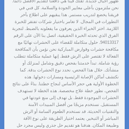
ظهور أجيال جديدة. ثقتك فينا هي دافعنا لتقديم الأفضل دائمًا.
نحن ملتزمون بأعلى معايير الجودة والسلامة. كل فني في
فريقنا يخضع لتدريب مستمر. هذا يبقيهم على اطلاع بآخر
التطورات في المجال. لا تغامر باختيار شركات تفتقر للخبرة
اللازمة. اختر الخبراء الذين يعرفون ما يفعلونه بالضبط. لتجربة
الفرق الذي تحدثه الخبرة الحقيقية، اتصل بنا الآن على الرقم
94013317. حلول متكاملة للقضاء على الحشرات نهائيًا مع
مكافحة حشرات وقوارض المباركية نحن نؤمن بأن المكافحة
الفعالة لا تقتصر على الرش فقط. إنها عملية متكاملة تتطلب
رؤية شاملة. تبدأ خدمتنا بفحص دقيق وشامل لمنزلك أو
منشأتك. خلال هذا الفحص، نحدد نوع الحشرات بدقة. كما
نكتشف أماكن الإصابة الرئيسية ومسارات دخولها. هذه
الخطوة الأولية هي حجر الأساس لنجاح خطتنا. بناءً على نتائج
الفحص، نطور خطة علاج مخصصة. هذه الخطة لا تستهدف
الحشرات الموجودة فقط. بل تهدف إلى منع عودتها في
المستقبل. نستخدم مزيجًا من أفضل المبيدات الآمنة
والتقنيات الحديثة. قد نستخدم الطعوم السامة أو الرش
المباشر أو التبخير. يعتمد اختيار الطريقة على نوع الآفة
وطبيعة المكان. هدفنا هو تقديم حل جذري وليس مجرد حل