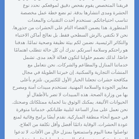
فريقنا المتخصص يقوم بفحص دقيق لموقعكم. نحدد نوع
الحشرة ومدى انتشارها بدقة. ثم نضع خطة عمل مخصصة
تناسب احتياجاتكم. نستخدم أحدث التقنيات والمعدات
المتطورة. هذا يضمن القضاء التام على الحشرات من جذورها.
نحن لا نكتفي بالرش السطحي فقط. بل نعالج أماكن الاختباء
والتكاثر الرئيسية. نضمن لكم بيئة نظيفة وصحية تمامًا. هدفنا
هو راحتكم وسلامة أسرتكم. ندرك أن كل حالة تتطلب اهتمامًا
خاصًا. لذلك نصمم حلولنا لتكون فعالة لأبعد مدى. تشمل
خدماتنا المنازل والمطاعم والشركات. نحن نتعامل مع
المنشآت التجارية والسكنية. إن خبرتنا الطويلة في مجال
مكافحة حشرات تجعلنا الخيار الأول للكثيرين. نلتزم بأعلى
معايير الجودة والسلامة المهنية. نستخدم مبيدات آمنة ومصرح
بها من وزارة الصحة. هذه المبيدات لا تضر بالأطفال أو
الحيوانات الأليفة. يمكنك الوثوق بنا لحماية ممتلكاتك وصحتك.
نحن نعمل على مدار الساعة لتلبية طلباتكم. خدماتنا متوفرة
في جميع أنحاء منطقة المباركية. نقدم أيضًا برامج وقائية لمنع
عودة الحشرات. الوقاية دائمًا أفضل وأقل تكلفة من العلاج.
تواصلوا معنا اليوم واستمتعوا بمنزل خالٍ من الآفات. لا تدعوا