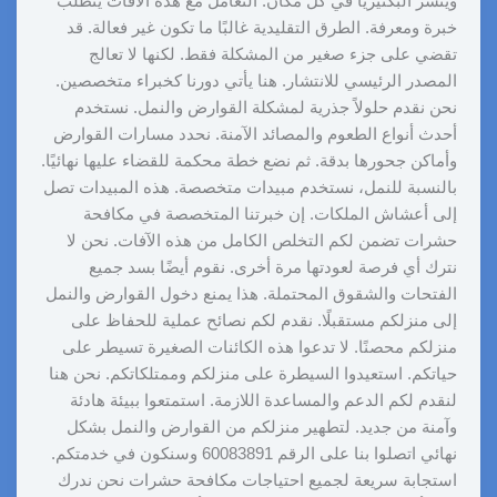
وينشر البكتيريا في كل مكان. التعامل مع هذه الآفات يتطلب
خبرة ومعرفة. الطرق التقليدية غالبًا ما تكون غير فعالة. قد
تقضي على جزء صغير من المشكلة فقط. لكنها لا تعالج
المصدر الرئيسي للانتشار. هنا يأتي دورنا كخبراء متخصصين.
نحن نقدم حلولاً جذرية لمشكلة القوارض والنمل. نستخدم
أحدث أنواع الطعوم والمصائد الآمنة. نحدد مسارات القوارض
وأماكن جحورها بدقة. ثم نضع خطة محكمة للقضاء عليها نهائيًا.
بالنسبة للنمل، نستخدم مبيدات متخصصة. هذه المبيدات تصل
إلى أعشاش الملكات. إن خبرتنا المتخصصة في مكافحة
حشرات تضمن لكم التخلص الكامل من هذه الآفات. نحن لا
نترك أي فرصة لعودتها مرة أخرى. نقوم أيضًا بسد جميع
الفتحات والشقوق المحتملة. هذا يمنع دخول القوارض والنمل
إلى منزلكم مستقبلًا. نقدم لكم نصائح عملية للحفاظ على
منزلكم محصنًا. لا تدعوا هذه الكائنات الصغيرة تسيطر على
حياتكم. استعيدوا السيطرة على منزلكم وممتلكاتكم. نحن هنا
لنقدم لكم الدعم والمساعدة اللازمة. استمتعوا ببيئة هادئة
وآمنة من جديد. لتطهير منزلكم من القوارض والنمل بشكل
نهائي اتصلوا بنا على الرقم 60083891 وسنكون في خدمتكم.
استجابة سريعة لجميع احتياجات مكافحة حشرات نحن ندرك