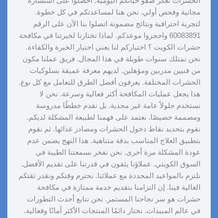
الحشرات تعكر صفو حياتكم اليومية. احصلوا على استشارة
مجانية وفحص أولي. نحن هنا لمساعدتكم في كل خطوة.
لتجربة احترافية ونتائج مضمونة اتصلوا بنا الآن على الرقم
60083891 واحجزوا موعدكم. لماذا تختارنا لخبرتنا في مكافحة
حشرات الكويت ؟ اختياركم لنا يعني اختيار الخبرة والكفاءة.
نحن نمتلك سنوات طويلة في هذا المجال. فريق عملنا مكون
من فنيين مدربين ومؤهلين. لديهم معرفة عميقة بسلوكيات
الحشرات المختلفة. يعرفون أفضل الطرق للتعامل مع كل نوع.
هذا يجعل عمليات المكافحة أكثر فعالية وسرعة. نحن لا
نستخدم حلولاً عامة غير مجدية. بل نقدم خططًا مدروسة
ومصممة خصيصًا. نعتمد على فهمنا لطبيعة المشكلة لديكم.
نقوم بتحديد نقاط دخول الحشرات ومصادر غذائها. ثم نقوم
بتطبيق العلاج المناسب بدقة متناهية. هذا النهج يضمن عدم
عودة المشكلة مرة أخرى. نحن نفخر بسمعتنا الطيبة في
السوق الكويتي. عملاؤنا يثقون في قدرتنا على تقديم الأفضل.
نلتزم بالمواعيد المحددة مع عملائنا. نحترم وقتكم ونقدر ثقتكم
الغالية فينا. إن التزامنا بتقديم خدمة ممتازة في مكافحة
حشرات هو سر نجاحنا المستمر. نحن نتابع أحدث التطورات
في عالم المبيدات. نختار دائمًا المنتجات الأكثر أمانًا وفعالية.