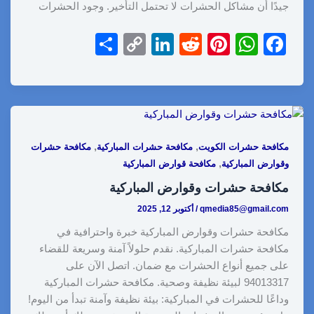
جيدًا أن مشاكل الحشرات لا تحتمل التأخير. وجود الحشرات
S
C
Li
R
Pi
W
F
h
o
n
e
nt
h
a
ar
p
k
d
er
at
c
e
y
e
di
e
s
e
Li
dI
t
st
A
b
,
,
مكافحة حشرات الكويت
مكافحة حشرات المباركية
مكافحة حشرات
n
n
p
o
,
وقوارض المباركية
مكافحة قوارض المباركية
k
p
o
مكافحة حشرات وقوارض المباركية
k
qmedia85@gmail.com
/
أكتوبر 12, 2025
مكافحة حشرات وقوارض المباركية خبرة واحترافية في
مكافحة حشرات المباركية. نقدم حلولاً آمنة وسريعة للقضاء
على جميع أنواع الحشرات مع ضمان. اتصل الآن على
94013317 لبيئة نظيفة وصحية. مكافحة حشرات المباركية
وداعًا للحشرات في المباركية: بيئة نظيفة وآمنة تبدأ من اليوم!