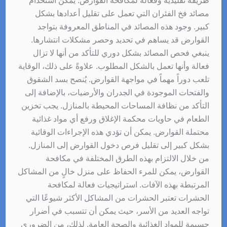
طريقة تقليدية وفعالة لمكافحة القوارض. يمكن استخدام
مصائد فخ الفئران التي تعمل على تقليل أعدادها بشكل
كبير. وجود هذه المصائد في المناطق المعروفة بتواجد
القوارض قد يساهم في تحديد وحصر مشكلات انتشارها.
ينبغي فحص المصائد بشكل دوري للتأكد من أنها لا تزال
فعالة وأنها تعمل بالشكل المطلوب. علاوةً على ذلك، الوقاية
تلعب دوراً مهماً في مواجهة القوارض. يُنصح بسد الشقوق
والفتحات الموجودة في الجدران والأرضيات، بالإضافة إلى
التأكد من نظافة المساحات المحيطة بالمنازل. يجب تخزين
الطعام في حاويات محكمة الإغلاق ورفع أي مواد غذائية
محتملة القوارض. يمكن أن تؤدي هذه الإجراءات الوقائية
بشكل كبير إلى تقليل فرص دخول القوارض إلى المنازل.
من خلال الالتزام بهذه الطرق المختلفة في مكافحة
القوارض، يمكن للمرء الحفاظ على منزل خالٍ من المشاكل
المرتبطة بهذه الآفات. استراتيجيات فعالة لمكافحة
الحشرات تعتبر الحشرات من المشاكل الأكثر شيوعًا التي
تواجه العديد من الأسر، حيث يمكن أن تتسبب في أضرار
جسيمة للمواد الغذائية والصحة العامة. لذلك، من الضروري