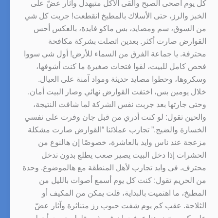
كل يوم أصحى الصبح وألقى الأكل متبهدل وآثار عضّ على
الخبز والرز، حتى الأسلاك بالمطبخ انقطعت! جربت كل شي
من السوق، سم ومصايد، بس ماكو فايدة، بالعكس أحس
القوارض صارت أكثر. بعدين اتصلت بشركة مكافحة
محترفة. يا جماعة الفرق من السماء للأرض! أول شي سووا
فحص كامل للبيت، لقوا فتحات صغيرة ما كنت أشوفها،
وسكروها، وحطوا مصايد حديثة ومواد آمنة على العيال.
خلال يومين بس، اختفت القوارض نهائي وصار البيت أمان.
وحتى جارتها بعد جربت نفس الشركة لما شافت النتيجة،
والحين تقول: لو كنت أدري من قبل جان وفرت على نفسي
الخسارة والضيج.” تجارب عملائنا “القوارض صارت مشكلة
مزعجة عند ناس وايد بالعاشرة، خصوصًا إن هالنوع من
الحشرات إذا دخل البيت يصير صعب يطلع بدون تدخل
محترف. في وايد تجارب لأهل المنطقة مع هالموضوع. وحدة
من الحريم تقول: كنت كل يوم أسمع أصوات بالليل من
المطبخ، ما اهتميت بالبداية، قلت يمكن من المكيف أو
الثلاجة. عقب كم يوم شفت حبوب رز متناثرة وآثار عضّ