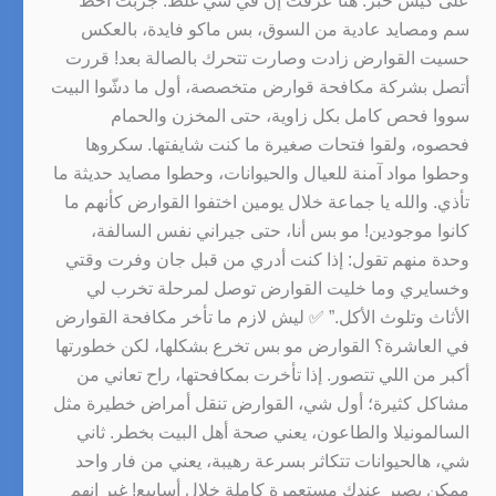
على كيس خبز. هنا عرفت إن في شي غلط. جربت أحط
سم ومصايد عادية من السوق، بس ماكو فايدة، بالعكس
حسيت القوارض زادت وصارت تتحرك بالصالة بعد! قررت
أتصل بشركة مكافحة قوارض متخصصة، أول ما دشّوا البيت
سووا فحص كامل بكل زاوية، حتى المخزن والحمام
فحصوه، ولقوا فتحات صغيرة ما كنت شايفتها. سكروها
وحطوا مواد آمنة للعيال والحيوانات، وحطوا مصايد حديثة ما
تأذي. والله يا جماعة خلال يومين اختفوا القوارض كأنهم ما
كانوا موجودين! مو بس أنا، حتى جيراني نفس السالفة،
وحدة منهم تقول: إذا كنت أدري من قبل جان وفرت وقتي
وخسايري وما خليت القوارض توصل لمرحلة تخرب لي
الأثاث وتلوث الأكل.” ✅ ليش لازم ما تأخر مكافحة القوارض
في العاشرة؟ القوارض مو بس تخرع بشكلها، لكن خطورتها
أكبر من اللي تتصور. إذا تأخرت بمكافحتها، راح تعاني من
مشاكل كثيرة؛ أول شي، القوارض تنقل أمراض خطيرة مثل
السالمونيلا والطاعون، يعني صحة أهل البيت بخطر. ثاني
شي، هالحيوانات تتكاثر بسرعة رهيبة، يعني من فار واحد
ممكن يصير عندك مستعمرة كاملة خلال أسابيع! غير إنهم