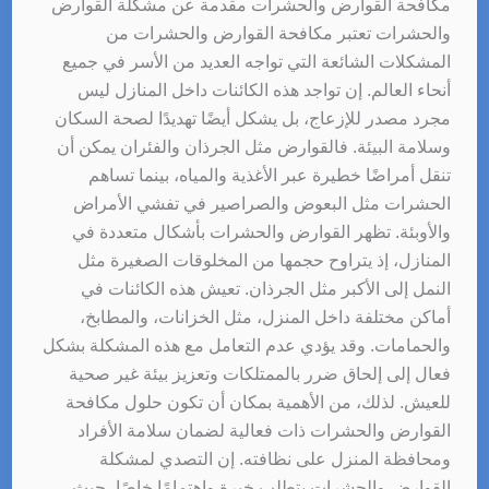
مكافحة القوارض والحشرات مقدمة عن مشكلة القوارض
والحشرات تعتبر مكافحة القوارض والحشرات من
المشكلات الشائعة التي تواجه العديد من الأسر في جميع
أنحاء العالم. إن تواجد هذه الكائنات داخل المنازل ليس
مجرد مصدر للإزعاج، بل يشكل أيضًا تهديدًا لصحة السكان
وسلامة البيئة. فالقوارض مثل الجرذان والفئران يمكن أن
تنقل أمراضًا خطيرة عبر الأغذية والمياه، بينما تساهم
الحشرات مثل البعوض والصراصير في تفشي الأمراض
والأوبئة. تظهر القوارض والحشرات بأشكال متعددة في
المنازل، إذ يتراوح حجمها من المخلوقات الصغيرة مثل
النمل إلى الأكبر مثل الجرذان. تعيش هذه الكائنات في
أماكن مختلفة داخل المنزل، مثل الخزانات، والمطابخ،
والحمامات. وقد يؤدي عدم التعامل مع هذه المشكلة بشكل
فعال إلى إلحاق ضرر بالممتلكات وتعزيز بيئة غير صحية
للعيش. لذلك، من الأهمية بمكان أن تكون حلول مكافحة
القوارض والحشرات ذات فعالية لضمان سلامة الأفراد
ومحافظة المنزل على نظافته. إن التصدي لمشكلة
القوارض والحشرات يتطلب خبرة واهتمامًا خاصًا، حيث