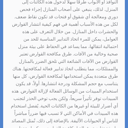
النوافذ أو الأبواب طرقًا سهلاً لدخول هذه الكائنات إلى
المنزل. لذلك، ينبغي على أصحاب المنازل إجراء فحص
دوري ومعالجة أي شقوق أو فتحات قد تكون نقاط ضعف.
لكل من هذه الأسباب أهمية في فهم كيفية انتشار القوارض
والحشرات داخل المنازل. من خلال التعرف على هذه
العوامل، يمكن للمرء اتخاذ التدابير المناسبة للحد من
احتمالية انتقالها، مما يساعد في الحفاظ على بيئة منزل
صحية وخالية من الآفات. طرق مكافحة القوارض تعتبر
القوارض من الآفات الشائعة التي تلحق الضرر بالمنازل
والممتلكات، مما يتطلب اتخاذ تدابير فعالة لمكافحتها. هناك
طرق متعددة يمكن استخدامها لمكافحة القوارض، كل منها
يتناسب مع حجم المشكلة ودرجة انتشارها. أولاً، قد يكون
استخدام المبيدات من الوسائل الفعالة لإزالة القوارض. هذه
المبيدات توفر تأثيراً سريعاً، ولكن يجب توخي الحذر لتجنب
أي أضرار للبيئة أو غيرها من الكائنات الحية. يُفضل استخدام
هذه المبيدات في الأماكن التي لا تسبب فيها ضرراً مباشراً
للناس أو الحيوانات الأليفة. بالإضافة إلى ذلك، تُمثل المصائد