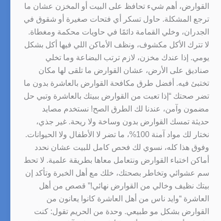
القوارض، أهم شيء تحافظ على البيت أو المخزن عشان ما
ترجع المشكلة. حاول تسكر أي فتحات صغيرة أو شقوق في
الجدران، وخلي القمامة دائمًا في حاويات محكمة ومغطاة.
لا تترك الأكل مكشوف، ونظف الأماكن اللي فيها أكل بشكل
يومي. إذا عندك مخزن، لازم ترتب البضاعة وما تخلي
صناديق على الأرض، عشان القوارض ما تلقى لها مكان
تختبئ فيه. أفضل طرق مكافحة القوارض بالعاشرة بدون ما
تضر صحتك “إذا تعبت من القوارض ببيتك بالعاشرة وتبي حل
مضمون وآمن، عندنا لك الطرق الصح! نستخدم مصايد
حديثة تمسك القوارض بدون وساخة ولا ريحة. غير جذي،
نختار لك مواد آمنة 100%، ما تضر لا الأطفال ولا الحيوانات.
وفوق هذا كله، نسوي لك فحص كامل للبيت عشان نحدد
أماكن اختباء القوارض ونتعامل معاها بطريقة علمية. لا تحط
سم عشوائي وتخاطر بصحتك، خلك مع أهل الخبرة وتأكد إن
بيتك نظيف وخالي من القوارض نهائي!” قصص من أهل
العاشرة “وايد ناس من أهل العاشرة كانوا يعانون من
القوارض بشكل مو طبيعي. وحدة من الحريم تقول: كنت