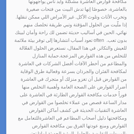
مكافحة قوارض العاشرة مشكلة وايد ناس يواجهونها
بالعاشرة، خصوصًا إنها تدش البيت من فتحات صغيرة
وتخرب الأثاث وتلوث الأكل. غير الأمراض اللي ممكن تنقلها.
إذا ملّيت من الحلول المؤقتة وتبي طريقة تخلصك منهم
نهائي، الحين في أساليب حديثة تضمن لك راحة وأمان لبيتك
بدون تعب. often تعود أسباب انتشارها إلى توفر بيئة ملائمة
للعيش والتكاثر. في هذا المقال، نستعرض الحلول الفعّالة
للتخلص من هذه القوارض المزعجة.حماية المنازل
والمطاعم من أخطر الآفات أفضل الشركات في العاشرة
لمكافحة الفئران والجرذان بسرعة وفعالية طرق الوقاية
من القوارض قبل أن تغزو منزلك أو متجرك في العاشرة
أضرار القوارض على الصحة العامة وأهمية التخلص منها
فوراً خدمات مكافحة القوارض الطارئة في العاشرة على
مدار الساعة قصص من عملاء تخلصوا من القوارض في
العاشرة التقنيات الحديثة في كشف أماكن القوارض
ومكافحتها دليل أصحاب المطاعم في العاشرةللتعامل مع
القوارض ومنع عودتها الفرق بين مكافحة القوارض
بالمبيدات التقليدية والحلول البيئية الحديثة لماذا تعتبر