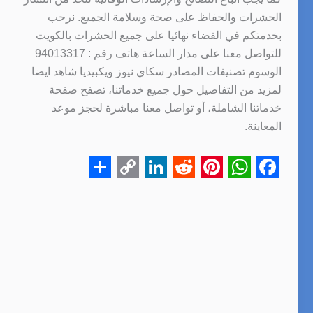
الحشرات والحفاظ على صحة وسلامة الجميع. نرحب
بخدمتكم في القضاء نهائيا على جميع الحشرات بالكويت
للتواصل معنا على مدار الساعة هاتف رقم : 94013317
الوسوم تصنيفات المصادر سكاي نيوز ويكبيديا شاهد ايضا
لمزيد من التفاصيل حول جميع خدماتنا، تصفح صفحة
خدماتنا الشاملة، أو تواصل معنا مباشرة لحجز موعد
المعاينة.
S
C
L
R
P
W
F
h
o
i
e
i
h
a
a
p
n
d
n
a
c
r
y
k
d
t
t
e
e
L
e
i
e
s
b
i
d
t
r
A
o