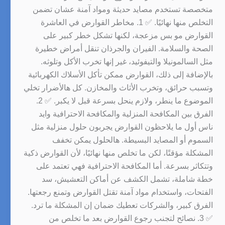
متخصصة تستخدم مصايد حديثة ومواد آمنة عشان تضمن
التخلص منها نهائيًا. ✅ 1. مخاطر القوارض في العاشرة
القوارض مو بس مزعجة، لكنها تشكل خطر كبير على
الصحة والسلامة. الفيران والجرذان تنقل أمراض خطيرة
مثل السالمونيلا والتيفوئيد، غير إنها تخرب الأكل وتلوثه.
بالإضافة إلى ذلك، القوارض ممكن تأكل الأسلاك الكهربائية
وتسبب حرائق، وتخرب الأثاث والمخازن. كل هالأضرار تخلي
الموضوع ما ينطر، ولازم ينحل بسرعة قبل لا يكبر. ✅ 2.
الفرق بين المكافحة المنزلية والمكافحة الاحترافية وايد
ناس أول ما يلاحظون القوارض يجربون حلول منزلية مثل
السموم أو المصايد البسيطة. هالحلول يمكن تخفف
المشكلة مؤقتًا، لكن ما تخلص منها نهائيًا، لأن القوارض ذكية
وتتكاثر بسرعة. أما المكافحة الاحترافية فهي تعتمد على
خطة شاملة، تشمل الكشف عن أماكن التعشيش، سد
الفتحات، واستخدام مواد آمنة تقتل القوارض وتمنع رجعتها.
الفرق كبير، والشركات تعطيك ضمان إن المشكلة ما ترد.
✅ 3. نصائح لتجنب رجوع القوارض بعد ما تخلص من