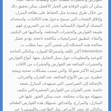
يمكن أن تكون الوقاية هي الخيار الأفضل. يمكن تحقيق ذلك
من خلال طرق متعددة مثل الحفاظ على نظافة المنزل،
وإغلاق الفتحات التي تسمح بدخول هذه الكائنات، واستخدام
المصائد أو المواد الكيميائية بحذر. إنه من الضروري فهم
طبيعة القوارض والحشرات المختلفة، وأساليبها في التكيف
والبقاء، لتطبيق استراتيجيات مكافحة ناجحة. يؤدي فشل
معالجة هذه المشكلة إلى تفشي أكبر، مما يتطلب ت
Intervention أكثر تكلفه واستنزافًا للموارد، وبالتالي الحاجة
للتوعية والمعلومات حول سبل التعامل معها. أنواع القوارض
والحشرات الشائعة تعد القوارض والحشرات من الآفات
المنزلية الأكثر شيوعًا، والتي تسبب مشكلات صحية وبيئية
خطيرة. من بين الأنواع الشائعة، نجد الفئران والجرذان،
بالإضافة إلى الصراصير، التي تستهدف المنازل بصفة
خاصة. تعتبر الفئران من القوارض الصغيرة التي تتكيف
بسهولة مع بيئات مختلفة، حيث يمكن العثور عليها في
المنازل، والمزارع، والحدائق. تستهلك هذه القوارض الطعام،
وبالتالي قد تنشر الأمراض مثل الطاعون والليستيريا عبر