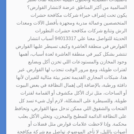
السالمية من أكثر المناطق عرضة لانتشار القوارض؟
يكون تحت إشراف خبراء شركات مكافحة حشرات
المتخصصين وعمالة مدربة ومجهزة بأفضل الآلات ومعدات
الرش وتتابع شركات مكافحة حشرات التطورات
الحديثة للتواصل معنا علي 94013317 أسباب انتشار
القوارض في منطقة العاشرة وكيف تسيطر عليها القوارض
تنتشر بشكل كبير في منطقة العاشرة لعدة أسباب، أهمها
وجود المخازن والمستودعات اللي تخزن أكل وبضايع
لفترات طويلة، ومع مرور الوقت تنجذب لها القوارض. غير
هذا، شبكات المجاري القديمة تعتبر بيئة مثالية للفيران لأنها
دافئة ورطبة، بالإضافة إلى إهمال النظافة في بعض البيوت
أو الساحات، مثل ترك الأكل مكشوف أو القمامة لفترات
طويلة. وللسيطرة على المشكلة، لازم أول شيء تسد كل
الفتحات والشقوق اللي ممكن تدخل منها القوارض، وتحافظ
على النظافة الدائمة للمطبخ والمخزن، وتخلي الأكل بعلب
محكمة. وإذا لاحظت علامات قوارض مثل فضلات أو
أصوات بالليل، لا تأخر الموضوع، تواصل مع شركة مكافحة