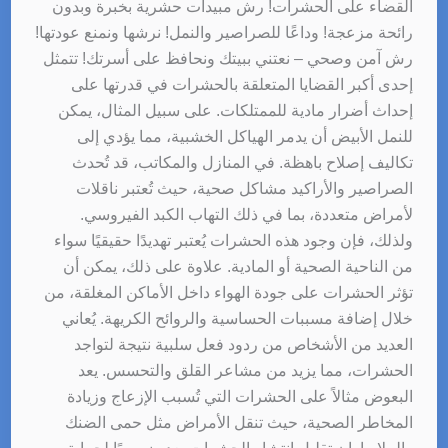
القضاء على الحشرات! رش مبيدات حشرية بخبرة وبدون
رائحة مزعجة! وداعًا للصراصير والنمل! نرشها ونمنع عودتها!
رش آمن وصحي – نعتني ببيتك ونحافظ على أسرتك! تتمثل
إحدى أكبر القضايا المتعلقة بالحشرات في قدرتها على
إحداث أضرار مادية للممتلكات. على سبيل المثال، يمكن
للنمل الأبيض أن يدمر الهياكل الخشبية، مما يؤدي إلى
تكاليف إصلاح باهظة. في المنازل والمكاتب، قد تُحدث
الصراصير والأراكيد مشاكل صحية، حيث تُعتبر ناقلات
لأمراض متعددة، بما في ذلك التهاب الكبد الفيروسي.
ولذلك، فإن وجود هذه الحشرات يُعتبر تهديدًا حقيقيًا سواء
من الناحية الصحية أو المادية. علاوة على ذلك، يمكن أن
تؤثر الحشرات على جودة الهواء داخل الأماكن المغلقة، من
خلال إضافة مسببات الحساسية والروائح الكريهة. يُعاني
العديد من الأشخاص من ردود فعل سلبية نتيجة لتواجد
الحشرات، مما يزيد من مشاعر القلق والتحسس. يعد
البعوض مثالاً على الحشرات التي تُسبب الإزعاج وزيادة
المخاطر الصحية، حيث تنقل الأمراض مثل حمى الضنك