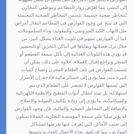
إلى البشر، مما يُعرّض زوار المطاعم وموظفي المخازن
لمخاطر صحية جسيمة. تتضمن المخاطر الصحية المحتملة
التي قد تنتج عن وجود القوارض في المطاعم انتقال أمراض
مثل التهاب الكبد الفيروسي، والتيفوئيد، وداء السلمونيلات.
كما أن القوارض تسهم في تلويث الغذاء بشكل كبير، من
خلال ترك فضلاتها وبقاياها في أماكن التخزين أو التحضير.
قد تؤدي هذه التلوثات الغذائية إلى تآكل سمعة المطعم أو
المتجر وتراجع إقبال العملاء. علاوة على ذلك، يمكن أن
تتسبب القوارض في تلف الطعام المخزن وضياع كميات
كبيرة منه، مما يؤدي إلى خسائر مالية فادحة. إن الأضرار
التي تُسببها القوارض لا تقتصر على الطعام الذي يتم
استهلاكه، بل تمتد لتطال أدوات المطبخ والأنظمة الكهربائية
والميكانيكية، ما يؤدي إلى زيادة تكاليف الصيانة والإصلاح.
بالإضافة إلى المخاطر الصحية والمالية، فإن وجود القوارض
قد يؤثر سلبًا على سمعة المؤسسة التجارية. العملاء يميلون
إلى تجنب الأماكن التي يُعرف عنها تعرضها لمشاكل
القوارض، مما قد يُعيق نجاح الأعمال التجارية ونموها.