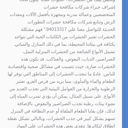
إشراف خبراء شركات مكافحة حشرات
المتخصصين وعمالة مدربة ومجهزة بأفضل الآلات ومعدات
الرش وتتابع شركات مكافحة حشرات التطورات
الحديثة للتواصل معنا علي 94013317.” فهم مشكلة
الحشرات تعتبر الحشرات من الكائنات الحية التي تتواجد
بكثافة في بيئاتنا المحيطة، بما في ذلك المنازل والمباني.
تشمل الأنواع الشائعة من الحشرات المنزلية النمل،
الصراصير، الذباب، البعوض، والعناكب. قد تكون هذه
الحشرات ضارة، حيث تتسبب في مشاكل صحية واقتصادية
للناس. عادةً ما تنجذب الحشرات إلى المناطق التي توفر لها
الطعام والماء والمأوى، مما يزيد من فرص الغزو. تعتبر
الرطوبة والحرارة من العوامل البيئية التي تجذب العديد من
الأنواع. على سبيل المثال، يمكن أن يؤدي تسرب المياه إلى
نشوء بيئات رطبة تجذب الصراصير والبعوض. بالإضافة
لذلك، فإن بقايا الطعام الملقاة أو عدم النظافة في المنزل
تسهم بشكل كبير في جذب الحشرات، وبالتالي تشكل نقطة
انطلاق لتكاثرها. تتغذى بعض هذه الحشرات على المواد