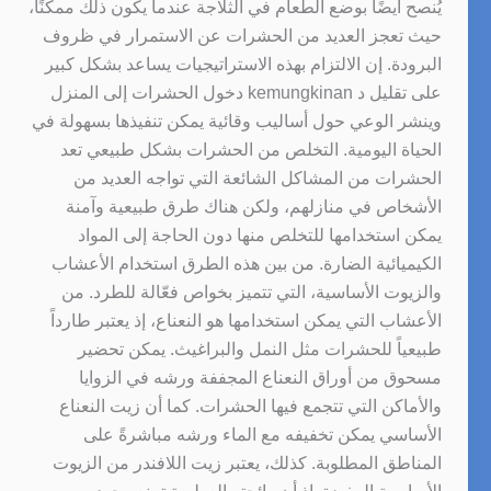
يُنصح أيضًا بوضع الطعام في الثلاجة عندما يكون ذلك ممكنًا،
حيث تعجز العديد من الحشرات عن الاستمرار في ظروف
البرودة. إن الالتزام بهذه الاستراتيجيات يساعد بشكل كبير
على تقليل د kemungkinan دخول الحشرات إلى المنزل
وينشر الوعي حول أساليب وقائية يمكن تنفيذها بسهولة في
الحياة اليومية. التخلص من الحشرات بشكل طبيعي تعد
الحشرات من المشاكل الشائعة التي تواجه العديد من
الأشخاص في منازلهم، ولكن هناك طرق طبيعية وآمنة
يمكن استخدامها للتخلص منها دون الحاجة إلى المواد
الكيميائية الضارة. من بين هذه الطرق استخدام الأعشاب
والزيوت الأساسية، التي تتميز بخواص فعّالة للطرد. من
الأعشاب التي يمكن استخدامها هو النعناع، إذ يعتبر طارداً
طبيعياً للحشرات مثل النمل والبراغيث. يمكن تحضير
مسحوق من أوراق النعناع المجففة ورشه في الزوايا
والأماكن التي تتجمع فيها الحشرات. كما أن زيت النعناع
الأساسي يمكن تخفيفه مع الماء ورشه مباشرةً على
المناطق المطلوبة. كذلك، يعتبر زيت اللافندر من الزيوت