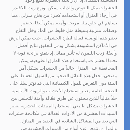
الأساسية المفيدة. إذ أن رائحته العطرية تمنع وجود
الحشرات مثل البعوض والذباب. يمكن توزيع زيت اللافندر
في أرجاء المنزل أو استخدامه كجزء من بخاخ منزلي، مما
يساهم في خلق بيئة مريحة وآمنة. يمكن أيضًا تحضير
وصفات منزلية بسيطة مثل خليط من الماء وخل التفاح.
تعتبر هذه الوصفة فعالة لطرد الحشرات، حيث يمكن الرش
في الأماكن المشبوهة بشكل يومي لتحقيق نتائج أفضل.
وأيضًا، زيت الليمون له تأثير مماثل إذ يتمتع برائحة قوية لا
تحبها الحشرات. باستخدام هذه الطرق الطبيعية، يمكن
المحافظة على المنزل خالياً من الحشرات بشكل آمن
وصحي. تجعل هذه البدائل الصحية من السهل الحفاظ على
البيئة دون التعرض للمواد الكيميائية التي قد تؤثر سلبًا على
الصحة العامة. يعتبر استخدام الأعشاب والزيوت الأساسية
حلاً مثالياً للذين يبحثون عن طرق فعّالة وآمنة للتخلص من
الحشرات بشكل طبيعي. استخدام المبيدات الحشرية تعتبر
المبيدات الحشرية من الأدوات الفعالة في مكافحة حشرات
التي تعد من المشاكل الشائعة في العديد من المنازل
والمزارع. تتوفر عدة أنواع من المبيدات الحشرية في