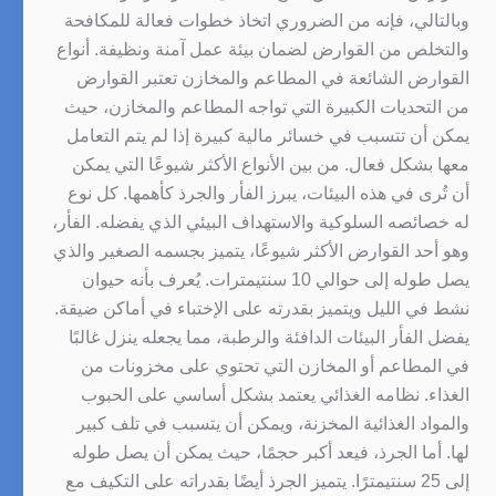
وبالتالي، فإنه من الضروري اتخاذ خطوات فعالة للمكافحة
والتخلص من القوارض لضمان بيئة عمل آمنة ونظيفة. أنواع
القوارض الشائعة في المطاعم والمخازن تعتبر القوارض
من التحديات الكبيرة التي تواجه المطاعم والمخازن، حيث
يمكن أن تتسبب في خسائر مالية كبيرة إذا لم يتم التعامل
معها بشكل فعال. من بين الأنواع الأكثر شيوعًا التي يمكن
أن تُرى في هذه البيئات، يبرز الفأر والجرذ كأهمها. كل نوع
له خصائصه السلوكية والاستهداف البيئي الذي يفضله. الفأر،
وهو أحد القوارض الأكثر شيوعًا، يتميز بجسمه الصغير والذي
يصل طوله إلى حوالي 10 سنتيمترات. يُعرف بأنه حيوان
نشط في الليل ويتميز بقدرته على الإختباء في أماكن ضيقة.
يفضل الفأر البيئات الدافئة والرطبة، مما يجعله ينزل غالبًا
في المطاعم أو المخازن التي تحتوي على مخزونات من
الغذاء. نظامه الغذائي يعتمد بشكل أساسي على الحبوب
والمواد الغذائية المخزنة، ويمكن أن يتسبب في تلف كبير
لها. أما الجرذ، فيعد أكبر حجمًا، حيث يمكن أن يصل طوله
إلى 25 سنتيمترًا. يتميز الجرذ أيضًا بقدراته على التكيف مع