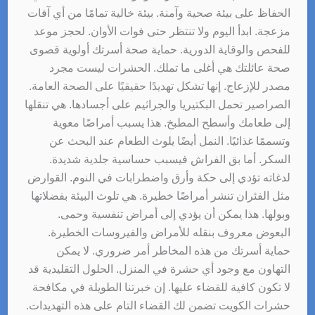
الحفاظ على بيئة صحية وآمنة. بيئة خالية تمامًا من أي آفات
مزعجة. ابدأ اليوم ولا تنتظر حتى فوات الأوان. لحجز موعد
للفحص والوقاية الدورية. حماية صحة أسرتك أولوية قصوى
صحة عائلتك هي أغلى ما تملك. الحشرات ليست مجرد
مصدر للإزعاج. إنها تشكل تهديدًا حقيقيًا على الصحة العامة.
الصراصير تحمل البكتيريا والجراثيم على أجسادها. هي تنقلها
إلى طعامك وأسطح المطبخ. هذا يسبب أمراضًا معوية
وتسممًا غذائيًا. النمل أيضًا يلوث الطعام عند البحث عن
السكر. أما بق الفراش فيسبب حساسية جلدية شديدة.
لدغاته تؤدي إلى حكة وأرق واضطرابات في النوم. القوارض
مثل الفئران تنشر أمراضًا خطيرة. هي تلوث البيئة بفضلاتها
وبولها. هذا يمكن أن يؤدي إلى أمراض تنفسية وحمى.
البعوض معروف بنقله للأمراض والفيروسات الخطيرة.
حماية أسرتك من هذه المخاطر أمر ضروري. لا يمكن
التهاون مع وجود أي حشرة في المنزل. الحلول التقليدية قد
لا تكون كافية للقضاء عليها. إن خبرتنا الطويلة في مكافحة
حشرات الكويت تضمن لك القضاء التام على هذه التهديدات.