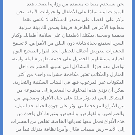
نحن نستخدم مبيدات معتمدة من وزارة الصحة. هذه
المبيدات آمنة تمامًا على الأطفال والحيوانات الأليفة. نحن
نركز على القضاء على مصدر المشكلة. لا نكتفي فقط
بمعالجة الأعراض الظاهرة. فريقنا يضمن لك بيئة منزلية
معقمة وصحية. يمكنك الاطمئنان على سلامة أطفالك وكبار
السن. استمتع بحياة هادئة دون القلق من الأمراض. لا تسمح
للحشرات بتعريض أحبائك للخطر. اتخذ القرار الصحيح اليوم
لحماية مستقبلهم. للحصول على خدمة تطهير شاملة وآمنة،
تواصل معنا فورًا . المشاكل التي تسببها الحشرات داخل
المنازل والمكاتب تعتبر مكافحة حشرات واحدة من أكثر
المكونات غير المرغوب فيها في البيئات السكنية والتجارية.
يمكن أن تؤدي هذه المخلوقات الصغيرة إلى مجموعة من
المشاكل التي قد تؤثر سلبًا على حياة الأفراد وصحتهم. من
بين الأنواع المزعجة التي تؤثر على جودة الحياة نجد النمل،
والصراصير، والقوارض، والبعوض، وغيرها. كل واحدة من
هذه الأنواع تحمل معها تحدياتها الخاصة. تخلص من الحشرات
إلى الأبد – رش مبيدات فعّال وآمن! نظافة منزلك تبدأ من