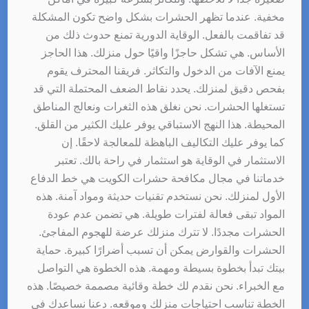
مخفية. عندما تظهر الحشرات بشكل واضح تكون المشكلة
قد تفاقمت بالفعل. الوقاية الدورية تمنع حدوث ذلك من
الأساس. هي تشكل حاجزًا واقيًا حول منزلك. هذا الحاجز
يمنع الآفات من الدخول والتكاثر. فريقنا المحترف يقوم
بفحص دقيق لمنزلك. يحدد نقاط الضعف المحتملة التي قد
تستغلها الحشرات. نحن نغلق هذه الثغرات ونعالج المناطق
المحيطة. هذا النهج الاستباقي يوفر عليك الكثير من القلق.
كما يوفر عليك التكاليف الباهظة للمعالجة لاحقًا. إن
الاستثمار في الوقاية هو استثمار في راحة بالك. تعتبر
خدماتنا في مجال مكافحة حشرات الكويت هي خط الدفاع
الأول لمنزلك. نحن نستخدم تقنيات حديثة ومواد آمنة. هذه
المواد تبقى فعالة لفترات طويلة. هي تضمن عدم عودة
الحشرات مجددًا. لا تترك منزلك عرضة للهجوم المفاجئ.
الحشرات والقوارض يمكن أن تسبب أضرارًا كبيرة. حماية
بيتك تبدأ بخطوة بسيطة ومهمة. هذه الخطوة هي التواصل
مع الخبراء. نحن نقدم لك خطة وقائية مصممة خصيصًا. هذه
الخطة تناسب احتياجات منزلك وموقعه. دعنا نساعدك في