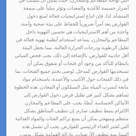
التي تواجه المطاعم والمخازن، حيث يمكن أن تتسبب في
أضرار جسيمة للأغذية والمعدات وتؤثر سلباً على سمعة
المنشأة. لذا، فإن اتباع استراتيجيات فعالة لمنع دخول
القوارض يعد أمراً ضرورياً للحفاظ على بيئة صحية وآمنة.
واحدة من أهم الاستراتيجيات هي تحسين التهوية داخل
المطاعم والمخازن. يساعد استخدام أنظمة تهوية فعالة في
تقليل الرطوبة ودرجات الحرارة العالية، مما يجعل البيئة
أقل جاذبية للقوارض. بالإضافة إلى ذلك، يجب فحص المباني
بانتظام للتأكد من وجود أي فتحات أو شقوق يمكن أن
تستخدمها القوارض كمدخل. يُوصى بختم جميع الفتحات، بما
في ذلك الفتحات حول الأنابيب والأعمدة، باستخدام مواد
مانعة لتسرب المياه مثل السيلكون أو المعادن. هذه الخطوة
تساهم بشكل كبير في تقليل فرص دخول القوارض إلى
الأماكن الحساسة. أيضًا، يجب على المطاعم والمخازن
الالتزام بنمط تنظيف صارم. إن تنظيف المناطق بشكل
منتظم ومنهجي يمكن أن يمنع تراكم الفتات والمواد الغذائية
التي تُعتبر الغذاء الرئيسي للقوارض. يجب أن تشمل هذه
الممارسة تنظيف الأرضيات، وإزالة القمامة بشكل يومي،