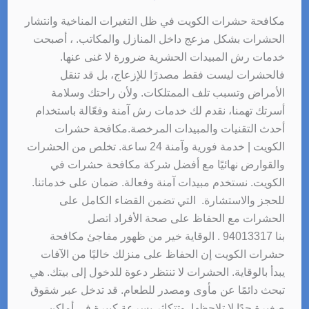
مكافحة حشرات الكويت في ظل التغيرات المناخية وانتشار
الحشرات بشكل مزعج داخل المنازل والمكاتب. ، أصبحت
خدمات رش المبيدات الحشرية ضرورة لا غنى عنها.
فالحشرات ليست فقط مصدرًا للإزعاج، بل قد تنقل
الأمراض وتسبب تلف الممتلكات. ولأن راحتك وسلامة
أسرتك تهمنا، نقدم لك خدمات رش آمنة وفعّالة باستخدام
أحدث التقنيات والمبيدات المرخصة.مكافحة حشرات
الكويت | خدمة فورية وآمنة 24 ساعة. تخلص من الحشرات
والقوارض نهائيًا مع أفضل شركة مكافحة حشرات في
الكويت. نستخدم مبيدات آمنة وفعالة. ضمان على خدماتنا.
للحجز والاستشارة. التي تضمن القضاء الكامل على
الحشرات مع الحفاظ على صحة الأفراد اتصل
بنا 94013317 . الوقاية خير من ظهور مفاجئ مكافحة
حشرات الكويت إن الحفاظ على منزلك خاليًا من الآفات
يبدأ بالوقاية. الحشرات لا تنتظر دعوة للدخول إلى بيتك. هي
تبحث دائمًا عن مأوى ومصدر للطعام. قد تدخل عبر شقوق
صغيرة جدًا لا تلاحظها. وتتكاثر بسرعة كبيرة في أماكن