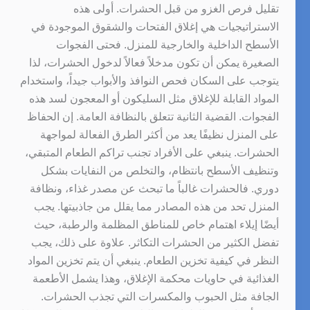
تقليل فرص الغزو من قبل الحشرات. أولى هذه
الاستراتيجيات هي إغلاق الفتحات والشقوق الموجودة في
الأسطح الداخلية والخارجية للمنزل. فحتى الفجوات
الصغيرة يمكن أن تكون مدخلاً فعالاً لدخول الحشرات، لذا
يتوجب على السكان فحص النوافذ والأبواب جيداً، واستخدام
المواد القابلة للإغلاق مثل السليكون أو المعجون لسد هذه
الفجوات. القضية الثانية تتعلق بالنظافة العامة. إن الحفاظ
على المنزل نظيفًا يعد من أكثر الطرق الفعالة لمواجهة
الحشرات. ينبغي على الأفراد تجنب تراكم الطعام المتبقي،
وتنظيف الأسطح بانتظام، والتخلص من النفايات بشكل
دوري. فالحشرات غالباً ما تبحث عن مصدر غذاء، ونظافة
المنزل تحد من هذه المصادر مما يقلل من جاذبيتها. يجب
أيضًا إيلاء اهتمام خاص للمناطق المظلمة والرطبة، حيث
تفضل الكثير من الحشرات التكاثر. علاوة على ذلك، يجب
النظر في كيفية تخزين الطعام. ينبغي أن يتم تخزين المواد
الغذائية في حاويات محكمة الإغلاق، وهذا يشمل الأطعمة
الجافة مثل الحبوب والمكسرات التي تجذب الحشرات.