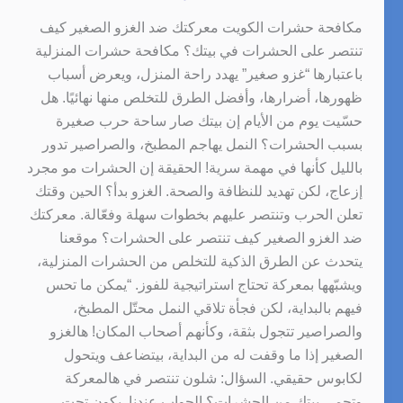
مكافحة حشرات الكويت معركتك ضد الغزو الصغير كيف
تنتصر على الحشرات في بيتك؟ مكافحة حشرات المنزلية
باعتبارها “غزو صغير” يهدد راحة المنزل، ويعرض أسباب
ظهورها، أضرارها، وأفضل الطرق للتخلص منها نهائيًا. هل
حسّيت يوم من الأيام إن بيتك صار ساحة حرب صغيرة
بسبب الحشرات؟ النمل يهاجم المطبخ، والصراصير تدور
بالليل كأنها في مهمة سرية! الحقيقة إن الحشرات مو مجرد
إزعاج، لكن تهديد للنظافة والصحة. الغزو بدأ؟ الحين وقتك
تعلن الحرب وتنتصر عليهم بخطوات سهلة وفعّالة. معركتك
ضد الغزو الصغير كيف تنتصر على الحشرات؟ موقعنا
يتحدث عن الطرق الذكية للتخلص من الحشرات المنزلية،
ويشبّهها بمعركة تحتاج استراتيجية للفوز. “يمكن ما تحس
فيهم بالبداية، لكن فجأة تلاقي النمل محتّل المطبخ،
والصراصير تتجول بثقة، وكأنهم أصحاب المكان! هالغزو
الصغير إذا ما وقفت له من البداية، بيتضاعف ويتحول
لكابوس حقيقي. السؤال: شلون تنتصر في هالمعركة
وتحمي بيتك من الحشرات؟ الجواب عندنا يكون تحت