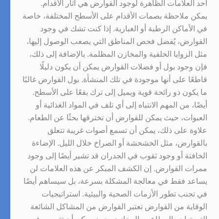
أحد العلامات الظاهرة لوجود القوارض هي آثار الأقدام.
يمكن ملاحظة بصمات الأقدام على الأسطح المختلفة، خاصة
في الأماكن الرطبة أو الغبارية. إذا كنت تشك في وجود
القوارض، يُفضل فحص المناطق التي يصعب الوصول إليها،
مثل الزوايا الخلفية والمخازن المظلمة. بالإضافة إلى ذلك،
فإن وجود بول أو فضلات القوارض يمكن أن يكون دليلًا
قاطعًا على أنها موجودة في تلك المنشأة. بول القوارض غالبًا
ما يكون ذو رائحة قوية ويميل إلى ترك بقعًا على الأسطح.
أيضًا، من المهم الانتباه إلى أي تلف في المواد الغذائية أو
العبوات، حيث يمكن للقوارض أن تخترقها بحثًا عن الطعام.
علاوة على ذلك، يمكن أن تسمع أصوات غريبة تتعلق
بالقوارض، مثل الخشخشة أو الصراخ خلال الليل. الإضاءة
الخافتة أو وجود ثقوب في الجدران قد تشير أيضًا إلى وجود
ممرات القوارض. إن الكشف المبكر عن هذه العلامات لن
يساعد فقط في معالجة المشكلة بسرعة، بل سيساهم أيضًا
في تجنب تطور الأزمات الصحية والبيئية. استراتيجيات
الوقاية من القوارض تعتبر القوارض من المشاكل الشائعة