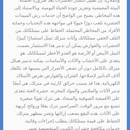
والملاريا. إن تقليل انتشار الحشرات يعد ضروريًا لحماية
البيئة المعيشية وتعزيز جودة الحياة اليومية. وبالاستناد إلى
هذه المخاطر، يصبح من الواضح أن خدمات رش المبيدات
الحشرية تلعب دورًا حيويًا في مواجهة هذه التحديات وحماية
الأفراد من المخاطر المحتملة. الحفاظ على ممتلكاتك من
التلف الخفي ممتلكاتك وأثاث منزلك تمثل استثمارًا كبيرًا.
الحشرات والقوارض يمكن أن تدمر هذا الاستثمار بصمت.
النمل الأبيض أو الأرضة هو العدو الأخطر لممتلكاتك. هو
يتغذى على الأخشاب والأثاث والأساسات. يمكنه تدمير هيكل
منزلك بالكامل دون أن تشعر. الأضرار التي يسببها قد تكلفك
آلاف الدنانير لإصلاحها. الفئران والقوارض تقرض الأسلاك
الكهربائية. هذا قد يسبب حرائق كارثية في منزلك. هي أيضًا
تدمر الأثاث والملابس والمواد المخزنة. حشرة العثة تتغذى
على الأقمشة الصوفية والسجاد. هي تترك ثقوبًا صغيرة
تتسع مع مرور الوقت. الصراصير تترك بقعًا وروائح كريهة
على الأثاث. هذه البقع يصعب إزالتها وتضر بمظهر منزلك.
الحفاظ على قيمة ممتلكاتك يتطلب إجراءات وقائية.
خدمات مكافحة حشرات الكويت المتخصصة تحمي