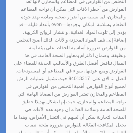
التخلص من القوارض في المطاعم والمخازن لانها تعد
القوارض من أخطر الآفات التي يمكن أن تواجه المطاعم
والمخازن، لما تسببه من أضرار صحية ومادية تهدد جودة
الطعام وسلامة المكان. وجودها—even بأعداد قليلة—قد
يؤدي إلى تلوث المواد الغذائية، وانتشار الروائح الكريهة،
إضافةً إلى تلف المواد المخزنة والأثاث. لذلك أصبح التخلص
من القوارض ضرورة أساسية للحفاظ على بيئة آمنة
ونظيفة، وضمان الالتزام بمعايير الصحة العامة. في هذا
المقال نناقش أفضل الطرق والأساليب الحديثة للقضاء على
القوارض ومنع عودتها، سواء في المطاعم أو المستودعات.
اتصل بنا الان علي 94013317 حيث تشمل عمليات الرش
لجميع أنواع القوارض. أهمية التخلص من القوارض في
المطاعم والمخازن تعتبر القوارض من القضايا الهامة التي
تواجه المطاعم والمخازن، حيث إنها تشكل تهديدًا خطيرًا
للصحة العامة وسلامة الغذاء. إن وجود هذه الآفات في
البيئات التجارية يمكن أن يُسهم في انتشار الأمراض، وهذا ما
يجعل المكافحة الفعّالة للقوارض ضرورة ملحة. تصاب
القوارض بالكثير من الأمراض التي يمكن أن تنتقل بسهولة