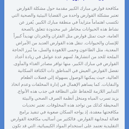
مكافحة قوارض مبارك الكبير مقدمة حول مشكلة القوارض
تعتبر مشكلة القوارض واحدة من القضايا البيئية والصحية التي
تكتسب اهتماماً متزايداً في منطقة مبارك الكبير. يُفرز عن
نشاط هذه الحيوانات مخاطر غير محدودة تتعلق بالصحة
العامة، حيث تمثل قوارض مثل الفئران والجرذان تهديداً كبيراً
للإنسان والحيوانات. تنقل هذه القوارض العديد من الأمراض
المعدية، مثل الطاعون وحمى اللاهودة والسل، ما يُبرز الحاجة
الملحة للحد من انتشارها. تُسهم عدة عوامل في زيادة أعداد
القوارض في مبارك الكبير، منها توافر مصادر الغذاء والمأوى.
تفضل القوارض العيش في المناطق ذات الكثافة السكانية
العالية، حيث يمكنها الوصول بسهولة إلى فضلات الطعام
والنفايات. كما يساهم الإهمال في إدارة المخلفات وعدم اتخاذ
التدابير اللازمة للحفاظ على النظافة في جذب هذه الأنواع.
يزيد تسرب المياه ومنخل أنظمة الصرف الصحي والبيئة
المحيطة كذلك من تواجد هذه المخلوقات. تعتبر تحديات
مكافحتها معقدة، إذ يواجه السكان صعوبة في تنفيذ برامج
فعالة لمجابهة القوارض. فالكثير من أساليب مكافحة القوارض
التقليدية تعتمد على استخدام المواد الكيميائية، التي قد تكون