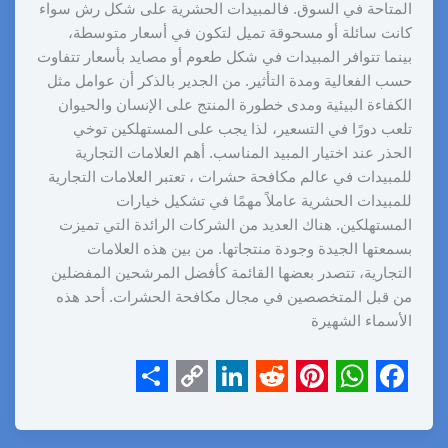
المتاحة في السوق. فالمبيدات الحشرية على شكل رش سواء
كانت سائلة أو مسحوقة تميل لتكون في أسعار متوسطة،
بينما تتوافر المبيدات في شكل طعوم أو مصايد بأسعار تتفاوت
حسب الفعالية ومدة التأثير. من الجدير بالذكر أن عوامل مثل
الكفاءة البيئية ومدى خطورة المنتج على الإنسان والحيوان
تلعب دورًا في التسعير، لذا يجب على المستهلكين توخي
الحذر عند اختيار المبيد المناسب. أهم العلامات التجارية
للمبيدات في عالم مكافحة حشرات ، تعتبر العلامات التجارية
للمبيدات الحشرية عاملاً مهمًا في تشكيل خيارات
المستهلكين. هناك العديد من الشركات الرائدة التي تميزت
بسمعتها الجيدة وجودة منتجاتها. من بين هذه العلامات
التجارية، تتصدر بعضها القائمة كأفضل المرشحين المفضلين
من قبل المتخصصين في مجال مكافحة الحشرات. أحد هذه
الأسماء الشهيرة
S
C
L
R
P
W
F
h
o
i
e
i
h
a