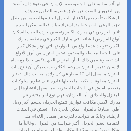
لها آثار سلبية على البيئة وصحة الإنسان. في ضوء ذلك، أصبح
من الضروري البحث عن طرق عصرية للتعامل مع هذه
المشكلة، تأخذ بعين الاعتبار العوامل البيئية والصحية. من خلال
تعزيز الوعي العام وتطبيق استراتيجيات فعالة، يمكن الحد من
تأثير القوارض في مبارك الكبير وتحسين جودة الحياة للسكان.
أنواع القوارض الشائعة في مبارك الكبير في منطقة مبارك
الكبير، تتواجد عدة أنواع من القوارض التي تؤثر بشكل كبير
على البيئة المحيطة والمجتمع. تعتبر الفئران من أبرز الأنواع
الشائعة، ويتضمن ذلك الفأر المنزلي الذي يتكيف جيدًا مع حياة
الإنسان. تتميز الفئران بسرعة التكاثر، حيث يمكن أن تنتج إناث
الفئران ما يصل إلى 10 صغار في كل ولادة. بجانب ذلك، تعتبر
الفئران مخلوقات ذكية، ما يجعلها قادرة على تطوير سلوكيات
متعددة للعيش في البيئات الحضرية، مما يسهل انتشارها إلى
المنازل والحدائق. أما الجرذان، فهي نوع آخر منتشر في
مبارك الكبير. مكافحة قوارض تتمتع الجرذان بجسم أكبر وذيل
أطول مقارنةً بالفئران. يمكن للجرذان أن تعيش في البيئات
الرطبة، وغالبًا ما تتواجد بالقرب من مصادر الغذاء، مثل
القمامة. تعتبر الجرذان أكثر شراسة من الفئران، وغالباً ما
تشكل تهديدًا على صحّة السكان نظرًا لما تحمله من أمراض.