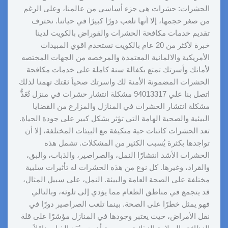
الحشرات: حشرات هي جزء أساسي من عالمنا، وعلى الرغم
من صغر حجمها، إلا أنها تلعب دورًا كبيرًا في حياتنا. نحترف
تقديم خدمات مكافحة الحشرات والقوراض بالكويت لدينا
خبرة لأكثر من 20 عام بالكويت نستخدم اقوي المبيدات
الأمريكية والالمانية المعتمدة والمرخصه من الجهات المختصه
لأمانك وأسرتك تمتع بكفالة سنة كاملة على خدمات مكافحة
الحشرات المضمونة الأمنة لك واسرتك صحياً ثقتك تهمنا لذلك
اتصل بنا علي 94013317 مشكلة انتشار حشرات في منزل تُعَدُّ
مشكلة انتشار الحشرات في المنازل والمزارع من القضايا
البيئية والصحية الهامة التي تؤثر بشكل كبير على جودة الحياة.
تعد الحشرات كائنات حية متكيفة مع البيئات المختلفة، إلا أن
تواجدها بكثرة يُسبب الكثير من المشكلات. تشمل هذه
الحشرات الأشد انتشارًا النمل، والصراصير، والذباب، والبق،
والقراد، وغيرها. كل نوع من هذه الحشرات له تأثيرات سلبية
مختلفة على الصحة العامة والبيئة. النمل، على سبيل المثال،
قد يتجمع في مناطق الطعام مما يؤدي إلى تلوثه، وبالتالي
فهو يمثل خطرًا على الصحة. بينما تلعب الصراصير دورًا في
نقل الأمراض، حيث يعتبر وجودها في المنازل مؤشرًا على قلة