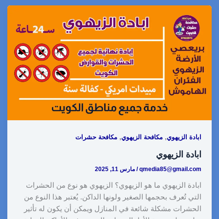
a
p
n
d
n
a
c
r
y
k
d
t
t
e
e
L
e
i
e
s
b
i
d
t
r
A
o
n
I
e
p
o
k
n
s
p
k
t
,
,
ابادة الزيهوي
مكافحة الزيهوي
مكافحة حشرات
ابادة الزيهوي
qmedia85@gmail.com
/
مارس 11, 2025
ابادة الزيهوي ما هو الزيهوي؟ الزيهوي هو نوع من الحشرات
التي تُعرف بحجمها الصغير ولونها الداكن. يُعتبر هذا النوع من
الحشرات مشكلة شائعة في المنازل ويمكن أن يكون له تأثير