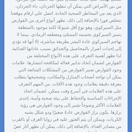
من بين الأمراض التي يمكن أن تنقلها الجرذان، داء الجرذان،
الذي يعد من المخاطر الصحية الجادة. اتصل علي ارقام موقعنا
نتخلص فورا بالإضافة إلى ذلك، تظهر أنواع أخرى من القوارض
مثل السيركوي، وهو نوع أقل شيوعًا لكنه موجود بالمنطقة.
يتميز السيركوي بجسمه الممتلئ ومعطفه الرمادي. بينما لا
تهاجم السيركوي عادة البشر بطريقة مباشرة، إلا أنها قد تؤدي
إلى إحداث أضرار بالمحاصيل والحدائق بسبب عاداتها الغذائية.
لذا تظهر أهمية التعرف على هذه الأنواع المختلفة من
القوارض لضمان اتخاذ تدابير فعالة لمكافحة انتشارها. علامات
وجود القوارض تعتبر القوارض من المشكلات الشائعة التي
يمكن أن تواجه أصحاب المنازل والمكاتب، وتصحيحها يتطلب
معرفة دقيقة بعلامات وجود هذه الآفات. من المهم التعرف
على هذه العلامات في أسرع وقت ممكن، لضمان اتخاذ
الإجراءات المناسبة والحفاظ على بيئة صحية وآمنة. إحدى
العلامات الأكثر وضوحاً تشير إلى وجود القوارض هي رؤية
برازها. يكون براز القوارض عادةً صغيرًا وذو شكل يشبه
الكريات، ويمكن أن يتم العثور عليه في زوايا الغرف أو بالقرب
من مصادر الغذاء. بالإضافة إلى ذلك، يمكن أن تظهر آثار عضّ