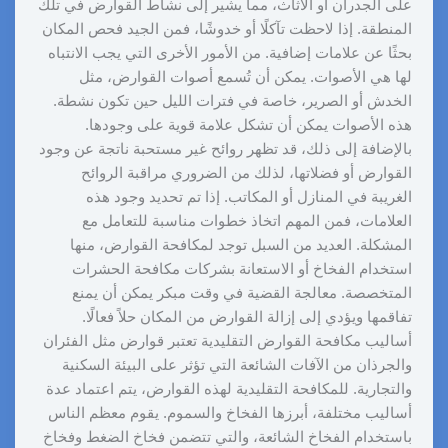
على الجدران أو الأثاث، مما يشير إلى نشاط القوارض في تلك
المنطقة. إذا لاحظت تآكلًا أو خدوشًا، فمن الجيد فحص المكان
بحثًا عن علامات إضافية. من الأمور الأخرى التي يجب الانتباه
لها هي الأصوات. يمكن أن تُسمع أصوات القوارض، مثل
الخدش أو الصرير، خاصة في فترات الليل حين تكون نشطة.
هذه الأصوات يمكن أن تشكل علامة قوية على وجودها.
بالإضافة إلى ذلك، قد تظهر روائح غير مستحبة ناتجة عن وجود
القوارض أو فضلاتها، لذلك من الضروري مراقبة الروائح
الغريبة في المنازل أو المكاتب. إذا تم تحديد وجود هذه
العلامات، فمن المهم اتخاذ خطوات مناسبة للتعامل مع
المشكلة. العديد من السبل توجد لمكافحة القوارض، منها
استخدام الفخاخ أو الاستعانة بشركات مكافحة الحشرات
المتخصصة. معالجة القضية في وقت مبكر يمكن أن يمنع
تفاقمها ويؤدي إلى إزالة القوارض من المكان حلاً فعالًا.
أساليب مكافحة القوارض التقليدية تعتبر قوارض مثل الفئران
والجرذان من الآفات الشائعة التي تؤثر على البيئة السكنية
والتجارية. للمكافحة التقليدية لهذه القوارض، يتم اعتماد عدة
أساليب مختلفة، أبرزها الفخاخ والسموم. يقوم معظم الناس
باستخدام الفخاخ الشائعة، والتي تتضمن فخاخ الضغط وفخاخ