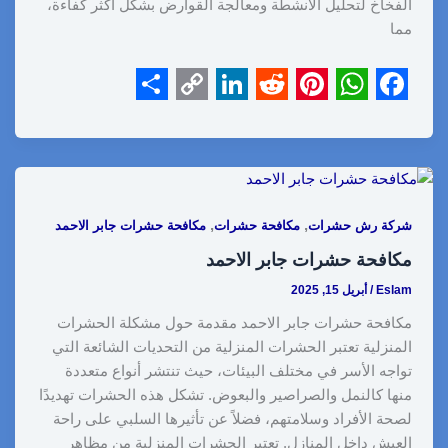
الفخاخ لتحليل الأنشطة ومعالجة القوارض بشكل أكثر كفاءة،
مما
S
C
L
R
P
W
F
h
o
i
e
i
h
a
a
p
n
d
n
a
c
r
y
k
d
t
t
e
,
,
شركة رش حشرات
مكافحة حشرات
مكافحة حشرات جابر الاحمد
e
L
e
i
e
s
b
مكافحة حشرات جابر الاحمد
i
d
t
r
A
o
Eslam
/
أبريل 15, 2025
n
I
e
p
o
مكافحة حشرات جابر الاحمد مقدمة حول مشكلة الحشرات
k
n
s
p
k
المنزلية تعتبر الحشرات المنزلية من التحديات الشائعة التي
t
تواجه الأسر في مختلف البيئات، حيث تنتشر أنواع متعددة
منها كالنمل والصراصير والبعوض. تشكل هذه الحشرات تهديدًا
لصحة الأفراد وسلامتهم، فضلاً عن تأثيرها السلبي على راحة
العيش داخل المنازل. تعتبر الحشرات المنزلية من مظاهر