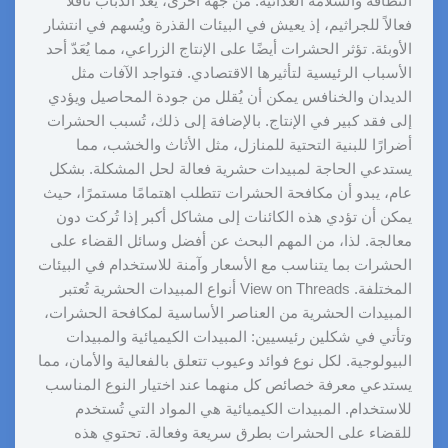
النظافة والسلامة الغذائية. من جهة أخرى، يُعَد الذباب ناقلاً
فعالاً للجراثيم، إذ يعيش في البيئات القذرة ويُسهم في انتشار
الأوبئة. تؤثر الحشرات أيضًا على الإنتاج الزراعي، مما يُعَدّ أحد
الأسباب الرئيسية لتأثيرها الاقتصادي. فتواجد الآفات مثل
الديدان والخنافس يمكن أن يُقلل من جودة المحاصيل ويؤدي
إلى فقد كبير في الإنتاج. بالإضافة إلى ذلك، تُسبب الحشرات
أضرارًا للبنية التحتية للمنازل، مثل الأثاث والخشب، مما
يستدعي الحاجة لمبيدات حشرية فعالة لحل المشكلة. بشكل
عام، يبدو أن مكافحة الحشرات تتطلب اهتمامًا مستمرًا، حيث
يمكن أن تؤدي هذه الكائنات إلى مشاكل أكبر إذا تُركت دون
معالجة. لذا، من المهم البحث عن أفضل وسائل القضاء على
الحشرات بما يتناسب مع الأسعار وآمنة للاستخدام في البيئات
المختلفة. View on Threads أنواع المبيدات الحشرية تُعتبر
المبيدات الحشرية من العناصر الأساسية لمكافحة الحشرات،
وتأتي في شكلين رئيسيين: المبيدات الكيميائية والمبيدات
البيولوجية. لكل نوع فوائد وعيوب تتعلق بالفعالية والأمان، مما
يستدعي معرفة خصائص كل منهما عند اختيار النوع المناسب
للاستخدام. المبيدات الكيميائية هي المواد التي تُستخدم
للقضاء على الحشرات بطرق سريعة وفعالة. تحتوي هذه