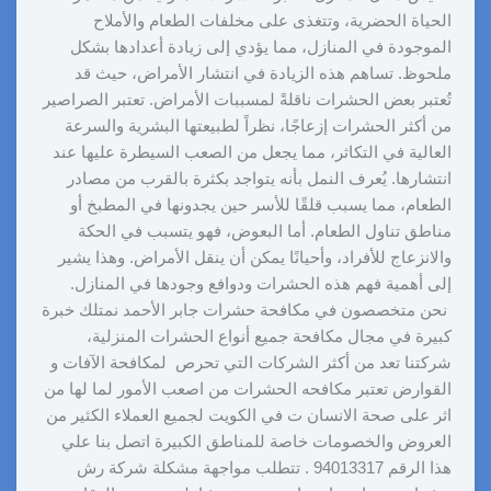
الحياة الحضرية، وتتغذى على مخلفات الطعام والأملاح
الموجودة في المنازل، مما يؤدي إلى زيادة أعدادها بشكل
ملحوظ. تساهم هذه الزيادة في انتشار الأمراض، حيث قد
تُعتبر بعض الحشرات ناقلةً لمسببات الأمراض. تعتبر الصراصير
من أكثر الحشرات إزعاجًا، نظراً لطبيعتها البشرية والسرعة
العالية في التكاثر، مما يجعل من الصعب السيطرة عليها عند
انتشارها. يُعرف النمل بأنه يتواجد بكثرة بالقرب من مصادر
الطعام، مما يسبب قلقًا للأسر حين يجدونها في المطبخ أو
مناطق تناول الطعام. أما البعوض، فهو يتسبب في الحكة
والانزعاج للأفراد، وأحيانًا يمكن أن ينقل الأمراض. وهذا يشير
إلى أهمية فهم هذه الحشرات ودوافع وجودها في المنازل.
نحن متخصصون في مكافحة حشرات جابر الأحمد نمتلك خبرة
كبيرة في مجال مكافحة جميع أنواع الحشرات المنزلية،
شركتنا تعد من أكثر الشركات التي تحرص لمكافحة الآفات و
القوارض تعتبر مكافحه الحشرات من اصعب الأمور لما لها من
اثر على صحة الانسان ت في الكويت لجميع العملاء الكثير من
العروض والخصومات خاصة للمناطق الكبيرة اتصل بنا علي
هذا الرقم 94013317 . تتطلب مواجهة مشكلة شركة رش