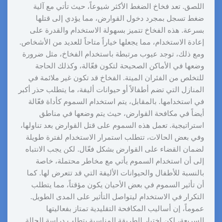
اللصق. تعد فخاخ الضغط الأكثر شيوعاً، حيث تأتي مع آلية
ضغط تسجل بمجرد دخول القوارض، مما يؤدي إلى قتلها
بسرعة. هذه الفخاخ تتميز بسهولة الاستخدام والقدرة على
إعادة الاستخدام، مما يجعلها خياراً متاحاً للعديد من الأشخاص.
ومع ذلك، توجد عيوب مرتبطة باستخدام الفخاخ، مثل ضرورة
وضعها في الأماكن الصحيحة لتكون فعّالة، وكذلك الحاجة
للتخلص من الفئران الميتة. الفخاخ قد تكون غير ملائمة في
المنازل التي تضم أطفالاً أو حيوانات أليفة، ما يتطلب حذر أكبر
في استخدامها. بالمقابل، يتم استخدام السموم كأداة فعّالة
أيضاً في مكافحة القوارض، حيث يتم وضعها في مناطق
استراتيجية. تعمل هذه السموم على قتل القوارض بعد تناولها،
وفي بعض الحالات، تتطلب استمرار الاستخدام لفترة طويلة
لضمان القضاء على القوارض بشكل فعّال. لكن يجب الانتباه
إلى أن استخدام السموم يأتي مع مخاطر محتملة، خاصة
بالنسبة للأطفال والحيوانات الأليفة التي قد تتعرض لها. كما
أن تأثير السموم في بعض الأحيان يكون مؤقتاً، مما يتطلب
التكرار في الاستخدام ليتواصل التأثير على المدى الطويل.
عموماً، إن أساليب المكافحة التقليدية تمتاز بفعاليتها
السريعة، لكن اختيار الطريقة المناسبة يتطلب دراسة الحالة