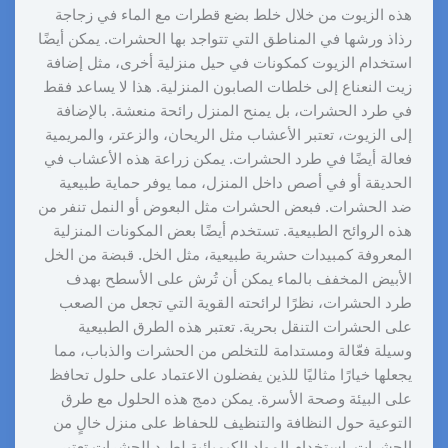
هذه الزيوت من خلال خلط بضع قطرات مع الماء في زجاجة
رذاذ ورشها في المناطق التي تتواجد بها الحشرات. يمكن أيضًا
استخدام الزيوت كمكونات في حيل منزلية أخرى، مثل إضافة
زيت النعناع إلى خلطات الصابون المنزلية. هذا لا يساعد فقط
في طرد الحشرات، بل يمنح المنزل رائحة منعشة. بالإضافة
إلى الزيوت، تعتبر الأعشاب مثل الريحان، والزعتر، والمريمية
فعالة أيضًا في طرد الحشرات. يمكن زراعة هذه الأعشاب في
الحديقة أو في أصص داخل المنزل، مما يوفر حماية طبيعية
ضد الحشرات. فبعض الحشرات مثل البعوض أو النمل تنفر من
هذه الروائح الطبيعية. تستخدم أيضًا بعض المكونات المنزلية
المعروفة كمبيدات حشرية طبيعية، مثل الخل. قبضة من الخل
الأبيض المخفف بالماء يمكن أن تُرش على الأسطح بهدف
طرد الحشرات، نظرًا لرائحته القوية التي تجعل من الصعب
على الحشرات التنقل بحرية. تعتبر هذه الطرق الطبيعية
وسيلة فعّالة ومستدامة للتخلص من الحشرات والذباب، مما
يجعلها خيارًا مثاليًا للذين يفضلون الاعتماد على حلول تحافظ
على البيئة وصحة الأسرة. يمكن دمج هذه الحلول مع طرق
التوعية حول النظافة والتنظيف للحفاظ على منزل خالٍ من
الحشرات. استخدام المواد الكيميائية لطرد الحشرات تعتبر