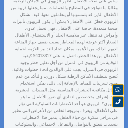
سلبي على صحة الأطفال. تظهر الزيهوي في الأماكن الرطبة،
وغالبًا ما تتواجد في المطابخ والحمامات، مما يجعلها قريبة من
الأطفال الذين قد يلمسونها أو يتعاملون معها. كيف تشكل
الزيهوي خطرًا على الأطفال؟ يمكن أن يكون للزيهوي تأثيرات
صحية متعددة، خاصة على الأطفال. فهي تحمل عدوى
وأمراض قد تنتقل عبر ملامسة الجلد أو الاستنشاق. الأطفال
الصغار أكثر عرضة لهذه المخاطر بسبب ضعف جهاز المناعة
لديهم. لذلك، من الأهمية بمكان اتخاذ التدابير اللازمة لحماية
الأطفال من هذا الخطر. اتصل بنا علي 94013317 كيفية
الوقاية من الزيهوي في المنزل من أجل تقليل خطر وجود
الزيهوي في المنزل، يجب على الوالدين اتخاذ خطوات وقائية.
يُنصح بتنظيف الأماكن الرطبة بشكل دوري، والتأكد من عدم
وجود تسريبات للمياه. بالإضافة إلى ذلك، يمكن استخدام
وسائل مكافحة الحشرات المناسبة، مثل المبيدات الحشرية،
تحت إشراف متخصصين لتفادي أي ضرر للأطفال. ما هو
الزيهوي؟ الزيهوي هو أحد الاضطرابات السلوكية التي تؤثر
على الأطفال، ويعرف بمزيجه الخاص من الأعراض التي تظهر
في مراحل مبكرة من حياة الطفل. يتميز هذا الاضطراب
بتحديات تتعلق بالتواصل، والتفاعل الاجتماعي، والسلوكيات