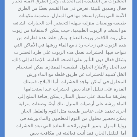
الحشرات من التقليدية إلى الحديثة، وتبرز الطرق الآمنة كخيار
فعال وصديق للبيئة. نعرض في هذا القسم بعضًا من الطرق
الآمنة التي يمكن استخدامها في المنازل، متضمنة مكونات
طبيعية ووصفات منزلية سهلة التحضير. أحد الخيارات الشائعة
هو استخدام الزيوت الطبيعية، حيث يمكن الاستفادة من زيوت
مثل زيت اللافندر وزيت النعناع. يمكن خلط عدة قطرات من
هذه الزيوت في زجاجة رذاذ مع الماء ورشها في الأماكن التي
تتواجد فيها الحشرات. تعمل هذه الزيوت على طرد الحشرات
بشكل فعال دون التأثير على الصحة العامة. بالإضافة إلى ذلك،
تعد الخل والأملاح الحلول الطبيعية الممتازة. يمكن استخدام
الخل كمبيد للحشرات عن طريق خلطه مع الماء ورش
المحلول في أماكن تواجد الحشرات. أما الأملاح، فتمتلك
القدرة على تقليل أعداد بعض الحشرات عند استخدامها
بطريقة مناسبة. على سبيل المثال، يمكن إضافة الملح إلى
الماء ورشه على أرضيات المنزل. ناك أيضًا وصفات منزلية
أخرى تعتمد على عناصر طبيعية مثل الثوم والفلفل الحار.
يمكن تحضير محلول من الثوم المطحون والماء ورشه في
زوايا المنزل. يتميز الثوم برائحته النفاذة التي تبعد الحشرات.
أما الفلفل الحار، فقد أثبت فعاليته في مكافحة بعض