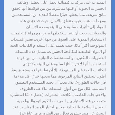
المبيدات على مركبات كيميائية تعمل على تعطيل وظائف
الحشرات الحيوية أو قتلها مباشرة. من بين فوائدها أنها تُحقق
نتائج سريعة، مما يجعلها خيارًا مفضلًا للعديد من المستخدمين.
ومع ذلك، هناك عيوب تتعلق بالأمان، حيث قد تؤدي هذه
المواد إلى تأثيرات سلبية على البيئة وصحة الإنسان
والحيوانات. يجب أن يتم استخدامها بحذر، مع مراعاة تعليمات
الاستخدام المدونة على العبوة. من جهة أخرى، تعتبر المبيدات
البيولوجية أكثر أمانًا، حيث تعتمد على استخدام الكائنات الحية
أو المواد الطبيعية لمكافحة الحشرات. تشمل هذه المبيدات
الفطريات، البكتيريا، والمستخلصات النباتية. من بين فوائد
استخدامها أنها لا تترك آثارًا سلبية على البيئة ولا تؤذي
الكائنات الحية غير المستهدفة. إلا أن تطبيقها قد يستغرق وقتًا
أطول لتحقيق النتائج المرجوة، مما يجعلها خيارًا أقل ملاءمة
في حالات الطوارئ. لذا، يجب أن يحدد المستخدم التطبيق
المناسب لكل نوع من أنواع المبيدات بناءً على الظروف
والاحتياجات الخاصة بمكافحة الحشرات. يُفضل دائمًا استشارة
متخصص عند الاختيار بين المبيدات الكيميائية والبيولوجية
لضمان السلامة والفعالية. معايير اختيار المبيد المناسب عند
البحث عن مبيد حشري فعال، من الضروري مراعاة عدة