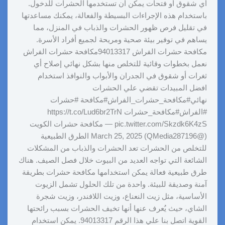
أي شقوق أو فتحات يمكن أن تستخدمها الحشرات للدخول.
باستخدام هذه الإجراءات البسيطة والفعالة، يمكنك مساعدتها
في تقليل فرص ظهور الحشرات والذباب في المنزل، مما
يساهم في توفير بيئة صحية ومريحة لجميع أفراد الأسرة.
مكافحة حشرات الفراش 94013317مكافحة حشرات الفراش
نعمل بخطوات وقائية للتخلص منها بشكل نهائي إصلاح أي
ثغرات أو شقوق في الجدران والأبواب والنوافذ استخدام
افضل المبيدات تقضي علي الحشرات
نهائي#مكافحة_حشرات_الفراش#مكافحة #حشرات
#الفراش#مكافحة_حشرات https://t.co/Lud6br2TrN
pic.twitter.com/Skzdk6K4zS — مكافحة حشرات الكويت
(@QMedia287196) March 25, 2025 الطرق الطبيعية
للتخلص من الحشرات تعد الحشرات والذباب من المشكلات
الشائعة التي تواجه العديد من البيوت خلال فصل الصيف. هناك
طرق طبيعية فعالة يمكن استخدامها مكافحة حشرات بطريقة
آمنة وصديقة للبيئة. واحدة من تلك الحلول تشمل الزيوت
الأساسية، مثل زيت النعناع، وزيت اللافندر، وزيت شجرة
الشاي، حيث يُعرف عنها أنها تخيف الحشرات بسبب رائحتها
القوية اتصل بنا علي هذا الرقم 94013317. يمكن استخدام