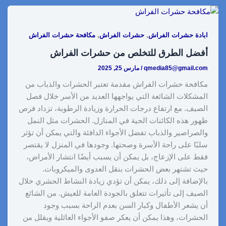
a
p
n
d
n
a
c
r
y
k
d
t
t
e
,
,
ابادة حشرات الفراش
حشرات الفراش
مكافحة حشرات الفراش
e
L
e
i
e
s
b
أفضل الطرق للتخلص من حشرات الفراش
i
d
t
r
A
o
qmedia85@gmail.com
/
مارس 25, 2025
n
I
e
p
o
مكافحة حشرات الفراش مقدمة تعتبر الحشرات والذباب من
k
n
s
p
k
المشكلات الشائعة التي يواجهها العديد من الأسر خلال فصل
t
الصيف. مع ارتفاع درجات الحرارة وزيادة الرطوبة، تزداد فرص
ظهور هذه الكائنات الحية في المنازل. الحشرات مثل النمل
والصراصير والذباب تفضل الأجواء الدافئة والتي يمكن أن تؤثر
سلبًا على راحة الأسرة وصحتها. وجودها في المنزل لا يقتصر
فقط على الإزعاج، بل يمكن أن يسبب أيضًا انتشار الأمراض،
حيث تشتهر بعض الحشرات بنقل العدوى والميكروبات.
بالإضافة إلى ذلك، يمكن أن تؤدي زيادة النشاط الحشري خلال
الصيف إلى تأثيرات تتعلق بالجودة العامة للعيش. من الشائع
أن يشعر الأطفال وكبار السن بعدم الراحة بسبب وجود
الحشرات، وهذا يمكن أن يعكر صفو الأجواء العائلية ويقلل من