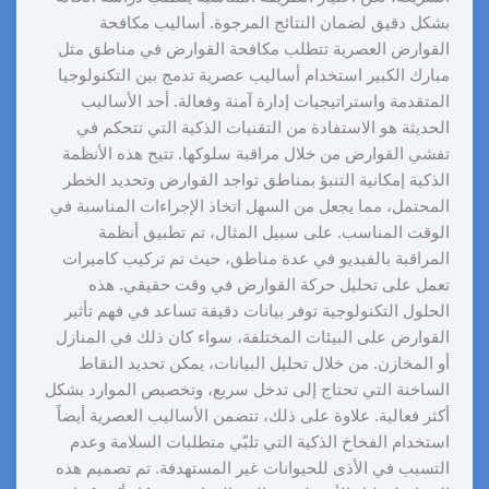
بشكل دقيق لضمان النتائج المرجوة. أساليب مكافحة
القوارض العصرية تتطلب مكافحة القوارض في مناطق مثل
مبارك الكبير استخدام أساليب عصرية تدمج بين التكنولوجيا
المتقدمة واستراتيجيات إدارة آمنة وفعالة. أحد الأساليب
الحديثة هو الاستفادة من التقنيات الذكية التي تتحكم في
تفشي القوارض من خلال مراقبة سلوكها. تتيح هذه الأنظمة
الذكية إمكانية التنبؤ بمناطق تواجد القوارض وتحديد الخطر
المحتمل، مما يجعل من السهل اتخاذ الإجراءات المناسبة في
الوقت المناسب. على سبيل المثال، تم تطبيق أنظمة
المراقبة بالفيديو في عدة مناطق، حيث تم تركيب كاميرات
تعمل على تحليل حركة القوارض في وقت حقيقي. هذه
الحلول التكنولوجية توفر بيانات دقيقة تساعد في فهم تأثير
القوارض على البيئات المختلفة، سواء كان ذلك في المنازل
أو المخازن. من خلال تحليل البيانات، يمكن تحديد النقاط
الساخنة التي تحتاج إلى تدخل سريع، وتخصيص الموارد بشكل
أكثر فعالية. علاوة على ذلك، تتضمن الأساليب العصرية أيضاً
استخدام الفخاخ الذكية التي تلبّي متطلبات السلامة وعدم
التسبب في الأذى للحيوانات غير المستهدفة. تم تصميم هذه