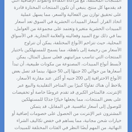
المنتجات المختلفة، مع مراعاة الكفاءة والفوائد الإضافية التي
قد يقدمها كل منتج. ينبغي أن تكون المنتجات المختارة قادرة
على تحقيق توازن بين الفعالية والسعر، مما يسهل عملية
اتخاذ القرار. أسعار المبيدات الحشرية في السوق تعد أسعار
المبيدات الحشرية متغيرة وتعتمد على مجموعة من العوامل،
بما في ذلك نوع المبيد وفعاليته والعلامة التجارية. في الأسواق
المحلية، حيث تتزاحم الأنواع المختلفة، يمكن أن تتراوح
الأسعار من رخيصة إلى باهظة، مما يسمح للمستهلكين باختيار
المنتجات التي تناسب ميزانيتهم. فعلى سبيل المثال، يمكن
لأبسط أنواع المبيدات، المصنوعة من مكونات طبيعية، أن تبدأ
أسعارها من حوالي 20 جنيهًا إلى 50 جنيهًا، بينما قد تصل بعض
الأنواع الاحترافية إلى 200 جنيه أو أكثر. عند مقارنة الأسعار،
يلاحظ أن هناك تفاوتًا كبيرًا بين المتاجر التقليدية والبيع عبر
الإنترنت. فالمتاجر الكبرى قد تقدم عروضًا خاصة أو تخفيضات
على بعض المنتجات، مما يجعلها خيارًا جذابًا للمستهلكين
للوصول إلى أسعار تنافسية. في المقابل، قد يتمكن
المشترون عبر الإنترنت من الحصول على خصومات إضافية أو
خيارات شحن مجانية، مما يساهم في خفض تكاليف الشراء
النهائية. من المهم أيضًا النظر في الفئات المختلفة للمبيدات