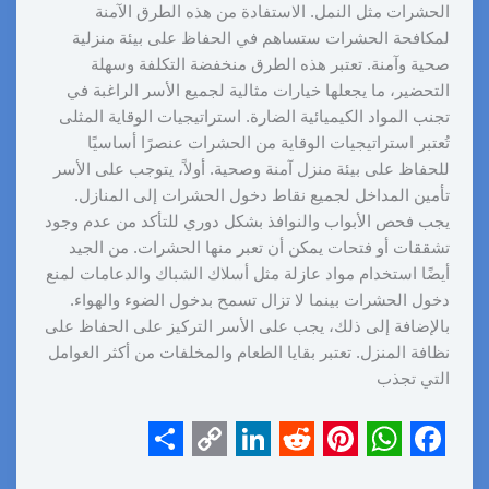
الحشرات مثل النمل. الاستفادة من هذه الطرق الآمنة
لمكافحة الحشرات ستساهم في الحفاظ على بيئة منزلية
صحية وآمنة. تعتبر هذه الطرق منخفضة التكلفة وسهلة
التحضير، ما يجعلها خيارات مثالية لجميع الأسر الراغبة في
تجنب المواد الكيميائية الضارة. استراتيجيات الوقاية المثلى
تُعتبر استراتيجيات الوقاية من الحشرات عنصرًا أساسيًا
للحفاظ على بيئة منزل آمنة وصحية. أولاً، يتوجب على الأسر
تأمين المداخل لجميع نقاط دخول الحشرات إلى المنازل.
يجب فحص الأبواب والنوافذ بشكل دوري للتأكد من عدم وجود
تشققات أو فتحات يمكن أن تعبر منها الحشرات. من الجيد
أيضًا استخدام مواد عازلة مثل أسلاك الشباك والدعامات لمنع
دخول الحشرات بينما لا تزال تسمح بدخول الضوء والهواء.
بالإضافة إلى ذلك، يجب على الأسر التركيز على الحفاظ على
نظافة المنزل. تعتبر بقايا الطعام والمخلفات من أكثر العوامل
التي تجذب
S
C
L
R
P
W
F