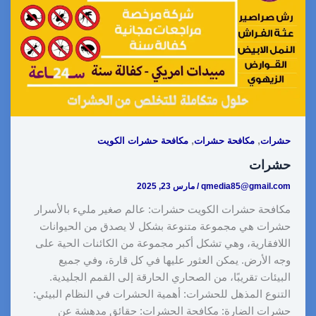
e
L
e
i
e
s
b
i
d
t
r
A
o
n
I
e
p
o
k
n
s
p
k
t
,
,
حشرات
مكافحة حشرات
مكافحة حشرات الكويت
حشرات
qmedia85@gmail.com
/
مارس 23, 2025
مكافحة حشرات الكويت حشرات: عالم صغير مليء بالأسرار
حشرات هي مجموعة متنوعة بشكل لا يصدق من الحيوانات
اللافقارية، وهي تشكل أكبر مجموعة من الكائنات الحية على
وجه الأرض. يمكن العثور عليها في كل قارة، وفي جميع
البيئات تقريبًا، من الصحاري الحارقة إلى القمم الجليدية.
التنوع المذهل للحشرات: أهمية الحشرات في النظام البيئي:
حشرات الضارة: مكافحة الحشرات: حقائق مدهشة عن