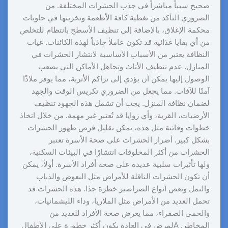
صحيح سبباً مباشراً في جذب الحشرات المختلفة. من
الضروري التأكد من تغطية كافة الأطعمة وتخزينها في حاويات
محكمة الإغلاق، بالإضافة إلى تنظيف الأسطح بانتظام للتخلص
من أي بقايا غذائية قد تكون عاملاً جاذباً لهذه الكائنات. غياب
النظافة يعتبر من الأسباب الأساسية لانتشار الحشرات في
المنازل. عدم تنظيف الأثاث وتجاهل الأماكن التي يصعب
الوصول إليها يمكن أن يؤدي إلى تراكم الأتربة، مما يوفر ملاذًا
آمنًا للآفات. مما يجعل من الضروري تكريس الوقت والجهد
لضمان نظافة المنزل. يجب أن تشمل هذه الجهود تنظيف
الأرضيات، القرية، وأي زوايا قد تُعتبر غير مهمة. من خلال اتخاذ
خطوات وقائية مثل هذه، يمكن تقليل فرص ظهور الحشرات
بشكل كبير. أضرار الحشرات على صحة الأسرة تعتبر
الحشرات من أكثر المخلوقات انتشارًا في البيئات السكنية،
ولها تأثيرات سلبية عديدة على صحة أفراد الأسرة. أولاً، يمكن
أن تكون الحشرات الناقلة للأمراض مثل البعوض والذباب
والنمل وبعض أنواع الصراصير خطرة جدًا. هذه الحشرات قد
تحمل العديد من الأمراض مثل الملاريا، وداء الليشمانيات،
والحمى الصفراء، مما يعرض صحة الأفراد للعديد من
المخاطر. Aلمرض في العادة يكون أكثر خطورة على الأطفال