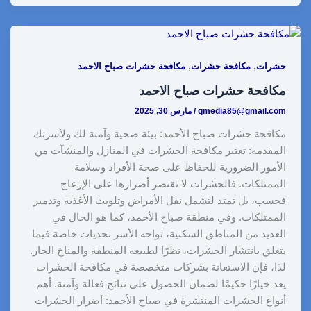
h
o
i
e
i
h
a
a
p
n
d
n
a
c
r
y
k
d
t
t
e
,
,
حشرات
مكافحة حشرات
مكافحة حشرات صباح الاحمد
e
L
e
i
e
s
b
مكافحة حشرات صباح الاحمد
i
d
t
r
A
o
qmedia85@gmail.com
/
مارس 30, 2025
n
I
e
p
o
مكافحة حشرات صباح الأحمد: بيئة صحية وآمنة لك ولأسرتك
k
n
s
p
k
المقدمة: تعتبر مكافحة الحشرات في المنازل والمنشآت من
t
الأمور الضرورية للحفاظ على صحة الأفراد وسلامة
الممتلكات. فالحشرات لا تقتصر أضرارها على الإزعاج
فحسب، بل تمتد لتشمل نقل الأمراض وتلويث الأغذية وتدمير
الممتلكات. وفي منطقة صباح الأحمد، كما هو الحال في
العديد من المناطق السكنية، تواجه الأسر تحديات خاصة فيما
يتعلق بانتشار الحشرات، نظرًا لطبيعة المنطقة والمناخ الحار.
لذا، فإن الاستعانة بشركات متخصصة في مكافحة الحشرات
يعد خيارًا حكيمًا لضمان الحصول على نتائج فعالة وآمنة. أهم
أنواع الحشرات المنتشرة في صباح الأحمد: أضرار الحشرات