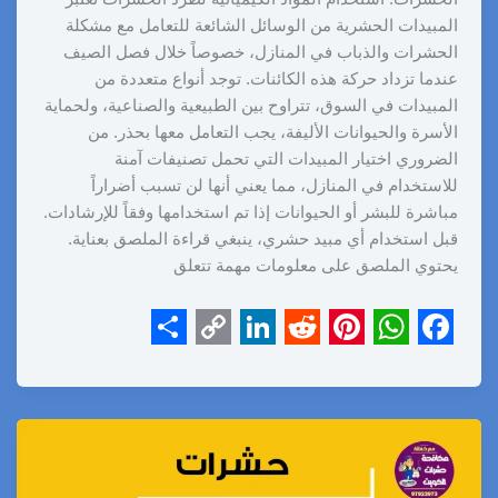
المبيدات الحشرية من الوسائل الشائعة للتعامل مع مشكلة
الحشرات والذباب في المنازل، خصوصاً خلال فصل الصيف
عندما تزداد حركة هذه الكائنات. توجد أنواع متعددة من
المبيدات في السوق، تتراوح بين الطبيعية والصناعية، ولحماية
الأسرة والحيوانات الأليفة، يجب التعامل معها بحذر. من
الضروري اختيار المبيدات التي تحمل تصنيفات آمنة
للاستخدام في المنازل، مما يعني أنها لن تسبب أضراراً
مباشرة للبشر أو الحيوانات إذا تم استخدامها وفقاً للإرشادات.
قبل استخدام أي مبيد حشري، ينبغي قراءة الملصق بعناية.
يحتوي الملصق على معلومات مهمة تتعلق
S
C
L
R
P
W
F
h
o
i
e
i
h
a
a
p
n
d
n
a
c
r
y
k
d
t
t
e