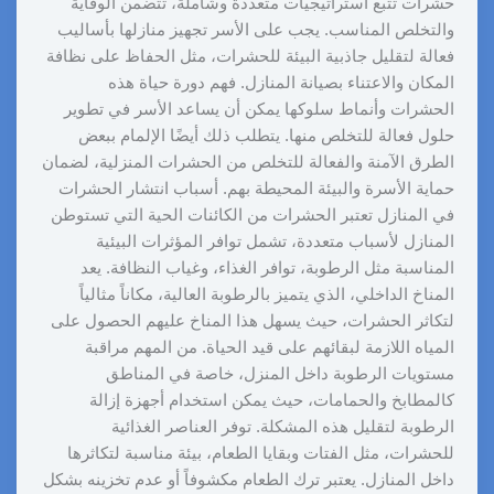
حشرات تتبع استراتيجيات متعددة وشاملة، تتضمن الوقاية
والتخلص المناسب. يجب على الأسر تجهيز منازلها بأساليب
فعالة لتقليل جاذبية البيئة للحشرات، مثل الحفاظ على نظافة
المكان والاعتناء بصيانة المنازل. فهم دورة حياة هذه
الحشرات وأنماط سلوكها يمكن أن يساعد الأسر في تطوير
حلول فعالة للتخلص منها. يتطلب ذلك أيضًا الإلمام ببعض
الطرق الآمنة والفعالة للتخلص من الحشرات المنزلية، لضمان
حماية الأسرة والبيئة المحيطة بهم. أسباب انتشار الحشرات
في المنازل تعتبر الحشرات من الكائنات الحية التي تستوطن
المنازل لأسباب متعددة، تشمل توافر المؤثرات البيئية
المناسبة مثل الرطوبة، توافر الغذاء، وغياب النظافة. يعد
المناخ الداخلي، الذي يتميز بالرطوبة العالية، مكاناً مثالياً
لتكاثر الحشرات، حيث يسهل هذا المناخ عليهم الحصول على
المياه اللازمة لبقائهم على قيد الحياة. من المهم مراقبة
مستويات الرطوبة داخل المنزل، خاصة في المناطق
كالمطابخ والحمامات، حيث يمكن استخدام أجهزة إزالة
الرطوبة لتقليل هذه المشكلة. توفر العناصر الغذائية
للحشرات، مثل الفتات وبقايا الطعام، بيئة مناسبة لتكاثرها
داخل المنازل. يعتبر ترك الطعام مكشوفاً أو عدم تخزينه بشكل