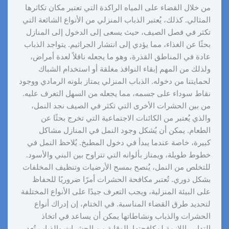
من خلال القضاء على المياه الراكدة التي تعتبر مكان تكاثرها
المثالي. كذلك، يُعتبر الذباب المنزلي من الأنواع الشائعة التي
تكثر في فصل الصيف، حيث يسعى إلى الدخول إلى المنازل
بحثًا عن الغذاء، مما يؤدي إلى انتشار الجراثيم. يتواجد الذباب
عادة في المناطق القذرة، وهو ما يجعله ناقلاً لعدة أمراض،
ولذلك من المهم إبقاء النوافذ مغلقة أو استخدام الشباك
لحمايتنا من دخوله. الذباب المنزلي يمتاز بلونه الرمادي ووجود
نقاط سوداء على جسمه، مما يجعله من السهل التعرف عليه.
من بين الحشرات الأخرى التي تكثر في الصيف نجد النمل،
والذي يُعتبر من الكائنات الاجتماعية التي تخرج بحثًا عن
الطعام. يمكن أن يُشكل وجود النمل في المنازل مشاكل
كبيرة، خاصة عندما يبدأ في دخول المطبخ. يُلاحظ النمل في
خطوط طويلة، ويمتاز بألوانه التي تتراوح بين البني والأسود.
للتخلص من النمل، يُنصح بمسح الأرضيات وتنظيف المخلفات
بشكل دوري. تُعتبر مكافحة الحشرات أمرًا ضروريًا للحفاظ
على البيئة المنزلية، ويجب التعرف جيدًا على الأنواع المختلفة
لتحديد طرق القضاء المناسبة. في الختام، إن إدراك أنواع
الحشرات والذباب ونشاطاتها يمكن أن يساعد في اتخاذ
التدابير اللازمة لمكافحتها. الوقاية من الحشرات والذباب تُعد