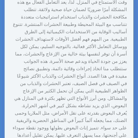
وقت الاستمتاع في المنزل. لذا، يعد التعامل الفعال مع هذه
المشكلة أمرًا ضروريًا لضمان حياة صحية ولائقة. تتطلب
مكافحة الحشرات والذباب استخدام استراتيجيات متعددة
تتناسب مع البيئة المحيطة وطبيعة الحشرات المنتشرة. تتنوع
أساليب الوقاية من الاستخدامات الكيميائية إلى الطرق
الطبيعية. من المهم فهم أفضل الأوقات لاستهداف الحشرات
ووسائل التعامل الأكثر فعالية. بالتوجيه السليم، يمكن لكل
أسرة أن توفر لنفسها بيئة خالية من الإزعاج والحشرات، مما
يعزز من جودة الحياة ويدعم صحة الأسرة. هذه الجوانب
ستتطلب منا اتخاذ إجراءات وقائية دائمة، وتطبيق نصائح
مفيدة في هذا الصدد. أنواع الحشرات والذباب الأكثر شيوعًا
في الصيف في فصل الصيف، تعتبر الحشرات والذباب من
الظواهر الطبيعية التي يمكن أن تحمل الكثير من الإزعاج
والمشاكل. ومن أبرز الأنواع التي تظهر بكثرة في المنازل هي
البعوض، الذي يزيد نشاطه بشكل كبير في أشهر الحرارة.
يُعرف البعوض بقدرته على نقل الأمراض، مثل الملاريا وحمى
الضنك، مما يجعله آلماً كبيراً في المناطق الحضرية والريفية
على حد سواء. تتميز إناث البعوض بطولها ووجود نقطة سوداء
على أجنحتها، مما يسهل التعرف عليها. يمكن تقليل أعدادها