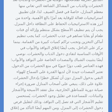
الحشرات والذباب من المشاكل الشائعة التي تعاني منها
معظم المنازل، خاصةً في فصل الصيف. لذا، فإن تطبيق
استراتيجيات فعالة للوقاية يعد أمرًا بالغ الأهمية. واحدة من
أبرز هذه الاستراتيجيات الحفاظ على النظافة داخل المنزل.
يجب أن يتم تنظيف الأسطح بشكل منتظم وإزالة أي فتات
طعام أو بقايا تساهم في جذب الحشرات. كما يجب تنظيم
أماكن التخزين وتجنب تراكم كميات كبيرة من القمامة. بينما
نركز على الداخل، يجب أيضًا إغلاق النوافذ والأبواب في
الأوقات المناسبة لتفادي دخول الذباب والحشرات. نوصي
أيضًا بتثبيت الشباك والمصدات الخاصة على النوافذ والأبواب؛
فهذه العناصر تلعب دورًا حيويًا في منع الحشرات من الدخول.
تعتبر المصدات جيدة لأن لديها القدرة على السماح للهواء
النقي بدخول المنزل دون أن تُشكل خطرًا بإدخال الحشرات.
علاوة على ذلك، ينبغي على أصحاب المنازل ضرورة إجراء
صيانة دورية للمناطق الخارجية، مثل تفقد الأسيجة والأشجار
والنباتات، للمساعدة في تقليل وجود الحشرات. يُستحسن
تقليم الأشجار التي قد تصل إلى النوافذ، وذلك لتقليل فرص
دخول الحشرات إلى المنزل. ومن المهم أيضًا التأكد من إغلاق