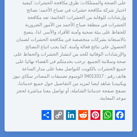
على الصحة والممتلكات: طرق مكافحة الحشرات: كيفية
اختيار شركة مكافحة حشرات في صباح الأحمد: نصائح
وإرشادات للوقاية من الحشرات: الخاتمة: تعد مكافحة
الحشرات في منطقة صباح الأحمد من الأمور الضرورية
للحفاظ على بيئة صحية وآمنة للأفراد والأسر. لذا، ينصح
بالاستعانة بشركات متخصصة في مكافحة الحشرات لضمان
الحصول على نتائج فعالة وآمنة. كما يجب اتباع النصائح
والإرشادات الوقائية للحد من انتشار الحشرات والحفاظ على
صحة وسلامة الجميع. نرحب بخدمتكم في القضاء نهائيا على
جميع الحشرات بالكويت للتواصل معنا على مدار الساعة
هاتف رقم : 94013317 الوسوم تصنيفات المصادر سكاي نيوز
ويكبيديا شاهد ايضا لمزيد من التفاصيل حول جميع خدماتنا،
تصفح صفحة خدماتنا الشاملة، أو تواصل معنا مباشرة لحجز
موعد المعاينة.
S
C
L
R
P
W
F
h
o
i
e
i
h
a