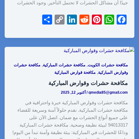
جيدًا أن مشاكل الحشرات لا تحتمل التأخير. وجود الحشرات
S
C
Li
R
Pi
W
F
h
o
n
e
nt
h
a
ar
p
k
d
er
at
c
e
y
e
di
e
s
e
Li
dI
t
st
A
b
,
,
مكافحة حشرات الكويت
مكافحة حشرات المباركية
مكافحة حشرات
n
n
p
o
,
وقوارض المباركية
مكافحة قوارض المباركية
k
p
o
مكافحة حشرات وقوارض المباركية
k
qmedia85@gmail.com
/
أكتوبر 12, 2025
مكافحة حشرات وقوارض المباركية خبرة واحترافية في
مكافحة حشرات المباركية. نقدم حلولاً آمنة وسريعة للقضاء
على جميع أنواع الحشرات مع ضمان. اتصل الآن على
94013317 لبيئة نظيفة وصحية. مكافحة حشرات المباركية
وداعًا للحشرات في المباركية: بيئة نظيفة وآمنة تبدأ من اليوم!