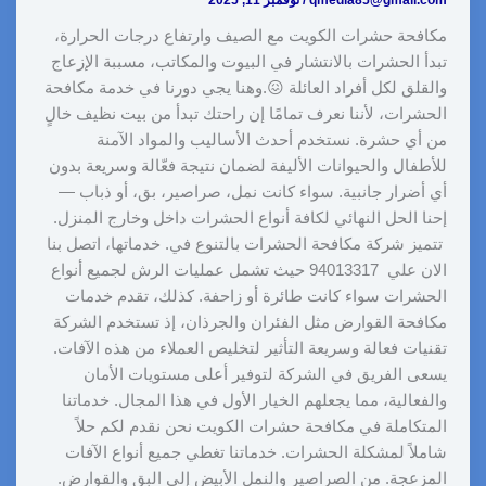
qmedia85@gmail.com
/
نوفمبر 11, 2025
مكافحة حشرات الكويت مع الصيف وارتفاع درجات الحرارة،
تبدأ الحشرات بالانتشار في البيوت والمكاتب، مسببة الإزعاج
والقلق لكل أفراد العائلة 😖.وهنا يجي دورنا في خدمة مكافحة
الحشرات، لأننا نعرف تمامًا إن راحتك تبدأ من بيت نظيف خالٍ
من أي حشرة. نستخدم أحدث الأساليب والمواد الآمنة
للأطفال والحيوانات الأليفة لضمان نتيجة فعّالة وسريعة بدون
أي أضرار جانبية. سواء كانت نمل، صراصير، بق، أو ذباب —
إحنا الحل النهائي لكافة أنواع الحشرات داخل وخارج المنزل.
تتميز شركة مكافحة الحشرات بالتنوع في. خدماتها، اتصل بنا
الان علي 94013317 حيث تشمل عمليات الرش لجميع أنواع
الحشرات سواء كانت طائرة أو زاحفة. كذلك، تقدم خدمات
مكافحة القوارض مثل الفئران والجرذان، إذ تستخدم الشركة
تقنيات فعالة وسريعة التأثير لتخليص العملاء من هذه الآفات.
يسعى الفريق في الشركة لتوفير أعلى مستويات الأمان
والفعالية، مما يجعلهم الخيار الأول في هذا المجال. خدماتنا
المتكاملة في مكافحة حشرات الكويت نحن نقدم لكم حلاً
شاملاً لمشكلة الحشرات. خدماتنا تغطي جميع أنواع الآفات
المزعجة. من الصراصير والنمل الأبيض إلى البق والقوارض.