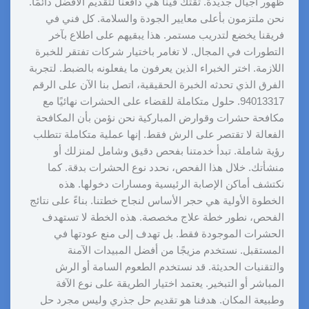
ظهور أجيال جديدة. ثقتك فينا هي دافعنا لتقديم الأفضل دائمًا.
نحن ملتزمون بأعلى معايير الجودة والسلامة. كل فني في
فريقنا يخضع لتدريب مستمر. هذا يبقيهم على اطلاع بآخر
التطورات في المجال. لا تغامر باختيار شركات تفتقر للخبرة
اللازمة. اختر الخبراء الذين يعرفون ما يفعلونه بالضبط. لتجربة
الفرق الذي تحدثه الخبرة الحقيقية، اتصل بنا الآن على الرقم
94013317. حلول متكاملة للقضاء على الحشرات نهائيًا مع
مكافحة حشرات وقوارض المباركية نحن نؤمن بأن المكافحة
الفعالة لا تقتصر على الرش فقط. إنها عملية متكاملة تتطلب
رؤية شاملة. تبدأ خدمتنا بفحص دقيق وشامل لمنزلك أو
منشأتك. خلال هذا الفحص، نحدد نوع الحشرات بدقة. كما
نكتشف أماكن الإصابة الرئيسية ومسارات دخولها. هذه
الخطوة الأولية هي حجر الأساس لنجاح خطتنا. بناءً على نتائج
الفحص، نطور خطة علاج مخصصة. هذه الخطة لا تستهدف
الحشرات الموجودة فقط. بل تهدف إلى منع عودتها في
المستقبل. نستخدم مزيجًا من أفضل المبيدات الآمنة
والتقنيات الحديثة. قد نستخدم الطعوم السامة أو الرش
المباشر أو التبخير. يعتمد اختيار الطريقة على نوع الآفة
وطبيعة المكان. هدفنا هو تقديم حل جذري وليس مجرد حل