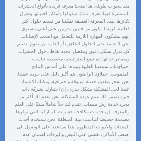
منذ سنوات طويلة. هذا منحنا معرفة فريدة بأنواع الحشرات
المنتشرة فيها. نعرف تمامًا سلوكها وأماكن اختبائها وطرق
تكاثرها. هذه المعرفة العميقة تمكننا من تقديم حلول أكثر
فعالية. فريقنا مكون من فنيين مدربين على أعلى مستوى.
إنهم يمتلكون المهارة اللازمة للتعامل مع أصعب الإصابات.
نحن لا نعتمد على الحلول الجاهزة أو العامة. بل نقوم بتقييم
كل منزل بشكل دقيق ومفصل. نحدد نقاط دخول الحشرات
ومصادر غذائها. ثم نضع استراتيجية مخصصة تناسب
احتياجاتك. سمعتنا الطيبة بنيناها على أساس النتائج
الملموسة. عملاؤنا الراضون هم أكبر دليل على جودة عملنا.
نحن نفخر بتقديم خدمة موثوقة واحترافية. يمكنك الاعتماد
علينا لحل المشكلة بشكل جذري. إن اختيارك لشركة ذات
خبرة يضمن لك عدم عودة المشكلة. نحن نقدم لك أكثر من
مجرد خدمة رش مبيدات. نقدم لك حلاً شاملاً مبنيًا على العلم
والمعرفة. إن خدمات مكافحة حشرات المباركية التي نوفرها
مصممة خصيصًا لتناسب بيئة المنطقة. نحن نستخدم أحدث
المعدات والأدوات المتطورة. هذا يساعدنا على الوصول إلى
أصعب الأماكن. نقضي على البيض واليرقات لضمان عدم