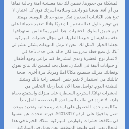
المشكلة من جذورها. نضمن لك بيئة معيشية آمنة وخالية تمامًا
من أي آفة. هدفنا هو راحتك وسلامة أسرتك فوق كل اعتبار. لا
تدع هذه الكائنات الصغيرة تعكر صفو حياتك اليومية. مهمتنا
هي توفير حلول فعالة تضمن لك نومًا هانئًا. تعتمد خدماتنا على
فهم عميق لسلوك الحشرات. هذا الفهم يمكننا من استهدافها
بدقة متناهية. إن خبرتنا الطويلة في مجال حشرات المباركية
تجعلنا الخيار الأمثل لك. نحن لا نرش المبيدات بشكل عشوائي
أبدًا. بل نضع خطة مدروسة لكل حالة على حدة. نأخذ في
الاعتبار نوع الحشرة ومدى انتشارها. كما نراعي وجود أطفال
أو حيوانات أليفة في المكان. نعمل بجد لنضمن لك نتائج تفوق
توقعاتك. منزلك سيصبح مكانًا آمنًا ومريحًا مرة أخرى. صحة
عائلتك هي استثمار لا يقدر بثمن. استعد راحة بالك وبيئتك
النظيفة اليوم. تواصل معنا الآن لتبدأ رحلة التخلص من
الحشرات نهائيًا. استرجع السيطرة على منزلك واستمتع بحياة
هادئة. لا تتردد في طلب المساعدة المتخصصة. الحل يبدأ
بمكالمة واحدة. للحصول على استشارة مجانية وتحديد موعد،
اتصل بنا فورًا على الرقم 94013317. خبرتنا تتحدث عن نفسها
في مكافحة حشرات وقوارض المباركية امتلاك الخبرة في هذا
المجال يعني فهم طبيعة المنطقة. نحن نعمل في المباركية