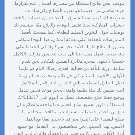
مؤقت. نحن نعالج المشكلة من مصدرها لضمان عدم تكرارها.
جزء أساسي من خدمتنا هو تقديم النصائح والإرشادات.
سنوضح لك كيفية سد الشقوق والفتحات. إن خدمات مكافحة
حشرات المباركية لدينا تشمل الوقاية والعلاج معًا. سنقدم لك
توصيات حول التخزين السليم للطعام. كما ننصحك بأفضل
الممارسات للحفاظ على نظافة المكان. هذا النهج المتكامل
يضمن لك نتائج طويلة الأمد. نحن شركاؤك في الحفاظ على
بيئة صحية. نعمل معك جنبًا إلى جنب لتحصين منزلك بالكامل.
خدمتنا لا تنتهي بمجرد مغادرة الفنيين للمكان. نحن نقدم
متابعة دورية للتأكد من فعالية العلاج. رضاك التام هو غايتنا
الأولى والأخيرة. استثمر في حل دائم يمنحك راحة البال. لا
تقبل بالحلول السطحية التي لا تدوم. اختر الحل المتكامل
الذي يضمن لك بيئة نظيفة وآمنة. لحجز موعد فحص شامل
ووضع خطة علاج مخصصة، اتصل بنا اليوم على 94013317.
استهداف دقيق لجميع أنواع الحشرات الزاحفة والطائرة كل
نوع من الحشرات يتطلب استراتيجية مكافحة مختلفة. ما
يصلح للقضاء على الصراصير قد لا يجدي نفعًا مع النمل
الأبيض. لهذا السبب، نحن متخصصون في التعامل مع جميع
أنواع الآفات. سواء كانت حشرات زاحفة أو طائرة، لدينا الحل