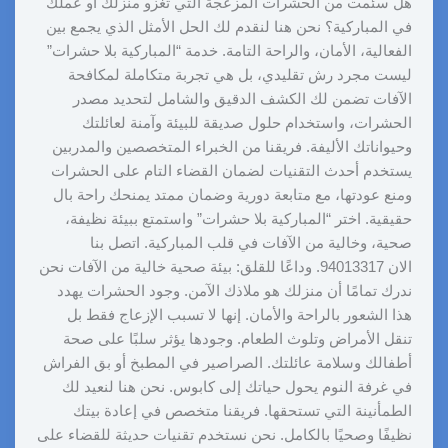
هل سئمت من الحشرات المزعجة التي تغزو منزلك أو عملك
في المباركية؟ نحن هنا لنقدم لك الحل الأمثل الذي يجمع بين
الفعالية، الأمان، والراحة التامة. خدمة “المباركية بلا حشرات”
ليست مجرد رش تقليدي، بل هي تجربة متكاملة لمكافحة
الآفات تضمن لك الكشف الدقيق والشامل لتحديد مصدر
الحشرات، واستخدام حلول صديقة للبيئة وآمنة لعائلتك
وحيواناتك الأليفة. فريقنا من الخبراء المتخصصين والمدربين
يستخدم أحدث التقنيات لضمان القضاء التام على الحشرات
ومنع عودتها، مع متابعة دورية وضمان ممتد يمنحك راحة بال
حقيقية. اختر “المباركية بلا حشرات” واستمتع ببيئة نظيفة،
صحية، وخالية من الآفات في قلب المباركية. اتصل بنا
الان 94013317. وداعًا للقلق: بيئة صحية خالية من الآفات نحن
ندرك تمامًا أن منزلك هو ملاذك الآمن. وجود الحشرات يهدد
هذا الشعور بالراحة والأمان. إنها لا تسبب الإزعاج فقط بل
تنقل الأمراض وتلوث الطعام. وجودها يؤثر سلبًا على صحة
أطفالك وسلامة عائلتك. الصراصير في المطبخ أو بق الفراش
في غرفة النوم يحول حياتك إلى كابوس. نحن هنا لنعيد لك
الطمأنينة التي تستحقها. فريقنا متخصص في إعادة بيتك
نظيفًا وصحيًا بالكامل. نحن نستخدم تقنيات حديثة للقضاء على