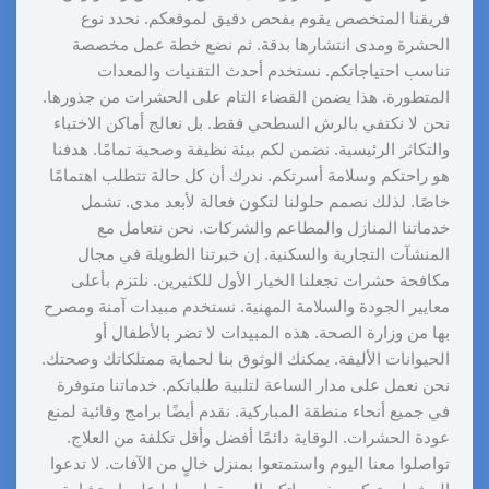
فريقنا المتخصص يقوم بفحص دقيق لموقعكم. نحدد نوع
الحشرة ومدى انتشارها بدقة. ثم نضع خطة عمل مخصصة
تناسب احتياجاتكم. نستخدم أحدث التقنيات والمعدات
المتطورة. هذا يضمن القضاء التام على الحشرات من جذورها.
نحن لا نكتفي بالرش السطحي فقط. بل نعالج أماكن الاختباء
والتكاثر الرئيسية. نضمن لكم بيئة نظيفة وصحية تمامًا. هدفنا
هو راحتكم وسلامة أسرتكم. ندرك أن كل حالة تتطلب اهتمامًا
خاصًا. لذلك نصمم حلولنا لتكون فعالة لأبعد مدى. تشمل
خدماتنا المنازل والمطاعم والشركات. نحن نتعامل مع
المنشآت التجارية والسكنية. إن خبرتنا الطويلة في مجال
مكافحة حشرات تجعلنا الخيار الأول للكثيرين. نلتزم بأعلى
معايير الجودة والسلامة المهنية. نستخدم مبيدات آمنة ومصرح
بها من وزارة الصحة. هذه المبيدات لا تضر بالأطفال أو
الحيوانات الأليفة. يمكنك الوثوق بنا لحماية ممتلكاتك وصحتك.
نحن نعمل على مدار الساعة لتلبية طلباتكم. خدماتنا متوفرة
في جميع أنحاء منطقة المباركية. نقدم أيضًا برامج وقائية لمنع
عودة الحشرات. الوقاية دائمًا أفضل وأقل تكلفة من العلاج.
تواصلوا معنا اليوم واستمتعوا بمنزل خالٍ من الآفات. لا تدعوا