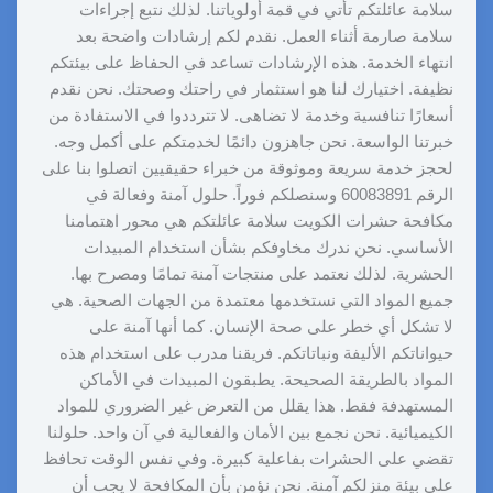
سلامة عائلتكم تأتي في قمة أولوياتنا. لذلك نتبع إجراءات
سلامة صارمة أثناء العمل. نقدم لكم إرشادات واضحة بعد
انتهاء الخدمة. هذه الإرشادات تساعد في الحفاظ على بيئتكم
نظيفة. اختيارك لنا هو استثمار في راحتك وصحتك. نحن نقدم
أسعارًا تنافسية وخدمة لا تضاهى. لا تترددوا في الاستفادة من
خبرتنا الواسعة. نحن جاهزون دائمًا لخدمتكم على أكمل وجه.
لحجز خدمة سريعة وموثوقة من خبراء حقيقيين اتصلوا بنا على
الرقم 60083891 وسنصلكم فوراً. حلول آمنة وفعالة في
مكافحة حشرات الكويت سلامة عائلتكم هي محور اهتمامنا
الأساسي. نحن ندرك مخاوفكم بشأن استخدام المبيدات
الحشرية. لذلك نعتمد على منتجات آمنة تمامًا ومصرح بها.
جميع المواد التي نستخدمها معتمدة من الجهات الصحية. هي
لا تشكل أي خطر على صحة الإنسان. كما أنها آمنة على
حيواناتكم الأليفة ونباتاتكم. فريقنا مدرب على استخدام هذه
المواد بالطريقة الصحيحة. يطبقون المبيدات في الأماكن
المستهدفة فقط. هذا يقلل من التعرض غير الضروري للمواد
الكيميائية. نحن نجمع بين الأمان والفعالية في آن واحد. حلولنا
تقضي على الحشرات بفاعلية كبيرة. وفي نفس الوقت تحافظ
على بيئة منزلكم آمنة. نحن نؤمن بأن المكافحة لا يجب أن