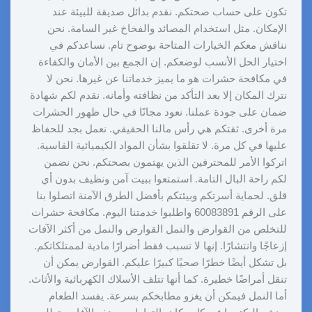
تكون على حساب صحتكم. نقدم بدائل صديقة للبيئة عند
الإمكان. مثل استخدام المصائد والفخاخ غير السامة. نحن
نناقش معكم الخيارات المتاحة بوضوح تام. نساعدكم في
اختيار الحل الأنسب لوضعكم. إن الجمع بين الأمان والكفاءة
في مكافحة حشرات هو ما يميز خدماتنا عن غيرها. نحن لا
نترك المكان إلا بعد التأكد من نظافته وأمانه. نقدم لكم شهادة
ضمان على جودة عملنا. نعود مجانًا في حال ظهور الحشرات
مرة أخرى. ثقتكم هي رأس مالنا الحقيقي. نعمل بجد للحفاظ
عليها في كل مرة. لا تقلقوا بشأن المواد الكيميائية القاسية.
اتركوا الأمر للمحترفين الذين يهتمون بصحتكم. نحن نضمن
لكم راحة البال التامة. استمتعوا ببيت آمن ونظيف بدون أي
قلق. لحماية أسرتكم وبيئتكم بأفضل الطرق الآمنة اتصلوا بنا
على الرقم 60083891 واطلبوا خدمتنا اليوم. مكافحة حشرات
للتخلص من القوارض والنمل القوارض والنمل من أكثر الآفات
إزعاجًا وانتشارًا. إنها لا تسبب فقط أضرارًا مادية لممتلكاتكم.
بل تشكل أيضًا خطرًا صحيًا كبيرًا عليكم. القوارض يمكن أن
تنقل أمراضًا خطيرة. كما أنها تتلف الأسلاك الكهربائية والأثاث.
أما النمل فيمكن أن يغزو مطابخكم بسرعة. يفسد الطعام