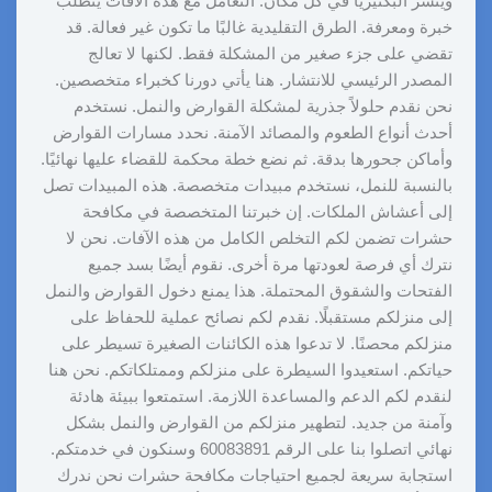
وينشر البكتيريا في كل مكان. التعامل مع هذه الآفات يتطلب
خبرة ومعرفة. الطرق التقليدية غالبًا ما تكون غير فعالة. قد
تقضي على جزء صغير من المشكلة فقط. لكنها لا تعالج
المصدر الرئيسي للانتشار. هنا يأتي دورنا كخبراء متخصصين.
نحن نقدم حلولاً جذرية لمشكلة القوارض والنمل. نستخدم
أحدث أنواع الطعوم والمصائد الآمنة. نحدد مسارات القوارض
وأماكن جحورها بدقة. ثم نضع خطة محكمة للقضاء عليها نهائيًا.
بالنسبة للنمل، نستخدم مبيدات متخصصة. هذه المبيدات تصل
إلى أعشاش الملكات. إن خبرتنا المتخصصة في مكافحة
حشرات تضمن لكم التخلص الكامل من هذه الآفات. نحن لا
نترك أي فرصة لعودتها مرة أخرى. نقوم أيضًا بسد جميع
الفتحات والشقوق المحتملة. هذا يمنع دخول القوارض والنمل
إلى منزلكم مستقبلًا. نقدم لكم نصائح عملية للحفاظ على
منزلكم محصنًا. لا تدعوا هذه الكائنات الصغيرة تسيطر على
حياتكم. استعيدوا السيطرة على منزلكم وممتلكاتكم. نحن هنا
لنقدم لكم الدعم والمساعدة اللازمة. استمتعوا ببيئة هادئة
وآمنة من جديد. لتطهير منزلكم من القوارض والنمل بشكل
نهائي اتصلوا بنا على الرقم 60083891 وسنكون في خدمتكم.
استجابة سريعة لجميع احتياجات مكافحة حشرات نحن ندرك