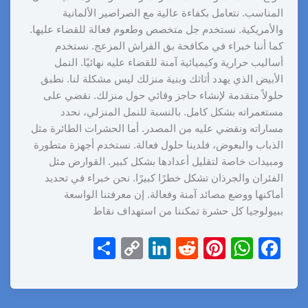
المناسب. نتعامل بكفاءة عالية مع الصراصير الألمانية
والأمريكية. نستخدم جل متخصص وطعوم فعالة للقضاء عليها.
كما أننا خبراء في مكافحة بق الفراش المزعج. نستخدم
أساليب حرارية وكيميائية آمنة للقضاء عليه نهائيًا. النمل
الأبيض الذي يهدد أثاثك وبنية منزلك ليس مشكلة لنا. نطبق
حلولاً متقدمة لإنشاء حاجز وقائي حول منزلك. نقضي على
مستعمراته بشكل كامل. بالنسبة للنمل المنزلي، نحدد
مساراته ونقضي عليه من المصدر. أما الحشرات الطائرة مثل
الذباب والبعوض، فلدينا حلول فعالة. نستخدم أجهزة متطورة
ومبيدات خاصة لتقليل أعدادها بشكل كبير. القوارض مثل
الفئران والجرذان تشكل خطرًا كبيرًا. نحن خبراء في تحديد
أماكنها ووضع مصائد آمنة وفعالة. إن معرفتنا الواسعة
ببيولوجيا كل حشرة تمكننا من استهداف نقاط
S
C
Li
R
Pi
W
F
h
o
n
e
nt
h
a
ar
p
k
d
er
at
c