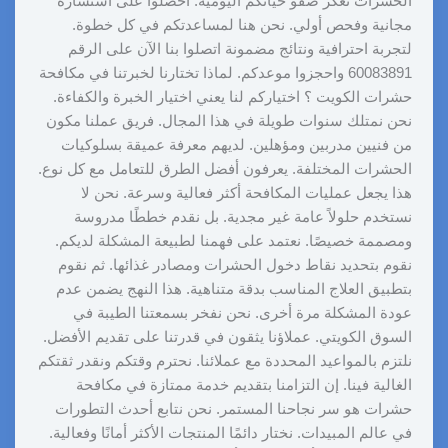
الحشرات تعكر صفو حياتكم اليومية. احصلوا على استشارة
مجانية وفحص أولي. نحن هنا لمساعدتكم في كل خطوة.
لتجربة احترافية ونتائج مضمونة اتصلوا بنا الآن على الرقم
60083891 واحجزوا موعدكم. لماذا تختارنا لخبرتنا في مكافحة
حشرات الكويت ؟ اختياركم لنا يعني اختيار الخبرة والكفاءة.
نحن نمتلك سنوات طويلة في هذا المجال. فريق عملنا مكون
من فنيين مدربين ومؤهلين. لديهم معرفة عميقة بسلوكيات
الحشرات المختلفة. يعرفون أفضل الطرق للتعامل مع كل نوع.
هذا يجعل عمليات المكافحة أكثر فعالية وسرعة. نحن لا
نستخدم حلولاً عامة غير مجدية. بل نقدم خططًا مدروسة
ومصممة خصيصًا. نعتمد على فهمنا لطبيعة المشكلة لديكم.
نقوم بتحديد نقاط دخول الحشرات ومصادر غذائها. ثم نقوم
بتطبيق العلاج المناسب بدقة متناهية. هذا النهج يضمن عدم
عودة المشكلة مرة أخرى. نحن نفخر بسمعتنا الطيبة في
السوق الكويتي. عملاؤنا يثقون في قدرتنا على تقديم الأفضل.
نلتزم بالمواعيد المحددة مع عملائنا. نحترم وقتكم ونقدر ثقتكم
الغالية فينا. إن التزامنا بتقديم خدمة ممتازة في مكافحة
حشرات هو سر نجاحنا المستمر. نحن نتابع أحدث التطورات
في عالم المبيدات. نختار دائمًا المنتجات الأكثر أمانًا وفعالية.