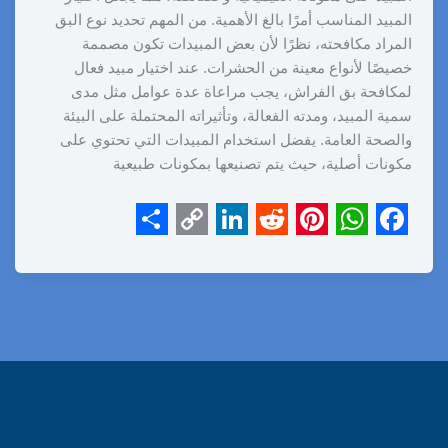
المبيد المناسب أمرًا بالغ الأهمية. من المهم تحديد نوع البق
المراد مكافحته، نظرًا لأن بعض المبيدات تكون مصممة
خصيصًا لأنواع معينة من الحشرات. عند اختيار مبيد فعال
لمكافحة بق الفراش، يجب مراعاة عدة عوامل مثل مدى
سمية المبيد، ومدته الفعالة، وتأثيراته المحتملة على البيئة
والصحة العامة. يفضل استخدام المبيدات التي تحتوي على
مكونات أصلية، حيث يتم تصنيعها بمكونات طبيعية
S
C
L
R
P
W
F
h
o
i
e
i
h
a
a
p
n
d
n
a
c
r
y
k
d
t
t
e
e
L
e
i
e
s
b
i
d
t
r
A
o
n
I
e
p
o