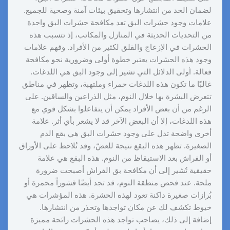
لضمان الحد من انتشارها وتحقيق بيئات آمنة وصحية للجميع.
علامات وجود حشرات البق تعد مكافحة حشرات البق واحدة
من التحديات الحديثة في المنازل والمكاتب، إذ تتسبب هذه
الحشرات في الإزعاج والقلق لكثير من الأفراد. وفهم علامات
وجود هذه الحشرات يعتبر خطوة أولى وضرورية نحو مكافحة
فعالة. أولى الدلائل التي تشير إلى وجود البق هي اللدغات.
غالبًا ما تكون هذه اللدغات حمراء وملتهبة، وتظهر في مناطق
تتعرض البشرة بها خلال النوم، مثل الذراعين والساقين. على
الرغم من أن بعض الأفراد يمكن أن يتفاعلوا بشكل قوي مع
هذه اللدغات، إلا أن البعض الآخر قد لا يشعر بأي أثر. علامة
أخرى واضحة تدل على وجود حشرات البق هي بقع الدم
الصغيرة. تظهر هذه البقع نتيجة للعضّ، وقد تُلاحظ على الأوراق
أو الفراش بعد الاستيقاظ من النوم. هذه البقع هي علامة
حقيقية تُشير إلى أن مكافحة بق الفراش أصبحت ضرورة
ملحة. عند فحص منطقة النوم، قد تجد أيضًا قشوراً محمرة أو
بُرازات صغيرة داكنة تعود لهذه الحشرة. هذه المؤشرات هي
خيوط تكشف لك عن مكان تواجدها وتحذر من انتشارها.
إضافة إلى ذلك، يصاحب تواجد هذه الحشرات رائحة مميزة