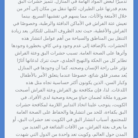
تدميرًا لبعض المواد الهامة في المنازل. تتميز حشرات البق
بعدم قدرتها على الطيران، لكنها تنقل من مكان إلى آخر من
خلال الأمتعة والأثاث، مما يسهم في تفشيها السريع. بينما
تعيش عثة الفراش في الأماكن الدافئة والرطبة، وخصوصًا في
الفراش والأغطية، حيث تجد الظروف المثلى للتكاثر. يعد زيادة
التنقل بين المناطق والسياحة من أهم عوامل انتشار هذه
الحشرات، بالإضافة إلى عدم وجود وعي كافٍ بخطورة وجودها
وأثرها على الصحة العامة. تسبب حشرات البق وعثة الفراش
تطاير كل من الحكة والتهيج الجلدي، حيث تترك لدغاتها آثارًا
تؤثر على راحة الإنسان وصحته. كما أن وجودها في المنازل
يُعد مصدر قلق شائع، خصوصًا عندما يتعلق الأمر بالأطفال
وكبار السن، الذين يكونون أكثر حساسية تجاه مثل هذه
اللدغات. لذا، فإن مكافحة بق الفراش وعثة الفراش أصبحت
ضرورة ملحّة لضمان حياةٍ مريحة وصحية لدى الأفراد. في
الكويت، يتوجب علينا اتخاذ التدابير اللازمة لمكافحة حشرات
البق بكفاءة، للحد من انتشارها والحفاظ على الصحة العامة
للمجتمع. أسباب انتشار البق في الكويت تعد حشرات البق، أو
ما يعرف بعثة الفراش، من الآفات الشائعة في العديد من
المدن حول العالم، وكويت تعد واحدة من الدول التي شهدت