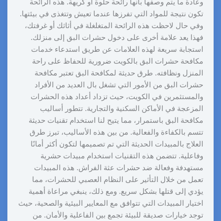
وعادة ما يتم وصفها بأنها رائحة حلوة أو كريهة. هذه الرائحة
تكون نتيجة للمواد التي تفرزها عندما تعيش وتتغذى في بيئتها.
وفي حال لاحظت هذه الرائحة المتغلغلة في أثاثك أو غرفتك،
فهذا يعد علامة أخرى على دخول حشرات البق إلى منزلك.
استجابة سريعة لهذه العلامات عن طريق استدعاء خدمات
مكافحة حشرات البق بالكويت ضرورية للحفاظ على راحة
المنزل ونظافته. طرق حديثة لمكافحة البق تعتبر مكافحة
حشرات البق من الأمور التي تشغل بال العديد من الأفراد
والمستثمرين في الكويت، حيث تزداد أعداد هذه الحشرات
المزعجة في الأماكن السكنية والتجارية. تتطور أساليب
مكافحة البق باستمرار، مما يتيح لنا استخدام تقنيات حديثة
تتسم بالكفاءة والفعالية. من بين هذه الأساليب، تبرز طرق
العلاج بالمبيدات الحديثة التي تم تصميمها لتكون أكثر أمانًا
وفاعلية. تتضمن هذه التقنيات استخدام مبيدات حشرية
مستهدفة وفعالة ضد حشرات عثة الفراش. هذه المبيدات
تعمل من خلال التأثير على النظام العصبي للحشرات، مما
يؤدي إلى قتلها بشكل سريع. ومع ذلك، ينبغي مراعاة أهمية
اختيار المبيدات التي تتوافق مع المعايير البيئية والصحية، حيث
توجد خيارات صديقة للبيئة تجمع بين الفاعلية والأمان. من