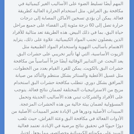
المهم أيضًا تسليط الضوء على الأساليب الغير كيميائية في
مكافحة بق الفراش، مثل استخدام الحرارة العالية كطريقة
فعالة. يمكن أن يؤدي تسخين الأماكن المصابة إلى درجات
حرارة تصل إلى 60 درجة مئوية إلى القضاء على جميع مراحل
حياة البق، بما في ذلك البيض. هذه الطريقة تعد مثالية للأفراد
الذين يفضلون تجنب المواد الكيميائية. علاوة على ذلك، يتزايد
الاهتمام بأساليب التهوية واستخدام المواد الطبيعية مثل
الزيوت الأساسية، التي لها تأثير تخريبي على حشرات البق.
يعد البحث عن التدابير الوقائية أيضًا جزءاً أساسياً من مكافحة
حشرات البق بالكويت. يمكن للفرد القيام بعدد من الخطوات،
مثل غسيل الأغطية والستائر بشكل منتظم والتأكد من صيانة
المرافق بشكل دوري. تتطلب مكافحة حشرات البق استخدام
مزيج من الاستراتيجيات المختلفة لضمان نتائج فعالة. يتوجب
على الأفراد والشركات تبني هذه الأساليب الحديثة وتحمل
المسؤولية لضمان بيئة خالية من هذه الحشرات المزعجة.
المبيدات الأصلية ودورها في الإبادة تعتبر المبيدات الأصلية من
الأدوات الفعالة في مكافحة البق وعثة الفراش، حيث تلعب
دورًا حيويًا في تحقيق نتائج مرضية في الإبادة. تعتمد فعالية
المبيد على مكوناته الكيميائية وخصائصه، مما يجعل اختيار