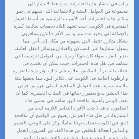
زيادة في انتشار هذه الحشرات. يعود هذا الانتشار إلى
مجموعة من العوامل البيئية والاجتماعية التي تسهم في نمو
وتكاثر هذه الحشرات. أحد الأسباب الرئيسية هو أنماط العيش
المتغيرة في الكويت، حيث تشهد البلاد تجمعات سكانية كبيرة
بالإضافة إلى وجود عدد متزايد من الأفراد الذين يسافرون
بشكل متكرر. تنتقل البق بسهولة من مكان إلى آخر، مما
يسهل انتشارها عبر المساكن والفنادق ووسائل النقل العامة.
يعتبر النقل، سواء كان جويًا أو بريًا، من العوامل الرئيسة التي
تساهم في نقل هذه الحشرات، حيث يمكن أن تختبئ في
حقائب السفر أو الملابس. علاوة على ذلك، تؤثر درجة الحرارة
والرطوبة العالية في الكويت على تكاثر البق، مما يجعلها بيئة
ملائمة لنموها. هذه العوامل المناخية المثلى تعزز من فرص
بقاء الحشرات واستمرار حياتها في البيئات الحضرية. كما أن
نقص الوعي بأهمية مكافحة البق ساهم في تفشي هذه
الظاهرة، إذ قد لا يتخذ الأفراد التدابير اللازمة للحد من
انتشارها. في ظل هذه العوامل، يصبح من الواضح أن مكافحة
البق في الكويت تتطلب نهجًا شاملًا يركز على الوعي، التعليم،
والتدابير الفعالة للتخلص من هذه الآفة. من الضروري العمل
على تثقيف المجتمع حول خطوات مكافحة حشرات البق،