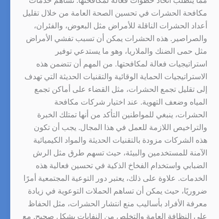
مما يتطلب اتخاذ خطوات فعالة لمكافحتها. تساهم خدمات
مكافحة الحشرات في تحسين الصحة العامة من خلال تقليل
أعداد الحشرات الناقلة للأمراض مثل البعوض، والفئران،
والصراصير. هذه الحشرات يمكن أن تسبب تفشي الأمراض
مثل حمى الضنك والملاريا، وهو ما يستدعي توفير
استراتيجيات فعالة لمكافحتها. من المهم أن تتضمن هذه
الاستراتيجيات الحماية الوقائية والتقنيات الحديثة التي تهدف
إلى تقليل تجمع الحشرات، مثل القضاء على أماكن تجمع
المياه وضعف التهوية. عند اختيار شركات مكافحة
الحشرات، ينبغي للمواطنين التأكد من أنها تمتلك الخبرة
والتراخيص اللازمة للعمل في هذا المجال. يجب أن تكون
هذه الشركات مزودة بالتقنيات الحديثة والمواد الكيميائية
الآمنة للمستخدمين والبيئة، حيث تسهم طرق مثل الرش
الضبابي واستخدام الفخاخ الذكية في تحسين فعالية هذه
الخدمات. علاوة على ذلك، يعتبر دور التوعية المجتمعية أمرًا
ضروريًا، حيث يمكن أن تساهم الحملات التوعوية في زيادة
معرفة الأفراد بأساليب منع انتشار الحشرات، مثل الحفاظ
على النظافة العامة والتخلص من النفايات بشكل صحيح. مع