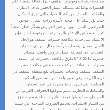
مكافحة حشرات وقوارض المنقف حلول فعّالة للقضاء على
الحشرات نهائياً تُعد مشكلة انتشار الحشرات في المنازل
والمكاتب بالمنقف من أكثر التحديات التي تؤرق السكان،
حيث تؤثر سلباً على صحة الأسرة وراحة المنزل. فوجود
الصراصير، النمل، البق، أو حتى القوارض يشكّل خطراً صحياً
كبيراً، فضلاً عن الإزعاج والروائح غير المرغوبة. لذلك، فإن
الاعتماد على خدمة مكافحة حشرات المنقف هو الحل
الأمثل لضمان بيئة نظيفة وآمنة وخالية من أي حشرات.
اتصل بنا الان لمعرفة افضل عروض وافضل مبيدات
حشريه 94013317 طرق مكافحة الحشرات في المنقف
مميزات الاستعانة بشركة متخصصة في مكافحة حشرات
المنقف المنقف وتحديات الحشرات تقع منطقة المنقف في
دولة الكويت، وهي تُعتبر واحدة من المناطق السكنية
المتنامية التي تشهد زيادة مطردة في عدد السكان
والنشاطات التجارية. تتميز بموقعها الجغرافي القريب من
السواحل، مما يجعلها عرضة لتأثيرات مناخية معينة تعزز
من انتشار الحشرات. تساهم الظروف المناخية التي تتسم
بارتفاع درجات الحرارة والرطوبة في تكوين بيئات مناسبة