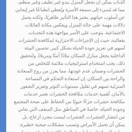
الذباب يمكن أن يجعل المنزل يبدو غير نظيف وغير منظم،
مما قد يُسيء إلى سمعة الأسرة ويُعطي انطباعًا غير إيجابي
عن أسلوب حياتهم. يعتبر هذا التأثير ظاهريًا، ولكنه يحمل
دلالات مهمة على حالة المنزل ويعكس مكانة العائلات
الاجتماعية. يتوجب على الأسر مواجهة هذه التحديات
بفعالية، حيث إن الإجراءات الاحترازية لمكافحة الحشرات
تُسهم في تعزيز جودة الحياة بشكل كبير. تحسين البيئة
الداخلية يجعل منازل السكان ملاذًا آمنًا ومريحًا. ولتحقيق
ذلك، يجب استخدام استراتيجيات ملائمة للتخلص من
الحشرات وضمان عدم عودتها، مما يعزز من روح السعادة
والراحة بين السكان. إن استعادة التحكم في المساحة
المنزلية تسهم في تقليل مستويات التوتر وتعزيز الشعور
بالأمان. أهمية خدمات مكافحة الحشرات تعتبر خدمات
مكافحة حشرات جزءًا حيويًا من الحفاظ على صحة المجتمع
وجودة الحياة، خاصةً في المناطق مثل المنقف التي تعاني
من انتشار الحشرات. الحشرات ليست مجرد ازعاج، بل
يمكن أن تحمل الأمراض وتسبب مشكلات صحية خطيرة،