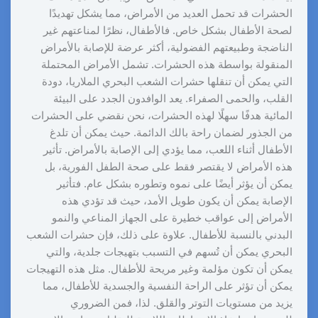
الحشرات قد تحمل العديد من الأمراض، مما يشكل تهديدًا
لصحة الأطفال بشكل خاص. فالأطفال، نظرًا لمناعتهم غير
الناضجة وطبيعتهم الفضولية، أكثر عرضة للإصابة بالأمراض
المنقولة بواسطة هذه الحشرات. تشمل الأمراض المحتملة
التي يمكن أن تنقلها حشرات الشعب البحري الملاريا، دودة
القلب، والحمى الصفراء. يعد الوافدون الجدد على البيئة
المائية هدفًا سهلًا لهذه الحشرات، نحن نقضي على الحشرات
من الجذور لضمان راحة بالك الدائمة. حيث يمكن أن تلدغ
الأطفال أثناء اللعب، مما يؤدي إلى الإصابة بالأمراض. تأثير
هذه الأمراض لا يقتصر فقط على صحة الطفل الفورية، بل
يمكن أن يؤثر أيضًا على نموه وتطوره بشكل عام. فتأثير
الإصابة يمكن أن يكون طويل الأمد، حيث قد تؤدي هذه
الأمراض إلى عواقب خطيرة على الجهاز المناعي والنمو
البدني بالنسبة للأطفال. علاوة على ذلك، فإن حشرات الشعب
البحري يمكن أن تُسهم في التسبب بتهيجات جلدية، والتي
يمكن أن تكون مؤلمة وغير مريحة للأطفال. مثل هذه التهيجات
يمكن أن تؤثر على الراحة النفسية والجسدية للأطفال، مما
يزيد من مستويات التوتر والقلق. لذا، فمن الضروري