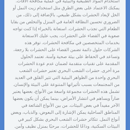
استخدام المواد الطبيعية والبيئية في عملية مكافحة الآفات.
يمكنك الاعتماد على بعض الطرق مثل استخدام زيت النمل أو
الخل لإبعاد الحشرات بشكل طبيعي. بالإضافة إلى ذلك، من
الضروري تحسين النظافة العامة في المنزل والتخلص من بقايا
الطعام التي تجذب الحشرات. استعانة بالخبراء إذا كنت تواجه
صعوبة في القضاء على الحشرات، يجب عليك الاستعانة
بخدمات المتخصصين في مكافحة الحشرات. توفر هذه
الشركات حلول دائمة تضمن القضاء على الحشرات بلا رجعة،
وتساعد في الحفاظ على بيئة صحية وآمنة. تعتمد الحلول
المقدمة على تقنيات متقدمة لضمان عدم عودة الحشرات
مرة أخرى. حشرات الشعب البحري تعتبر حشرات الشعب
البحري واحدة من الظواهر البيئية التي تثير القلق في العديد
من المجتمعات بسبب تأثيراتها المتنوعة على البيئة والإنسان.
تشمل هذه الحشرات مجموعة واسعة من الأنواع، بعضها يعتبر
ضاراً ويساهم في انتشار الأمراض، بينما يمكن أن يكون بعضها
الآخر مفيداً في بعض البيئات. من بين الأنواع الشائعة في
المناطق الساحلية يمكن الإشارة إلى البعوض، والذباب، وبعض
أنواع النمل. تتكاثر حشرات الشعب البحري بشكل كبير في
البيئات السكنية، وداعًا للحشرات، مرحبًا بمنزل نظيف وآمن.