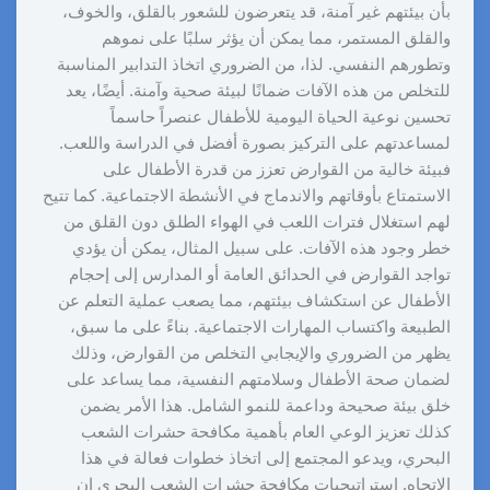
بأن بيئتهم غير آمنة، قد يتعرضون للشعور بالقلق، والخوف،
والقلق المستمر، مما يمكن أن يؤثر سلبًا على نموهم
وتطورهم النفسي. لذا، من الضروري اتخاذ التدابير المناسبة
للتخلص من هذه الآفات ضمانًا لبيئة صحية وآمنة. أيضًا، يعد
تحسين نوعية الحياة اليومية للأطفال عنصراً حاسماً
لمساعدتهم على التركيز بصورة أفضل في الدراسة واللعب.
فبيئة خالية من القوارض تعزز من قدرة الأطفال على
الاستمتاع بأوقاتهم والاندماج في الأنشطة الاجتماعية. كما تتيح
لهم استغلال فترات اللعب في الهواء الطلق دون القلق من
خطر وجود هذه الآفات. على سبيل المثال، يمكن أن يؤدي
تواجد القوارض في الحدائق العامة أو المدارس إلى إحجام
الأطفال عن استكشاف بيئتهم، مما يصعب عملية التعلم عن
الطبيعة واكتساب المهارات الاجتماعية. بناءً على ما سبق،
يظهر من الضروري والإيجابي التخلص من القوارض، وذلك
لضمان صحة الأطفال وسلامتهم النفسية، مما يساعد على
خلق بيئة صحيحة وداعمة للنمو الشامل. هذا الأمر يضمن
كذلك تعزيز الوعي العام بأهمية مكافحة حشرات الشعب
البحري، ويدعو المجتمع إلى اتخاذ خطوات فعالة في هذا
الاتجاه. استراتيجيات مكافحة حشرات الشعب البحري إن