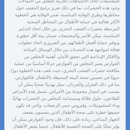
للمجتمعات اتخاذ الاحتياطات اللازمة للتقليل من احتمالات
وجود هذه الحشرات، بما في ذلك تعزيز برامج التثقيف حول
مخاطرها وطرق الوقاية المناسبة. تعتبر الوقاية هي الخطوة
الأكثر فعالية في حماية الأطفال من المخاطر الصحية
المرتبطة بحشرات الشعب البحري. من خلال اتخاذ التدابير
المناسبة، يمكن للأسر والمجتمعات ضمان بيئة أقل خطورة
وتوفير حماية أفضل لأطفالهم. من الضروري اتخاذ خطوات
فعالة لمواجهة هذه التحديات من خلال الوسائل المتاحة
والأفكار الإبداعية التي تحقق الأمان. أهمية التخلص من
القوارض يعتبر التخلص من القوارض جزءًا أساسيًا من عملية
مكافحة حشرات الشعب البحري، حيث تلعب هذه الخطوة دورًا
حيويًا في تحسين صحة البيئة المحيطة بالأطفال. فالقوارض،
بما في ذلك الفئران والجرذان، تمثل تهديدًا صحيًا يمكن أن
يتسبب في انتشار مجموعة من الأمراض. تشمل هذه الأمراض
الطاعون، حلول فعّالة ومستدامة للتخلص من الحشرات نهائيًا.
وداء السلمونيلات، وفيروس حمى الرضعات، والتي قد تكون
جميعها خطرة على صحة الأطفال الذين يتسمون بضعف
الجهاز المناعي. زيادة على ذلك، فإن وجود القوارض يمكن أن
يؤثر سلبًا على الصحة النفسية للأطفال. حينما يشعر الأطفال