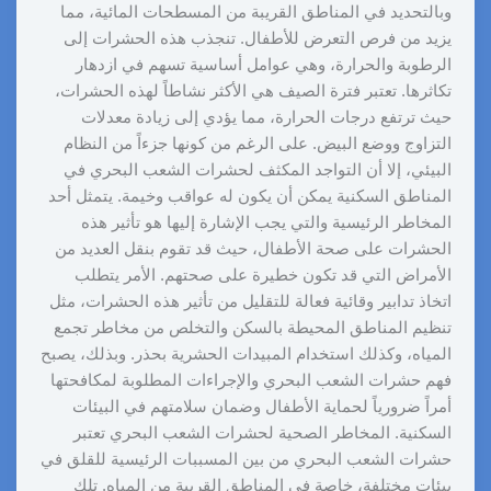
وبالتحديد في المناطق القريبة من المسطحات المائية، مما
يزيد من فرص التعرض للأطفال. تنجذب هذه الحشرات إلى
الرطوبة والحرارة، وهي عوامل أساسية تسهم في ازدهار
تكاثرها. تعتبر فترة الصيف هي الأكثر نشاطاً لهذه الحشرات،
حيث ترتفع درجات الحرارة، مما يؤدي إلى زيادة معدلات
التزاوج ووضع البيض. على الرغم من كونها جزءاً من النظام
البيئي، إلا أن التواجد المكثف لحشرات الشعب البحري في
المناطق السكنية يمكن أن يكون له عواقب وخيمة. يتمثل أحد
المخاطر الرئيسية والتي يجب الإشارة إليها هو تأثير هذه
الحشرات على صحة الأطفال، حيث قد تقوم بنقل العديد من
الأمراض التي قد تكون خطيرة على صحتهم. الأمر يتطلب
اتخاذ تدابير وقائية فعالة للتقليل من تأثير هذه الحشرات، مثل
تنظيم المناطق المحيطة بالسكن والتخلص من مخاطر تجمع
المياه، وكذلك استخدام المبيدات الحشرية بحذر. وبذلك، يصبح
فهم حشرات الشعب البحري والإجراءات المطلوبة لمكافحتها
أمراً ضرورياً لحماية الأطفال وضمان سلامتهم في البيئات
السكنية. المخاطر الصحية لحشرات الشعب البحري تعتبر
حشرات الشعب البحري من بين المسببات الرئيسية للقلق في
بيئات مختلفة، خاصة في المناطق القريبة من المياه. تلك