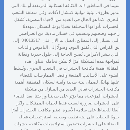
سيما في المناطق ذات الكثافة السكانية المرتفعة أو تلك التي
تتميز بظروف بيئية مواتية لانتشار الآفات. وفي منطقة الشعب
البحري، كما هو الحال في العديد من الأحياء المصرية، تُشكل
الحشرات بأنواعها المختلفة تحديًا يوميًا للسكان، مهددةً
راحتهم وصحتهم وتتسبب في خسائر مادية. من الصراصير
التي تتسلل إلى المطابخ، اتصل بنا الان علي 94013317 إلى
بق الفراش الذي يُقلق النوم، وصولًا إلى الناموس والذباب
الذي ينشر الأمراض، تُصبح الحاجة إلى حلول جذرية وفعّالة
لمواجهة هذه المشكلة أمرًا لا يمكن تجاهله. تتناول هذه
المقالة أهمية مكافحة الحشرات في الشعب البحري، وتُسلط
الضوء على الأساليب المتبعة وأفضل الممارسات للقضاء
عليها نهائيًا، لضمان بيئة صحية وآمنة لسكان المنطقة. أهمية
مكافحة الحشرات تعاني العديد من المنازل من مشكلة
الحشرات المزعجة، مما يؤثر على صحتنا وراحتنا. يعد القضاء
على الحشرات ضرورة ليست فقط لحماية الممتلكات ولكن
أيضًا للحفاظ على سلامة الأسرة. تعتبر مكافحة الحشرات أمرًا
حيويًا للحفاظ على بيئة نظيفة وصحية. استراتيجيات فعالة
للقضاء على الحشرات تتضمن استراتيجيات مكافحة حشرات