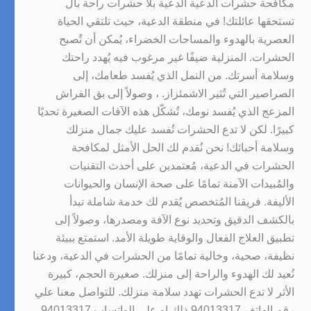
مكافحة حشرات الدعية الدعية بلا حشرات راحة بال
تستحقها عائلتك! في منطقة الدعية، حيث تلتقي الحياة
العصرية بالهدوء والمساحات الخضراء، يُمكن أن تُصبح
الحشرات. المنزلية ضيفًا غير مرغوب فيه يُهدد راحتك
وسلامة أسرتك. من النمل الذي يُفسد طعامك، إلى
الصراصير التي تُثير الاشمئزاز. ، وصولاً إلى بق الفراش
المزعج الذي يُفسد نومك، تُشكّل هذه الآفات الصغيرة تحديًا
كبيرًا. لكن لا تدع الحشرات تُفسد عليك جمال منزلك
وسلامة أحبائك! نحن نُقدم لك الحل الأمثل لمكافحة
الحشرات في الدعية، مُعتمدين على أحدث التقنيات
والمُبيدات الآمنة تمامًا على صحة الإنسان والحيوانات
الأليفة. فريقنا المُتخصص يُقدم لك خدمة شاملة تبدأ
بالكشف الدقيق وتحديد نوع الآفة ومصدرها، وصولاً إلى
تطبيق العلاج الفعال والوقاية طويلة الأمد. استمتع ببيئة
نظيفة، صحية، وخالية تمامًا من الحشرات في الدعية، ودعنا
نُعيد لك الهدوء والراحة إلى منزلك. صغيرة الحجم، كبيرة
الأثر لا تدع الحشرات تهدد سلامة منزلك. للتواصل معنا علي
رقم الهاتف 94013317 ذلك او علي الواتساب 94013317