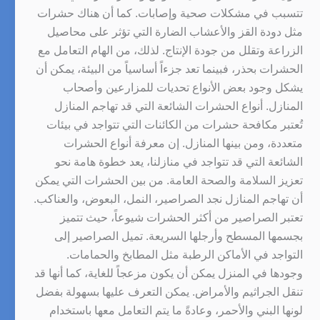
تتسبب في مشكلات صحية وإصابات. كما أن هناك حشرات
مثل دودة القز والأعشاب الضارة التي تؤثر على محاصيل
الزراعة وتقلل من جودة الإنتاج. لذلك، من الهام التعامل مع
الحشرات بحذر، فبينما تعد جزءاً أساسياً من البيئة، يمكن أن
يشكل وجود بعض الأنواع تحديات للمزارعين وأصحاب
المنازل. أنواع الحشرات الشائعة التي قد تهاجم المنازل
تُعتبر مكافحة حشرات من الكائنات التي تتواجد في بيئات
متعددة، ومن بينها المنازل. إن معرفة أنواع الحشرات
الشائعة التي قد تتواجد في منازلنا، يعد خطوة هامة نحو
تعزيز السلامة والصحة العامة. من بين الحشرات التي يمكن
أن تهاجم المنازل نجد الصراصير، النمل، البعوض، والعناكب.
تعتبر الصراصير من أكثر الحشرات شيوعاً، حيث تتميز
بجسمها المسطح وأرجلها السريعة. تميل الصراصير إلى
التواجد في الأماكن الرطبة مثل المطابخ والحمامات.
وجودها في المنزل يمكن أن يكون مزعجاً للغاية، كما أنها قد
تنقل الجراثيم والأمراض. يمكن التعرف عليها بسهولة بفضل
لونها البني والأحمر، وعادةً ما يتم التعامل معها باستخدام