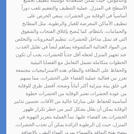
والناموس، حيث يمكن استعماله كوسيلة تنظيف لجميع
الأسطح في المنزل. عملية التنظيف والتعقيم تلعب دوراً
أساسياً في الوقاية من الحشرات. ينبغي الحرص على
تنظيف الأماكن المعرضة للغبار والرطوبة، مثل المطابخ
والحمامات، بانتظام. كما يُنصح بإغلاق الفتحات والشقوق
التي قد تمثل مداخل للحشرات. تنظيم المخزونات والتخلص
من المواد الغذائية المكشوفة يساهم أيضاً في تقليل الجذب.
عند تجهيز المنزل لجعله أقل جذباً للحشرات، يجب أن تكون
الخطوات متكاملة تشمل التعامل مع القضايا البيئية
والحفاظ على النظافة والنظام. هذه الاستراتيجيات مجتمعة
تعزز من فعالية عملية القضاء على الحشرات، مما يسهم
في خلق بيئة منزلية أكثر أماناً وصحة. أفضل طرق للوقاية
من عودة الحشرات تعتبر الوقاية من الحشرات خطوة
أساسية للحفاظ على منازلنا خالية من الآفات. تحسين تدابير
الوقاية يمكن أن يقلل بشكل كبير من خطر تكرار ظهور
الحشرات بعد القضاء عليها. تبدأ العملية بتعزيز التهوية في
المنزل، حيث إن الرطوبة الزائدة يمكن أن تجذب الحشرات.
ينصح بفتح النوافذ والسماح بمرور الهواء النقي، بالإضافة