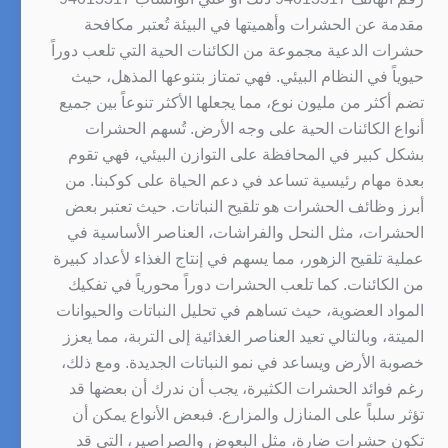
مقدمة عن الحشرات وأهميتها في البيئة تُعتبر مكافحة
حشرات الدعية مجموعة من الكائنات الحية التي تلعب دوراً
حيوياً في النظام البيئي. فهي تمتاز بتنوعها المذهل، حيث
تضم أكثر من مليون نوع، مما يجعلها الأكثر تنوعاً بين جميع
أنواع الكائنات الحية على وجه الأرض. تُسهم الحشرات
بشكل كبير في المحافظة على التوازن البيئي، فهي تقوم
بعدة مهام رئيسية تساعد في دعم الحياة على كوكبنا. من
أبرز وظائف الحشرات هو تلقيح النباتات. حيث تعتبر بعض
الحشرات، مثل النحل والفراشات، العناصر الأساسية في
عملية تلقيح الزهور، مما يسهم في إنتاج الغذاء لأعداد كبيرة
من الكائنات. كما تلعب الحشرات دوراً محورياً في تفكيك
المواد العضوية، حيث تساهم في تحليل النباتات والحيوانات
الميتة، وبالتالي تعيد العناصر الغذائية إلى التربة، مما يعزز
خصوبة الأرض ويساعد في نمو النباتات الجديدة. ومع ذلك،
رغم فوائد الحشرات الكثيرة، يجب أن ندرك أن بعضها قد
تؤثر سلباً على المنازل والمزارع. فبعض الأنواع يمكن أن
تكون حشرات ضارة، مثل البعوض والصراصير، التي قد