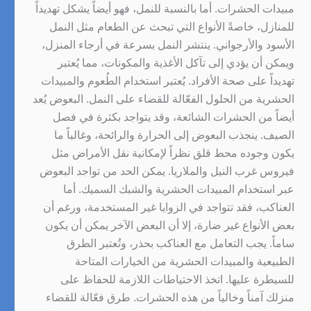
مبيدات الحشرات. أما بالنسبة للنمل، فهو أيضاً يشكل تهديداً
للمنازل، خاصةً الأنواع التي تبحث عن الطعام مثل النمل
الأسود والأرجواني. ينتشر النمل بسرعة في أرجاء المنزل،
ويمكن أن يؤدي إلى تآكل الأغذية والمكونات، مما يُعتبر
تهديداً على صحة الأفراد. يُعتبر استخدام الطُعوم والمبيدات
الحشرية من الحلول الفعّالة للقضاء على النمل. البعوض يُعد
أيضاً من الحشرات الشائعة، وقد يتواجد بكثرة في فصل
الصيف. ينجذب البعوض إلى الحرارة والرائحة، وغالباً ما
يكون وجوده محط قلق نظراً لإمكانية نقل الأمراض مثل
فيروس غرب النيل والملاريا. يمكن الحد من تواجد البعوض
عبر استخدام المبيدات الحشرية والشبك السميك. أما
العناكب، فقد تتواجد في الزوايا غير المستخدمة، ورغم أن
بعض الأنواع غير ضارة، إلا أن البعض الآخر يمكن أن يكون
ساماً. يجب التعامل مع العناكب بحذر، وتُعتبر الطرق
الطبيعية والمبيدات الحشرية من الخيارات المتاحة
للسيطرة عليها. اتخذ الاحتياطات اللازمة للحفاظ على
منزلك آمناً وخالياً من هذه الحشرات. طرق فعّالة للقضاء