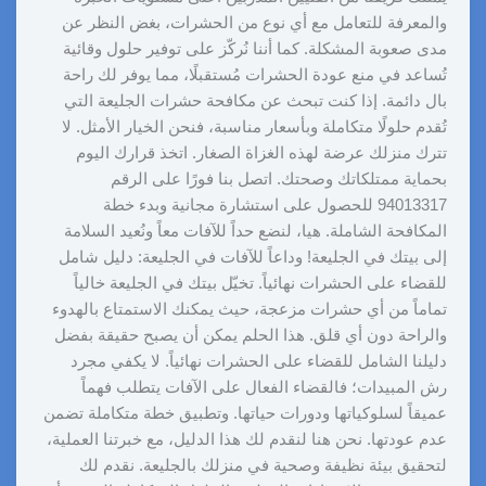
والمعرفة للتعامل مع أي نوع من الحشرات، بغض النظر عن
مدى صعوبة المشكلة. كما أننا نُركّز على توفير حلول وقائية
تُساعد في منع عودة الحشرات مُستقبلًا، مما يوفر لك راحة
بال دائمة. إذا كنت تبحث عن مكافحة حشرات الجليعة التي
تُقدم حلولًا متكاملة وبأسعار مناسبة، فنحن الخيار الأمثل. لا
تترك منزلك عرضة لهذه الغزاة الصغار. اتخذ قرارك اليوم
بحماية ممتلكاتك وصحتك. اتصل بنا فورًا على الرقم
94013317 للحصول على استشارة مجانية وبدء خطة
المكافحة الشاملة. هيا، لنضع حداً للآفات معاً ونُعيد السلامة
إلى بيتك في الجليعة! وداعاً للآفات في الجليعة: دليل شامل
للقضاء على الحشرات نهائياً. تخيّل بيتك في الجليعة خالياً
تماماً من أي حشرات مزعجة، حيث يمكنك الاستمتاع بالهدوء
والراحة دون أي قلق. هذا الحلم يمكن أن يصبح حقيقة بفضل
دليلنا الشامل للقضاء على الحشرات نهائياً. لا يكفي مجرد
رش المبيدات؛ فالقضاء الفعال على الآفات يتطلب فهماً
عميقاً لسلوكياتها ودورات حياتها. وتطبيق خطة متكاملة تضمن
عدم عودتها. نحن هنا لنقدم لك هذا الدليل، مع خبرتنا العملية،
لتحقيق بيئة نظيفة وصحية في منزلك بالجليعة. نقدم لك