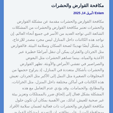
e
L
e
i
e
s
b
مكافحة القوارض والحشرات
i
d
t
r
A
o
Eslam
/
أبريل 14, 2025
n
I
e
p
o
مكافحة القوارض والحشرات مقدمة عن مشكلة القوارض
k
n
s
p
k
والحشرات تعتبر مكافحة القوارض والحشرات من المشكلات
t
الشائعة التي تواجه العديد من الأسر في جميع أنحاء العالم. إن
تواجد هذه الكائنات داخل المنازل ليس مجرد مصدر للإزعاج،
بل يشكل أيضًا تهديدًا لصحة السكان وسلامة البيئة. فالقوارض
مثل الجرذان والفئران يمكن أن تنقل أمراضًا خطيرة عبر
الأغذية والمياه، بينما تساهم الحشرات مثل البعوض
والصراصير في تفشي الأمراض والأوبئة. تظهر القوارض
والحشرات بأشكال متعددة في المنازل، إذ يتراوح حجمها من
المخلوقات الصغيرة مثل النمل إلى الأكبر مثل الجرذان. تعيش
هذه الكائنات في أماكن مختلفة داخل المنزل، مثل الخزانات،
والمطابخ، والحمامات. وقد يؤدي عدم التعامل مع هذه
المشكلة بشكل فعال إلى إلحاق ضرر بالممتلكات وتعزيز بيئة
غير صحية للعيش. لذلك، من الأهمية بمكان أن تكون حلول
مكافحة القوارض والحشرات ذات فعالية لضمان سلامة الأفراد
ومحافظة المنزل على نظافته. إن التصدي لمشكلة القوارض