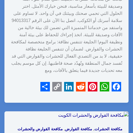
وصديقة للبيئة بأسعار مناسبة، فنحن خيارك الأمثل. اختر
الحلول التي تحمي صحتك وبيئتك في آن واحد. لا تساوم على
سلامة أسرتك أو الكوكب. اتصل بنا الآن على الرقم 94013317
واستفد من خدماتنا المتميزة التي تضمن لك بيئة خالية من
الآفات وصديقة للبيئة. اتخذ إجراءك للحفاظ على بيئة آمنة
ونظيفة اليوم! الجليعة تتنفس نظافة: برامج متخصصة لمكافحة
الحشرات والقوارض. لضمان أن تتنفس الجليعة نظافة
حقيقية، لا بد من التصدي الفعال للحشرات والقوارض التي قد
تُفسد جمال المنطقة وتُهدّد صحة قاطنيها. إن كل موسم يجلب
معه تحديات جديدة فيما يتعلق بالآفات، ومع
S
C
L
R
P
W
F
h
o
i
e
i
h
a
a
p
n
d
n
a
c
r
y
k
d
t
t
e
,
,
مكافحة الحشرات
مكافحة القوارض
مكافحة القوارض والحشرات