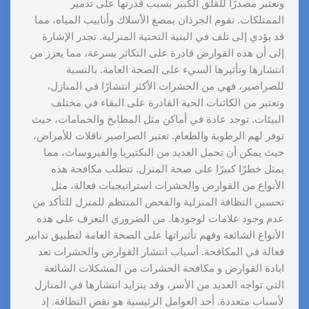
وتعتبر مصدرًا للقلق الكبير بسبب قدرتها على تدمير
الممتلكات. تقوم الجرذان بمضغ الأسلاك وأنابيب المياه، مما
قد يؤدي إلى تلف في البنية التحتية المنزلية. تجدر الإشارة
إلى أن هذه القوارض قادرة على التكاثر بسرعة، مما يعزز من
انتشارها وتأثيرها السيء على الصحة العامة. بالنسبة
للصراصير، فهي من الحشرات الأكثر انتشارًا في المنازل،
وتعتبر من الكائنات الحية القادرة على البقاء في مختلف
البيئات. توجد عادة في أماكن مثل المطابخ والحمامات، حيث
توفر لهم الرطوبة والطعام. تعتبر الصراصير ناقلات للأمراض،
حيث يمكن أن تحمل العديد من البكتيريا والفيروسات، مما
يمثل خطرًا كبيرًا على صحة المنزل. تتطلب مكافحة هذه
الأنواع من القوارض والحشرات استراتيجيات فعالة، مثل
تحسين النظافة المنزلية والفحص المنتظم للمنزل للتأكد من
عدم وجود علامات لوجودها. من الضروري التعرف على هذه
الأنواع الشائعة وفهم تأثيراتها على الصحة العامة لتطبيق تدابير
فعالة في المكافحة. أسباب انتشار القوارض والحشرات تعد
ابادة القوارض و مكافحة الحشرات من المشكلات الشائعة
التي تواجه العديد من الأسر، وقد يتزايد انتشارها في المنازل
لأسباب متعددة. أحد العوامل الرئيسية هو نقص النظافة. إذ