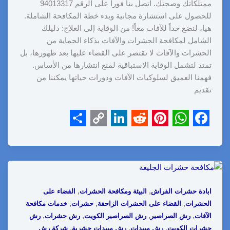
ممتلكاتك وصحتك. اتصل بنا فوراً على الرقم 94013317
للحصول على استشارة مجانية وبدء خطة المكافحة الشاملة.
هيا، لنضع حداً للآفات معاً! من الوقاية إلى العلاج: دليلك
الشامل لمكافحة الحشرات والآفات بذكاء الحماية من
الحشرات والآفات لا تقتصر على القضاء عليها بعد ظهورها، بل
تمتد لتشمل الوقاية الاستباقية لمنع انتشارها من الأساس.
فهمنا العميق لسلوكيات الآفات ودورات حياتها يمكننا من
تقديم
S
C
L
R
P
W
F
h
o
i
e
i
h
a
a
p
n
d
n
a
c
r
y
k
d
t
t
e
,
,
ابادة حشرات الفراش
البيئة ومكافحة الحشرات
القضاء على
e
L
e
i
e
s
b
,
,
,
الحشرات
القضاء على الحشرات الزاحفة
حشرات
خدمات مكافحة
i
d
t
r
A
o
,
,
,
,
الآفات
رش الصراصير
رش الصراصير الكويت
رش حشرات
رش
,
,
,
حشرات الكويت
رش مبيدات
رش مبيدات حشرية
شركة رش