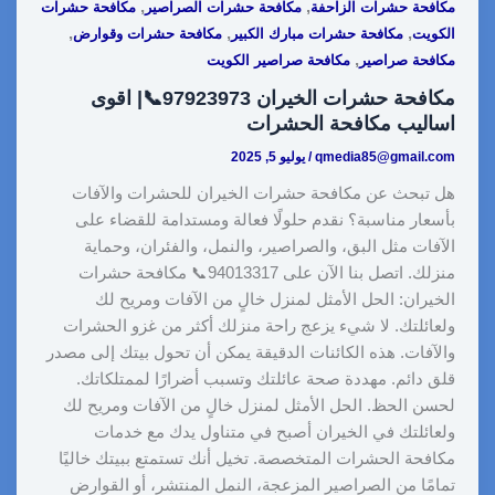
,
,
مكافحة حشرات الزاحفة
مكافحة حشرات الصراصير
مكافحة حشرات
,
,
,
الكويت
مكافحة حشرات مبارك الكبير
مكافحة حشرات وقوارض
,
مكافحة صراصير
مكافحة صراصير الكويت
مكافحة حشرات الخيران 97923973📞| اقوى
اساليب مكافحة الحشرات
qmedia85@gmail.com
/
يوليو 5, 2025
هل تبحث عن مكافحة حشرات الخيران للحشرات والآفات
بأسعار مناسبة؟ نقدم حلولًا فعالة ومستدامة للقضاء على
الآفات مثل البق، والصراصير، والنمل، والفئران، وحماية
منزلك. اتصل بنا الآن على 94013317📞 مكافحة حشرات
الخيران: الحل الأمثل لمنزل خالٍ من الآفات ومريح لك
ولعائلتك. لا شيء يزعج راحة منزلك أكثر من غزو الحشرات
والآفات. هذه الكائنات الدقيقة يمكن أن تحول بيتك إلى مصدر
قلق دائم. مهددة صحة عائلتك وتسبب أضرارًا لممتلكاتك.
لحسن الحظ. الحل الأمثل لمنزل خالٍ من الآفات ومريح لك
ولعائلتك في الخيران أصبح في متناول يدك مع خدمات
مكافحة الحشرات المتخصصة. تخيل أنك تستمتع ببيتك خاليًا
تمامًا من الصراصير المزعجة، النمل المنتشر، أو القوارض