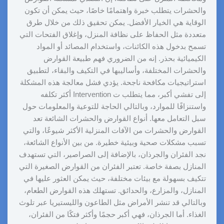
والحشرات يتطلب خبرة واهتمامًا خاصًا، حيث يمكن أن تكون
الوقاية هي الخيار الأفضل. يمكن تحقيق ذلك من خلال طرق
متعددة مثل الحفاظ على نظافة المنزل، وإغلاق الفتحات التي
تسمح بدخول هذه الكائنات، واستخدام المصائد أو المواد
الكيميائية بحذر. إنه من الضروري فهم طبيعة القوارض
والحشرات المختلفة، وأساليبها في التكيف والبقاء، لتطبيق
استراتيجيات مكافحة ناجحة. يؤدي فشل معالجة هذه المشكلة
إلى تفشي أكبر، مما يتطلب ت Intervention أكثر تكلفه
واستنزافًا للموارد، وبالتالي الحاجة للتوعية والمعلومات حول
سبل التعامل معها. أنواع القوارض والحشرات الشائعة تعد
القوارض والحشرات من الآفات المنزلية الأكثر شيوعًا، والتي
تسبب مشكلات صحية وبيئية خطيرة. من بين الأنواع الشائعة،
نجد الفئران والجرذان، بالإضافة إلى الصراصير، التي تستهدف
المنازل بصفة خاصة. تعتبر الفئران من القوارض الصغيرة التي
تتكيف بسهولة مع بيئات مختلفة، حيث يمكن العثور عليها في
المنازل، والمزارع، والحدائق. تستهلك هذه القوارض الطعام،
وبالتالي قد تنشر الأمراض مثل الطاعون والليستيريا عبر تلوث
الغذاء. أما الجرذان، فهي أكبر حجمًا وأكثر فتكًا من الفئران،