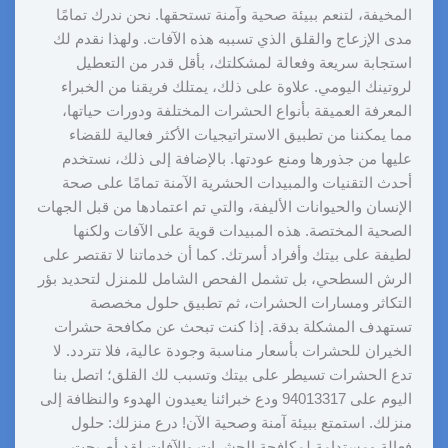
المخيفة، لتنعم ببيئة صحية وآمنة تستحقها. نحن ندرك تمامًا
مدى الإزعاج والقلق الذي تسببه هذه الآفات. ولهذا نقدم لك
استجابة سريعة وفعالة لمشكلتك، بأقل قدر من التعطيل
لروتينك اليومي. علاوة على ذلك، يمتلك فريقنا من الخبراء
المعرفة العميقة بأنواع الحشرات المختلفة ودورات حياتها،
مما يمكننا من تطبيق الاستراتيجيات الأكثر فعالية للقضاء
عليها من جذورها ومنع عودتها. بالإضافة إلى ذلك، نستخدم
أحدث التقنيات والمبيدات الحشرية الآمنة تمامًا على صحة
الإنسان والحيوانات الأليفة، والتي تم اعتمادها من قبل الجهات
الصحية المختصة. هذه المبيدات قوية على الآفات ولكنها
لطيفة على بيتك وأفراد أسرتك. كما أن خدماتنا لا تقتصر على
الرش السطحي، بل تشمل الفحص الشامل للمنزل لتحديد بؤر
التكاثر ومسارات الحشرات، ثم تطبيق حلول مخصصة
تستهدف المشكلة بدقة. إذا كنت تبحث عن مكافحة حشرات
الخيران للحشرات بأسعار مناسبة وجودة عالية، فلا تتردد. لا
تدع الحشرات تسيطر على بيتك وتسبب لك القلق؛ اتصل بنا
اليوم على 94013317 ودع خبرائنا يعيدون الهدوء والنظافة إلى
منزلك. استمتع ببيئة آمنة وصحية الآن! درع منزلك: حلول
فعالة ومستدامة لمكافحة الحشرات والآفات لقد أصبحت