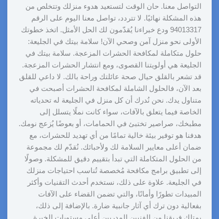
التواصل معنا. حان الوقت لتستعيد هدوء منزلك وتتخلص من
هذه المشكلة نهائيًا. لا تتردد، تواصل معنا اليوم على الرقم
94013317 ودع خبراءنا يُقدّمون لك الحل الأمثل. اتخذ خطوتك
الأولى نحو منزل آمن وصحي الآن! سلامة بيتك في الجليعة:
حلول متكاملة لمكافحة الحشرات المزعجة. سلامة بيتك في
الجليعة هي أولويتنا القصوى، ومع انتشار الحشرات المزعجة.
قد تشعر بالقلق حيال صحة عائلتك وراحة بالك. لا داعي للقلق
بعد الآن، فالحلول الشاملة لمكافحة الحشرات أصبحت في
متناول يدك. نحن نُدرك أن كل منزل في الجليعة له تحدياته
الخاصة فيما يتعلق بالآفات، سواء كانت نملًا يتسلل إلى
مطبخك، صراصير تختبئ في الحمامات، أو بعوضًا يُزعج نومك.
هدفنا هو توفير بيئة خالية تمامًا من أي تهديد للحشرات، مع
ضمان أعلى معايير السلامة لك ولأحبائك. نُقدّم لك مجموعة
من الحلول المتكاملة التي تبدأ بتقييم دقيق للمشكلة. وصولًا
إلى تطبيق برامج مكافحة مُخصصة تُناسب احتياجات منزلك
في الجليعة. علاوة على ذلك، نستخدم أحدث التقنيات وأكثر
المبيدات تطورًا وأمانًا، والتي تضمن القضاء على الآفات
بفعالية دون ترك أي آثار جانبية ضارة. بالإضافة إلى ذلك،
يمتلك فريقنا من الفنيين المدربين أعلى مستويات الخبرة