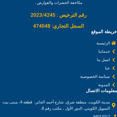
k
n
s
p
k
مكاحفة الحشرات والقوارض .
t
رقم الترخيص : 2023/4245
السجل التجاري: 474048
خريطة الموقع
الرئيسية
خدماتنا
اتصل بنا
عنا
سياسة الخصوصية
المدونة
معلومات الاتصال
مدينة الكويت، منطقة شرق، شارع أحمد الجابر، قطعة 4، مبنى بيت
التمويل الكويتي، الدور الأول ، مكتب رقم 8.
94013317