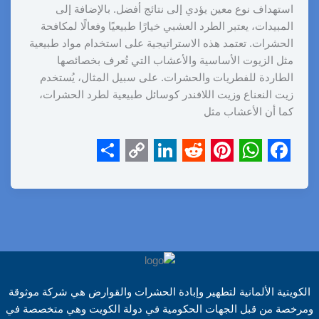
استهداف نوع معين يؤدي إلى نتائج أفضل. بالإضافة إلى
المبيدات، يعتبر الطرد العشبي خيارًا طبيعيًا وفعالًا لمكافحة
الحشرات. تعتمد هذه الاستراتيجية على استخدام مواد طبيعية
مثل الزيوت الأساسية والأعشاب التي تُعرف بخصائصها
الطاردة للفطريات والحشرات. على سبيل المثال، يُستخدم
زيت النعناع وزيت اللافندر كوسائل طبيعية لطرد الحشرات،
كما أن الأعشاب مثل
S
C
L
R
P
W
F
h
o
i
e
i
h
a
a
p
n
d
n
a
c
r
y
k
d
t
t
e
e
L
e
i
e
s
b
i
d
t
r
A
o
الكويتية الألمانية لتطهير وإبادة الحشرات والقوارض هي شركة موثوقة
n
I
e
p
o
ومرخصة من قبل الجهات الحكومية في دولة الكويت وهي متخصصة في