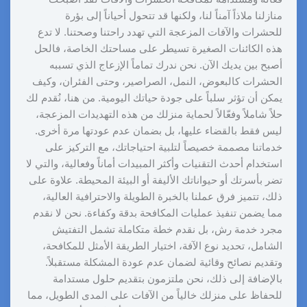
منازلنا ملاذاً آمناً لنا، ولكنها قد تتحول أحياناً إلى بؤرة
للحشرات والآفات المزعجة التي تهدد راحتنا وصحتنا. لا تدع
هذه الكائنات الصغيرة تسيطر على مساحتك الخاصة، فالحل
أصبح بين يديك الآن. نحن ندرك تماماً الإزعاج الذي تسببه
الحشرات كالبعوض، النمل، الصراصير، وحتى الفئران، وكيف
يمكن أن تؤثر سلباً على جودة حياتك اليومية. من هنا، نُقدم لك
حلاً شاملاً وفعّالاً لحماية منزلك من هذه التهديدات المزعجة،
ليس فقط بالقضاء عليها، بل بضمان عدم عودتها مرة أخرى.
خدماتنا مصممة خصيصاً لتلبية احتياجاتك، مع التركيز على
استخدام أحدث التقنيات وأكثر المبيدات أماناً وفعالية، والتي لا
تضر بأسرتك أو حيواناتك الأليفة أو البيئة المحيطة. علاوة على
ذلك، تتميز فرق عملنا بالخبرة الطويلة والاحترافية العالية،
مما يضمن تنفيذ عمليات المكافحة بدقة وكفاءة. نحن لا نقدم
مجرد خدمة رش، بل نقدم خطة متكاملة تشمل التفتيش
الشامل، تحديد نوع الآفة، اختيار الطريقة الأمثل للمكافحة،
وتقديم نصائح وقائية لضمان عدم عودة المشكلة مستقبلاً.
بالإضافة إلى ذلك، نحن ملتزمون بتقديم حلول مستدامة
للحفاظ على منزلك خالياً من الآفات على المدى الطويل، مما