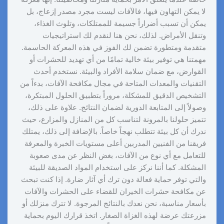
لا يمكن التهاون فيها، فالآفات ليست مجرد مصدر إزعاج، بل
يمكن أن تسبب أضراراً جسيمة للممتلكات، وتلوث الغذاء،
وتنقل الأمراض. لذلك، نحن هنا لنقدم لك استراتيجيات
متقدمة ومتطورة تضمن لك الفوز في هذه المعركة الحاسمة.
مهمتنا هي توفير بيئة خالية تمامًا من أي تهديد للحشرات أو
القوارض، مع ضمان سلامة الأفراد والبيئة. نستخدم أحدث
التقنيات والمعدات المتاحة في مجال مكافحة الآفات، بدءاً من
التشخيص الدقيق للمشكلة، مروراً بتطبيق الحلول المبتكرة،
وصولاً إلى المتابعة الدورية لضمان النتائج. علاوة على ذلك،
تتميز حلولنا بالمرونة لتناسب كل من المنازل والمزارع، حيث
ندرك أن كل بيئة تتطلب نهجاً خاصاً. بالإضافة إلى ذلك، يمتلك
فريقنا من الفنيين المدربين أعلى مستويات الخبرة والمعرفة
للتعامل مع أي نوع من الآفات، بغض النظر عن مدى صعوبة
المشكلة. كما أننا نركز على استخدام المواد الصديقة للبيئة
والتي توفر حماية فعالة دون ترك أي آثار ضارة. إذا كنت تبحث
عن مكافحة حشرات الخيران للقضاء على الحشرات والآفات
بأسعار مناسبة، نحن نعدك بالنتائج المرجوة. لا تترك منزلك أو
مزرعتك عرضة لهذه الغزاة الصغار. اتخذ قرارك اليوم بحماية