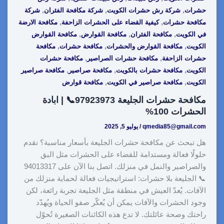
n
I
e
p
o
,
,
,
حشرات
شركة رش حشرات الكويت
شركة مكافحة الفئران
شركة
k
n
s
p
k
,
,
مكافحة حشرات
كيفية القضاء على الحشرات الزاحفة
مكافحة الارضة
t
,
,
,
في الكويت
مكافحة الفئران
مكافحة القوارض
مكافحة القوارض
,
,
,
الكويت
مكافحة القوارض والحشرات
مكافحة حشرات
مكافحة
,
,
حشرات الزاحفة
مكافحة حشرات الصراصير
مكافحة حشرات
,
,
,
الكويت
مكافحة حشرات بالكويت
مكافحة صراصير
مكافحة صراصير
,
,
الكويت
مكافحة صراصير في الكويت
مكافحة قوارض
مكافحة حشرات الجليعة 97923973📞 | ابادة
الحشرات 100%
qmedia85@gmail.com
/
يوليو 5, 2025
هل تبحث عن مكافحة حشرات الجليعة بأسعار مناسبة؟ نقدم
حلولًا فعالة ومستدامة للقضاء على الحشرات مثل البق
والصراصير والنمل في منزلك. اتصل بنا الآن على 94013317
📞 الجليعة بلا حشرات: استراتيجيات فعالة لحماية منزلك من
الآفات. يُعدّ العيش في منطقة مثل الجليعة تجربة رائعة، لكن
وجود الحشرات والآفات يمكن أن يُعكّر صفو الحياة ويُهدّد
راحتك وصحة عائلتك. لا تدع هذه الكائنات الصغيرة تُحوّل