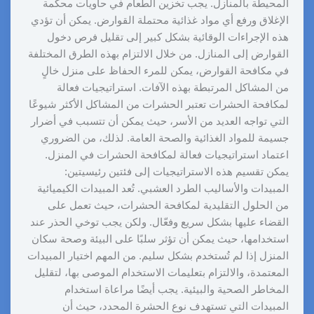
المحيطة بالمنازل. يجب تخزين الطعام في حاويات محكمة
الإغلاق ورفع أي مواد غذائية محتملة القوارض. يمكن أن تؤدي
هذه الإجراءات الوقائية بشكل كبير إلى تقليل فرص دخول
القوارض إلى المنازل. من خلال الالتزام بهذه الطرق المختلفة
في مكافحة القوارض، يمكن للمرء الحفاظ على منزل خالٍ
من المشاكل المرتبطة بهذه الآفات. استراتيجيات فعالة
لمكافحة الحشرات تعتبر الحشرات من المشاكل الأكثر شيوعًا
التي تواجه العديد من الأسر، حيث يمكن أن تتسبب في أضرار
جسيمة للمواد الغذائية والصحة العامة. لذلك، من الضروري
اعتماد استراتيجيات فعالة لمكافحة الحشرات في المنزل.
يمكن تقسيم هذه الاستراتيجيات إلى فئتين رئيسيتين:
المبيدات والأساليب الطرد العشبي. تُعد المبيدات الكيميائية
من الحلول التقليدية لمكافحة الحشرات، حيث تعمل على
القضاء عليها بشكل سريع وفعّال. ولكن يجب توخي الحذر عند
استخدامها، حيث يمكن أن تؤثر سلبًا على البيئة وصحة سكان
المنزل إذا لم تُستخدم بشكل سليم. من المهم اختيار المبيدات
المعتمدة، والالتزام بتعليمات الاستخدام الموصى بها، لتقليل
المخاطر الصحية والبيئية. يجب أيضًا مراعاة استخدام
المبيدات التي تستهدف نوع الحشرة المحدد، حيث أن