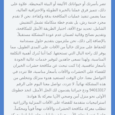
تضر بأسرتك أو حيواناتك الأليفة أو البيئة المحيطة. علاوة على
ذلك، تتميز فرق عملنا بالخبرة الطويلة والاحترافية العالية،
مما يضمن تنفيذ عمليات المكافحة بدقة وكفاءة. نحن لا نقدم
مجرد خدمة رش، بل نقدم خطة متكاملة تشمل التفتيش
الشامل، تحديد نوع الآفة، اختيار الطريقة الأمثل للمكافحة،
وتقديم نصائح وقائية لضمان عدم عودة المشكلة مستقبلاً.
بالإضافة إلى ذلك، نحن ملتزمون بتقديم حلول مستدامة
للحفاظ على منزلك خالياً من الآفات على المدى الطويل، مما
يوفر لك راحة البال التي تستحقها. كما أننا نُدرك أهمية التكلفة
المناسبة، ولهذا نسعى جاهدين لتوفير خدمات عالية الجودة
بأسعار تنافسية. إذا كنت تبحث عن مكافحة حشرات الخيران
للقضاء على الحشرات والآفات بأسعار مناسبة، فلا تتردد في
التواصل معنا. حان الوقت لتستعيد هدوء منزلك وتتخلص من
هذه المشكلة نهائياً. لا تتردد، تواصل معنا اليوم على الرقم
94013317 ودع خبرائنا يقدمون لك الحل الأمثل. اتخذ خطوتك
الأولى نحو منزل آمن وصحي الآن! معركة بلا هوادة:
استراتيجيات متقدمة للقضاء على الآفات المنزلية والزراعية
تتطلب معركة مكافحة الحشرات والآفات نهجاً قوياً ومحكماً،
خاصةً عندما يتعلق الأمر بحماية منازلنا ومحاصيلنا. إنها معركة