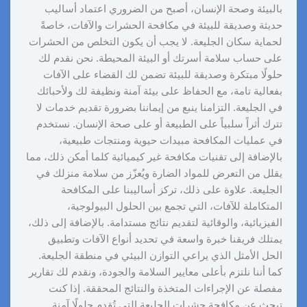
بالبيئة وصحة الإنسان، أصبح من الضروري اعتماد أساليب
حديثة وصديقة للبيئة في مكافحة الحشرات والآفات، خاصةً
لحماية سكان الجليعة. لا يجب أن يكون التخلص من الحشرات
على حساب سلامة أسرتك أو البيئة المحيطة. نحن نقدم لك
حلولًا مبتكرة وصديقة للبيئة تضمن لك القضاء على الآفات
بفعالية تامة، مع الحفاظ على بيئة آمنة ونظيفة لك ولأحبائك
في الجليعة. التزامنا ينبع من إيماننا بضرورة تقديم خدمات لا
تترك أثراً سلبياً على الطبيعة أو على صحة الإنسان. نستخدم
في عمليات المكافحة مبيدات حيوية ومنتجات طبيعية،
بالإضافة إلى تقنيات مكافحة غير كيميائية كلما أمكن ذلك، مما
يقلل من التعرض للمواد الضارة ويُعزّز من سلامة منزلك في
الجليعة. علاوة على ذلك، تركز أساليبنا على المكافحة
المتكاملة للآفات، التي تجمع بين الحلول البيولوجية،
الفيزيائية، والوقائية لتقديم نتائج مستدامة. بالإضافة إلى ذلك،
يمتلك فريقنا خبرة واسعة في تحديد أنواع الآفات وتطبيق
الحل الأمثل الذي يراعي التوازن البيئي في منطقة الجليعة.
كما أننا نلتزم بأعلى معايير السلامة والجودة، ونقدم لك تقارير
مفصلة عن الإجراءات المتخذة والنتائج المحققة. إذا كنت
تبحث عن مكافحة حشرات الجليعة التي تُقدم حلولًا آمنة