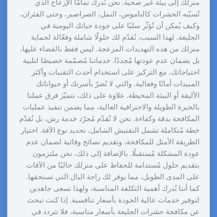
منزلك إلى بيئة غير صحية. نحن نُدرك تمامًا الإزعاج الذي
تُسبّبه الحشرات كالناموس، النمل، الصراصير، وحتى الفئران،
وكيف يُمكن أن تُؤثّر سلبًا على جودة حياتك اليومية في
الجليعة. لهذا السبب، نُقدّم لك حلولًا شاملة وفعّالة لحماية
منزلك من هذه التهديدات المزعجة. ليس فقط بالقضاء عليها،
بل بضمان عدم عودتها مُجددًا. خدماتنا مُصمّمة خصيصًا لتلبية
احتياجاتك، مع التركيز على استخدام أحدث التقنيات وأكثر
المبيدات أمانًا وفعالية. والتي لا تُضرّ بأسرتك أو حيواناتك
الأليفة أو البيئة المحيطة. علاوة على ذلك، تتميّز فرق عملنا
بالخبرة الطويلة والاحترافية العالية، مما يضمن تنفيذ عمليات
المكافحة بدقة وكفاءة. نحن لا نُقدّم مُجرّد خدمة رش، بل نُقدّم
خطة مُتكاملة تشمل التفتيش الشامل، تحديد نوع الآفة. اختيار
الطريقة الأمثل للمكافحة، وتقديم نصائح وقائية لضمان عدم
عودة المشكلة مُستقبلًا. بالإضافة إلى ذلك، نحن ملتزمون
بتقديم حلول مُستدامة للحفاظ على منزلك خاليًا من الآفات
على المدى الطويل، مما يوفر لك راحة البال التي تستحقها.
كما أننا نُدرك أهمية التكلفة المناسبة، ولهذا نسعى جاهدين
لتوفير خدمات عالية الجودة بأسعار تنافسية. إذا كنت تبحث
عن مكافحة حشرات الجليعة بأسعار مناسبة، فلا تتردد في