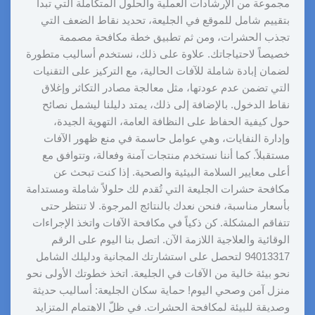
مجموعة من الإرشادات العملية والحلول المتكاملة التي تبدأ
بتقييم شامل للموقع في الجليعة، تحديد نقاط الضعف التي
تجذب الحشرات، ومن ثم تطبيق خطة مكافحة مصممة
خصيصاً لاحتياجاتك. علاوة على ذلك، نستخدم أساليب متطورة
لضمان إبادة شاملة للآفات الحالية، مع التركيز على التقنيات
التي تضمن عدم عودتها، مثل معالجة مصادر التكاثر وإغلاق
نقاط الدخول. بالإضافة إلى ذلك، يمتد دليلنا ليشمل نصائح
حول كيفية الحفاظ على النظافة العامة، التهوية الجيدة،
وإدارة النفايات، وهي عوامل حاسمة في منع ظهور الآفات
مستقبلاً. كما أننا نستخدم منتجات آمنة وفعالة، وتتوافق مع
أعلى معايير السلامة البيئية والصحية. إذا كنت تبحث عن
مكافحة حشرات الجليعة التي تُقدم لك حلولاً شاملة ومستدامة
بأسعار مناسبة، فنحن نعدك بالنتائج المرجوة. لا تنتظر حتى
تتفاقم المشكلة. كن ذكياً في مكافحة الآفات واتخذ الإجراءات
الوقائية والعلاجية اللازمة الآن. اتصل بنا اليوم على الرقم
94013317 لتحصل على استشارتك المجانية ودليلك الشامل
نحو بيئة خالية من الآفات في الجليعة. اتخذ خطوتك الأولى نحو
منزل آمن وصحي اليوم! حماية سكان الجليعة: أساليب حديثة
وصديقة للبيئة لمكافحة الحشرات. في ظلّ الاهتمام المتزايد