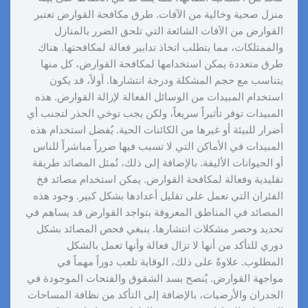
منزل صحية وخالية من الآفات. طرق مكافحة القوارض تعتبر
القوارض من الآفات الشائعة التي تلحق الضرر بالمنازل
والممتلكات، مما يتطلب اتخاذ تدابير فعالة لمكافحتها. هناك
طرق متعددة يمكن استخدامها لمكافحة القوارض، كل منها
يتناسب مع حجم المشكلة ودرجة انتشارها. أولاً، قد يكون
استخدام المبيدات من الوسائل الفعالة لإزالة القوارض. هذه
المبيدات توفر تأثيراً سريعاً، ولكن يجب توخي الحذر لتجنب أي
أضرار للبيئة أو غيرها من الكائنات الحية. يُفضل استخدام هذه
المبيدات في الأماكن التي لا تسبب فيها ضرراً مباشراً للناس
أو الحيوانات الأليفة. بالإضافة إلى ذلك، تُمثل المصائد طريقة
تقليدية وفعالة لمكافحة القوارض. يمكن استخدام مصائد فخ
الفئران التي تعمل على تقليل أعدادها بشكل كبير. وجود هذه
المصائد في المناطق المعروفة بتواجد القوارض قد يساهم في
تحديد وحصر مشكلات انتشارها. ينبغي فحص المصائد بشكل
دوري للتأكد من أنها لا تزال فعالة وأنها تعمل بالشكل
المطلوب. علاوةً على ذلك، الوقاية تلعب دوراً مهماً في
مواجهة القوارض. يُنصح بسد الشقوق والفتحات الموجودة في
الجدران والأرضيات، بالإضافة إلى التأكد من نظافة المساحات