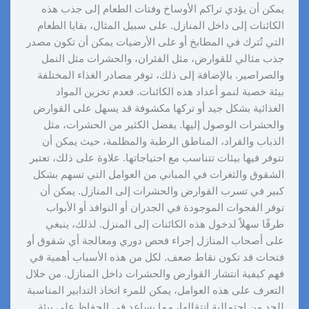
يمكن أن يؤدي تراكم الأوساخ وفتات الطعام إلى جذب هذه
الكائنات إلى داخل المنازل. على سبيل المثال، بقايا الطعام
التي تُترك في المطابخ أو على الأرضيات يمكن أن تكون مصدر
جذب مثالي للقوارض، مثل الفئران، والحشرات مثل النمل
والصراصير. بالإضافة إلى ذلك، توفر مصادر الغذاء المختلفة
بيئة خصبة لنمو أعداد هذه الكائنات. فعدم تخزين المواد
الغذائية بشكل جيد أو تركها مكشوفة قد يسهل على القوارض
والحشرات الوصول إليها. يفضل الكثير من الحشرات، مثل
الذباب والقراد، المناطق الرطبة والمظلمة، حيث يمكن أن
تتوفر فيها بيئات تتناسب مع احتياجاتها. علاوة على ذلك، تعتبر
الشقوق والثغرات في المباني من العوامل التي تسهم بشكل
كبير في تسرب القوارض والحشرات إلى المنازل. يمكن أن
توفر الفجوات الموجودة في الجدران أو النوافذ أو الأبواب
طرقًا سهلاً لدخول هذه الكائنات إلى المنزل. لذلك، ينبغي
على أصحاب المنازل إجراء فحص دوري ومعالجة أي شقوق أو
فتحات قد تكون نقاط ضعف. لكل من هذه الأسباب أهمية في
فهم كيفية انتشار القوارض والحشرات داخل المنازل. من خلال
التعرف على هذه العوامل، يمكن للمرء اتخاذ التدابير المناسبة
للحد من احتمالية انتقالها، مما يساعد في الحفاظ على بيئة