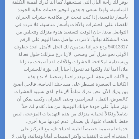
يوفر لك راحة البال التي تستحقها. كما أننا نُدرك أهمية التكلفة
المناسبة، ولهذا نسعى جاهدين لتوفير خدمات عالية الجودة
بأسعار تنافسية. إذا كنت تبحث عن مكافحة حشرات الخيران
للقضاء على الحشرات والآفات بأسعار مناسبة، فلا تتردد في
التواصل معنا. حان الوقت لتستعيد هدوء منزلك وتتخلص من
هذه المشكلة نهائياً. لا تتردد، تواصل معنا اليوم على الرقم
94013317 ودع خبرائنا يقدمون لك الحل الأمثل. اتخذ خطوتك
الأولى نحو منزل آمن وصحي الآن! درع منزلك: حلول فعالة
ومستدامة لمكافحة الحشرات والآفات لقد أصبحت منازلنا
ملاذاً آمناً لنا، ولكنها قد تتحول أحياناً إلى بؤرة للحشرات
والآفات المزعجة التي تهدد راحتنا وصحتنا. لا تدع هذه
الكائنات الصغيرة تسيطر على مساحتك الخاصة، فالحل أصبح
بين يديك الآن. نحن ندرك تماماً الإزعاج الذي تسببه الحشرات
كالبعوض، النمل، الصراصير، وحتى الفئران، وكيف يمكن أن
تؤثر سلباً على جودة حياتك اليومية. من هنا، نُقدم لك حلاً
شاملاً وفعّالاً لحماية منزلك من هذه التهديدات المزعجة، ليس
فقط بالقضاء عليها، بل بضمان عدم عودتها مرة أخرى.
خدماتنا مصممة خصيصاً لتلبية احتياجاتك، مع التركيز على
استخدام أحدث التقنيات وأكثر المبيدات أماناً وفعالية، والتي لا