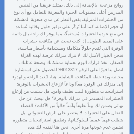
روائح مزعجة. بالإضافة إلى ذلك، يمتلك فريقنا من الفنيين
المدربين أعلى مستويات الخبرة والمعرفة للتعامل مع أي نوع
من الحشرات المنزلية. بغض النظر عن مدى صعوبة المشكلة
أو حجم الإصابة. كما أننا نُركّز على توفير حلول وقائية تُساعد
في منع عودة الحشرات مُستقبلًا، مما يوفر لك راحة بال دائمة
على المدى الطويل. إذا كنت تبحث عن مكافحة حشرات
الوفرة التي تُقدم حلولاً متكاملة ومستدامة بأسعار مناسبة،
فنحن الخيار الأمثل لك. لا تترك منزلك عرضة لهذه الغزاة
الصغار. اتخذ قرارك اليوم بحماية ممتلكاتك وصحة عائلتك.
اتصل بنا فورًا على الرقم 94013317 للحصول على استشارة
مجانية وبدء خطة المكافحة الشاملة. هيا، لنُعيد الراحة والهدوء
إلى منزلك في الوفرة معاً! وداعاً لإزعاج الحشرات بالوفرة:
استراتيجيات متطورة لبيت نظيف وآمن. هل سئمت من إزعاج
الحشرات المستمر في منزلك بالوفرة؟ هل تبحث عن حل
نهائي يضمن لك بيتاً نظيفاً وآمناً خالياً من الآفات؟ القضاء
الفعال على الحشرات لا يقتصر على الرش العشوائي. بل
يتطلب فهماً عميقاً لسلوكياتها، وتطبيق استراتيجيات متطورة
تضمن عدم عودتها مرة أخرى. نحن هنا لنقدم لك هذه