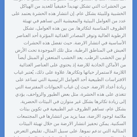
من الحشرات التي تشكل تهديداً حقيقياً للعديد من الهياكل
الخشبية وللبيئة بشكل عام. إن انتشار هذه الحشرة يعتمد على
عدد من العوامل البيئية والمعيشية التي تساهم في تهيئة
الظروف المناسبة لتكاثرها. من بين هذه العوامل، تشكل
الرطوبة العالية وتوفر المصادر الغذائية المؤثرة أحد العناصر
الأساسية في انتشار الارضة. حيث تفضل هذه الحشرات
العيش في المناطق الرطبة، مثل تلك الموجودة تحت الأرض
أو بين الخشب الرطب. يعد الخشب المتعفن أو المبتل أيضاً
من الأماكن الجاذبة للارضة إذ يحتوي على العناصر الغذائية
اللازمة لاستمرار حياتها وتكاثرها. علاوة على ذلك، يُعتبر غياب
الافتراسات الطبيعية أحد العوامل الرئيسية التي تساعد على
زيادة أعداد الارضة. حيث إن غياب الحيوانات المفترسة التي
تتغذى على هذه الحشرة، مثل بعض الطيور والزواحف، يؤدي
إلى زيادة تكاثرها بشكل غير متوازن في البيئات الحضرية.
بشكل عام، تساهم الظروف غير الطبيعية في تكوين بيئات
ملائمة لوجود الارضة، مما يزيد من انتشارها في المجتمعات
السكنية. يمكن تحفيز انتشار الارضة من خلال تهيئة البيئات
المثالية التي تدعم نموها. على سبيل المثال، تقليص التعرض