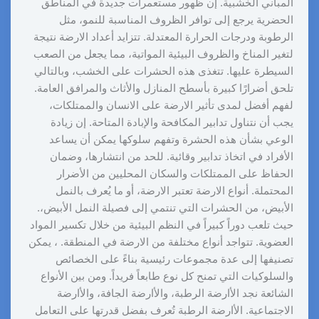
المباني الخشبية. إن ظهور مستعمرات جديدة في المناطق
الحضرية يرجع إلى توافر الظروف المناسبة للنمو، مثل
الرطوبة ودرجات الحرارة المعتدلة. تتزايد أعداد الارضة نتيجة
لتغير المناخ والظروف البيئية المواتية، مما يجعل من الصعب
السيطرة عليها. تتغذى هذه الحشرات على الخشب، وبالتالي
تلحق أضرارًا كبيرة بأسطح المنازل والأثاث والمرافق العامة.
لفهم أفضل لمدى تأثير الارضة على الانسان والممتلكات،
يجب أن نتناول تدابير المكافحة والإبادة المتاحة. إن زيادة
الوعي بشأن هذه الحشرة وتفهم سلوكها يمكن أن يساعد
الأفراد في اتخاذ تدابير وقائية. للحد من انتشارها، وضمان
الحفاظ على الممتلكات والسكان المحليين من الأضرار
المحتملة. أنواع الارضة تعتبر الارضة، أو ما يُعرف بالنمل
الأبيض، من الحشرات التي تنتمي إلى فصيلة النمل الأبيض،.
حيث تلعب دوراً كبيراً في النظم البيئية من خلال تكسير المواد
العضوية. تتواجد أنواع مختلفة من الارضة في المنطقة. ، يمكن
تصنيفها إلى عدة مجموعات رئيسية بناءً على الخصائص
والسلوكيات التي تمنح كل نوع طابعاً فريداً. ومن بين الأنواع
الشائعة نجد الأارضة الرطبة، والأارضة الجافة، والأارضة
الاجتماعية. الأارضة الرطبة تُعرف بفضل قدرتها على التعامل