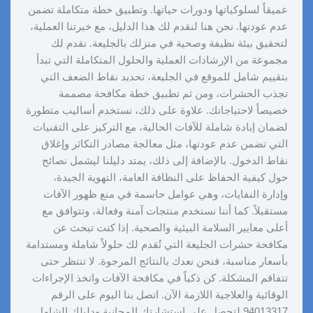
عميقاً لسلوكياتها ودورات حياتها. وتطبيق خطة متكاملة تضمن
عدم عودتها. نحن هنا لنقدم لك هذا الدليل، مع خبرتنا العملية،
لتحقيق بيئة نظيفة وصحية في منزلك بالجليعة. نقدم لك
مجموعة من الإرشادات العملية والحلول المتكاملة التي تبدأ
بتقييم شامل للموقع في الجليعة، تحديد نقاط الضعف التي
تجذب الحشرات، ومن ثم تطبيق خطة مكافحة مصممة
خصيصاً لاحتياجاتك. علاوة على ذلك، نستخدم أساليب متطورة
لضمان إبادة شاملة للآفات الحالية، مع التركيز على التقنيات
التي تضمن عدم عودتها، مثل معالجة مصادر التكاثر وإغلاق
نقاط الدخول. بالإضافة إلى ذلك، يمتد دليلنا ليشمل نصائح
حول كيفية الحفاظ على النظافة العامة، التهوية الجيدة،
وإدارة النفايات، وهي عوامل حاسمة في منع ظهور الآفات
مستقبلاً. كما أننا نستخدم منتجات آمنة وفعالة، وتتوافق مع
أعلى معايير السلامة البيئية والصحية. إذا كنت تبحث عن
مكافحة حشرات الجليعة التي تُقدم لك حلولاً شاملة ومستدامة
بأسعار مناسبة، فنحن نعدك بالنتائج المرجوة. لا تنتظر حتى
تتفاقم المشكلة. كن ذكياً في مكافحة الآفات واتخذ الإجراءات
الوقائية والعلاجية اللازمة الآن. اتصل بنا اليوم على الرقم
94013317 لتحصل على استشارتك المجانية ودليلك الشامل