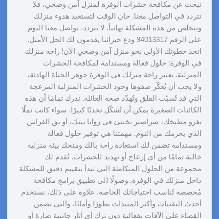
تبحث عن مكافحة حشرات الوفرة لمنزل آمن وصحي، فلا
تتردد في التواصل معنا. حان الوقت لتستعيد هدوء منزلك
وتتخلص من هذه المشكلة نهائياً. لا تتردد، تواصل معنا اليوم
على الرقم 94013317 ودع خبرائنا يقدمون لك الحل الأمثل.
اتخذ خطوتك الأولى نحو منزل آمن وصحي الآن! راحة منزلك
في الوفرة: حلول فعالة ومستدامة لمكافحة الحشرات
المنزلية. تعتبر راحة منزلك في الوفرة جوهر الحياة الهادئة،
ولا يجب أن يُعكّر صفوها وجود الحشرات المنزلية المزعجة
التي قد تُسبّب القلق وتُهدّد صحة العائلة. ندرك تمامًا أن هذه
الكائنات الصغيرة يمكن أن تُشكّل تحديًا كبيرًا. سواء كانت نملًا
يغزو مطبخك، صراصير تختبئ في زوايا بيتك، أو بق الفراش
الذي يحرمك من النوم. مهمتنا هي توفير حلول فعالة
ومستدامة تضمن لك استعادة راحة بالك ومنحك بيئة منزلية
خالية تمامًا من أي إزعاج أو تهديد للحشرات. نُقدم لك
مجموعة من الحلول المتكاملة التي تبدأ بتقييم دقيق للمشكلة
داخل منزلك في الوفرة. وصولًا إلى تطبيق برامج مكافحة
مُخصصة تُناسب احتياجاتك الخاصة. علاوة على ذلك، نستخدم
أحدث التقنيات وأكثر المبيدات تطورًا وأمانًا، والتي تضمن
القضاء على الآفات بفعالية دون ترك أي آثار جانبية ضارة أو