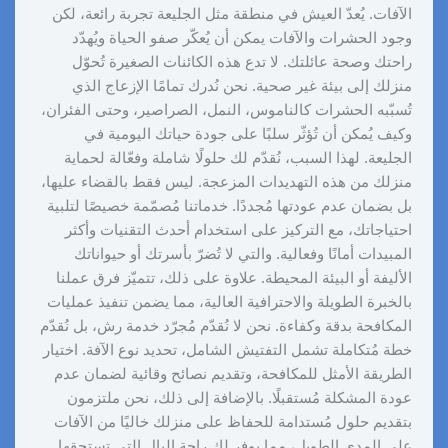
الآفات. يُعدّ العيش في منطقة مثل الجليعة تجربة رائعة، لكن
وجود الحشرات والآفات يمكن أن يُعكّر صفو الحياة ويُهدّد
راحتك وصحة عائلتك. لا تدع هذه الكائنات الصغيرة تُحوّل
منزلك إلى بيئة غير صحية. نحن نُدرك تمامًا الإزعاج الذي
تُسبّبه الحشرات كالناموس، النمل، الصراصير، وحتى الفئران،
وكيف يُمكن أن تُؤثّر سلبًا على جودة حياتك اليومية في
الجليعة. لهذا السبب، نُقدّم لك حلولًا شاملة وفعّالة لحماية
منزلك من هذه التهديدات المزعجة. ليس فقط بالقضاء عليها،
بل بضمان عدم عودتها مُجددًا. خدماتنا مُصمّمة خصيصًا لتلبية
احتياجاتك، مع التركيز على استخدام أحدث التقنيات وأكثر
المبيدات أمانًا وفعالية. والتي لا تُضرّ بأسرتك أو حيواناتك
الأليفة أو البيئة المحيطة. علاوة على ذلك، تتميّز فرق عملنا
بالخبرة الطويلة والاحترافية العالية، مما يضمن تنفيذ عمليات
المكافحة بدقة وكفاءة. نحن لا نُقدّم مُجرّد خدمة رش، بل نُقدّم
خطة مُتكاملة تشمل التفتيش الشامل، تحديد نوع الآفة. اختيار
الطريقة الأمثل للمكافحة، وتقديم نصائح وقائية لضمان عدم
عودة المشكلة مُستقبلًا. بالإضافة إلى ذلك، نحن ملتزمون
بتقديم حلول مُستدامة للحفاظ على منزلك خاليًا من الآفات
على المدى الطويل، مما يوفر لك راحة البال التي تستحقها.