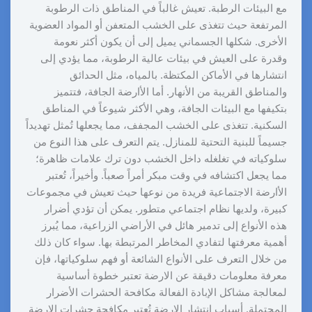
مع البيئات الرطبة. تعيش غالباً في المناطق ذات الرطوبة
المرتفعة حيث تتغذى على الخشب المتعفن أو المواد العضوية
الأخرى. شكلها الجسماني يميل إلى أن يكون أكثر نعومة
وقدرة على العيش في بيئات عالية الرطوبة، مما يؤدي إلى
انتشارها في الأماكن المكتظة. بالمياه، مثل الحدائق
والمناطق القريبة من الأنهار. أما الأارضة الجافة، فتتميز
بتكيفها مع البيئات الجافة، وهي الأكثر شيوعاً في المناطق
السكنية. تتغذى على الخشب المجفف، مما يجعلها تُمثل تهديداً
جسيماً للبنية التحتية للمنازل. يتم التعرف على هذا النوع من
سلوكياته في تغلغله داخل الخشب دون ترك علامات ظاهرة؛
مما يجعل اكتشافه في وقت مبكر أمراً صعباً. وأخيراً، تُعتبر
الأارضة الاجتماعية فريدة من نوعها حيث تعيش في مجموعات
كبيرة، ولديها نظام اجتماعي متطور. يمكن أن تؤدي أضرار
هذه الأنواع إلى تدمير هائل في الأراضي الزراعية، مما يُبرز
أهمية معرفتها لتفادي المخاطر المرتبطة بها. سواء كان ذلك
من خلال التعرف على الأنواع الشائعة أو فهم سلوكياتها، فإن
معرفة معلومات دقيقة عن الارضة تعتبر خطوة أساسية
لمعالجة مشاكل الإبادة الفعالة مكافحة الحشرات الأضرار
المحتملة. أسباب انتشار الارضة تُعتبر مكافحة حشرات الارضة