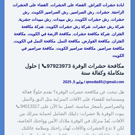
r
y
k
d
t
t
e
,
,
ابادة حشرات الفراش
القضاء على الحشرات
القضاء على الحشرات
e
L
e
i
e
s
b
,
,
,
,
الزاحفة
حشرات
رش الصراصير
رش الصراصير الكويت
رش
i
d
t
r
A
o
,
,
,
,
حشرات
رش حشرات الكويت
رش مبيدات
رش مبيدات حشرية
,
,
شركة رش حشرات
شركة رش حشرات الكويت
شركة مكافحة
n
I
e
p
o
,
,
,
الفئران
شركة مكافحة حشرات
مكافحة الارضة في الكويت
مكافحة
k
n
s
p
k
,
,
,
,
الفئران
مكافحة القوارض
مكافحة النمل
مكافحة النمل في الكويت
t
,
,
مكافحة صراصير
مكافحة صراصير الكويت
مكافحة صراصير في
الكويت
مكافحة حشرات الوفرة 97923973📞 | حلول
متكاملة وكفالة سنة
qmedia85@gmail.com
/
يوليو 5, 2025
هل تبحث عن مكافحة حشرات الوفرة؟ نقدم حلولًا فعالة
ومستدامة للقضاء على الآفات المنزلية مثل البق والنمل
والصراصير بأسعار مناسبة. اتصل بنا الآن على 94013317📞
بيوت الوفرة بلا حشرات: دليلك الشامل لحماية منزلك من
الآفات. يُعدّ منزلك في الوفرة ملاذك الآمن وواحتك الخاصة،
لكن لا تدع الحشرات والآفات تُهدّد راحتك وسلامة عائلتك.