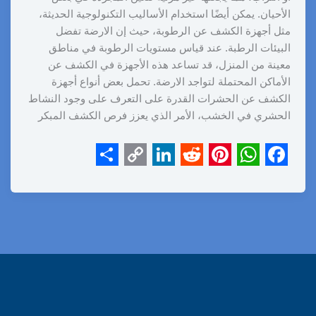
الأحيان. يمكن أيضًا استخدام الأساليب التكنولوجية الحديثة،
مثل أجهزة الكشف عن الرطوبة، حيث إن الارضة تفضل
البيئات الرطبة. عند قياس مستويات الرطوبة في مناطق
معينة من المنزل، قد تساعد هذه الأجهزة في الكشف عن
الأماكن المحتملة لتواجد الارضة. تحمل بعض أنواع أجهزة
الكشف عن الحشرات القدرة على التعرف على وجود النشاط
الحشري في الخشب، الأمر الذي يعزز فرص الكشف المبكر
S
C
L
R
P
W
F
h
o
i
e
i
h
a
a
p
n
d
n
a
c
r
y
k
d
t
t
e
e
L
e
i
e
s
b
i
d
t
r
A
o
n
I
e
p
o