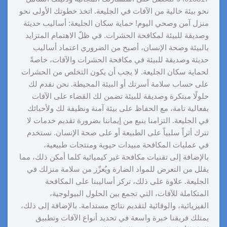
نحو بيئة خالية من الآفات في الجليعة. اتخذ خطوتك الأولى نحو
منزل آمن وصحي اليوم! حماية سكان الجليعة: أساليب حديثة
وصديقة للبيئة لمكافحة الحشرات. في ظلّ الاهتمام المتزايد
بالبيئة وصحة الإنسان، أصبح من الضروري اعتماد أساليب
حديثة وصديقة للبيئة في مكافحة الحشرات والآفات، خاصةً
لحماية سكان الجليعة. لا يجب أن يكون التخلص من الحشرات
على حساب سلامة أسرتك أو البيئة المحيطة. نحن نقدم لك
حلولًا مبتكرة وصديقة للبيئة تضمن لك القضاء على الآفات
بفعالية تامة، مع الحفاظ على بيئة آمنة ونظيفة لك ولأحبائك
في الجليعة. التزامنا ينبع من إيماننا بضرورة تقديم خدمات لا
تترك أثراً سلبياً على الطبيعة أو على صحة الإنسان. نستخدم
في عمليات المكافحة مبيدات حيوية ومنتجات طبيعية،
بالإضافة إلى تقنيات مكافحة غير كيميائية كلما أمكن ذلك، مما
يقلل من التعرض للمواد الضارة ويُعزّز من سلامة منزلك في
الجليعة. علاوة على ذلك، تركز أساليبنا على المكافحة
المتكاملة للآفات، التي تجمع بين الحلول البيولوجية،
الفيزيائية، والوقائية لتقديم نتائج مستدامة. بالإضافة إلى ذلك،
يمتلك فريقنا خبرة واسعة في تحديد أنواع الآفات وتطبيق