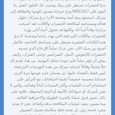
تدع الحشرات تسيطر على بيتك وتسبب لك القلق؛ اتصل بنا
اليوم على 94013317 ودع خبرائنا يعيدون الهدوء والنظافة إلى
منزلك. استمتع ببيئة آمنة وصحية الآن! درع منزلك: حلول
فعالة ومستدامة لمكافحة الحشرات والآفات لقد أصبحت
منازلنا ملاذاً آمناً لنا، ولكنها قد تتحول أحياناً إلى بؤرة
للحشرات والآفات المزعجة التي تهدد راحتنا وصحتنا. لا تدع
هذه الكائنات الصغيرة تسيطر على مساحتك الخاصة، فالحل
أصبح بين يديك الآن. نحن ندرك تماماً الإزعاج الذي تسببه
الحشرات كالبعوض، النمل، الصراصير، وحتى الفئران، وكيف
يمكن أن تؤثر سلباً على جودة حياتك اليومية. من هنا، نُقدم لك
حلاً شاملاً وفعّالاً لحماية منزلك من هذه التهديدات المزعجة،
ليس فقط بالقضاء عليها، بل بضمان عدم عودتها مرة أخرى.
خدماتنا مصممة خصيصاً لتلبية احتياجاتك، مع التركيز على
استخدام أحدث التقنيات وأكثر المبيدات أماناً وفعالية، والتي لا
تضر بأسرتك أو حيواناتك الأليفة أو البيئة المحيطة. علاوة على
ذلك، تتميز فرق عملنا بالخبرة الطويلة والاحترافية العالية،
مما يضمن تنفيذ عمليات المكافحة بدقة وكفاءة. نحن لا نقدم
مجرد خدمة رش، بل نقدم خطة متكاملة تشمل التفتيش