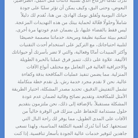
ندرك تمامًا الإزعاج الذي تسببه كائنات مثل النمل، الصراصير،
البعوض، وحتى البق، وكيف يمكن أن تؤثر سلبًا على جودة
حياتك اليومية وتُقلق نومك الهادئ. من هنا، نُقدم لك دليلاً
شاملاً وحلولًا فعّالة لحماية بيتك من هذه التهديدات المزعجة.
ليس فقط بالقضاء عليها، بل بضمان عدم عودتها مرة أخرى،
لتنعم ببيئة سكنية نظيفة ومريحة. خدماتنا مصممة خصيصًا
لتلبية احتياجاتك، مع التركيز على استخدام أحدث التقنيات
وأكثر المبيدات أمانًا وفعالية، والتي لا تضر بأسرتك أو حيواناتك
الأليفة. علاوة على ذلك، تتميز فرق عملنا بالخبرة الطويلة
والاحترافية العالية في التعامل مع مختلف أنواع الآفات
المنزلية. مما يضمن تنفيذ عمليات المكافحة بدقة وكفاءة
عالية. نحن لا نقدم مجرد خدمة رش، بل نقدم خطة متكاملة
تشمل التفتيش الدقيق، تحديد مصدر المشكلة، اختيار الطريقة
الأمثل للمكافحة. وتقديم نصائح وقائية لضمان عدم عودة
المشكلة مستقبلاً. بالإضافة إلى ذلك، نحن ملتزمون بتقديم
حلول مستدامة للحفاظ على منزلك في الوفرة خالياً من
الآفات على المدى الطويل، مما يوفر لك راحة البال التي
تستحقها. كما أننا نُدرك أهمية التكلفة المناسبة، ولهذا نسعى
جاهدين لتوفير خدمات عالية الجودة بأسعار تنافسية. إذا كنت