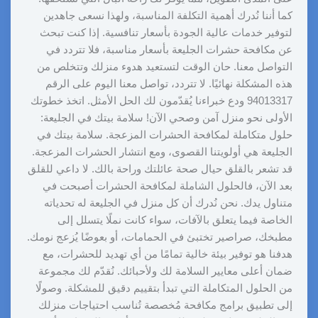
كما أننا نُدرك أهمية التكلفة المناسبة، ولهذا نسعى جاهدين
لتوفير خدمات عالية الجودة بأسعار تنافسية. إذا كنت تبحث
عن مكافحة حشرات الجليعة بأسعار مناسبة، فلا تتردد في
التواصل معنا. حان الوقت لتستعيد هدوء منزلك وتتخلص من
هذه المشكلة نهائيًا. لا تتردد، تواصل معنا اليوم على الرقم
94013317 ودع خبراءنا يُقدّمون لك الحل الأمثل. اتخذ خطوتك
الأولى نحو منزل آمن وصحي الآن! سلامة بيتك في الجليعة:
حلول متكاملة لمكافحة الحشرات المزعجة. سلامة بيتك في
الجليعة هي أولويتنا القصوى، ومع انتشار الحشرات المزعجة.
قد تشعر بالقلق حيال صحة عائلتك وراحة بالك. لا داعي للقلق
بعد الآن، فالحلول الشاملة لمكافحة الحشرات أصبحت في
متناول يدك. نحن نُدرك أن كل منزل في الجليعة له تحدياته
الخاصة فيما يتعلق بالآفات، سواء كانت نملًا يتسلل إلى
مطبخك، صراصير تختبئ في الحمامات، أو بعوضًا يُزعج نومك.
هدفنا هو توفير بيئة خالية تمامًا من أي تهديد للحشرات، مع
ضمان أعلى معايير السلامة لك ولأحبائك. نُقدّم لك مجموعة
من الحلول المتكاملة التي تبدأ بتقييم دقيق للمشكلة. وصولًا
إلى تطبيق برامج مكافحة مُخصصة تُناسب احتياجات منزلك