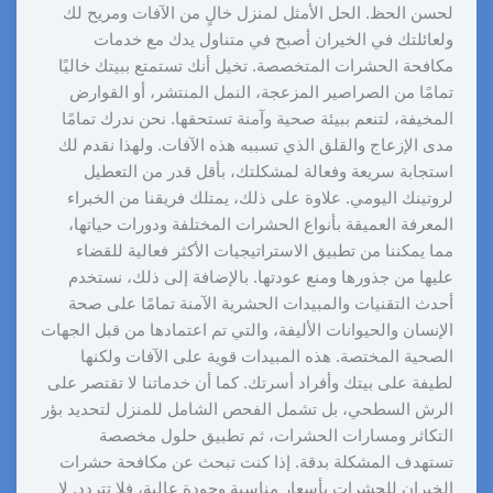
لحسن الحظ. الحل الأمثل لمنزل خالٍ من الآفات ومريح لك
ولعائلتك في الخيران أصبح في متناول يدك مع خدمات
مكافحة الحشرات المتخصصة. تخيل أنك تستمتع ببيتك خاليًا
تمامًا من الصراصير المزعجة، النمل المنتشر، أو القوارض
المخيفة، لتنعم ببيئة صحية وآمنة تستحقها. نحن ندرك تمامًا
مدى الإزعاج والقلق الذي تسببه هذه الآفات. ولهذا نقدم لك
استجابة سريعة وفعالة لمشكلتك، بأقل قدر من التعطيل
لروتينك اليومي. علاوة على ذلك، يمتلك فريقنا من الخبراء
المعرفة العميقة بأنواع الحشرات المختلفة ودورات حياتها،
مما يمكننا من تطبيق الاستراتيجيات الأكثر فعالية للقضاء
عليها من جذورها ومنع عودتها. بالإضافة إلى ذلك، نستخدم
أحدث التقنيات والمبيدات الحشرية الآمنة تمامًا على صحة
الإنسان والحيوانات الأليفة، والتي تم اعتمادها من قبل الجهات
الصحية المختصة. هذه المبيدات قوية على الآفات ولكنها
لطيفة على بيتك وأفراد أسرتك. كما أن خدماتنا لا تقتصر على
الرش السطحي، بل تشمل الفحص الشامل للمنزل لتحديد بؤر
التكاثر ومسارات الحشرات، ثم تطبيق حلول مخصصة
تستهدف المشكلة بدقة. إذا كنت تبحث عن مكافحة حشرات
الخيران للحشرات بأسعار مناسبة وجودة عالية، فلا تتردد. لا