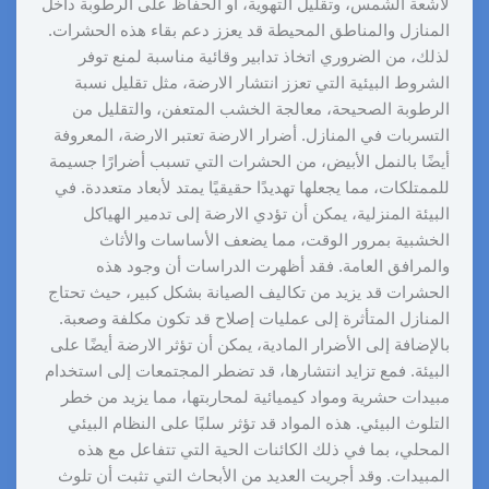
لأشعة الشمس، وتقليل التهوية، أو الحفاظ على الرطوبة داخل
المنازل والمناطق المحيطة قد يعزز دعم بقاء هذه الحشرات.
لذلك، من الضروري اتخاذ تدابير وقائية مناسبة لمنع توفر
الشروط البيئية التي تعزز انتشار الارضة، مثل تقليل نسبة
الرطوبة الصحيحة، معالجة الخشب المتعفن، والتقليل من
التسربات في المنازل. أضرار الارضة تعتبر الارضة، المعروفة
أيضًا بالنمل الأبيض، من الحشرات التي تسبب أضرارًا جسيمة
للممتلكات، مما يجعلها تهديدًا حقيقيًا يمتد لأبعاد متعددة. في
البيئة المنزلية، يمكن أن تؤدي الارضة إلى تدمير الهياكل
الخشبية بمرور الوقت، مما يضعف الأساسات والأثاث
والمرافق العامة. فقد أظهرت الدراسات أن وجود هذه
الحشرات قد يزيد من تكاليف الصيانة بشكل كبير، حيث تحتاج
المنازل المتأثرة إلى عمليات إصلاح قد تكون مكلفة وصعبة.
بالإضافة إلى الأضرار المادية، يمكن أن تؤثر الارضة أيضًا على
البيئة. فمع تزايد انتشارها، قد تضطر المجتمعات إلى استخدام
مبيدات حشرية ومواد كيميائية لمحاربتها، مما يزيد من خطر
التلوث البيئي. هذه المواد قد تؤثر سلبًا على النظام البيئي
المحلي، بما في ذلك الكائنات الحية التي تتفاعل مع هذه
المبيدات. وقد أجريت العديد من الأبحاث التي تثبت أن تلوث