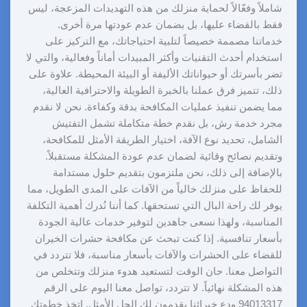
شاملاً وفعّالاً لحماية منزلك من هذه التهديدات المزعجة، ليس
فقط بالقضاء عليها، بل بضمان عدم عودتها مرة أخرى.
خدماتنا مصممة خصيصاً لتلبية احتياجاتك، مع التركيز على
استخدام أحدث التقنيات وأكثر المبيدات أماناً وفعالية، والتي لا
تضر بأسرتك أو حيواناتك الأليفة أو البيئة المحيطة. علاوة على
ذلك، تتميز فرق عملنا بالخبرة الطويلة والاحترافية العالية،
مما يضمن تنفيذ عمليات المكافحة بدقة وكفاءة. نحن لا نقدم
مجرد خدمة رش، بل نقدم خطة متكاملة تشمل التفتيش
الشامل، تحديد نوع الآفة، اختيار الطريقة الأمثل للمكافحة،
وتقديم نصائح وقائية لضمان عدم عودة المشكلة مستقبلاً.
بالإضافة إلى ذلك، نحن ملتزمون بتقديم حلول مستدامة
للحفاظ على منزلك خالياً من الآفات على المدى الطويل، مما
يوفر لك راحة البال التي تستحقها. كما أننا نُدرك أهمية التكلفة
المناسبة، ولهذا نسعى جاهدين لتوفير خدمات عالية الجودة
بأسعار تنافسية. إذا كنت تبحث عن مكافحة حشرات الخيران
للقضاء على الحشرات والآفات بأسعار مناسبة، فلا تتردد في
التواصل معنا. حان الوقت لتستعيد هدوء منزلك وتتخلص من
هذه المشكلة نهائياً. لا تتردد، تواصل معنا اليوم على الرقم
94013317 ودع خبرائنا يقدمون لك الحل الأمثل. اتخذ خطوتك