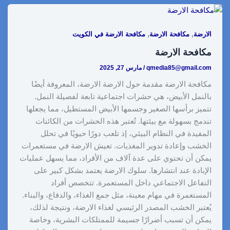
a
p
n
d
n
a
c
r
y
k
d
t
t
e
,
,
الارضة
مكافحة الارضة
مكافحة الارضة في الكويت
e
L
e
i
e
s
b
مكافحة الارضة
i
d
t
r
A
o
qmedia85@gmail.com
/
مارس 27, 2025
n
I
e
p
o
مكافحة الارضة مقدمة حول الارضة الارضة، المعروفة أيضًا
k
n
s
p
k
بالنمل الأبيض، هي حشرات اجتماعية تابعة لفصيلة النمل.
t
تتميز برأسها الصغير وجسمها الأبيض المستطيل، مما يجعلها
تندمج بسهولة مع بيئتها. تُعتبر هذه الحشرات من الكائنات
المفيدة في النظام البيئي، إذ تلعب دورًا حيويًا في تحلل
الخشب وإعادة تدوير المغذيات. تعيش الارضة في مستعمرات
يمكن أن تحتوي على عدة آلاف من الأفراد، مما يسهل عمليات
الإبادة عند انتشارها. سلوك الارضة يعتمد بشكل كبير على
التفاعل الاجتماعي داخل المستعمرة. تتخصص أفراد
المستعمرة في مهام معينة، مثل جمع الغذاء، والدفاع، والبناء.
يُعتبر الخشب المصدر الرئيسي لغذاء الارضة، ونتيجة لذلك،
يمكن أن تسبب أضرارًا جسيمة للممتلكات البشرية، وخاصة