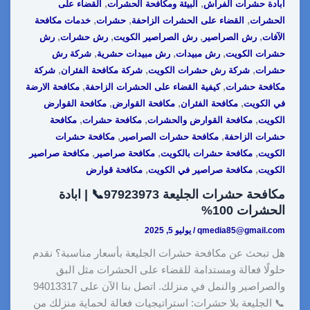
,
,
ابادة حشرات الفراش
البيئة ومكافحة الحشرات
القضاء على
e
L
e
i
e
s
b
,
,
,
الحشرات
القضاء على الحشرات الزاحفة
حشرات
خدمات مكافحة
i
d
t
r
A
o
,
,
,
,
الآفات
رش الصراصير
رش الصراصير الكويت
رش حشرات
رش
,
,
,
حشرات الكويت
رش مبيدات
رش مبيدات حشرية
شركة رش
n
I
e
p
o
,
,
,
حشرات
شركة رش حشرات الكويت
شركة مكافحة الفئران
شركة
k
n
s
p
k
,
,
مكافحة حشرات
كيفية القضاء على الحشرات الزاحفة
مكافحة الارضة
t
,
,
,
في الكويت
مكافحة الفئران
مكافحة القوارض
مكافحة القوارض
,
,
,
الكويت
مكافحة القوارض والحشرات
مكافحة حشرات
مكافحة
,
,
حشرات الزاحفة
مكافحة حشرات الصراصير
مكافحة حشرات
,
,
,
الكويت
مكافحة حشرات بالكويت
مكافحة صراصير
مكافحة صراصير
,
,
الكويت
مكافحة صراصير في الكويت
مكافحة قوارض
مكافحة حشرات الجليعة 97923973📞 | ابادة
الحشرات 100%
qmedia85@gmail.com
/
يوليو 5, 2025
هل تبحث عن مكافحة حشرات الجليعة بأسعار مناسبة؟ نقدم
حلولًا فعالة ومستدامة للقضاء على الحشرات مثل البق
والصراصير والنمل في منزلك. اتصل بنا الآن على 94013317
📞 الجليعة بلا حشرات: استراتيجيات فعالة لحماية منزلك من