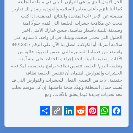
الحل الأمثل الذي يراعي التوازن البيئي في منطقة الجليعة.
كما أننا نلتزم بأعلى معايير السلامة والجودة، ونقدم لك تقارير
مفصلة عن الإجراءات المتخذة والنتائج المحققة. إذا كنت
تبحث عن مكافحة حشرات الجليعة التي تُقدم حلولًا آمنة
وصديقة للبيئة بأسعار مناسبة، فنحن خيارك الأمثل. اختر
الحلول التي تحمي صحتك وبيئتك في آن واحد. لا تساوم على
سلامة أسرتك أو الكوكب. اتصل بنا الآن على الرقم 94013317
واستفد من خدماتنا المتميزة التي تضمن لك بيئة خالية من
الآفات وصديقة للبيئة. اتخذ إجراءك للحفاظ على بيئة آمنة
ونظيفة اليوم! الجليعة تتنفس نظافة: برامج متخصصة لمكافحة
الحشرات والقوارض. لضمان أن تتنفس الجليعة نظافة
حقيقية، لا بد من التصدي الفعال للحشرات والقوارض التي قد
تُفسد جمال المنطقة وتُهدّد صحة قاطنيها. إن كل موسم يجلب
معه تحديات جديدة فيما يتعلق بالآفات، ومع
S
C
L
R
P
W
F
h
o
i
e
i
h
a