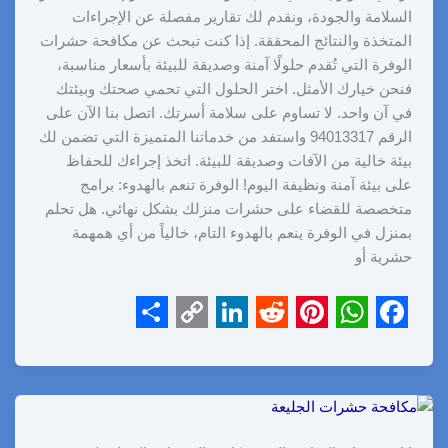
السلامة والجودة، ونقدم لك تقارير مفصلة عن الإجراءات
المتخذة والنتائج المحققة. إذا كنت تبحث عن مكافحة حشرات
الوفرة التي تُقدم حلولًا آمنة وصديقة للبيئة بأسعار مناسبة،
فنحن خيارك الأمثل. اختر الحلول التي تحمي صحتك وبيئتك
في آن واحد. لا تساوم على سلامة أسرتك. اتصل بنا الآن على
الرقم 94013317 واستفد من خدماتنا المتميزة التي تضمن لك
بيئة خالية من الآفات وصديقة للبيئة. اتخذ إجراءك للحفاظ
على بيئة آمنة ونظيفة اليوم! الوفرة تنعم بالهدوء: برامج
متخصصة للقضاء على حشرات منزلك بشكل نهائي. هل تحلم
بمنزل في الوفرة ينعم بالهدوء التام، خالياً من أي همهمة
حشرية أو
S
C
L
R
P
W
F
h
o
i
e
i
h
a
a
p
n
d
n
a
c
r
y
k
d
t
t
e