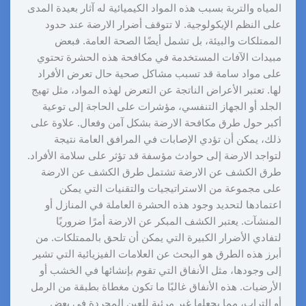
المياه والتربة بسبب هذه المواد الكيميائية له آثار بعيدة المدى
على النظم الإيكولوجية. لا تتوقف أضرار الارضة عند حدود
الممتلكات والبيئة، بل تشمل أيضًا الصحة العامة. فبعض
مبيدات الآفات المستخدمة في مكافحة هذه الحشرة تحتوي
على مواد سامة قد تسبب مشاكل صحية حال تعرض الأفراد
لها. تعتبر الأعراض الناتجة عن التعرض لهذه المواد، مثل تهيج
الجلد أو الجهاز التنفسي، مؤشرات على الحاجة إلى توعية
أكبر حول طرق مكافحة الارضة بشكل آمن وفعال. علاوة على
ذلك، يمكن أن تؤدي الإصابات في المرافق العامة نتيجة
لتواجد الارضة إلى حوادث مؤسفة قد تؤثر على سلامة الأفراد.
طرق الكشف عن الارضة تشتمل طرق الكشف عن الارضة
على مجموعة من الاستراتيجيات والتقنيات التي يمكن
اعتمادها لتحديد وجود هذه الحشرة العاملة في المنازل أو
المنشآت. يعتبر الكشف المبكر عن الارضة أمرًا ضروريًا
لتفادي الأضرار الكبيرة التي يمكن أن تلحق بالممتلكات. من
أبرز هذه الطرق هو البحث عن العلامات الفيزيائية التي تشير
إلى وجودها، مثل الأنفاق التي تقوم بإنشائها في الخشب أو
الأرضيات. هذه الأنفاق غالبًا ما تكون مغطاة بطبقة من الرمل
أو التراب، مما يجعلها غير مرئية للعين المجردة في بعض