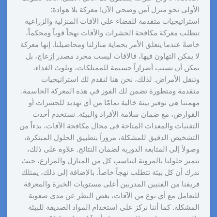
الأولى نحو منزل آمن وصحي الآن! معركة بلا هوادة:
استراتيجيات متقدمة للقضاء على الآفات المنزلية والزراعية
تتطلب معركة مكافحة الحشرات والآفات نهجاً قوياً ومحكماً،
خاصةً عندما يتعلق الأمر بحماية منازلنا ومحاصيلنا. إنها معركة
لا يمكن التهاون فيها، فالآفات ليست مجرد مصدر إزعاج، بل
يمكن أن تسبب أضراراً جسيمة للممتلكات، وتلوث الغذاء،
وتنقل الأمراض. لذلك، نحن هنا لنقدم لك استراتيجيات
متقدمة ومتطورة تضمن لك الفوز في هذه المعركة الحاسمة.
مهمتنا هي توفير بيئة خالية تمامًا من أي تهديد للحشرات أو
القوارض، مع ضمان سلامة الأفراد والبيئة. نستخدم أحدث
التقنيات والمعدات المتاحة في مجال مكافحة الآفات، بدءاً من
التشخيص الدقيق للمشكلة، مروراً بتطبيق الحلول المبتكرة،
وصولاً إلى المتابعة الدورية لضمان النتائج. علاوة على ذلك،
تتميز حلولنا بالمرونة لتناسب كل من المنازل والمزارع، حيث
ندرك أن كل بيئة تتطلب نهجاً خاصاً. بالإضافة إلى ذلك، يمتلك
فريقنا من الفنيين المدربين أعلى مستويات الخبرة والمعرفة
للتعامل مع أي نوع من الآفات، بغض النظر عن مدى صعوبة
المشكلة. كما أننا نركز على استخدام المواد الصديقة للبيئة