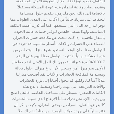
الشامل، تحديد نوع الآفة، اختيار الطريقة الأمثل للمكافحة،
وتقديم نصائح وقائية لضمان عدم عودة المشكلة مستقبلاً.
بالإضافة إلى ذلك، نحن ملتزمون بتقديم حلول مستدامة
للحفاظ على منزلك خالياً من الآفات على المدى الطويل، مما
يوفر لك راحة البال التي تستحقها. كما أننا نُدرك أهمية التكلفة
المناسبة، ولهذا نسعى جاهدين لتوفير خدمات عالية الجودة
بأسعار تنافسية. إذا كنت تبحث عن مكافحة حشرات الخيران
للقضاء على الحشرات والآفات بأسعار مناسبة، فلا تتردد في
التواصل معنا. حان الوقت لتستعيد هدوء منزلك وتتخلص من
هذه المشكلة نهائياً. لا تتردد، تواصل معنا اليوم على الرقم
94013317 ودع خبرائنا يقدمون لك الحل الأمثل. اتخذ خطوتك
الأولى نحو منزل آمن وصحي الآن! درع منزلك: حلول فعالة
ومستدامة لمكافحة الحشرات والآفات لقد أصبحت منازلنا
ملاذاً آمناً لنا، ولكنها قد تتحول أحياناً إلى بؤرة للحشرات
والآفات المزعجة التي تهدد راحتنا وصحتنا. لا تدع هذه
الكائنات الصغيرة تسيطر على مساحتك الخاصة، فالحل أصبح
بين يديك الآن. نحن ندرك تماماً الإزعاج الذي تسببه الحشرات
كالبعوض، النمل، الصراصير، وحتى الفئران، وكيف يمكن أن
تؤثر سلباً على جودة حياتك اليومية. من هنا، نُقدم لك حلاً