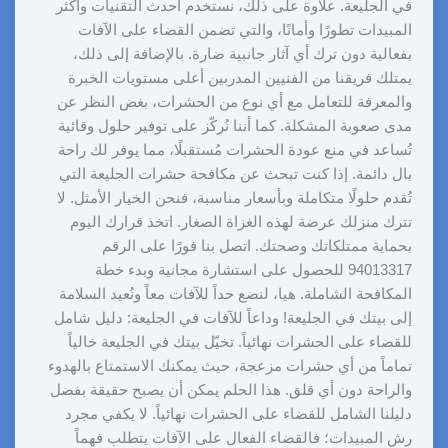
في الجليعة. علاوة على ذلك، نستخدم أحدث التقنيات وأكثر
المبيدات تطورًا وأمانًا، والتي تضمن القضاء على الآفات
بفعالية دون ترك أي آثار جانبية ضارة. بالإضافة إلى ذلك،
يمتلك فريقنا من الفنيين المدربين أعلى مستويات الخبرة
والمعرفة للتعامل مع أي نوع من الحشرات، بغض النظر عن
مدى صعوبة المشكلة. كما أننا نُركّز على توفير حلول وقائية
تُساعد في منع عودة الحشرات مُستقبلًا، مما يوفر لك راحة
بال دائمة. إذا كنت تبحث عن مكافحة حشرات الجليعة التي
تُقدم حلولًا متكاملة وبأسعار مناسبة، فنحن الخيار الأمثل. لا
تترك منزلك عرضة لهذه الغزاة الصغار. اتخذ قرارك اليوم
بحماية ممتلكاتك وصحتك. اتصل بنا فورًا على الرقم
94013317 للحصول على استشارة مجانية وبدء خطة
المكافحة الشاملة. هيا، لنضع حداً للآفات معاً ونُعيد السلامة
إلى بيتك في الجليعة! وداعاً للآفات في الجليعة: دليل شامل
للقضاء على الحشرات نهائياً. تخيّل بيتك في الجليعة خالياً
تماماً من أي حشرات مزعجة، حيث يمكنك الاستمتاع بالهدوء
والراحة دون أي قلق. هذا الحلم يمكن أن يصبح حقيقة بفضل
دليلنا الشامل للقضاء على الحشرات نهائياً. لا يكفي مجرد
رش المبيدات؛ فالقضاء الفعال على الآفات يتطلب فهماً