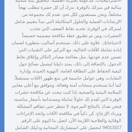
الاستراتيجيات، مدعومة بخبرتنا العملية، لتحقيق بيئة سكنية
مثالية في منزلك بالوفرة. ندرك أن كل حشرة تتطلب نهجاً
مختلفاً، ونحن مستعدون لكل تحدٍ. نقدم لك مجموعة من
الإرشادات العملية والحلول المتكاملة التي تبدأ بتقييم شامل
لمنزلك في الوفرة، تحديد نقاط الضعف التي تجذب
الحشرات، ومن ثم تطبيق خطة مكافحة مصممة خصيصاً
لاحتياجاتك. علاوة على ذلك، نستخدم أساليب متطورة لضمان
إبادة شاملة للآفات الحالية، مع التركيز على التقنيات التي
تضمن عدم عودتها، مثل معالجة مصادر التكاثر وإغلاق نقاط
الدخول. بالإضافة إلى ذلك، يمتد دليلنا ليشمل نصائح حول
كيفية الحفاظ على النظافة العامة، التهوية الجيدة، وإدارة
النفايات، وهي عوامل حاسمة في منع ظهور الآفات مستقبلاً.
كما أننا نستخدم منتجات آمنة وفعالة، وتتوافق مع أعلى معايير
السلامة البيئية والصحية. إذا كنت تبحث عن مكافحة حشرات
الوفرة التي تُقدم لك حلولاً شاملة ومستدامة بأسعار مناسبة،
فنحن نعدك بالنتائج المرجوة. لا تنتظر حتى تتفاقم المشكلة
ويزداد الإزعاج. كن ذكياً في مكافحة الآفات واتخذ الإجراءات
الوقائية والعلاجية اللازمة الآن. اتصل بنا اليوم على الرقم
94013317 لتحصل على استشارتك المجانية ودليلك الشامل