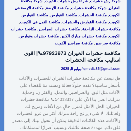
,
,
شركة رش حشرات
شركة رش حشرات الكويت
شركة مكافحة
,
,
,
الفئران
شركة مكافحة حشرات
مكافحة الارضة
مكافحة الارضة في
,
,
,
الكويت
مكافحة الحشرات
مكافحة القوارض
مكافحة القوارض
,
,
,
الكويت
مكافحة القوارض والحشرات
مكافحة النمل في الكويت
,
,
مكافحة حشرات الزاحفة
مكافحة حشرات الصراصير
مكافحة حشرات
,
,
,
الكويت
مكافحة حشرات مبارك الكبير
مكافحة حشرات وقوارض
,
مكافحة صراصير
مكافحة صراصير الكويت
مكافحة حشرات الخيران 97923973📞| اقوى
اساليب مكافحة الحشرات
qmedia85@gmail.com
/
يوليو 5, 2025
هل تبحث عن مكافحة حشرات الخيران للحشرات والآفات
بأسعار مناسبة؟ نقدم حلولًا فعالة ومستدامة للقضاء على
الآفات مثل البق، والصراصير، والنمل، والفئران، وحماية
منزلك. اتصل بنا الآن على 94013317📞 مكافحة حشرات
الخيران: الحل الأمثل لمنزل خالٍ من الآفات ومريح لك
ولعائلتك. لا شيء يزعج راحة منزلك أكثر من غزو الحشرات
والآفات. هذه الكائنات الدقيقة يمكن أن تحول بيتك إلى مصدر
قلق دائم. مهددة صحة عائلتك وتسبب أضرارًا لممتلكاتك.