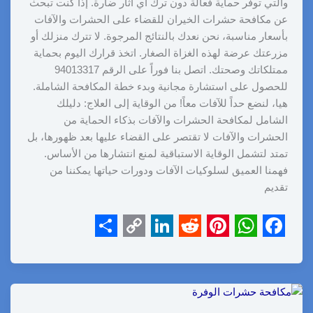
والتي توفر حماية فعالة دون ترك أي آثار ضارة. إذا كنت تبحث
عن مكافحة حشرات الخيران للقضاء على الحشرات والآفات
بأسعار مناسبة، نحن نعدك بالنتائج المرجوة. لا تترك منزلك أو
مزرعتك عرضة لهذه الغزاة الصغار. اتخذ قرارك اليوم بحماية
ممتلكاتك وصحتك. اتصل بنا فوراً على الرقم 94013317
للحصول على استشارة مجانية وبدء خطة المكافحة الشاملة.
هيا، لنضع حداً للآفات معاً! من الوقاية إلى العلاج: دليلك
الشامل لمكافحة الحشرات والآفات بذكاء الحماية من
الحشرات والآفات لا تقتصر على القضاء عليها بعد ظهورها، بل
تمتد لتشمل الوقاية الاستباقية لمنع انتشارها من الأساس.
فهمنا العميق لسلوكيات الآفات ودورات حياتها يمكننا من
تقديم
S
C
L
R
P
W
F
h
o
i
e
i
h
a
a
p
n
d
n
a
c