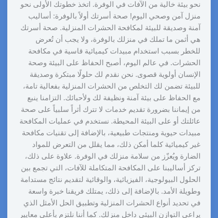
نحو بيئة خالية من الآفات في الوفرة. اتخذ خطوتك الأولى نحو
منزل آمن وصحي اليوم! صحة أسرتك أولاً بالوفرة: أساليب
آمنة وصديقة للبيئة لمكافحة الحشرات المنزلية. صحة أسرتك
هي أثمن ما تملك في منزلك بالوفرة، ولا يجب أن تُعرض
للخطر بسبب استخدام مبيدات كيميائية قاسية في مكافحة
الحشرات. في عالم اليوم، أصبح الحفاظ على البيئة وصحة
الإنسان أولوية قصوى. نحن نقدم لك حلولًا مبتكرة وصديقة
للبيئة تضمن لك التخلص من الحشرات المنزلية بفعالية تامة،
مع الحفاظ على بيئة آمنة ونظيفة لك ولأحبائك. التزامنا ينبع
من إيماننا بضرورة تقديم خدمات لا تترك أثراً سلبياً على صحة
عائلتك أو على البيئة المحيطة. نستخدم في عمليات المكافحة
مبيدات حيوية ومنتجات طبيعية، بالإضافة إلى تقنيات مكافحة
غير كيميائية كلما أمكن ذلك، مما يقلل من التعرض للمواد
الضارة ويُعزّز من سلامة منزلك في الوفرة. علاوة على ذلك،
تركز أساليبنا على المكافحة المتكاملة للآفات، التي تجمع بين
الحلول البيولوجية، الفيزيائية، والوقائية لتقديم نتائج مستدامة
وطويلة الأمد. بالإضافة إلى ذلك، يمتلك فريقنا خبرة واسعة
في تحديد أنواع الحشرات المنزلية وتطبيق الحل الأمثل الذي
يراعي التوازن البيئي داخل منزلك. كما أننا نلتزم بأعلى معايير