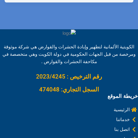
h
o
i
e
i
h
a
a
p
n
d
n
a
c
r
y
k
d
t
t
e
e
L
e
i
e
s
b
i
d
t
r
A
o
الكويتية الألمانية لتطهير وإبادة الحشرات والقوارض هي شركة موثوقة
n
I
e
p
o
ومرخصة من قبل الجهات الحكومية في دولة الكويت وهي متخصصة في
k
n
s
p
k
مكاحفة الحشرات والقوارض .
t
رقم الترخيص : 2023/4245
السجل التجاري: 474048
خريطة الموقع
الرئيسية
خدماتنا
اتصل بنا