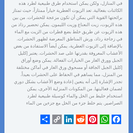
في المنازل، ولكن يمكن استخدام طرق طبيعية لطرد هذه
الكائنات بفعالية. تعد الزيوت العطرية خياراً ممتازاً، حيث تمتاز
برائحتها القوية التي يمكن أن تكون مزعجة للحشرات. من بين
هذه الزيوت، زيت النعناع وزيت الليمون. يمكن تحضير رذاذ من
هذه الزيوت عن طريق خلط بضع قطرات من الزيت مع الماء
في زجاجة رذاذ، ورش المناطق المعرضة لظهور الحشرات.
بالإضافة إلى الزيوت العطرية، يمكن أيضاً الاستفادة من بعض
الأعشاب المعروفة بقدرتها على صد الحشرات. يعتبر إكليل
الجبل وورق الغار من الخيارات الفعالة. يمكن وضع أوراق
إكليل الجبل الجافة أو مسحوق ورق الغار في أماكن مختلفة
من المنزل، مما يساهم في الحفاظ على الحشرات بعيداً.
تجدر الإشارة إلى أنه يتعين إعادة وضع الأعشاب بشكل دوري
لضمان فعاليتها. من المكونات المنزلية الأخرى، يمكن
استخدام خليط من الخل والماء كوسيلة طبيعية لطرد
الصراصير. يتم خلط جزء من الخل مع جزءين من الماء
S
C
L
R
P
W
F