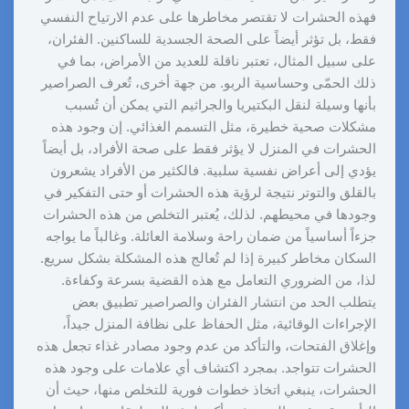
فهذه الحشرات لا تقتصر مخاطرها على عدم الارتياح النفسي
فقط، بل تؤثر أيضاً على الصحة الجسدية للساكنين. الفئران،
على سبيل المثال، تعتبر ناقلة للعديد من الأمراض، بما في
ذلك الحمّى وحساسية الربو. من جهة أخرى، تُعرف الصراصير
بأنها وسيلة لنقل البكتيريا والجراثيم التي يمكن أن تُسبب
مشكلات صحية خطيرة، مثل التسمم الغذائي. إن وجود هذه
الحشرات في المنزل لا يؤثر فقط على صحة الأفراد، بل أيضاً
يؤدي إلى أعراض نفسية سلبية. فالكثير من الأفراد يشعرون
بالقلق والتوتر نتيجة لرؤية هذه الحشرات أو حتى التفكير في
وجودها في محيطهم. لذلك، يُعتبر التخلص من هذه الحشرات
جزءاً أساسياً من ضمان راحة وسلامة العائلة. وغالباً ما يواجه
السكان مخاطر كبيرة إذا لم تُعالج هذه المشكلة بشكل سريع.
لذا، من الضروري التعامل مع هذه القضية بسرعة وكفاءة.
يتطلب الحد من انتشار الفئران والصراصير تطبيق بعض
الإجراءات الوقائية، مثل الحفاظ على نظافة المنزل جيداً،
وإغلاق الفتحات، والتأكد من عدم وجود مصادر غذاء تجعل هذه
الحشرات تتواجد. بمجرد اكتشاف أي علامات على وجود هذه
الحشرات، ينبغي اتخاذ خطوات فورية للتخلص منها، حيث أن