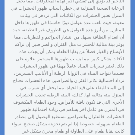
التأخير قد يؤدي إلى تفشي أكبر لهذه المخلوقات، مما يجعل
الرعاية الصحية المنزلية في خطر. أسباب ظهور الحشرات في
المنزل تعتبر الحشرات من الكائنات التي تزدهر في بيئات
معينة، حيث تلعب عدة عوامل دورًا حاسمًا في ظهورها داخل
المنازل. من أبرز هذه العوامل هي الظروف غير النظيفة، حيث
أن انعدام النظافة يسهل من انتشار الجراثيم والفطريات، مما
يوفر بيئة مثالية للحشرات مثل الفئران والصراصير. إن تراكم
الأوساخ والغبار فضلاً عن بقايا الطعام يمكن أن يجذب هذه
الآفات بشكل كبير، مما يسبب ظهورها المستمر. علاوة على
ذلك، تُعتبر تسربات المياه عاملاً مهمًا في ظهور الحشرات.
فعندما تتواجد المياه في الزوايا الرطبة أو الأنابيب المسربين،
تزداد احتمالية تكاثر الفئران والصراصير. هذه الحشرات تحتاج
إلى الماء للبقاء على قيد الحياة، مما يجعل أي تسرب في
المنزل بيئة مثالية لها. كذلك، البيئة الرطبة تجذب الحشرات
الأخرى التي قد تكون ناقلة للأمراض. وجود الطعام المكشوف
في المنزل هو عامل آخر يساهم في زيادة احتمالية ظهور
الحشرات. فالفئران والصراصير تستطيع الوصول إلى مصادر
الطعام بسهولة، خصوصا إذا لم يتم تخزينه بشكل صحيح. سواء
كانت بقايا طعام على الطاولة أو طعام مخزن بشكل غير