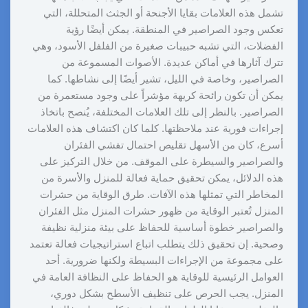
تشمل هذه العلامات بقايا الأجنحة أو الجثث المتحللة، التي
تعكس وجود الصراصير في المنطقة. يمكن أيضًا رؤية
الفضلات، التي تشبه حبيبات صغيرة من الفلفل الأسود، وهي
تترك آثارها في أماكن عديدة. الأصوات المسموعة من
الصراصير، وخاصة في الليل، تشير أيضًا إلى نشاطها. كما
يمكن أن تكون رائحة كريهة مؤشراً على وجود مستعمرة من
الصراصير. بالنظر إلى تلك العلامات المختلفة، يُنصح باتخاذ
إجراءات فورية عند ملاحظتها. كلما كان اكتشاف هذه العلامات
أسرع، كان من الأسهل تقليص احتمال تفشي الفئران
والصراصير والسيطرة على الموقف. من خلال التركيز على
هذه الدلائل، يمكن تحقيق حماية فعالة للمنزل والأسرة من
المخاطر التي تمثلها هذه الآفات. طرق الوقاية من حشرات
المنزل تُعتبر الوقاية من ظهور حشرات المنزل مثل الفئران
والصراصير خطوة أساسية للحفاظ على بيئة منزلية نظيفة
وصحية. إن تحقيق ذلك يتطلب اتباع استراتيجيات فعالة تعتمد
على مجموعة من الإجراءات البسيطة ولكنها ضرورية. أحد
العوامل الرئيسية للوقاية هو الحفاظ على النظافة العامة في
المنزل. يجب الحرص على تنظيف الأسطح بشكل دوري،