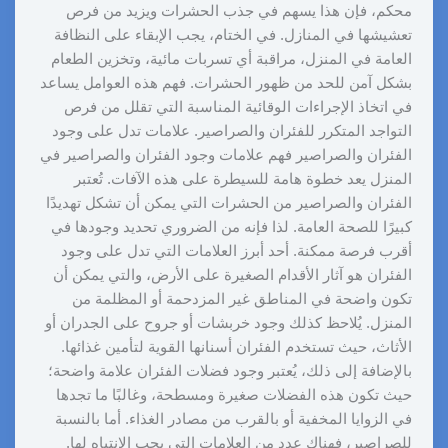
محكم، فإن هذا يسهم في جذب الحشرات ويزيد من فرص
تعشيشها في المنازل. في الختام، يجب الإبقاء على النظافة
العامة في المنزل، مراقبة أي تسربات مائية، وتخزين الطعام
بشكل آمن للحد من ظهور الحشرات. فهم هذه العوامل يساعد
في اتخاذ الإجراءات الوقائية المناسبة التي تقلل من فرص
التواجد المتكرر للفئران والصراصير. علامات تدل على وجود
الفئران والصراصير فهم علامات وجود الفئران والصراصير في
المنزل يعد خطوة هامة للسيطرة على هذه الآفات. تُعتبر
الفئران والصراصير من الحشرات التي يمكن أن تشكل تهديدًا
كبيرًا للصحة العامة. لذا فإنه من الضروري تحديد وجودها في
أقرب فرصة ممكنة. أحد أبرز العلامات التي تدل على وجود
الفئران هو آثار الأقدام الصغيرة على الأرض، والتي يمكن أن
تكون واضحة في المناطق غير المزدحمة أو المظلمة من
المنزل. يُلاحظ كذلك وجود خربشات أو جروح على الجدران أو
الأثاث، حيث تستخدم الفئران أسنانها القوية لتأمين غذائها.
بالإضافة إلى ذلك، يُعتبر وجود فضلات الفئران علامة واضحة؛
حيث تكون هذه الفضلات صغيرة ومسطحة، وغالبًا ما تجدها
في الزوايا المخفية أو بالقرب من مصادر الغذاء. أما بالنسبة
للصراصير، فهناك عدد من العلامات التي يجب الانتباه لها.