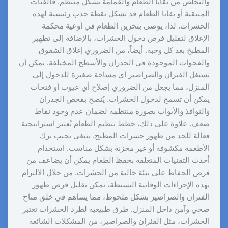
والتخلص من بقايا الطعام والقمامة بشكل منتظم. فالفتات
المتبقية أو بقايا الطعام قد تشكل نقطة جذب رئيسية لهذه
الحشرات. لذا، يوصى بتخزين الطعام في أوعية محكمة
الإغلاق لتقليل فرص دخول الحشرات، بالإضافة إلى تطهير
المطبخ بعد كل وجبة. أيضاً، من الضروري إغلاق الشقوق
والفجوات الموجودة في الجدران والأسطح المختلفة. يمكن أن
تستغل الفئران والصراصير أي مساحة صغيرة للدخول إلى
المنزل، مما يجعل من الضروري إصلاح أي عيوب أو فتحات
يمكن أن تسمح لدخول الحشرات. يُنصح بفحص الجدران
والنوافذ والأبواب بصورة منتظمة لضمان عدم وجود نقاط
ضعف. علاوة على ذلك، خطط تنظيم الطعام تُعتبر استراتيجية
فعالة للحد من ظهور حشرات المطبخ. ينبغي تجنب ترك
الأطعمة مكشوفة أو غير مخزنة بشكل مناسب. استخدام
أحدث التقنيات المتعلقة بحفظ الطعام يمكن أن يضاعف من
فرص الحفاظ على بيئة خالية من الحشرات. من خلال الالتزام
بهذه الإجراءات الوقائية البسيطة، يمكن تقليل فرص ظهور
الفئران والصراصير بشكل ملحوظ، مما يساهم في خلق مناخ
صحي وآمن داخل المنزل. طرق طبيعية لطرد الحشرات تعتبر
الحشرات، مثل الفئران والصراصير، من المشكلات الشائعة