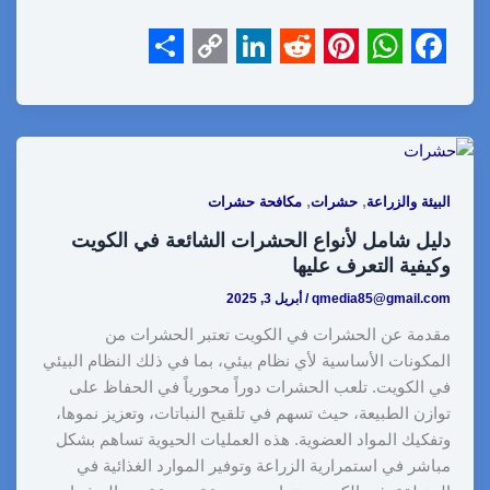
S
C
L
R
P
W
F
h
o
i
e
i
h
a
a
p
n
d
n
a
c
r
y
k
d
t
t
e
,
,
البيئة والزراعة
حشرات
مكافحة حشرات
e
L
e
i
e
s
b
دليل شامل لأنواع الحشرات الشائعة في الكويت
i
d
t
r
A
o
وكيفية التعرف عليها
n
I
e
p
o
qmedia85@gmail.com
/
أبريل 3, 2025
k
n
s
p
k
مقدمة عن الحشرات في الكويت تعتبر الحشرات من
t
المكونات الأساسية لأي نظام بيئي، بما في ذلك النظام البيئي
في الكويت. تلعب الحشرات دوراً محورياً في الحفاظ على
توازن الطبيعة، حيث تسهم في تلقيح النباتات، وتعزيز نموها،
وتفكيك المواد العضوية. هذه العمليات الحيوية تساهم بشكل
مباشر في استمرارية الزراعة وتوفير الموارد الغذائية في