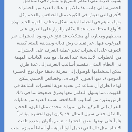
بسبب قدرته على التكاثر السريع وانتشاره في المناطق
الحضرية. إلى جانب هذه الأنواع، هناك العديد من الحشرات
الأخرى التي تعيش في الكويت مثل الخنافس والعث، وكل
منها يساهم في الحياة البيئية بشكل مختلف. الفهم الجيد لهذه
الأنواع المختلفة يساعد السكان والزوار على التعرف على
محيطهم ومحاربة أي مشكلات قد تنتج عن وجود الحشرات غير
المرغوب فيها، عبر تقنيات رش فعالة وصديقة للبيئة. كيفية
التعرف على الحشرات تعتبر عملية التعرف على الحشرات
من الخطوات الأساسية عند التعامل مع هذه الكائنات المهمة
في النظام البيئي. تنقسم أساليب التعرف إلى عدة طرق
يمكن استخدامها للوصول إلى معرفة دقيقة حول نوع الحشرة
الموجودة، منها الصور، الأوصاف، وخصائص الجسم. يمكن
لهذه الطرق أن تساعد في تحديد هوية الحشرات الشائعة في
الكويت، مما يسهل التعامل معها بطرق صحيحة بما في ذلك
الرش وغيره من أساليب المكافحة. تستند العديد من عمليات
التعرف إلى التركيز على مميزات محددة مثل اللون، الحجم،
والشكل. فعلى سبيل المثال، قد يكون لون الحشرة مؤشراً
هاماً على نوعها. بعض الحشرات تتسم بألوان محددة تلفت
الانتباه، مثل تلك التي تحمل ألواناً زاهية أو أنماطاً مميزة. يجب