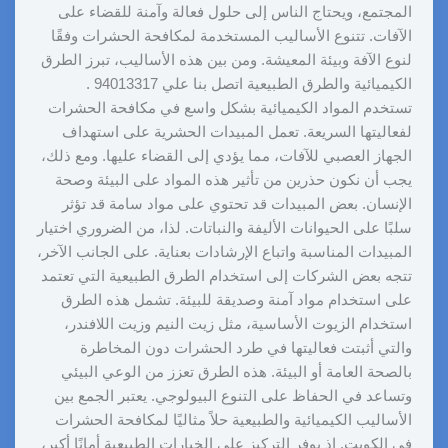
المجتمع، ويحتاج الناس إلى حلول فعالة وآمنة للقضاء على
الآفات. تتنوع الأساليب المستخدمة لمكافحة الحشرات وفقًا
لنوع الآفة وبيئة المعيشة. ومن بين هذه الأساليب، تبرز الطرق
الكيميائية والطرق الطبيعية اتصل بنا علي 94013317 .
تستخدم المواد الكيميائية بشكل واسع في مكافحة الحشرات
لفعاليتها السريعة. تعمل المبيدات الحشرية على استهداف
الجهاز العصبي للآفات، مما يؤدي إلى القضاء عليها. ومع ذلك،
يجب أن نكون حذرين من تأثير هذه المواد على البيئة وصحة
الإنسان. بعض المبيدات قد تحتوي على مواد سامة قد تؤثر
سلبًا على الحيوانات الأليفة والنباتات. لذا، من الضروري اختيار
المبيدات المناسبة واتباع الإرشادات بعناية. على الجانب الآخر،
تتجه بعض الشركات إلى استخدام الطرق الطبيعية التي تعتمد
على استخدام مواد آمنة وصديقة للبيئة. تشمل هذه الطرق
استخدام الزيوت الأساسية، مثل زيت النيم وزيت اللافندر،
والتي أثبتت فعاليتها في طرد الحشرات دون المخاطرة
بالصحة العامة أو البيئة. هذه الطرق تعزز من الوعي البيئي
وتساعد في الحفاظ على التنوع البيولوجي. يعتبر الجمع بين
الأساليب الكيميائية والطبيعية حلاً مثاليًا لمكافحة الحشرات
في الكويت. إذ يوفر التركيز على الخيارات الطبيعية أمانًا أكبر،