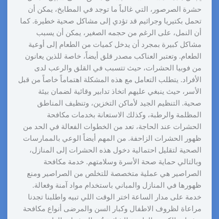
حشرة الصرصور، التي غالباً ما توجد في المطابخ، يمكن أن
تحمل بكتيريا وجراثيم قد تؤدي إلى مشاكل صحية خطيرة. كما
أن النمل، على الرغم من حجمه الصغير، يمكن أن يسبب
مشاكل كبيرة بمجرد أن يدخل كميات من الطعام إلى أوعية
الطعام. وتعتبر العناكب مصدر قلق أيضاً، خاصة للذين يعانون
من فوبيا الحشرات، حيث تتسبب في القلق والرعب لدى
الأفراد. يتطلب التعامل مع هذه المشكلة اهتماماً خاصاً من قبل
الأسر، حيث ينبغي عليهم اتخاذ تدابير وقائية لضمان بيئة
صحية. التنظيم الجيد لأماكن التخزين، وتنظيف المناطق
المظلمة والرطبة، وكذلك الاستعانة بخدمات مكافحة
الحشرات عند الحاجة، تعد من الخطوات الفعالة في الحد من
ظهور الحشرات الزاحفة. من المهم أيضاً الوعي بالممارسات
الصحية لتقليل احتمالية دخول هذه الحشرات إلى المنازل،
وبالتالي حماية صحة الأسرة وسلامتهم. خدمة مكافحة
الصراصير هي عملية متخصصة للتخلص من الصراصير ومنع
ظهورها في المنازل والمباني باستخدام مواد آمنة وفعالة.
خدمة على مدار الساعة اختر الوقت اللي تبيه واطلبنا تجدنا
مراعاة لظروف الاطفال وكبار السن والمرضى أنواع مكافحة