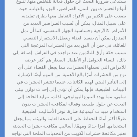
يستدعي ضرورة البحث عن حلول فعّالة للتخلص منها. تتنوع
أنواع الحشرات بين النمل، الصراصير، البق، والذباب، حيث
يصعب على الكثير من الأفراد التعامل معها بطرق تقليدية.
على سبيل المثال، يمكن أن تُسبب الصراصير العديد من
الأمراض كالأرجية وحساسية الجهاز التنفسي. كما أن نمل
المنازل يمكن أن يفسد الغذاء ويعطل الاستقرار النفسي
للعائلة، في حين أن البق يعد من الحشرات المزعجة التي
تسبب حكة وأرق للنائمين عند تواجده في الفراش. إضافة إلى
ذلك، النساء الحوامل أو الأطفال الصغار هم أكثر عرضة
للأمراض التي تحملها الحشرات، مما يجعل القضاء على أي
نوع من الحشرات أمرًا بالغ الأهمية. من المهم أيضًا الإشارة
إلى التأثير البيئي لهذه الكائنات. عندما تنتشر الحشرات في
البيئات الطبيعية، فإنها يمكن أن تؤدي إلى إحداث توازن بيئي
سلبي، مما يهدد التنوع البيولوجي. لذلك، تتزايد الحاجة إلى
البحث عن حلول طبيعية وفعالة لمكافحة الحشرات بدون
استخدام مبيدات كيميائية ضارة. توفر الأساليب الطبيعية
طرقًا أكثر أمانًا للحفاظ على الصحة العامة والبيئة، مما يجعل
استخدامها أمرًا جذابًا ومهمًا. أساليب مكافحة حشرات الحديثة
تعتبر مكافحة حشرات الكويت من التحديات الملحة التي تواجه