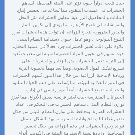
حيث تلعب أدواراً حيوية تؤثر على البيئة المحيطة. تُساهم
الحشرات في عمليات التلقيح، مما يُساعد في تحسين إنتاج
النباتات والمحاصيل الزراعية. تتعاون الحشرات مثل النحل
والفراشات في تلقيح الأزهار، مما يؤدي إلى تكوين الثمار
والبذور الضرورية لنجاح الزراعة. إن تواجد هذه الحشرات يُعزز
التنوع البيولوجي، وهو عامل حيوي لاستدامة النظام البيئي.
علاوة على ذلك، تُعتبر الحشرات جزءاً فعالاً في عملية التحلل،
حيث تسهم في تحويل المواد العضوية الميتة إلى مغذيات تُعيد
إلى التربة. تعمل الحشرات مثل الزنابير والقشريات على
تسريع تفكك المواد العضوية، وهذا يُعد مهماً لخصوبة التربة
وزيادة الإنتاجية الزراعية. من خلال هذا الدور، تُسهم الحشرات
في الدورة الغذائية للبيئة، مما يُساعد على دعم الحياة النباتية
والحيوانية. تتمتع الحشرات أيضاً بدور رئيسي في إدارة
الحيوانات المفترسة حيث تُعتبر فريسة لبعض الأنواع، مما يُعزز
توازن النظام البيئي. تساهم الحشرات في التحكم في أعداد
الحشرات الضارة، وتحافظ على توازن النظام البيئي من خلال
تقديم غذاء لتلك الحيوانات المفترسة. بهذا الشكل، تتمثل
فوائد وجود الحشرات في دعم الزراعة من خلال تحسين
المحاصيل وزيادة نسبة الاستدامة البيئية في الكويت. أنواع