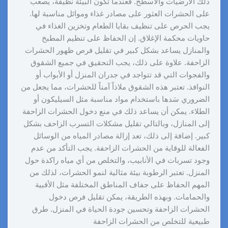
ذلك الأرضيات والأسطح. فعندما تكون البيئة نظيفة، يصعب
على الحشرات العثور على مصادر غذاء وموائل مناسبة لها.
يجب الحرص على تنظيف بقايا الطعام وتخزين الغذاء في
حاويات محكمة الإغلاق. إن الحفاظ على تنظيم المطبخ
والمنازل يساعد بشكل كبير في تقليل فرص ظهور الحشرات
الزاحفة. علاوة على ذلك، يجب التحقيق في جميع الشقوق
والفجوات التي قد تتواجد في جدران المنزل أو الأبواب أو
النوافذ. تعتبر هذه الشقوق ملاذاً آمناً للحشرات، مما يجعل من
الضروري سَدها باستخدام مواد مناسبة مثل السيليكون أو
الطلاء. يمكن أن يساعد ذلك في منع دخول الحشرات الزاحفة
إلى المنازل، وبالتالي تقليل مشكلات التسرب الزاحف بشكل
كبير. إضافة إلى ذلك، تعد إزالة مصادر المياه من الوسائل
الفعالة للوقاية من الحشرات الزاحفة. يجب التأكد من عدم
وجود تسربات في الأنابيب، والتخلص من أي مياه راكدة حول
المنزل. تعتبر الرطوبة بيئة مثالية لنمو الحشرات، لذلك من
المهم الحفاظ على جفاف المناطق المختلفة مثل الأقبية
والحمامات. وبهذه الطريقة، يمكن تقليل فرص دخول
الحشرات الزاحفة وتحسين جودة الحياة في المنزل. طرق
طبيعية للتخلص من الحشرات الزاحفة