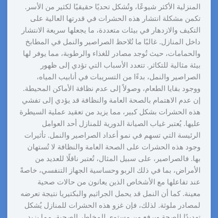
المنزلية الأكثر شيوعًا، وتُشكل تحديًا حقيقيًا لكثير من الأسر.
تكمن مشكلة انتشار هذه الحشرات في قدرتها العالية على
التكيف والازدهار في بيئات متعددة، ما يجعلها سريعة الانتشار
داخل المنازل. غالبًا ما تُلاحظ الصراصير والنمل في المطابخ
والحمامات، حيث تُوجد مصادر للغذاء والرطوبة، مما يوفر لها
بيئة مثالية للتكاثر. تتعدد الأسباب التي تؤدي إلى ظهور
الصراصير والنمل، بدءًا من التسريبات في أنابيب المياه،
ووجود بقايا الطعام، وصولاً إلى عدم نظافة الأماكن المحيطة.
إن عدم الاهتمام بالصحة العامة والنظافة قد يؤدي إلى تفشي
هذه الحشرات بشكل كبير، مما يزيد من تعقيد عملية السيطرة
عليها. يُعتبر غياب الصيانة الدورية للمنازل أحد العوامل
الرئيسة التي تسهم في نمو أعداد الصراصير والنمل. تأثيرات
وجود هذه الحشرات على الصحة العامة والنظافة لا تُستهان
بها. فالصراصير، على سبيل المثال، تُعتبر ناقلًا للعديد من
الأمراض، بما في ذلك الربو وحساسية الجهاز التنفسي، خاصةً
عند تفاعلها مع الأشخاص الذين يعانون من حالات صحية
معينة. كما أن النمل قد يحمل الجراثيم والبكتيريا نتيجة تعرضه
لمصادر ملوثة. لذلك، فإن غزو هذه الحشرات للمنازل يُشكل
تهديدًا للصحة ويرفع من مستوى المخاطر الصحية، مما يزيد