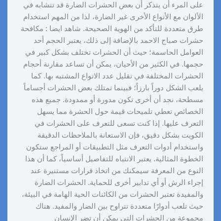
على المرء أن يتذكر أن بعض الحشرات الضارة قد تتشابه في
الألوان مع الأنواع الأخرى غير الضارة، لذا من المهم استخدام
طرق متعددة للتأكد من الهوية الصحيحة. شاهد ايضا : مكافحة
حشرات صباح الاحمد بالإضافة إلى ذلك، يعتبر الحجم أحد
العوامل الحاسمة؛ حيث أن الحشرات تختلف بشكل كبير في
حجمها. في الكثير من الأحيان، يمكن أن تساعد مقارنة أحجام
الحشرات المختلفة في تقليل عدد الانواع المشتبه بها. كما
يلعب الشكل دوراً بارزاً؛ فبينما تمتلك بعض الحشرات أجساماً
مسطحة، نجد أن أخرى تكون مدورة أو ممدودة. جميع هذه
الخصائص تعطي تلميحات قيمة حول الحشرة مما يسهل
التعرف عليها. إذا كنت تسعى للتعرف على الحشرات في
الكويت بشكل دقيق، فإن الاستعانة بالملاحظات الدقيقة
واستخدام أدوات التعرف مثل التطبيقات أو المراجع ستكون
الخطوة المثالية. يعتبر الانتباه للتفاصيل أساسياً، كما أن هذا
النوع من المعرفة سيمكنك من اتخاذ قرارات مستنيرة عند
إجراء الرش أو أي تدابير أخرى للحماية. الحشرات الضارة
والمفيدة تعتبر الحشرات من الكائنات الحية الهامة في البيئة،
حيث تلعب أدوارًا متعددة تتراوح بين الضار والمفيد. هناك
مجموعة من الحشرات التي يمكن أن تضر الإنسان