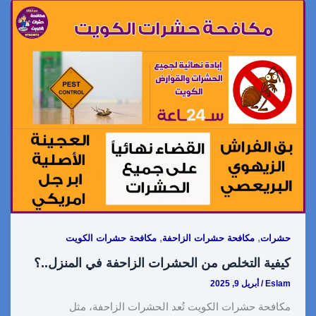
a
p
n
d
n
a
c
r
y
k
d
t
t
e
e
L
e
i
e
s
b
i
d
t
r
A
o
n
I
e
p
o
k
n
s
p
k
t
,
,
حشرات
مكافحة حشرات الزاحفة
مكافحة حشرات الكويت
كيفية التخلص من الحشرات الزاحفة في المنزل..؟
Eslam
/
أبريل 9, 2025
مكافحة حشرات الكويت تُعد الحشرات الزاحفة، مثل