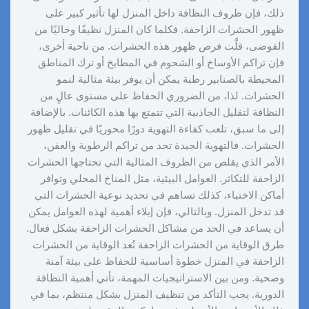
ذلك، فإن ظروف النظافة داخل المنزل لها تأثير كبير على
ظهور الحشرات الزاحفة. فكلما كان المنزل نظيفًا وخاليًا من
الفوضى، قلَّت فرص ظهور هذه الحشرات. من ناحية أخرى،
فإن تراكم الأوساخ أو الشحوم في المطابخ أو ترك المناطق
المحيطة بالصنابير رطبة يمكن أن يوفر بيئة مثالية لنمو
الحشرات. لذا، من الضروري الحفاظ على مستوى عالٍ من
النظافة لتقليل الجاذبية التي تتمتع بها هذه الكائنات. بالإضافة
إلى ما سبق، تلعب كفاءة التهوية دورًا محوريًا في تقليل ظهور
الحشرات. فالتهوية الجيدة تحد من تراكم الرطوبة والعفن،
الأمر الذي يقلص من الظروف المثالية التي تحتاجها الحشرات
الزاحفة للتكاثر. العوامل البيئية، مثل المناخ المحلي وتوافر
أماكن الاختباء، كذلك تساهم في تحديد نوعية الحشرات التي
قد تدخل المنزل. وبالتالي، فإن إيلاء أهمية لهذه العوامل يمكن
أن يساعد في الحد من مشاكل الحشرات الزاحفة بشكل فعال.
طرق الوقاية من الحشرات الزاحفة تُعد الوقاية من الحشرات
الزاحفة في المنزل خطوة أساسية للحفاظ على بيئة آمنة
وصحية. ومن بين الاستراتيجيات المهمة، تأتي أهمية النظافة
الدورية. يجب التأكد من تنظيف المنزل بشكل منتظم، بما في