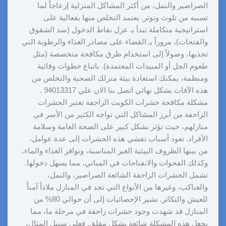
الصراصير والنمل، من أكثر المشاكل المنزلية إزعاجاً لما
تسببه من تلوث وتوتر. يعتمد التخلص منها بفعالية على
استراتيجية متكاملة تبدأ بـ عزل نقاط الدخول (سد الشقوق
والفتحات)، مروراً بـ القضاء على مصادر الغذاء والرطوبة التي
تجذبها، وصولاً إلى استخدام طرق مكافحة متخصصة (مثل
طعوم الجل أو المبيدات المعتمدة). باتباع خطوات وقائية
ومنظمة، يمكنك استعادة بيئة منزلك الصحية والتخلص من
هذه الآفات بشكل نهائي اتصل بنا الان علي 94013317 .
مشكلة مكافحة حشرات الكويت الزاحفة تعتبر الحشرات
الزاحفة من أبرز المشاكل التي تواجه الكثير من الأسر في
منازلهم، حيث تؤثر بشكل كبير على الصحة العامة وسلامة
الأفراد. تعود أسباب تفشي هذه الحشرات إلى عدة عوامل،
من بينها الظروف البيئية الغير المناسبة، وتوافر الغذاء والماء،
وكذلك الفجوات والانفتاحات في المباني، مما يسهل دخولها.
تشمل الحشرات الزاحفة الشائعة الصراصير، والنمل،
والعناكب، وغيرها من الأنواع التي تجد في المنازل ملاذاً آمناً
للعيش والتكاثر. تشير الإحصائيات إلى أن حوالي 80% من
المنازل قد شهدت وجود حشرات زاحفة في مرحلة ما، مما
يجعل هذه المشكلة شائعة بشكل مقلق. فعلى سبيل المثال،