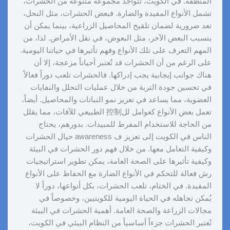
المنطقة. في الكويت، تتواجد مجموعة متنوعة من الحشرات،
تشمل الأنواع المفيدة والضارة. فبعض الحشرات، مثل النحل،
تعد ضرورية لضمان تلقيح المحاصيل الزراعية، بينما يمكن أن
يتسبب البعض الآخر، مثل البعوض، في نقل الأمراض. لذا، من
المهم التعرف على تلك الأنواع وفهم تأثيرها في حياتنا اليومية.
على الرغم من أن الحشرات قد تُعتبر أحياناً مزعجة، إلا أن
هناك جوانب إيجابية يجب إدراكها. فالحشرات تلعب دوراً فعالاً
في تحسين جودة التربة من خلال عمليات التحلل والنفايات
العضوية، مما يساعد في تعزيز نمو النباتات والمحاصيل. أيضاً،
تعمل بعض الأنواع كعوامل لل控制 الطبيعي للآفات، مما يقلل
من الحاجة للاستخدام المفرط للمبيدات. بدورهم، يحتاج
الناس في الكويت إلى تعزيز ف awareness حيال الحشرات
وكيفية التعامل معها. من خلال فهم دور الحشرات في البيئة
وكيفية تأثيرها على الصحة العامة، يمكن تطوير استراتيجيات
رش فعالة للتحكم في الأنواع الضارة مع الحفاظ على الأنواع
المفيدة. في الختام، تلعب الحشرات، بكل أنواعها، دوراً لا
يُمكن تجاهله في الحياة اليومية للكويتيين، وخصوصاً في
مجالات الزراعة والصحة العامة. أهمية الحشرات في البيئة
تُعتبر الحشرات جزءاً أساسياً من النظام البيئي في الكويت،