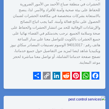
الحشرات في منطقة صباح الأحمد من الأمور الضرورية
للحفاظ على بيئة صحية وآمنة للأفراد والأسر. لذا، ينصح
بالاستعانة بشركات متخصصة في مكافحة الحشرات لضمان
الحصول على نتائج فعالة وآمنة. كما يجب اتباع النصائح
والإرشادات الوقائية للحد من انتشار الحشرات والحفاظ على
صحة وسلامة الجميع. نرحب بخدمتكم في القضاء نهائيا على
جميع الحشرات بالكويت للتواصل معنا على مدار الساعة
هاتف رقم : 94013317 الوسوم تصنيفات المصادر سكاي نيوز
ويكبيديا شاهد ايضا لمزيد من التفاصيل حول جميع خدماتنا،
تصفح صفحة خدماتنا الشاملة، أو تواصل معنا مباشرة لحجز
موعد المعاينة.
S
C
L
R
P
W
F
h
o
i
e
i
h
a
a
p
n
d
n
a
c
r
y
k
d
t
t
e