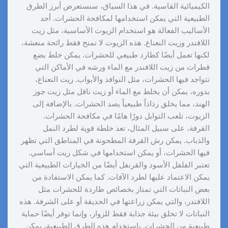
الكيميائية القاسية. في هذا السياق، سنستعرض أبرز الطرق
الطبيعية التي يمكن استخدامها لمكافحة الحشرات. أحد
الأساليب الفعالة هو استخدام الزيوت الأساسية، مثل زيت
اللافندر وزيت النعناع. هذه الزيوت لا تمنح فقط رائحة منعشة،
لكنها تعمل أيضًا كطارد طبيعي للحشرات. يمكن خلط بضع
قطرات من زيت اللافندر مع الماء ورشه في الأماكن التي
تتواجد فيها الحشرات، مثل النوافذ والأبواب. زيت النعناع،
بدوره، يمكن أن يخلط مع الماء أو زيت ناقل مثل زيت جوز
الهند، مما يخلق رذاذاً طبيعياً يصد الحشرات. بالإضافة إلى
الزيوت، تلعب التوابل دورًا هامًا في مكافحة الحشرات.
القرفة، على سبيل المثال، تعد خلطة قوية لطرد النمل
والذباب. يمكن رش القرفة المطحونة في المناطق التي تظهر
فيها الحشرات، أو يمكن استخدامها في شكل زيت أساسي.
تعتبر الفلفل الأسود والقرنفل أيضًا من الخيارات الطبيعية التي
يمكن الاعتماد عليها لطرد الآفات. كما يمكن الاستفادة من
بعض النباتات التي تمتاز بخصائص طاردة للحشرات مثل
اللافندر، والتي يمكن زراعتها في الحديقة أو على الشرفة. هذه
النباتات لا تخلق بيئة جذابة فقط للزوار، وإنما توفر أيضًا حماية
طبيعية من الحشرات. باستخدام هذه الطرق الطبيعية، يمكن