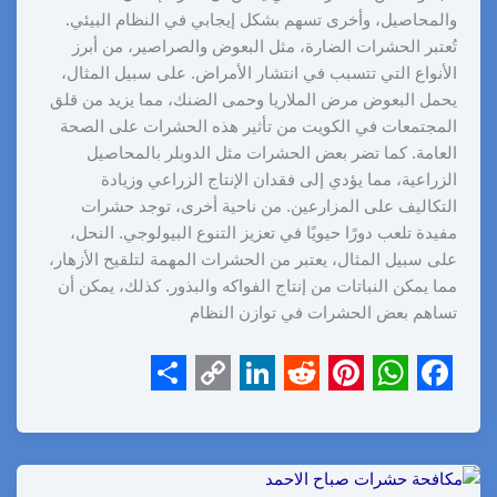
والمحاصيل، وأخرى تسهم بشكل إيجابي في النظام البيئي.
تُعتبر الحشرات الضارة، مثل البعوض والصراصير، من أبرز
الأنواع التي تتسبب في انتشار الأمراض. على سبيل المثال،
يحمل البعوض مرض الملاريا وحمى الضنك، مما يزيد من قلق
المجتمعات في الكويت من تأثير هذه الحشرات على الصحة
العامة. كما تضر بعض الحشرات مثل الدوبلر بالمحاصيل
الزراعية، مما يؤدي إلى فقدان الإنتاج الزراعي وزيادة
التكاليف على المزارعين. من ناحية أخرى، توجد حشرات
مفيدة تلعب دورًا حيويًا في تعزيز التنوع البيولوجي. النحل،
على سبيل المثال، يعتبر من الحشرات المهمة لتلقيح الأزهار،
مما يمكن النباتات من إنتاج الفواكه والبذور. كذلك، يمكن أن
تساهم بعض الحشرات في توازن النظام
S
C
L
R
P
W
F
h
o
i
e
i
h
a
a
p
n
d
n
a
c