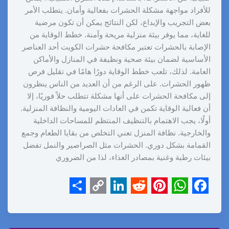
للأفراد مواجهة مشكلة الحشرات بفعالية وأمان. يتطلب الأمر
بعض التجريب والإبداع، لكن النتائج يمكن أن تكون مرضية
للغاية، مما يوفر بيئة منزلية مريحة وآمنة. خطط الوقاية من
الإصابة بالحشرات تعتبر مكافحة حشرات الكويت أحد العناصر
الأساسية لضمان بيئة صحية ونظيفة في المنازل والأماكن
العامة. لذلك، تلعب خطط الوقاية دورًا هامًا في تقليل فرص
ظهور الحشرات. على الرغم من أن العديد من الناس ينظرون
إلى مكافحة الحشرات على أنها مشكلة تتطلب حلاً فوريًا، إلا
أن فعالية الوقاية تكمن في العادات اليومية والنظافة المنزلية.
أولًا، يجب الاهتمام بالتنظيف المنتظم للمساحات الداخلية
والخارجية. نظافة المنزل تعني التخلص من بقايا الطعام وجمع
القمامة بشكل دوري. الحشرات مثل الصراصير والنمل تفضل
بيئات رطبة وغنية بمصادر الغذاء، لذا من الضروري
S
C
L
R
P
W
F
h
o
i
e
i
h
a