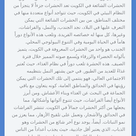
الحشرات الشائعة في الكويت تعد الحشرات جزءاً لا يتجزأ من
النظام البيئي في الكويت، حيث تتواجد أنواع متعددة منها في
مختلف المناطق. من بين الحشرات الشائعة التي يمكن
التعرف عليها في البلاد، نجد الجندب، والنمل، والفراشات،
وغيرها، كل منها له خصائصه الفريدة. وتلعب هذه الأنواع دوراً
هاماً في الحياة اليومية وفي التنوع البيولوجي المحلي.
الجندب هو واحد من الحشرات المعروفة في الكويت، يتميز
بألوانه الخضراء والزرقاء ويُسمع صوته المميز خلال فترة
الصيف. هذه الحشرة تلعب دوراً في نظام الغذاء، حيث تُعتبر
غذاءً للعديد من الطيور. في حين يشتهر النمل بتنظيمه
الاجتماعي العالي، فهو ينتمي إلى تلك الحشرات التي يمكن
رؤيتها في الحدائق والمناطق العامة، كونه يتعاون مع باقي
الجماعة في البحث عن الغذاء وبناء الأعشاش. ومن أبرز
الأنواع أيضاً الفراشات، حيث تتنوع ألوانها وأشكالها، مما
يجعلها من أكثر الحشرات جمالاً في الكويت. تنتشر الفراشات
في الحدائق والأشجار، وتعمل على تلقيح الأزهار، مما يعزز من
نمو النباتات. أيضاً، يوجد نوع آخر شائع من الحشرات وهو
الذباب، الذي يعتبر أقل جاذبية، حيث يجذب أعداداً من الناس