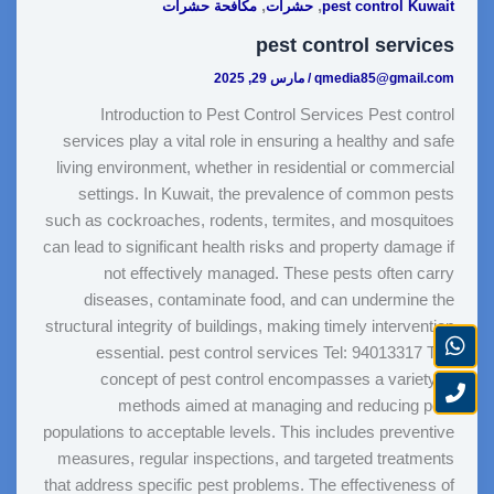
,
,
pest control Kuwait
حشرات
مكافحة حشرات
e
L
e
i
e
s
b
pest control services
i
d
t
r
A
o
qmedia85@gmail.com
/
مارس 29, 2025
n
I
e
p
o
Introduction to Pest Control Services Pest control
k
n
s
p
k
services play a vital role in ensuring a healthy and safe
t
living environment, whether in residential or commercial
settings. In Kuwait, the prevalence of common pests
such as cockroaches, rodents, termites, and mosquitoes
can lead to significant health risks and property damage if
not effectively managed. These pests often carry
diseases, contaminate food, and can undermine the
structural integrity of buildings, making timely intervention
essential. pest control services Tel: 94013317 The
concept of pest control encompasses a variety of
methods aimed at managing and reducing pest
populations to acceptable levels. This includes preventive
measures, regular inspections, and targeted treatments
that address specific pest problems. The effectiveness of