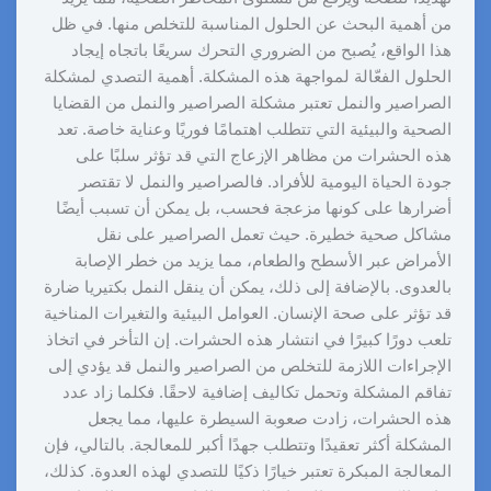
من أهمية البحث عن الحلول المناسبة للتخلص منها. في ظل
هذا الواقع، يُصبح من الضروري التحرك سريعًا باتجاه إيجاد
الحلول الفعّالة لمواجهة هذه المشكلة. أهمية التصدي لمشكلة
الصراصير والنمل تعتبر مشكلة الصراصير والنمل من القضايا
الصحية والبيئية التي تتطلب اهتمامًا فوريًا وعناية خاصة. تعد
هذه الحشرات من مظاهر الإزعاج التي قد تؤثر سلبًا على
جودة الحياة اليومية للأفراد. فالصراصير والنمل لا تقتصر
أضرارها على كونها مزعجة فحسب، بل يمكن أن تسبب أيضًا
مشاكل صحية خطيرة. حيث تعمل الصراصير على نقل
الأمراض عبر الأسطح والطعام، مما يزيد من خطر الإصابة
بالعدوى. بالإضافة إلى ذلك، يمكن أن ينقل النمل بكتيريا ضارة
قد تؤثر على صحة الإنسان. العوامل البيئية والتغيرات المناخية
تلعب دورًا كبيرًا في انتشار هذه الحشرات. إن التأخر في اتخاذ
الإجراءات اللازمة للتخلص من الصراصير والنمل قد يؤدي إلى
تفاقم المشكلة وتحمل تكاليف إضافية لاحقًا. فكلما زاد عدد
هذه الحشرات، زادت صعوبة السيطرة عليها، مما يجعل
المشكلة أكثر تعقيدًا وتتطلب جهدًا أكبر للمعالجة. بالتالي، فإن
المعالجة المبكرة تعتبر خيارًا ذكيًا للتصدي لهذه العدوة. كذلك،