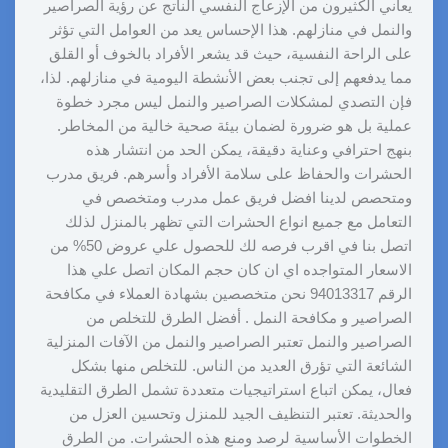
يعاني الكثيرون من الإزعاج النفسي الناتج عن رؤية الصراصير
والنمل في منازلهم. هذا الإحساس يعد من العوامل التي تؤثر
على الراحة النفسية، حيث قد يشعر الأفراد بالخوف أو القلق
مما يدفعهم إلى تجنب بعض الأنشطة اليومية في منازلهم. لذا،
فإن التصدي لمشكلات الصراصير والنمل ليس مجرد خطوة
عملية بل هو ضرورة لضمان بيئة صحية خالية من المخاطر.
بنهج احترافي وعناية دقيقة، يمكن الحد من انتشار هذه
الحشرات والحفاظ على سلامة الأفراد وأسرهم. فريق مدرب
ومتحصص لدينا افضل فريق عمل مدرب ومتخصص في
التعامل مع جميع انواع الحشرات التي تظهر بالمنزل لذلك
اتصل بنا في اقرب فرصه لك للحصول علي عروض 50% من
الاسعار المتواجده اي ان كان حجم المكان اتصل علي هذا
الرقم 94013317 نحن متخصصين بشهادة العملاء في مكافحة
الصراصير و مكافحة النمل . أفضل الطرق للتخلص من
الصراصير والنمل تعتبر الصراصير والنمل من الآفات المنزلية
الشائعة التي تؤرق العديد من الناس. للتخلص منها بشكل
فعال، يمكن اتباع استراتيجيات متعددة تشمل الطرق التقليدية
والحديثة. تعتبر التنظيف الجيد للمنزل وتحسين العزل من
الخطوات الأساسية لرصد ومنع هذه الحشرات. من الطرق