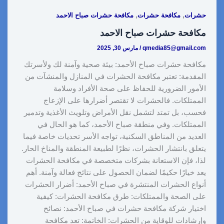
r
y
k
d
t
t
e
,
,
حشرات
مكافحة حشرات
مكافحة حشرات صباح الاحمد
e
L
e
i
e
s
b
مكافحة حشرات صباح الاحمد
i
d
t
r
A
o
qmedia85@gmail.com
/
مارس 30, 2025
n
I
e
p
o
مكافحة حشرات صباح الأحمد: بيئة صحية وآمنة لك ولأسرتك
k
n
s
p
k
المقدمة: تعتبر مكافحة الحشرات في المنازل والمنشآت من
t
الأمور الضرورية للحفاظ على صحة الأفراد وسلامة
الممتلكات. فالحشرات لا تقتصر أضرارها على الإزعاج
فحسب، بل تمتد لتشمل نقل الأمراض وتلويث الأغذية وتدمير
الممتلكات. وفي منطقة صباح الأحمد، كما هو الحال في
العديد من المناطق السكنية، تواجه الأسر تحديات خاصة فيما
يتعلق بانتشار الحشرات، نظرًا لطبيعة المنطقة والمناخ الحار.
لذا، فإن الاستعانة بشركات متخصصة في مكافحة الحشرات
يعد خيارًا حكيمًا لضمان الحصول على نتائج فعالة وآمنة. أهم
أنواع الحشرات المنتشرة في صباح الأحمد: أضرار الحشرات
على الصحة والممتلكات: طرق مكافحة الحشرات: كيفية
اختيار شركة مكافحة حشرات في صباح الأحمد: نصائح
وإرشادات للوقاية من الحشرات: الخاتمة: تعد مكافحة