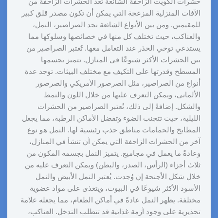
حشرات الكويت الزاحفة الشائعة تُعد الحشرات الزاحفة من
الآفات المنزلية المزعجة التي يمكن أن تكون مصدر قلق كبير
للمقيمين. ومن بين الأنواع الشائعة نجد الصراصير، النمل،
والعناكب، حيث تختلف كل منها في خصائصها وسلوكها مما
يستدعي توخي الحذر عند التعامل معها. تُعتبر الصراصير من
بين الحشرات الأكثر شيوعًا في المنازل. تتميز بجسمها
المسطح وقدرتها على التكيف مع مختلف البيئات. توجد عدة
أنواع من الصراصير، مثل الصرصور الأمريكي والصرصور
الألماني، ويمكن التعرف عليها من خلال اللون والنمط
والشكل. إضافةً إلى ذلك، تُعتبر الصراصير من الحشرات
الليلية، حيث تتجنب الضوء وتفضل الأماكن الرطبة، مما يجعل
المطابخ والحمامات مناطق جذب رئيسية لها. النمل هو نوع
آخر من الحشرات الزاحفة التي يمكن أن تنشأ في المنازل،
وعادةً ما يعمل في مجاميع. يتميز النمل بجسمه المكون من
ثلاث أجزاء (الرأس، الصدر، والبطن) ويمكن التعرف عليه من
خلال شكل الأجنحة إن وُجدت. يُعتبر النمل الأبيض والنمل
الأسود الأكثر شيوعًا في البيوت، ويتغذى على مواد عضوية
مختلفة. يظهر النمل عادةً في أماكن الطعام، مما يجعله علامة
تحذيرية على وجود أزمة غذائية قد تتطلب التدخل. العناكب،