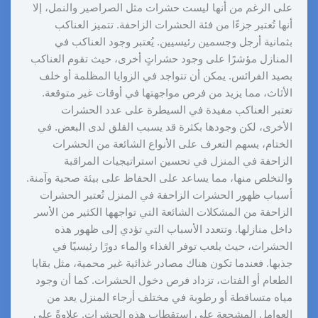
على الرغم من أنها ليست حشرات مثل الصراصير والنمل، إلا
أنها تُعتبر جزءًا من فئة الحشرات الزاحفة. تتميز العناكب
بثمانية أرجل وجسمين رئيسيين. يُعتبر وجود العناكب في
المنازل مؤشرًا على وجود حشراتٍ أخرى، حيث تقوم العناكب
بصيد الفرائس. يمكن أن تتواجد في الزوايا المظلمة أو خلف
الأثاث، مما يزيد من فرص مواجهتها في أوقات غير متوقعة.
تعتبر العناكب مفيدة في السيطرة على عدد الحشرات
الأخرى، لكن وجودها بكثرة قد يسبب القلق لدى البعض. في
الختام، يسهم التعرف على الأنواع الشائعة من الحشرات
الزاحفة في المنزل في تحسين استراتيجيات المراقبة
والتخلص منها، مما يساعد على الحفاظ على بيئة صحية وآمنة.
أسباب ظهور الحشرات الزاحفة في المنزل تُعتبر الحشرات
الزاحفة من المشكلات الشائعة التي تواجهها الكثير من الأسر
داخل منازلها. وتتعدد الأسباب التي تؤدي إلى ظهور هذه
الحشرات، حيث يلعب توفر الغذاء والماء دورًا رئيسيًا في
جذبها. فعندما تكون هناك مصادر غذائية غير محمية، مثل بقايا
الطعام أو الفتات، تزداد فرص دخول الحشرات. كما أن وجود
مياه متساقطة أو رطوبة في مختلف أرجاء المنزل يعد من
العوامل المشجعة على استقطاب هذه الحشرات. علاوةً على