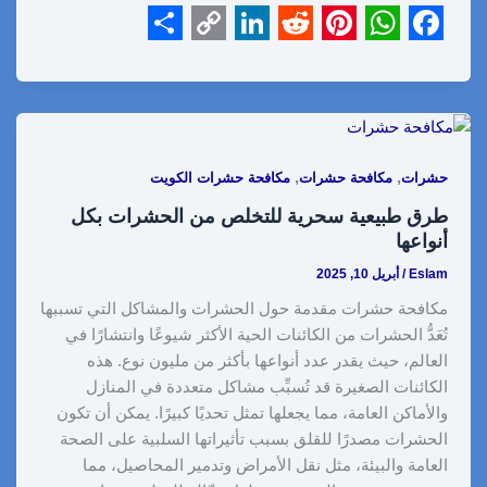
S
C
L
R
P
W
F
h
o
i
e
i
h
a
a
p
n
d
n
a
c
r
y
k
d
t
t
e
,
,
حشرات
مكافحة حشرات
مكافحة حشرات الكويت
e
L
e
i
e
s
b
طرق طبيعية سحرية للتخلص من الحشرات بكل
i
d
t
r
A
o
أنواعها
n
I
e
p
o
Eslam
/
أبريل 10, 2025
k
n
s
p
k
مكافحة حشرات مقدمة حول الحشرات والمشاكل التي تسببها
t
تُعَدُّ الحشرات من الكائنات الحية الأكثر شيوعًا وانتشارًا في
العالم، حيث يقدر عدد أنواعها بأكثر من مليون نوع. هذه
الكائنات الصغيرة قد تُسبِّب مشاكل متعددة في المنازل
والأماكن العامة، مما يجعلها تمثل تحديًا كبيرًا. يمكن أن تكون
الحشرات مصدرًا للقلق بسبب تأثيراتها السلبية على الصحة
العامة والبيئة، مثل نقل الأمراض وتدمير المحاصيل، مما