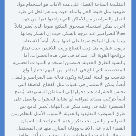
التقليدية المتاحة القضاء على هذه الآفات هو استخدام مواد
طبيعية مثل خليط الخل والماء، حيث يساهم الخل في طرد
النمل والصراصير من الأماكن التي تواجدوا فيها. من جهة
أخرى، يمكن استخدام مسحوق البيكنج صودا الذي يُعتبر قاتلاً
فعالاً للصراصير عند مزجه بالسكر، حيث إن السكر يجذبها
بينما يعمل البيكنج صودا على قتلها. يمكن أيضاً الاستعانة
بزيوت عطرية مثل زيت النعناع وزيت اللافندر، حيث تمتاز
بروائحها القوية التي تساعد في طرد هذه الحشرات. أما
بالنسبة للطرق الحديثة، فتتضمن استخدام المبيدات الحشرية
المتخصصة التي تُباع في المتاجر. من المهم اختيار أنواع
تتناسب مع البيئة المنزلية وتكون فعالة ضد الصراصير والنمل.
أيضاً، يمكن الاستثمار في تقنيات مثل الفخاخ اللاصقة التي
تحبس الحشرات عند دخولها إلى المناطق المستهدفة. يُنصح
أيضاً بتركيب مصائد لمراقبة أي نشاط للحشرات والعمل على
السيطرة عليه في وقت مبكر. في النهاية، يُعتبر الدمج بين
طرق السيطرة التقليدية والحديثة الأسلوب الأمثل للتخلص من
الصراصير والنمل. يجب تكرار هذه الاستراتيجيات لضمان
القضاء التام على الآفات ووقاية المنازل منها في المستقبل.
من خلال اتباع هذه الخطوات، يمكن تحقيق بيئة أكثر نظافة