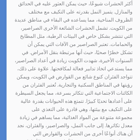
أكثر الحشرات شيوعًا، حيث يمكن العثور عليه في الحدائق
والمنازل. يتميز النمل بقدرته على التكيف مع مختلف
الظروف المناخية، مما يساعده في البقاء في مناطق عديدة
من الكويت. تشمل الحشرات الشائعة الأخرى الصراصير،
التي تنتشر بشكل خاص في البيئات الرطبة، مثل المطابخ
والحمامات. تعتبر الصراصير من الآفات التي يمكن أن
تشكل خطرًا صحيًا، حيث أنها مرتبطة بنقل الأمراض. في
السنوات الأخيرة، شهدت الكويت زيادة في أعداد الصراصير،
مما يستدعي اتخاذ تدابير فعالة لمكافحتها. علاوة على ذلك،
تتواجد الفئران كنوع شائع من القوارض في الكويت، ويمكن
رؤيتها في المناطق السكنية والتجارية. تُعتبر الفئران من
الكائنات الاجتماعية التي تتكاثر بسرعة، مما يجعل السيطرة
على أعدادها تحديًا كبيرًا. تتمتع هذه الحيوانات بقدرة عالية
على التكيف مع بيئتها، وهي قادرة على التغذي على
مجموعة متنوعة من المواد الغذائية، مما يساهم في زيادة
معدل تكاثرها. إلى جانب النمل، والصراصير، والفئران، نجد
أن هناك أنواعًا أخرى من الحشرات والقوارض التي