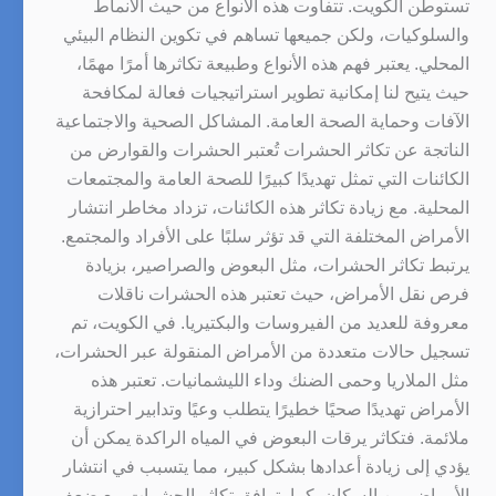
تستوطن الكويت. تتفاوت هذه الأنواع من حيث الأنماط
والسلوكيات، ولكن جميعها تساهم في تكوين النظام البيئي
المحلي. يعتبر فهم هذه الأنواع وطبيعة تكاثرها أمرًا مهمًا،
حيث يتيح لنا إمكانية تطوير استراتيجيات فعالة لمكافحة
الآفات وحماية الصحة العامة. المشاكل الصحية والاجتماعية
الناتجة عن تكاثر الحشرات تُعتبر الحشرات والقوارض من
الكائنات التي تمثل تهديدًا كبيرًا للصحة العامة والمجتمعات
المحلية. مع زيادة تكاثر هذه الكائنات، تزداد مخاطر انتشار
الأمراض المختلفة التي قد تؤثر سلبًا على الأفراد والمجتمع.
يرتبط تكاثر الحشرات، مثل البعوض والصراصير، بزيادة
فرص نقل الأمراض، حيث تعتبر هذه الحشرات ناقلات
معروفة للعديد من الفيروسات والبكتيريا. في الكويت، تم
تسجيل حالات متعددة من الأمراض المنقولة عبر الحشرات،
مثل الملاريا وحمى الضنك وداء الليشمانيات. تعتبر هذه
الأمراض تهديدًا صحيًا خطيرًا يتطلب وعيًا وتدابير احترازية
ملائمة. فتكاثر يرقات البعوض في المياه الراكدة يمكن أن
يؤدي إلى زيادة أعدادها بشكل كبير، مما يتسبب في انتشار
الأمراض بين السكان. كما يترافق تكاثر الحشرات مع ضعف