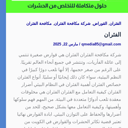
,
,
,
الفئران
القوراض
شركة مكافحة الفئران
مكافحة الفئران
الفئران
qmedia85@gmail.com
/
مارس 22, 2025
شركة مكافحة الفئران الفئران هي قوارض صغيرة تنتمي
إلى عائلة الفأريات، وتنتشر في جميع أنحاء العالم تقريبًا.
على الرغم من صغر حجمها، إلا أنها تلعب دورًا كبيرًا في
النظم البيئية، سواء كان ذلك إيجابيًا أو سلبيًا. أنواع الفئران
خصائص الفئران أهمية الفئران في النظام البيئي أضرار
الفئران كيفية التعامل مع الفئران الفئران هي مخلوقات
معقدة تلعب أدوارًا متعددة في البيئة. من المهم فهم سلوكها
وأهميتها، وكيفية التعامل معها بشكل صحيح، للحد من
أضرارها والحفاظ على التوازن البيئي. ابادة القوارض نهائيا
تعتبر قضية تكاثر الحشرات والقوارض في الكويت من