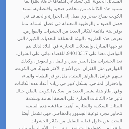
المسائل الحيوية التي تستدعي اهتمامًا خاصًا، نظرًا لما
تسببه هذه الكائنات من مخاطر صحية واقتصادية. تتمتع
الكويت بمناخ صحراوي يميل إلى الحرارة والجفاف في
فصل الصيف، والرطوبة المعتدلة في فصل الشتاء، مما
يوفر بيئة ملائمة لتكاثر العديد من الحشرات والقوارض.
تعرض هذه الظروف البيئة المختلفة التحديات الكبيرة التي
تواجهها المنازل والمحلات التجارية في البلاد لذلك يتم
التواصل معنا علي 94013317. للقضاء نهائي علي الفئران.
تعد الحشرات مثل الصراصير، والنمل، والبعوض، وكذلك
القوارض مثل الفئران، من الأنواع الأكثر شيوعًا في الكويت.
تسهم عوامل الظواهر البيئية، مثل توافر الطعام والماء،
والاحترار المناخي، بشكل كبير في زيادة أعداد هذه الكائنات.
وفي إطار هذا، يشعر العديد من سكان الكويت بالقلق حيال
تأثير هذه الكائنات الضارة على الصحة العامة وسلامة
البيئات السكنية والتجارية. أهمية مناقشة هذه القضية
تتجاوز مجرد توعية الجمهور بالمخاطر؛ فهي تشمل أيضًا
البحث عن حلول فعالة للتقليل من تكاثر الحشرات
والقوارض. كخطوة استباقية، ينبغي على الأفراد وأصحاب