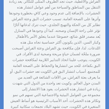
الفراش والأغطية، حيث تجد الظروف المثلى للتكاثر. يعد زيادة
التنقل بين المناطق والسياحة من أهم عوامل انتشار هذه
الحشرات، بالإضافة إلى عدم وجود وعي كافٍ بخطورة وجودها
وأثرها على الصحة العامة. تسبب حشرات البق وعثة الفراش
تطاير كل من الحكة والتهيج الجلدي، حيث تترك لدغاتها آثارًا
تؤثر على راحة الإنسان وصحته. كما أن وجودها في المنازل
يُعد مصدر قلق شائع، خصوصًا عندما يتعلق الأمر بالأطفال
وكبار السن، الذين يكونون أكثر حساسية تجاه مثل هذه
اللدغات. لذا، فإن مكافحة بق الفراش وعثة الفراش أصبحت
ضرورة ملحّة لضمان حياةٍ مريحة وصحية لدى الأفراد. في
الكويت، يتوجب علينا اتخاذ التدابير اللازمة لمكافحة حشرات
البق بكفاءة، للحد من انتشارها والحفاظ على الصحة العامة
للمجتمع. أسباب انتشار البق في الكويت تعد حشرات البق، أو
ما يعرف بعثة الفراش، من الآفات الشائعة في العديد من
المدن حول العالم، وكويت تعد واحدة من الدول التي شهدت
زيادة في انتشار هذه الحشرات. يعود هذا الانتشار إلى
مجموعة من العوامل البيئية والاجتماعية التي تسهم في نمو
وتكاثر هذه الحشرات. أحد الأسباب الرئيسية هو أنماط العيش
المتغيرة في الكويت، حيث تشهد البلاد تجمعات سكانية كبيرة