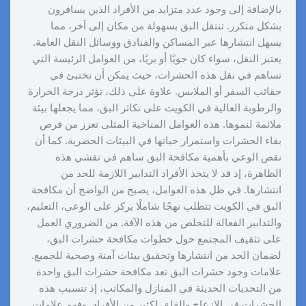
بالإضافة إلى وجود عدد متزايد من الأفراد الذين يسافرون
بشكل متكرر. تنتقل البق بسهولة من مكان إلى آخر، مما
يسهل انتشارها عبر المساكن والفنادق ووسائل النقل العامة.
يعتبر النقل، سواء كان جويًا أو بريًا، من العوامل الرئيسة التي
تساهم في نقل هذه الحشرات، حيث يمكن أن تختبئ في
حقائب السفر أو الملابس. علاوة على ذلك، تؤثر درجة الحرارة
والرطوبة العالية في الكويت على تكاثر البق، مما يجعلها بيئة
ملائمة لنموها. هذه العوامل المناخية المثلى تعزز من فرص
بقاء الحشرات واستمرار حياتها في البيئات الحضرية. كما أن
نقص الوعي بأهمية مكافحة البق ساهم في تفشي هذه
الظاهرة، إذ قد لا يتخذ الأفراد التدابير اللازمة للحد من
انتشارها. في ظل هذه العوامل، يصبح من الواضح أن مكافحة
البق في الكويت تتطلب نهجًا شاملًا يركز على الوعي، التعليم،
والتدابير الفعالة للتخلص من هذه الآفة. من الضروري العمل
على تثقيف المجتمع حول خطوات مكافحة حشرات البق،
لضمان الحد من انتشارها وتحقيق بيئات آمنة وصحية للجميع.
علامات وجود حشرات البق تعد مكافحة حشرات البق واحدة
من التحديات الحديثة في المنازل والمكاتب، إذ تتسبب هذه
الحشرات في الإزعاج والقلق لكثير من الأفراد. وفهم علامات