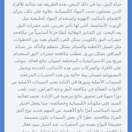
حياة البق، بما في ذلك البيض. هذه الطريقة تعد مثالية للأفراد
الذين يفضلون تجنب المواد الكيميائية. علاوة على ذلك، يتزايد
الاهتمام بأساليب التهوية واستخدام المواد الطبيعية مثل
الزيوت الأساسية، التي لها تأثير تخريبي على حشرات البق.
يعد البحث عن التدابير الوقائية أيضًا جزءاً أساسياً من مكافحة
حشرات البق بالكويت. يمكن للفرد القيام بعدد من الخطوات،
مثل غسيل الأغطية والستائر بشكل منتظم والتأكد من صيانة
المرافق بشكل دوري. تتطلب مكافحة حشرات البق استخدام
مزيج من الاستراتيجيات المختلفة لضمان نتائج فعالة. يتوجب
على الأفراد والشركات تبني هذه الأساليب الحديثة وتحمل
المسؤولية لضمان بيئة خالية من هذه الحشرات المزعجة.
المبيدات الأصلية ودورها في الإبادة تعتبر المبيدات الأصلية من
الأدوات الفعالة في مكافحة البق وعثة الفراش، حيث تلعب
دورًا حيويًا في تحقيق نتائج مرضية في الإبادة. تعتمد فعالية
المبيد على مكوناته الكيميائية وخصائصه، مما يجعل اختيار
المبيد المناسب أمرًا بالغ الأهمية. من المهم تحديد نوع البق
المراد مكافحته، نظرًا لأن بعض المبيدات تكون مصممة
خصيصًا لأنواع معينة من الحشرات. عند اختيار مبيد فعال
لمكافحة بق الفراش، يجب مراعاة عدة عوامل مثل مدى