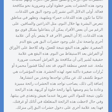
وجود هذه الحشرات يعتبر خطوة أولى وضرورية نحو مكافحة
فعالة. أولى الدلائل التي تشير إلى وجود البق هي اللدغات.
غالبًا ما تكون هذه اللدغات حمراء وملتهبة، وتظهر في مناطق
تتعرض البشرة بها خلال النوم، مثل الذراعين والساقين. على
الرغم من أن بعض الأفراد يمكن أن يتفاعلوا بشكل قوي مع
هذه اللدغات، إلا أن البعض الآخر قد لا يشعر بأي أثر. علامة
أخرى واضحة تدل على وجود حشرات البق هي بقع الدم
الصغيرة. تظهر هذه البقع نتيجة للعضّ، وقد تُلاحظ على الأوراق
أو الفراش بعد الاستيقاظ من النوم. هذه البقع هي علامة
حقيقية تُشير إلى أن مكافحة بق الفراش أصبحت ضرورة
ملحة. عند فحص منطقة النوم، قد تجد أيضًا قشوراً محمرة أو
بُرازات صغيرة داكنة تعود لهذه الحشرة. هذه المؤشرات هي
خيوط تكشف لك عن مكان تواجدها وتحذر من انتشارها.
إضافة إلى ذلك، يصاحب تواجد هذه الحشرات رائحة مميزة
وعادة ما يتم وصفها بأنها رائحة حلوة أو كريهة. هذه الرائحة
تكون نتيجة للمواد التي تفرزها عندما تعيش وتتغذى في بيئتها.
وفي حال لاحظت هذه الرائحة المتغلغلة في أثاثك أو غرفتك،
فهذا يعد علامة أخرى على دخول حشرات البق إلى منزلك.