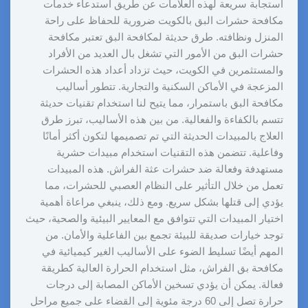
استجابة سريعة لهذه العلامات عن طريق استدعاء خدمات
مكافحة حشرات البق بالكويت ضرورية للحفاظ على راحة
المنزل ونظافته. طرق حديثة لمكافحة البق تعتبر مكافحة
حشرات البق من الأمور التي تشغل بال العديد من الأفراد
والمستثمرين في الكويت، حيث تزداد أعداد هذه الحشرات
المزعجة في الأماكن السكنية والتجارية. تتطور أساليب
مكافحة البق باستمرار، مما يتيح لنا استخدام تقنيات حديثة
تتسم بالكفاءة والفعالية. من بين هذه الأساليب، تبرز طرق
العلاج بالمبيدات الحديثة التي تم تصميمها لتكون أكثر أمانًا
وفاعلية. تتضمن هذه التقنيات استخدام مبيدات حشرية
مستهدفة وفعالة ضد حشرات عثة الفراش. هذه المبيدات
تعمل من خلال التأثير على النظام العصبي للحشرات، مما
يؤدي إلى قتلها بشكل سريع. ومع ذلك، ينبغي مراعاة أهمية
اختيار المبيدات التي تتوافق مع المعايير البيئية والصحية، حيث
توجد خيارات صديقة للبيئة تجمع بين الفاعلية والأمان. من
المهم أيضًا تسليط الضوء على الأساليب الغير كيميائية في
مكافحة بق الفراش، مثل استخدام الحرارة العالية كطريقة
فعالة. يمكن أن يؤدي تسخين الأماكن المصابة إلى درجات
حرارة تصل إلى 60 درجة مئوية إلى القضاء على جميع مراحل