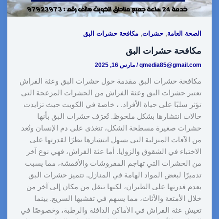
,
,
الصحة العامة
حشرات
مكافحة حشرات البق
مكافحة حشرات البق
qmedia85@gmail.com
/
مارس 16, 2025
مكافحة حشرات البق مقدمة حول حشرات البق وعثة الفراش
تعتبر حشرات البق وعثة الفراش من الحشرات المزعجة التي
تؤثر سلبًا على حياة الأفراد. ، خاصة في الكويت حيث تزايدت
حالات انتشارها بشكل ملحوظ. تُعرَف حشرات البق بأنها
حشرات صغيرة مسطحة الشكل، تتغذى على دم الإنسان وتُعد
من الآفات المنزلية التي يسهل انتشارها نظرًا لقدرتها على
الاختباء في الشقوق والزوايا. أما عثة الفراش، فهي نوع آخر
من الحشرات التي تهاجم المفروشات والأقمشة، مما يسبب
تدميرًا لبعض المواد الهامة في المنازل. تتميز حشرات البق
بعدم قدرتها على الطيران، لكنها تنقل من مكان إلى آخر من
خلال الأمتعة والأثاث، مما يسهم في تفشيها السريع. بينما
تعيش عثة الفراش في الأماكن الدافئة والرطبة، وخصوصًا في