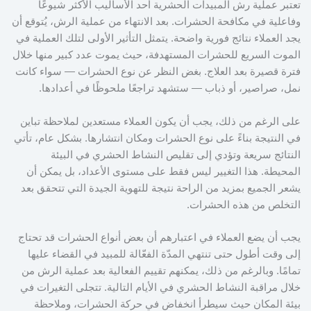
تعتبر عملية رش المبيدات الحشرية أحد الأساليب الأكثر شيوعًا
وفاعلية في مكافحة الحشرات. بعد الانتهاء من عملية الرش، يُتوقع أن
يجد العملاء نتائج فورية واضحة. يتمثل التأثير الأولى لتلك العملية في
الموت السريع للحشرات المستهدفة، حيث يموت عدد كبير منها خلال
فترة قصيرة بعد العلاج. بغض النظر عن نوع الحشرات — سواء كانت
نمل، صراصير، أو ذباب — ستشهد تراجعًا ملحوظًا في أعدادها.
على الرغم من ذلك، يجب أن يكون العملاء مستعدين لملاحظة تباين
في النتيجة بناءً على نوع الحشرات ومكان انتشارها. بشكل عام، تأتي
النتائج سريعة وتؤدي إلى تقليص النشاط الحشري في البيئة
المحيطة. هذا التغيير ليس فقط على مستوى الأعداد، بل يمكن أن
يشعر الجميع بمزيد من الراحة نتيجة للتهوية الجيدة التي تتحقق بعد
التخلص من هذه الحشرات.
يجب أن يضع العملاء في اعتبارهم أن بعض أنواع الحشرات قد تحتاج
إلى وقت أطول حتى تنتهي المدّة الفعّالة للمبيد في القضاء عليها
تمامًا. وبالرغم من ذلك، يمكنهم تقييم الفعالية بعد عملية الرش من
خلال مراقبة النشاط الحشري في الأيام التالية. تتجلى التغيرات في
بيئة المكان حيث سيطرأ انخفاض في حركة الحشرات، وملاحظة