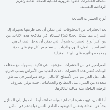
مشكلة الحشرات خطوة ضرورية لحماية الصحة العامة وتعزيز
الرفاهية النفسية.
أنواع الحشرات الشائعة
تعد الحشرات من المخلوقات التي يمكن أن تجد طريقها بسهولة إلى
المنازل، مما يشكل تحديًا كبيرًا للسكان في مكافحة هذه الآفات. من
بين أكثر أنواع الحشرات شيوعًا التي يمكن أن تدخل المنازل هي
الصراصير، النمل، البق، والذباب. سنستعرض كل نوع على حدة
وملامحه وتأثيره على البيئة المنزلية.
الصراصير هي من الحشرات المزعجة التي تتكيف بسهولة مع مختلف
البيئات. تُعتبر هذه الحشرات ناقلات للعديد من الأمراض بسبب قدرتها
على نقل الجراثيم عبر الأسطح. كالتالي، توجد صراصير في مناطق
متعددة من المنزل مثل المطابخ والحمامات، حيث توفر الظروف
الرطبة الدافئة بيئة مثالية لتكاثرها.
أما النمل، فهو حشرة اجتماعية وباستطاعته أيضًا الدخول إلى المنازل
بحثاً عن الغذاء. يتضمن التوظيف العادي للنمل تواجدهم في أماكن