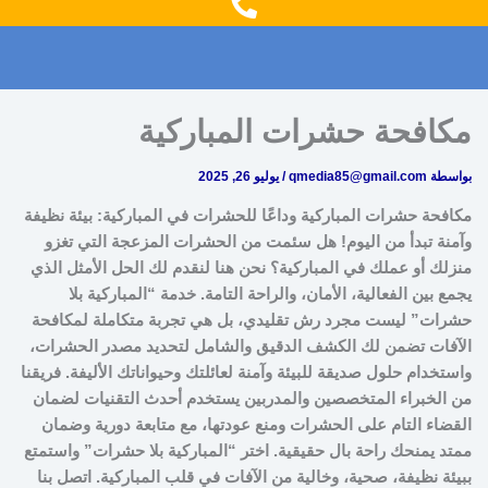
g
o
r
o
a
k
m
مكافحة حشرات المباركية
بواسطة
qmedia85@gmail.com
/
يوليو 26, 2025
مكافحة حشرات المباركية وداعًا للحشرات في المباركية: بيئة نظيفة
وآمنة تبدأ من اليوم! هل سئمت من الحشرات المزعجة التي تغزو
منزلك أو عملك في المباركية؟ نحن هنا لنقدم لك الحل الأمثل الذي
يجمع بين الفعالية، الأمان، والراحة التامة. خدمة “المباركية بلا
حشرات” ليست مجرد رش تقليدي، بل هي تجربة متكاملة لمكافحة
الآفات تضمن لك الكشف الدقيق والشامل لتحديد مصدر الحشرات،
واستخدام حلول صديقة للبيئة وآمنة لعائلتك وحيواناتك الأليفة. فريقنا
من الخبراء المتخصصين والمدربين يستخدم أحدث التقنيات لضمان
القضاء التام على الحشرات ومنع عودتها، مع متابعة دورية وضمان
ممتد يمنحك راحة بال حقيقية. اختر “المباركية بلا حشرات” واستمتع
ببيئة نظيفة، صحية، وخالية من الآفات في قلب المباركية. اتصل بنا