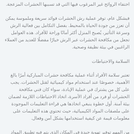
اختفاء الروائح غير المرغوب فيها التي قد تسببها الحشرات المزعجة.
فبشكل عام، توفر عملية رش الحشرات فوائد سريعة وملموسة يمكن
أن تعزز من جودة الحياة بالمحيط. بفضل التكامل بين فعالية الرش
وسرعة التأثير، يُصبح المنزل أكثر أمانًا وراحة للأفراد. هذه العوامل
تجعل من مكافحة الحشرات عبر الرش خيارًا مفضلًا للعديد من العملاء
الراغبين في بيئة نظيفة وصحية.
السلامة والاحتياطات
تعتبر سلامة الأفراد أثناء عملية مكافحة حشرات المباركية أمرًا بالغ
الأهمية، خصوصًا عند استخدام مواد كيميائية لقتل الحشرات. يجب
على كل من يشترك في عملية الإبادة، سواء كان فني مكافحة
الحشرات أو فرد من أفراد الأسرة، اتخاذ الاحتياطات اللازمة لضمان
بيئة آمنة. أول خطوة ينبغي اتخاذها هي قراءة التعليمات الموجودة
على ملصقات المواد الكيميائية، حيث تحتوي هذه التعليمات على
معلومات قيمة عن كيفية استخدامها بشكل آمن وفعال.
من المهم توفير تهوية جيدة في المكان الذي يتم فيه تطبيق المواد