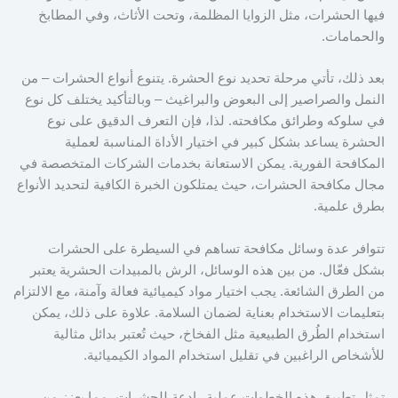
فيها الحشرات، مثل الزوايا المظلمة، وتحت الأثاث، وفي المطابخ
والحمامات.
بعد ذلك، تأتي مرحلة تحديد نوع الحشرة. يتنوع أنواع الحشرات – من
النمل والصراصير إلى البعوض والبراغيث – وبالتأكيد يختلف كل نوع
في سلوكه وطرائق مكافحته. لذا، فإن التعرف الدقيق على نوع
الحشرة يساعد بشكل كبير في اختيار الأداة المناسبة لعملية
المكافحة الفورية. يمكن الاستعانة بخدمات الشركات المتخصصة في
مجال مكافحة الحشرات، حيث يمتلكون الخبرة الكافية لتحديد الأنواع
بطرق علمية.
تتوافر عدة وسائل مكافحة تساهم في السيطرة على الحشرات
بشكل فعّال. من بين هذه الوسائل، الرش بالمبيدات الحشرية يعتبر
من الطرق الشائعة. يجب اختيار مواد كيميائية فعالة وآمنة، مع الالتزام
بتعليمات الاستخدام بعناية لضمان السلامة. علاوة على ذلك، يمكن
استخدام الطُرق الطبيعية مثل الفخاخ، حيث تُعتبر بدائل مثالية
للأشخاص الراغبين في تقليل استخدام المواد الكيميائية.
تمثل تطبيق هذه الخطوات عملية رادعة للحشرات، مما يعزز من