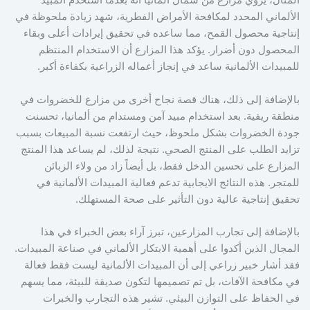
المثال، يروي مزارع من شمال ألمانيا أنه بعدما استخدم المبيد
الألماني المحدد لمكافحة الأمراض الفطرية، شهد زيادة ملحوظة في
إنتاجية محصول القمح، مما ساعده في تحقيق إيرادات أعلى وبقاء
المحصول دون أضرار. يؤكد هذا المزارع أن الاستخدام المنتظم
للمبيدات الألمانية ساعد في إنجاز أعماله الزراعية بكفاءة أكبر.
بالإضافة إلى ذلك، هناك قصة نجاح أخرى من مزارع للخضروات في
منطقة ريفية. بعد استخدام مبيد آمن ومستدام من ألمانيا، تحسنت
جودة الخضروات بشكل ملحوظ، حيث ارتفعت نسبة المبيعات بسبب
تزايد الطلب على المنتج الصحي. نتيجة لذلك، لم يساعد هذا المنتج
المزارع على تحسين الدخل فقط، بل أيضاً زاد من ولاء الزبائن
للمتجر. هذه النتائج الايجابية تدعم فعالية المبيدات الألمانية في
تحقيق إنتاجية عالية دون التأثير على صحة المستهلك.
بالإضافة إلى تجارب المزارعين، تبرز آراء بعض الخبراء في هذا
المجال الذين أكدوا على أهمية الابتكار الألماني في صناعة المبيدات.
فقد أشار خبير زراعي إلى أن المبيدات الألمانية ليست فقط فعالة
في مكافحة الآفات، بل تم تصميمها لتكون صديقة للبيئة، مما يسهم
في الحفاظ على التوازن البيئي. تشير هذه التجارب والخبرات