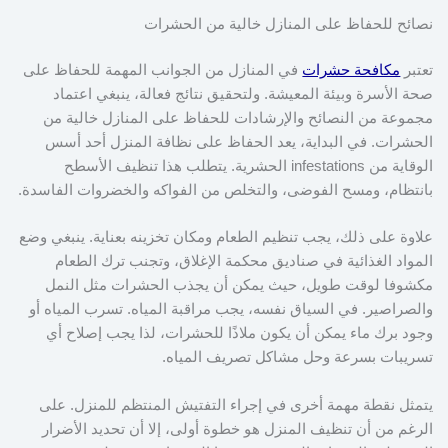
نصائح للحفاظ على المنازل خالية من الحشرات
تعتبر
مكافحة حشرات
في المنازل من الجوانب المهمة للحفاظ على
صحة الأسرة وبيئة المعيشة. ولتحقيق نتائج فعالة، ينبغي اعتماد
مجموعة من النصائح والإرشادات للحفاظ على المنازل خالية من
الحشرات. في البداية، يعد الحفاظ على نظافة المنزل أحد أسس
الوقاية من infestations الحشرية. يتطلب هذا تنظيف الأسطح
بانتظام، ومسح الفوضى، والتخلص من الفواكه والخضروات الفاسدة.
علاوة على ذلك، يجب تنظيم الطعام ومكان تخزينه بعناية. ينبغي وضع
المواد الغذائية في صناديق محكمة الإغلاق، وتجنب ترك الطعام
مكشوفا لوقت طويل، حيث يمكن أن يجذب الحشرات مثل النمل
والصراصير. في السياق نفسه، يجب مراقبة المياه. تسرب المياه أو
وجود برك ماء يمكن أن يكون ملاذًا للحشرات، لذا يجب إصلاح أي
تسريبات بسرعة وحل مشاكل تصريف المياه.
يتمثل نقطة مهمة أخرى في إجراء التفتيش المنتظم للمنزل. على
الرغم من أن تنظيف المنزل هو خطوة أولى، إلا أن تحديد الأضرار