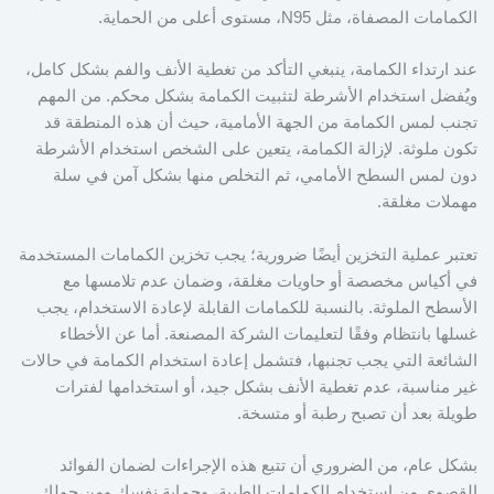
الكمامات المصفاة، مثل N95، مستوى أعلى من الحماية.
عند ارتداء الكمامة، ينبغي التأكد من تغطية الأنف والفم بشكل كامل،
ويُفضل استخدام الأشرطة لتثبيت الكمامة بشكل محكم. من المهم
تجنب لمس الكمامة من الجهة الأمامية، حيث أن هذه المنطقة قد
تكون ملوثة. لإزالة الكمامة، يتعين على الشخص استخدام الأشرطة
دون لمس السطح الأمامي، ثم التخلص منها بشكل آمن في سلة
مهملات مغلقة.
تعتبر عملية التخزين أيضًا ضرورية؛ يجب تخزين الكمامات المستخدمة
في أكياس مخصصة أو حاويات مغلقة، وضمان عدم تلامسها مع
الأسطح الملوثة. بالنسبة للكمامات القابلة لإعادة الاستخدام، يجب
غسلها بانتظام وفقًا لتعليمات الشركة المصنعة. أما عن الأخطاء
الشائعة التي يجب تجنبها، فتشمل إعادة استخدام الكمامة في حالات
غير مناسبة، عدم تغطية الأنف بشكل جيد، أو استخدامها لفترات
طويلة بعد أن تصبح رطبة أو متسخة.
بشكل عام، من الضروري أن تتبع هذه الإجراءات لضمان الفوائد
القصوى من استخدام الكمامات الطبية، وحماية نفسك ومن حولك