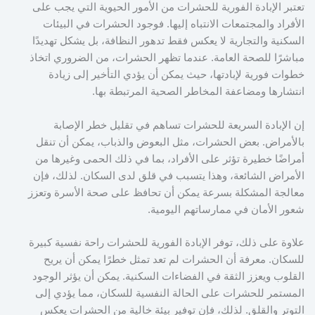
تعتبر الإبادة الفورية للحشرات من الأمور الحيوية التي يجب على
الأفراد والمجتمعات الانتباه إليها. فوجود الحشرات في البيئات
السكنية والتجارية لا يعكس فقط تدهور النظافة، بل يشكل تهديدًا
مباشرًا للصحة العامة. عندما تظهر الحشرات، من الضروري اتخاذ
خطوات فورية لإبادتها، حيث يمكن أن يؤدي التأخير إلى زيادة
انتشارها ومضاعفة المخاطر الصحية المرتبطة بها.
إن الإبادة السريعة للحشرات تساهم في تقليل خطر الإصابة
بالأمراض. بعض الحشرات، مثل البعوض والذباب، يمكن أن تنقل
أمراضًا خطيرة تؤثر على الأفراد، بما في ذلك الحمى وغيرها من
الأمراض الشائعة، وهذا يتسبب في قلق لدى السكان. لذلك، فإن
معالجة المشكلة بسرعة يمكن أن تحافظ على صحة الأسرة وتعزز
شعور الأمان في ممارساتهم اليومية.
علاوة على ذلك، توفر الإبادة الفورية للحشرات راحة نفسية كبيرة
للسكان. معرفة أن الحشرات لم تعد تمثل خطرًا يمكن أن يريح
القلوب ويعزز الثقة في الفضاءات السكنية. يمكن أن يؤثر الوجود
المستمر للحشرات على الحالة النفسية للسكان، مما يؤدي إلى
التوتر والقلق. لذلك، فإن توفير بيئة خالية من الحشرات يعكس