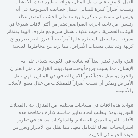
النمل الأبيض، على سبيل المثال، هو آفة خطيرة تفتك بالأخشاب
وتسبب أضراراً كبيرة للمباني. تتمثل خصائصه البيولوجية في أنه
يعيش في مستعمرات كبيرة ويعتمد على الخشب كمصدر غذاء
رئيسي. من ناحية أخرى، الصراصير تعتبر من أكثر الآفات شيوعاً في
البيئات الحضرية، . حيث تتكيف بشكل سريع مع ظروف البيئة وتتكاثر
بسرعة، مما يجعل السيطرة عليها أمراً صعباً. تفرز الصراصير روائح
كريهة وقد تنقل مسببات الأمراض، مما يزيد من مخاطرها الصحية.
البق، والذي يُعتبر أيضاً آفة شائعة في الكويت، يتغذى على دم
الإنسان، مما يسبب جروحاً وحساسية. بينما القوارض، مثل الفئران
والجرذان، تمثل تحدياً كبيراً للأمن الصحي في المنازل. فهي تنقل
الأمراض ويمكن أن تسبب أضراراً للممتلكات من خلال مضغ الأسلاك
والأنابيب.
تتواجد هذه الآفات في مساحات مختلفة، من المنازل حتى المحلات
التجارية، وهذا يتطلب اتخاذ تدابير مناسبة لإدارة ومكافحة هذه
الآفات. الفهم العميق للخصائص والسلوكيات يساعد في تطوير
استراتيجيات. فعالة للتعامل معها، مما يقلل من الأضرار ويعزز من
جودة الحياة في الكويت.