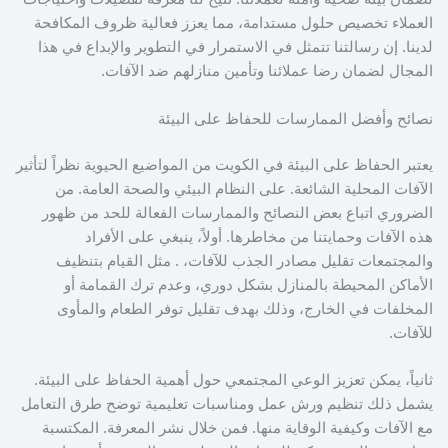
العملاء تخصيص حلول مستدامة، مما يعزز فعالية ظروف المكافحة
لدينا. إن رسالتنا تتمثل في الاستمرار في التطوير والإبداع في هذا
المجال لضمان رضا عملائنا وتأمين منازلهم ضد الآفات.
نصائح وأفضل الممارسات للحفاظ على البيئة
يعتبر الحفاظ على البيئة في الكويت من المواضيع الحيوية نظراً لتأثير
الآفات المحلية الشائعة. على النظام البيئي والصحة العامة. من
الضروري اتباع بعض النصائح والممارسات الفعالة للحد من ظهور
هذه الآفات وحمايتنا من مخاطرها. أولاً، ينبغي على الأفراد
والمجتمعات تقليل مصادر الجذب للآفات، . مثل القيام بتنظيف
الأماكن المحيطة بالمنازل بشكل دوري، وعدم ترك القمامة أو
المخلفات في الخارج، وذلك بهدف تقليل توفر الطعام والمأوى
للآفات.
ثانياً، يمكن تعزيز الوعي المجتمعي حول أهمية الحفاظ على البيئة.
يشمل ذلك تنظيم ورش عمل ومناسبات تعليمية توضح طرق التعامل
مع الآفات وكيفية الوقاية منها. فمن خلال نشر المعرفة. المكتسبة