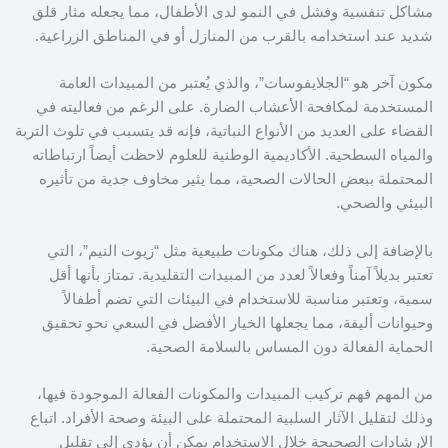
مشاكل تنفسية وفشل في النمو لدى الأطفال، مما يجعله مثار قلق
شديد عند استخدامه بالقرب من المنازل أو في المناطق الزراعية.
مكون آخر هو “الجلايفوسات”، والذي يُعتبر من المبيدات العامة
المستخدمة لمكافحة الأعشاب الضارة. على الرغم من فعاليته في
القضاء على العديد من الأنواع النباتية، فإنه قد يتسبب في تلوث التربة
والمياه السطحية. الأكاديمية الوطنية للعلوم لاحظت أيضاً ارتباطاته
المحتملة ببعض الحالات الصحية، مما يثير مخاوف جدية من تأثيره
البيئي والصحي.
بالإضافة إلى ذلك، هناك مكونات طبيعية مثل “زيوت النيم”، التي
تعتبر بديلاً آمناً وفعالاً لعدد من المبيدات التقليدية. تمتاز بأنها أقل
سمية، وتعتبر مناسبة للاستخدام في البيئات التي تضم أطفالاً
وحيوانات أليفة، مما يجعلها الخيار الأفضل في السعي نحو تحقيق
الحماية الفعالة دون المساس بالسلامة الصحية.
من المهم فهم تركيب المبيدات والمكونات الفعالة الموجودة فيها،
وذلك لتقليل الآثار السلبية المحتملة على البيئة وصحة الأفراد. اتباع
الإرشادات الصحيحة خلال الاستخدام يمكن أن يؤدي إلى تقليل