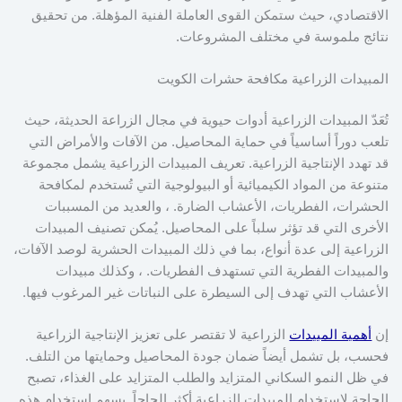
الاقتصادي، حيث ستمكن القوى العاملة الفنية المؤهلة. من تحقيق
نتائج ملموسة في مختلف المشروعات.
المبيدات الزراعية مكافحة حشرات الكويت
تُعَدّ المبيدات الزراعية أدوات حيوية في مجال الزراعة الحديثة، حيث
تلعب دوراً أساسياً في حماية المحاصيل. من الآفات والأمراض التي
قد تهدد الإنتاجية الزراعية. تعريف المبيدات الزراعية يشمل مجموعة
متنوعة من المواد الكيميائية أو البيولوجية التي تُستخدم لمكافحة
الحشرات، الفطريات، الأعشاب الضارة. ، والعديد من المسببات
الأخرى التي قد تؤثر سلباً على المحاصيل. يُمكن تصنيف المبيدات
الزراعية إلى عدة أنواع، بما في ذلك المبيدات الحشرية لوصد الآفات،
والمبيدات الفطرية التي تستهدف الفطريات. ، وكذلك مبيدات
الأعشاب التي تهدف إلى السيطرة على النباتات غير المرغوب فيها.
إن
أهمية المبيدات
الزراعية لا تقتصر على تعزيز الإنتاجية الزراعية
فحسب، بل تشمل أيضاً ضمان جودة المحاصيل وحمايتها من التلف.
في ظل النمو السكاني المتزايد والطلب المتزايد على الغذاء، تصبح
الحاجة لاستخدام المبيدات الزراعية أكثر إلحاحاً. يسهم استخدام هذه