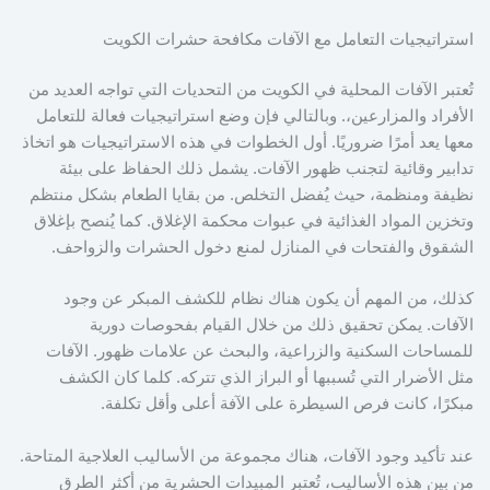
استراتيجيات التعامل مع الآفات مكافحة حشرات الكويت
تُعتبر الآفات المحلية في الكويت من التحديات التي تواجه العديد من
الأفراد والمزارعين،. وبالتالي فإن وضع استراتيجيات فعالة للتعامل
معها يعد أمرًا ضروريًا. أول الخطوات في هذه الاستراتيجيات هو اتخاذ
تدابير وقائية لتجنب ظهور الآفات. يشمل ذلك الحفاظ على بيئة
نظيفة ومنظمة، حيث يُفضل التخلص. من بقايا الطعام بشكل منتظم
وتخزين المواد الغذائية في عبوات محكمة الإغلاق. كما يُنصح بإغلاق
الشقوق والفتحات في المنازل لمنع دخول الحشرات والزواحف.
كذلك، من المهم أن يكون هناك نظام للكشف المبكر عن وجود
الآفات. يمكن تحقيق ذلك من خلال القيام بفحوصات دورية
للمساحات السكنية والزراعية، والبحث عن علامات ظهور. الآفات
مثل الأضرار التي تُسببها أو البراز الذي تتركه. كلما كان الكشف
مبكرًا، كانت فرص السيطرة على الآفة أعلى وأقل تكلفة.
عند تأكيد وجود الآفات، هناك مجموعة من الأساليب العلاجية المتاحة.
من بين هذه الأساليب، تُعتبر المبيدات الحشرية من أكثر الطرق