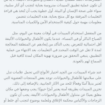
أن تكون عملية تطبيق المبيدات مدروسة بعناية لتجنب أي آثار سلبية،
سواء على صحة الإنسان أو البيئة. أول خطوة يجب أن تُتخذ هي قراءة
التعليمات المرفقة مع كل منتج بعناية. هذه التعليمات تتضمن
معلومات مهمة حول كيفية الاستخدام الآمن والكميات المناسبة.
من المفضل استخدام المبيدات في أوقات معينة من اليوم، مثل
الصباح الباكر أو في المساء، عندما يكون الأطفال والحيوانات الأليفة
أقل احتمالية للتعرض. يجب التأكد من إبعادهم عن المنطقة المعالجة
لمدة لا تقل عن الوقت المحدد في التعليمات. بعد الانتهاء من عملية
التطبيق، ينبغي التحقق من ضرورة تهوية المكان لمدة كافية قبل
السماح لهم بالعودة.
عند شراء المبيدات، من الجيد اختيار الأنواع التي تحمل علامات تدل
على سلامتها للأطفال والحيوانات. توجد بعض المنتجات العضوية التي
تُعتبر بديلاً آمنًا وفعالًا للحد من الآثار الجانبية. بالإضافة إلى ذلك،
تخزين المبيدات بطريقة آمنة يعتبر أمرًا حيويًا؛ يجب وضعها في مكان
مغلق بعيدًا عن متناول الأطفال والحيوانات الأليفة. يجب أن تكون
الزجاجات والأكياس محكمة الإغلاق ومُعلمة بوضوح لتجنب أي خلط أو