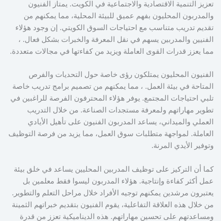
تعزيز التنمية الاقتصادية والاجتماعية في الكويت. يمتاز الفنيون
والمدربون المحليون بفهم عميق للبيئة المحلية، مما يمكنهم من
تقديم تدريب متناسب مع احتياجات السوق الكويتي. إن وجود هؤلاء
الفنيين والمدربين يسهم في نقل المعرفة والخبرات بشكل فعال. ،
مما يعزز قدرات القوى العاملة ويزيد من كفاءتها في مجالات متعددة.
الفنيون المحليون يمتلكون رؤى خاصة حول التحديات والفرص
المتاحة في بيئة العمل. ، مما يمكنهم من تصميم برامج تدريب خاصة
تلبي احتياجات المجتمع. يوفر هؤلاء المحترفون الفرصة للراغبين في
تطوير مهاراتهم ولمعرفة مستجدات الصناعة. من خلال التدريب
العملي والميداني، يساعد المدربون الفنيون على تأهيل الأيادي
العاملة. لمواجهة متطلبات سوق العمل، مما يزيد من فرصة التوظيف
وتوفير الأيدي المرنة.
كما أن التركيز على توظيف المدربين المحليين يساعد في خلق بيئة
عمل أكثر كفاءة وإنتاجية. هؤلاء المدربون ليسوا فقط معلمين بل
يعتبرون مرشدين يمكنهم توجيه الأفراد خلال مراحل التعلم والتطوير.
من خلال هذه العلاقة التفاعلية، يقوم الفنيون بتقديم خبراتهم الثمينة
ومساعدتهم على تحسين مهاراتهم. هذه الديناميكية تعزز من قدرة