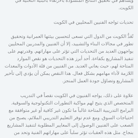
ويساهم في تحقيق النتائج المنشودة بالارتقاء بالبنية التحتية في
الكويت.
تحديات تواجه الفنيين المحليين في الكويت
تُعَدُّ الكويت من الدول التي تسعى لتحسين بيئتها العمرانية وتحقيق
تطور في مجالات البناء والتشييد، إلا أن الفنيين والمدربين المحليين
يواجهون العديد من التحديات التي تؤثر على مهاراتهم. وقدرتهم على
تنفيذ المشاريع بكفاءة. أحد أبرز هذه التحديات هو نقص الموارد
المتاحة لهم، حيث يعاني العديد. من الفنيين من قلة الأدوات والمعدات
اللازمة لأداء مهامهم بشكل فعال. هذا النقص يمكن أن يؤدي إلى تأخير
المشاريع وتضاؤل جودة العمل المنجز.
علاوة على ذلك، يواجه الفنيون في الكويت نقصاً في التدريب
المتخصص الذي يتيح لهم مواكبة التطورات التكنولوجية والسوقية.
البرامج التدريبية المتاحة غالباً ما تكون غير كافية أو غير متوافقة مع
احتياجات السوق. ومع عدم توفر التعليم التدريبي الملائم، يصبح من
الصعب على الفنيين الوصول إلى المعايير المطلوبة لتنفيذ المشاريع
بنجاح. مثل هذه العقبات تؤثر سلباً على مهاراتهم الفنية وتحد من