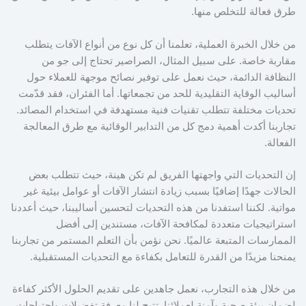
طرق فعالة للتخلص منها.
من خلال الخبرة العملية، تعلمنا أن كل نوع من أنواع الآفات يتطلب
مقاربة خاصة. على سبيل المثال، الصراصير تحتاج إلى جو من
النظافة الدائمة، حيث نعمل على توفير نصائح موجهة للعملاء حول
أساليب الوقاية التقليدية للحد من تجمعاتها. أما الفئران، فقد قدّمت
تحديات مختلفة تتطلب تقنيات فنية مستهدفة في استخدام المصائد.
تجاربنا أكدت أهمية دمج كل من التدابير الوقائية مع طرق المعالجة
الفعالة.
إن التحديات التي واجهتها الفريق لم تكن هينة، حيث تتطلب بعض
الحالات جهدًا إضافيًا بسبب زيادة انتشار الآفات أو عوامل بيئية غير
مواتية. لكننا استفدنا من هذه التحديات لتحسين أساليبنا، حيث أعددنا
استراتيجيات متعددة لمكافحة الآفات، مستندين إلى أفضل
الممارسات المتبعة عالميًا. نحن نؤمن بأن التعلم المستمر من تجاربنا
يمنحنا مزيدًا من القدرة للتعامل بكفاءة مع التحديات المستقبلية.
من خلال هذه التجارب، نعمل جاهدين على تقديم الحلول الأكثر كفاءة
لضمان بيئة صحية وآمنة لعملائنا. تتيح لنا معرفة تفضيلات واحتياجات