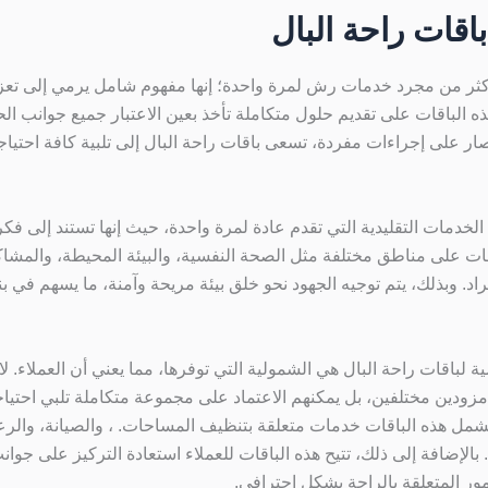
قات راحة البال
أكثر من مجرد خدمات رش لمرة واحدة؛ إنها مفهوم شامل يرمي إلى تعزي
ه الباقات على تقديم حلول متكاملة تأخذ بعين الاعتبار جميع جوانب الح
اقتصار على إجراءات مفردة، تسعى باقات راحة البال إلى تلبية كافة احتياج
الخدمات التقليدية التي تقدم عادة لمرة واحدة، حيث إنها تستند إلى فكرة
قات على مناطق مختلفة مثل الصحة النفسية، والبيئة المحيطة، والمشاك
راد. وبذلك، يتم توجيه الجهود نحو خلق بيئة مريحة وآمنة، ما يسهم في ب
ية لباقات راحة البال هي الشمولية التي توفرها، مما يعني أن العملاء. ل
دين مختلفين، بل يمكنهم الاعتماد على مجموعة متكاملة تلبي احتياجا
شمل هذه الباقات خدمات متعلقة بتنظيف المساحات. ، والصيانة، والرعا
 بالإضافة إلى ذلك، تتيح هذه الباقات للعملاء استعادة التركيز على جوا
مور المتعلقة بالراحة بشكل احترافي.