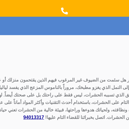
t
e
a
b
g
o
r
o
a
k
m
هل سئمت من الضيوف غير المرغوب فيهم الذين يقتحمون منزلك أو 
لى النمل الذي يغزو مطبخك، مروراً بالناموس المزعج الذي يفسد لياليك
قلق الذي تسببه الحشرات، ليس فقط على راحتك بل على صحتك أيضاً. لهذا
لتام على الحشرات، باستخدام أحدث التقنيات وأكثر المواد أماناً على عائل
 ونظافته، ولحياتك هدوءها وراحتها، فبيئة خالية من الحشرات تعني حياة
 الحشرات. اتصل بخبرائنا للقضاء التام عليها!
94013317