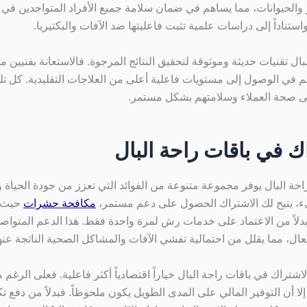
 والحيوانات، مما يساهم في ضمان سلامة جميع الأفراد المتواجدين في ا
 واستناداً إلى دراسات علمية تثبت فاعليتها ضد الآفات والبكتيريا.
 البال تقنيات حديثة وموثوقة لتحقيق النتائج المرجوة. فالاستعانة بفنيي
م في الوصول إلى مستويات فاعلية أعلى من العلاجات التقليدية. كل ت
ى صحة العملاء وسلامتهم بشكل مستمر.
اك في باقات راحة البال
احة البال يوفر مجموعة متنوعة من الفوائد التي تعزز من جودة الحياة
يء، يتيح لك الاشتراك الحصول على دعم مستمر،
مكافحة حشرات
حيث ي
بدلاً من الاعتماد على خدمات رش لمرة واحدة فقط. هذا الدعم المتوا
عال، مما يقلل من احتمالية تفشي الآفات والمشاكل الصحية الناتجة عنها
شتراك في باقات راحة البال خياراً اقتصادياً أكثر فاعلية. فعلى الرغم من
إلا أن التوفير المالي على المدى الطويل يكون ملحوظاً. فبدلاً من دفع 