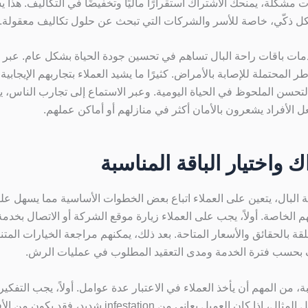
مشكلة، يمنحك الاشتراك استقرارًا ماليًا وتخفيضًا في التكاليف. هذا
بشكل ذكّي، خاصة للأسر والشركات التي تبحث عن حلول تكاليف معقولة.
مات باقات راحة البال تساهم في تحسين جودة الحياة بشكل عام. عبر 
ر المحتملة للإصابة بالأمراض. كثيرًا ما يشيد العملاء بتجاربهم الإيجاب
لتحسن الملحوظ في الحياة اليومية. وعبر الاستماع إلى تجارب الناس، ي
ل الأفراد يشعرون بالأمان أكثر في منازلهم أو أماكن عملهم.
ك واختيار الباقة المناسبة
البال، يتعين على العملاء اتباع بعض الخطوات الأساسية مما يسهل عليه
هم الخاصة. أولاً، يجب على العملاء زيارة موقع الشركة أو الاتصال بخد
لقة بالحقائق والأسعار المتاحة. بعد ذلك، يمكنهم مراجعة الخيارات المتن
لف بحسب فترة الخدمة ومدى التعقيد المطلوب في عمليات الرش.
سبة، من المهم أن يأخذ العملاء في الاعتبار عدة عوامل. أولاً، يجب التفك
التي يواجهونها. على سبيل المثال، إذا كان العميل يعاني من 