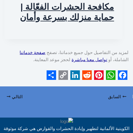
مكافحة الحشرات الفعّالة |
حماية منزلك بسرعة وأمان
لمزيد من التفاصيل حول جميع خدماتنا، تصفح
صفحة خدماتنا
الشاملة، أو
تواصل معنا مباشرة
لحجز موعد المعاينة.
S
C
L
R
P
W
F
h
o
i
e
i
h
a
السابق
التالي
a
p
n
d
n
a
c
r
y
k
d
t
t
e
e
L
e
i
e
s
b
الكويتية الألمانية لتطهير وإبادة الحشرات والقوارض هي شركة موثوقة
i
d
t
r
A
o