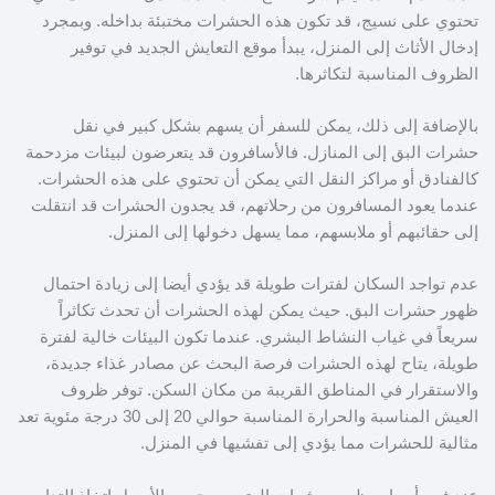
تحتوي على نسيج، قد تكون هذه الحشرات مختبئة بداخله. وبمجرد
إدخال الأثاث إلى المنزل، يبدأ موقع التعايش الجديد في توفير
الظروف المناسبة لتكاثرها.
بالإضافة إلى ذلك، يمكن للسفر أن يسهم بشكل كبير في نقل
حشرات البق إلى المنازل. فالأسافرون قد يتعرضون لبيئات مزدحمة
كالفنادق أو مراكز النقل التي يمكن أن تحتوي على هذه الحشرات.
عندما يعود المسافرون من رحلاتهم، قد يجدون الحشرات قد انتقلت
إلى حقائبهم أو ملابسهم، مما يسهل دخولها إلى المنزل.
عدم تواجد السكان لفترات طويلة قد يؤدي أيضا إلى زيادة احتمال
ظهور حشرات البق. حيث يمكن لهذه الحشرات أن تحدث تكاثراً
سريعاً في غياب النشاط البشري. عندما تكون البيئات خالية لفترة
طويلة، يتاح لهذه الحشرات فرصة البحث عن مصادر غذاء جديدة،
والاستقرار في المناطق القريبة من مكان السكن. توفر ظروف
العيش المناسبة والحرارة المناسبة حوالي 20 إلى 30 درجة مئوية تعد
مثالية للحشرات مما يؤدي إلى تفشيها في المنزل.