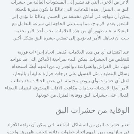
الأعراض الأخرى التي قد تشير إلى المستويات العالية من حشرات
البق في المنزل. هذه اللدغات، التي غالبًا ما تكون مثيرة للحكة،
يمكن أن تتواجد في أماكن مختلفة من الجسم، وغالبًا ما تؤدي إلى
الشعور بعدم الارتياح، مما يستدعي الحاجة إلى سرعة التعامل مع
المشكلة. عند ظهور أي من هذه العلامات، يجب أخذ الأمر بجدية،
حيث أن تجاهل الأمر قد يؤدي إلى تفشي حشرة البق بشكل أكبر.
عند اكتشاف أي من هذه العلامات، يُفضل اتخاذ إجراءات فورية
للتخلص من الحشرات. يمكن البدء بمراجعة الأماكن التي قد تتواجد
فيها، مثل الفراش والشراشف والجدران. من المهم أيضًا استخدام
وسائل التنظيف مثل الغسيل على درجات حرارة عالية أو بالبخار،
لقتل أي حشرات وأي بيوض محتملة. في بعض الحالات، قد يتطلب
الأمر أيضًا الاستعانة بخدمات مكافحة الآفات المحترفة لضمان القضاء
الفعال على حشرات البق ووقاية المنزل من عودتها.
الوقاية من حشرات البق
تعتبر حشرات البق من المشاكل الشائعة التي يمكن أن تواجه الأفراد
في منازلهم، ومن المهم اتخاذ خطوات وقائية لتجنب ظهورها. واحدة