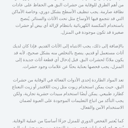
من أهم الطرق للوقاية من حشرات البق هي الحفاظ على عادات
نظافة صارمة. يجب تنظيف الأسطح بشكل دوري، وخاصة الأماكن
التي قد تتجمع فيها الأوساخ مثل تحت الأثاث والستائر. يُنصح
باستخدام المكنسة الكهربائية بانتظام لإزالة أي بيض أو حشرات
صغيرة قد تكون موجودة في المنزل.
بالإضافة إلى ذلك، يجب الانتباه إلى الأثاث القديم. فإذا كان لديك
أثاث مستعمل أو قديم، ينصح بالتخلص منه بشكل صحيح، لأنه قد
يكون ملاذًا لحشرات البق. قبل إدخال أي قطعة أثاث جديدة إلى
المنزل، يجب فحصها بعناية بحثًا عن علامات وجود حشرات.
تعد المواد الطاردة إحدى الأدوات الفعالة في الوقاية من حشرات
البق، حيث يمكن استخدام زيوت مثل زيت اللافندر أو زيت النعناع
كطارد طبيعي. يمكن أيضًا استخدام مبيدات حشرية تجارية، ولكن
يجب التأكد من اتباع التعليمات الموجودة على العبوة لضمان
الاستخدام الآمن والفعال.
كما يُعتبر الفحص الدوري للمنزل جزءًا أساسيًا من عملية الوقاية.
يُنصح بإجراء عمليات فحص دورية للتحقق من وجود حشرات البق،