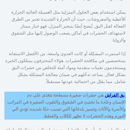
يمكن استخدام بعض الحلول المنزلية مثل الغسيلة العالية الحرارة
للأغطية والمفروشات، حيث أن الحرارة الشديدة تعتبر من الطرق
الفعالة لقتل البق. يُنصح أيضًا بتبخير المنزل، فهو خيار ممتاز
لاستهداف الحشرات في أماكن يصعب الوصول إليها مثل الشقوق
والزوايا.
إذا استمرت المشكلة أو كانت العدوى واسعة، من الأفضل الاستعانة
بمتخصصين في مكافحة الحشرات. هؤلاء المحترفون يمتلكون الخبرة
ويستخدمون تقنيات متقدمة ومواد آمنة للتخلص من حشرات البق
بشكل فعال. يساعد تدخّلهم في ضمان معالجة المشكلة بشكل
شامل، مما يقلل من احتمالية عودتها مستقبلاً.
بق الفراش
هي حشرات صغيرة مسطحة تتغذى على دم
الإنسان وعادة ما تختبئ في الشقوق والثقوب الصغيرة في المراتب
والأسرة والأثاث وتتميز بلدغاتها التي تسبب حكا شديده تؤدي الي
التورم وهذه الحشرات لا تظهر للكلاب والقطط.
في النهاية، يمكن أن يكون التعامل مع حشرات البق معقدًا، لكن اتباع