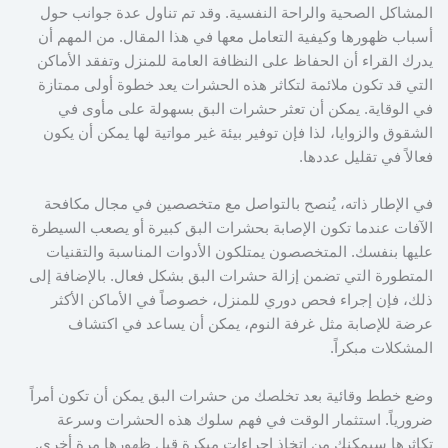
المشاكل الصحية والراحة النفسية. وقد تم تناول عدة جوانب حول
أسباب ظهورها وكيفية التعامل معها في هذا المقال. من المهم أن
يدرك القراء أن الحفاظ على النظافة العامة للمنزل وتفقد الأماكن
التي قد تكون ملائمة لتكاثر هذه الحشرات يعد خطوة أولى ممتازة
في الوقاية. يمكن أن تعثر حشرات البق بسهولة على مأوى في
الشقوق والزوايا، لذا فإن توفير بيئة غير مواتية لها يمكن أن يكون
فعالاً في تقليل عددها.
في الإطار ذاته، يُنصح بالتواصل مع متخصصين في مجال مكافحة
الآفات عندما تكون الإصابة بحشرات البق كبيرة أو يصعب السيطرة
عليها بنفسك. المتخصصون يمتلكون الأدوات المناسبة والتقنيات
المتطورة التي تضمن إزالة حشرات البق بشكل فعال. بالإضافة إلى
ذلك، فإن إجراء فحص دوري للمنزل، خصوصاً في الأماكن الأكثر
عرضة للإصابة مثل غرفة النوم، يمكن أن يساعد في اكتشاف
المشكلات مبكراً.
وضع خطط وقائية بعد تخلصك من حشرات البق يمكن أن تكون أمراً
ضرورياً. استثمار الوقت في فهم سلوك هذه الحشرات وسرعة
تكاثرها سيمكنك من اتخاذ إجراءات مبكرة قبل ظهورها مرة أخرى.