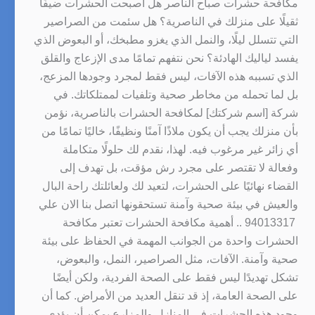
مكافحة حشرات صباح الناصر هل أصبحت الحشرات ضيفًا
ثقيلًا على منزلك في الناصرية؟ هل سئمت من الصراصير
التي تتسلل ليلًا، والنمل الذي يغزو مطبخك، أو البعوض الذي
يفسد لياليك الهادئة؟ نحن نتفهم تمامًا مدى الإزعاج والقلق
الذي تسببه هذه الآفات، ليس فقط لمجرد وجودها المزعج،
بل لما تحمله من مخاطر صحية وتلفيات لممتلكاتك. في
شركة [اسم شركتك] لمكافحة الحشرات بالناصرية، نؤمن
بأن منزلك يجب أن يكون ملاذًا آمنًا ونظيفًا، خاليًا تمامًا من
أي زائر غير مرغوب فيه. لهذا، نقدم لك حلولًا متكاملة
وفعالة لا تقتصر على مجرد رش مؤقت، بل تهدف إلى
القضاء نهائيًا على الحشرات، لتعيد لك ولعائلتك راحة البال
والعيش في بيئة صحية وآمنة تستحقونها اتصل بنا الان علي
94013317 .. أهمية مكافحة الحشرات تعتبر مكافحة
الحشرات واحدة من الجوانب المهمة في الحفاظ على بيئة
صحية وآمنة. الآفات، مثل الصراصير، النمل، والبعوض،
تشكل تهديدًا ليس فقط على الصحة الفردية، ولكن أيضًا
على الصحة العامة، إذ قد تنقل العديد من الأمراض. كما أن
وجود هذه الحشرات في المنازل والمزارع يمكن أن يؤدي