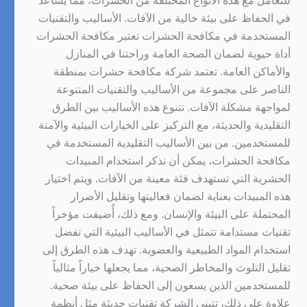
للتعامل مع هذه الأنواع المختلفة من الحشرات، مما يساعد
في الحفاظ على بيئة خالية من الآفات. الأساليب والتقنيات
المستخدمة في مكافحة الحشرات تعتبر مكافحة الحشرات
أداة حيوية لضمان الصحة العامة وراحتنا في المنازل
والأماكن العامة. تعتمد شركة مكافحة حشرات بمنطقة
الناصر على مجموعة من الأساليب والتقنيات المتنوعة
لمواجهة مشكلة الآفات. تتنوع هذه الأساليب بين الطرق
التقليدية والحديثة، مع التركيز على الخيارات البيئية والآمنة
للمستخدمين. من بين الأساليب التقليدية المستخدمة في
مكافحة الحشرات، يمكن أن نذكر استخدام المبيدات
الحشرية التي تستهدف فئة معينة من الآفات. ويتم اختيار
هذه المبيدات بعناية لضمان فعاليتها وتقليل الأضرار
المحتملة على البيئة والإنسان. ومع ذلك، أُضيفت مؤخراً
تقنيات مستدامة تتمثل في الأساليب البيئية التي تفضل
استخدام المواد الطبيعية والعضوية. تهدف هذه الطرق إلى
تقليل التلوث والمخاطر الصحية، مما يجعلها خياراً مثالياً
للمستخدمين الذين يسعون إلى الحفاظ على بيئة صحية.
علاوة على ذلك، تتبنى الشركة تقنيات حديثة مثل أنظمة