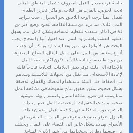
خاصةً قرب مدخل النمل المعروف. تشمل المناطق المثلى
تحت الحوض، بالقرب من الثلاجة، وأماكن تخزين الطعام.
يُفضل أيضاً توجيه الوجه اللاصق نحو الجدران، حيث يتواجد
النمل عادة، مما يزيد من نسبة التقاطه. يُنصح بوضع أكثر من
فخ في أماكن متعددة لتغطية المساحة بشكل كامل، مما يسهل
عملية التعقب وقلة تزايد النمل. عند اختيار أنواع الفخاخ، يجب
البحث عن الأنواع التي تتميز بفعالية عالية ويمكن أن تجذب
أنواع مختلفة من النمل. على سبيل المثال، الفخاخ المصنوعة
من مواد طبيعية أو نباتية غالباً ما تكون أكثر جاذبية للنمل.
بالإضافة إلى ذلك، توفر بعض العلامات التجارية فخاخاً قابلة
لإعادة الاستخدام، مما يقلل من استهلاك البلاستيك ويساهم
في الحفاظ على البيئة. باستخدام المصائد والفخاخ اللاصقة
بشكل صحيح، يمكن تحقيق نتائج ملحوظة في مكافحة النمل،
مما يسهم في تعزيز نظافة المنزل واستمرار بيئة معيشية
صحية. مبيدات الحشرات المخصصة للنمل تعتبر مبيدات
الحشرات وسيلة فعّالة في مكافحة النمل وضمان نظافة
المنزل. تتوفر مجموعة متنوعة من المبيدات الحشرية في
الأسواق تهدف بشكل خاص إلى القضاء على النمل، وتختلف
في صيغتها وطرق استخدامها. من أشهر الأنواع المتاحة