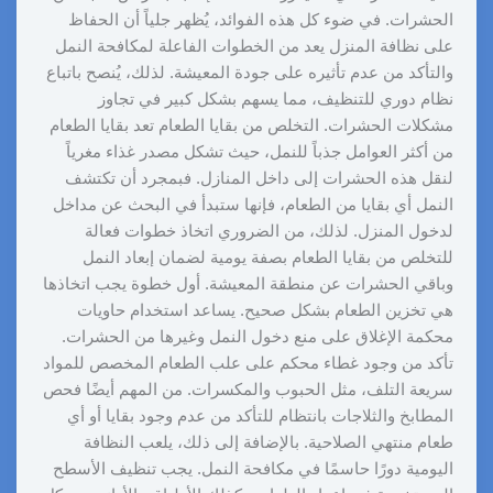
الحشرات. في ضوء كل هذه الفوائد، يُظهر جلياً أن الحفاظ
على نظافة المنزل يعد من الخطوات الفاعلة لمكافحة النمل
والتأكد من عدم تأثيره على جودة المعيشة. لذلك، يُنصح باتباع
نظام دوري للتنظيف، مما يسهم بشكل كبير في تجاوز
مشكلات الحشرات. التخلص من بقايا الطعام تعد بقايا الطعام
من أكثر العوامل جذباً للنمل، حيث تشكل مصدر غذاء مغرياً
لنقل هذه الحشرات إلى داخل المنازل. فبمجرد أن تكتشف
النمل أي بقايا من الطعام، فإنها ستبدأ في البحث عن مداخل
لدخول المنزل. لذلك، من الضروري اتخاذ خطوات فعالة
للتخلص من بقايا الطعام بصفة يومية لضمان إبعاد النمل
وباقي الحشرات عن منطقة المعيشة. أول خطوة يجب اتخاذها
هي تخزين الطعام بشكل صحيح. يساعد استخدام حاويات
محكمة الإغلاق على منع دخول النمل وغيرها من الحشرات.
تأكد من وجود غطاء محكم على علب الطعام المخصص للمواد
سريعة التلف، مثل الحبوب والمكسرات. من المهم أيضًا فحص
المطابخ والثلاجات بانتظام للتأكد من عدم وجود بقايا أو أي
طعام منتهي الصلاحية. بالإضافة إلى ذلك، يلعب النظافة
اليومية دورًا حاسمًا في مكافحة النمل. يجب تنظيف الأسطح