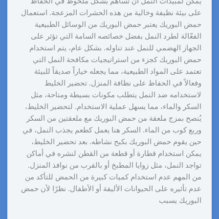
يمكن لمبيدات النمل أن تساهم بشكل ملحوظ في الحفاظ
على بيئة نظيفة وخالية من هذه الحشرات المزعجة. استعمال
حمض البوريك يعتبر حمض البوريك من الوسائل الطبيعية
الفعّالة لطرد النمل بفضل خصائصه السامة التي تؤثر على
الجهاز الهضمي للنمل عند تناوله. بشكل عام، يتم استخدام
حمض البوريك كجزء من استراتيجيات مكافحة النمل التي
تعتمد على المواد الطبيعية، مما يجعله خياراً صديقاً للبيئة
وفعالاً في الحفاظ على نظافة المنزل. تحضير الخليط
لاستخدامه ضد النمل يتطلب مكونات بسيطة ومتاحة، مثل
السكر والماء، مما يسهل عملية الاستخدام. لتحضير الخليط،
يُنصح بمزج ملعقة من حمض البوريك مع ملعقتين من السكر
وربع كوب من الماء. السكر هنا يعمل كطعم يجذب النمل، في
حين يقوم حمض البوريك بكبح نشاطه. بعد تحضير الخليط،
يمكن استخدام قطارة أو قطعة من القطن لنشره في أماكن
تواجد النمل، مثل زوايا المطبخ أو بالقرب من نوافذ المنزل.
من المهم عدم استخدام كميات كبيرة من الحمض للتأكد من
عدم تأثيره على الحيوانات الأليفة أو الأطفال. نظرًا لأن حمض
البوريك يسبب