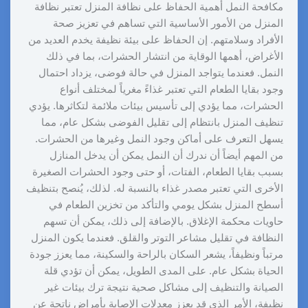
مكافحة النمل أهمية الحفاظ على نظافة المنزل تعتبر نظافة
المنزل من الأمور الأساسية التي تساهم في تعزيز صحة
الأفراد وسلامتهم. إن الحفاظ على بيئة نظيفة يخدم العديد من
الأغراض، أهمها الوقاية من انتشار الحشرات، بما في ذلك
النمل. فعندما يتواجد المنزل في حالة فوضى، يزداد احتمال
وجود بقايا الطعام التي تعتبر غذاءً مغرياً لمختلف أنواع
الحشرات، مما يؤدي إلى تأسيس بيئات ملائمة لتكاثرها. يؤدي
تنظيف المنزل بانتظام إلى تقليل الفوضى بشكل عام، مما
يسهل التعرف على أماكن وجود النمل وغيرها من الحشرات.
من المهم أيضاً أن ندرك أن النمل يمكن أن يدخل المنازل
بسبب بقايا الطعام، الفتات، أو حتى وجود الحشرات الصغيرة
الأخرى التي تعتبر مصدر غذاء بالنسبة له. لذلك، يُنصح بتنظيف
أسطح المنزل بشكل يومي والتأكد من تخزين الطعام في
حاويات محكمة الإغلاق. بالإضافة إلى ذلك، يمكن أن تسهم
النظافة في تقليل مشاعر التوتر والقلق. فعندما يكون المنزل
مرتباً ونظيفاً، يشعر السكان بالراحة والسكينة، مما يعزز جودة
الحياة بشكل عام. على المدى الطويل، يمكن أن تؤدي قلة
الصيانة والتنظيف إلى مشاكل صحية نتيجة ترك بيئات غير
نظيفة، الأمر الذي قد يعزز معدلات الإصابة بأمراض ناتجة عن