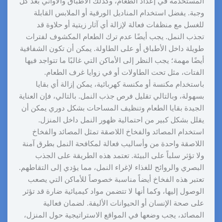
المستخدمة في إعداد الطعام، وكذلك الأطباق والأواني بعد كل
وجبة. يفضل استخدام المناديل الورقية أو الملابس القابلة
للغسل مع منظفات فعالة لإزالة أي آثار زيتية أو حلاوة قد
تجذب النمل. يجب أيضًا عدم ترك الطعام المكشوف لفترات
طويلة داخل الأطباق أو على الطاولة. يمكن أن تكون الشفافية
أيضًا مهمة؛ يجب النظر إلى الأماكن التي غالبًا ما تتواجد فيها
الفتات، مثل تحت الطاولات أو في زوايا غرف الطعام.
باستخدام مكنسة أو مكنسة كهربائية، يمكن إزالة أي بقايا
بسهولة، وبالتالي تقليل فرص جذب النمل. بالتالي، فإن العناية
الجيدة بقايا الطعام وتنظيف المساحات بشكل دوري يمكن أن
يقلل بشكل كبير من احتمالية ظهور النمل داخل المنزل.
استخدام المصائد والفخاخ اللاصقة تمثل المصائد والفخاخ
اللاصقة واحدة من وأساليب فعالة لمكافحة النمل بطرق آمنة
ولا تؤثر سلباً على البيئة. تعتمد هذه الطريقة على الجذب
البصري والروائح للغذاء لإغراء النمل، مما يؤدي إلى التقاطهم.
تعتبر هذه الفخاخ أيضاً مناسبة خصوصاً للأماكن التي يصعب
الوصول إليها، وكما أنها لا تتضمن مواد كيميائية ضارة قد تؤثر
على صحة الإنسان أو الحيوانات الأليفة. لضمان فعالية
المصائد، يجب وضعها في المواقع الاستراتيجية حول المنزل،