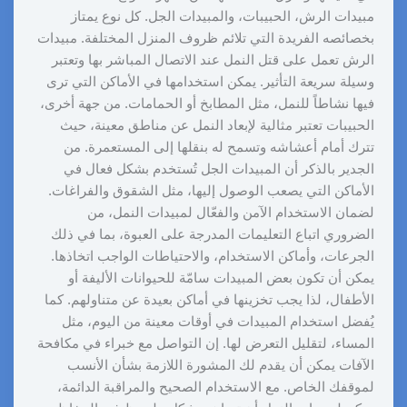
مبيدات الرش، الحبيبات، والمبيدات الجل. كل نوع يمتاز
بخصائصه الفريدة التي تلائم ظروف المنزل المختلفة. مبيدات
الرش تعمل على قتل النمل عند الاتصال المباشر بها وتعتبر
وسيلة سريعة التأثير. يمكن استخدامها في الأماكن التي ترى
فيها نشاطاً للنمل، مثل المطابخ أو الحمامات. من جهة أخرى،
الحبيبات تعتبر مثالية لإبعاد النمل عن مناطق معينة، حيث
تترك أمام أعشاشه وتسمح له بنقلها إلى المستعمرة. من
الجدير بالذكر أن المبيدات الجل تُستخدم بشكل فعال في
الأماكن التي يصعب الوصول إليها، مثل الشقوق والفراغات.
لضمان الاستخدام الآمن والفعّال لمبيدات النمل، من
الضروري اتباع التعليمات المدرجة على العبوة، بما في ذلك
الجرعات، وأماكن الاستخدام، والاحتياطات الواجب اتخاذها.
يمكن أن تكون بعض المبيدات سامّة للحيوانات الأليفة أو
الأطفال، لذا يجب تخزينها في أماكن بعيدة عن متناولهم. كما
يُفضل استخدام المبيدات في أوقات معينة من اليوم، مثل
المساء، لتقليل التعرض لها. إن التواصل مع خبراء في مكافحة
الآفات يمكن أن يقدم لك المشورة اللازمة بشأن الأنسب
لموقفك الخاص. مع الاستخدام الصحيح والمراقبة الدائمة،