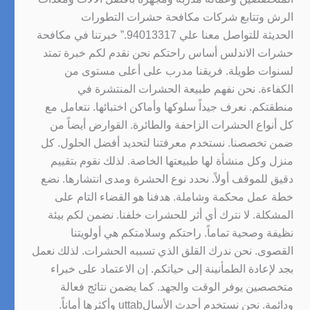
الرش وتتابع شركات مكافحة حشرات التطورات
الحديثة للتواصل معنا علي 94013317.” خبرتنا في مكافحة
حشرات الاندلس أساس راحتكم نحن نقدم لكم خبرة تمتد
لسنوات طويلة. فريقنا مدرب على أعلى مستوى من
الكفاءة. نحن نفهم طبيعة الحشرات المنتشرة في
منطقتكم. نعرف جيداً سلوكها وأماكن اختبائها. نتعامل مع
كل أنواع الحشرات الزاحفة والطائرة. القوارض أيضاً من
ضمن تخصصنا. نستخدم معرفتنا لتحديد أفضل الحلول. كل
منزل وكل منشأة لها طبيعتها الخاصة. لذلك نقوم بتقييم
دقيق للموقف أولاً. نحدد نوع الحشرة ومدى انتشارها. نضع
خطة عمل محكمة وشاملة. هدفنا هو القضاء التام على
المشكلة. لا نترك أي أثر للحشرات خلفنا. نضمن لكم بيئة
نظيفة وصحية تماماً. راحتكم وسلامتكم هي أولويتنا
القصوى. نحن ندرك القلق الذي تسببه الحشرات. لذلك نعمل
بجد لإعادة الطمأنينة إلى حياتكم. إن الاعتماد على خبراء
متخصصين يوفر الوقت والجهد. كما يضمن نتائج فعالة
ودائمة. نحن نستخدم أحدث الأسالuttab وأكثرها أماناً.