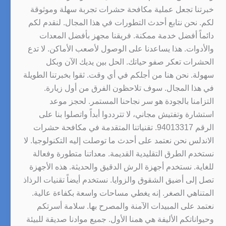
خبرتنا تجعل عملية مكافحة حشرات تجربة سهلة وموثوقة
لكم. نحن نتابع أحدث التطورات في هذا المجال. لنقدم لكم
دائماً أفضل خدمة ممكنة. فريقنا مجهز بأفضل المعدات
والأدوات. هذا يساعدنا على الوصول لأصعب الأماكن. لا تدع
الحشرات تعكر صفو حياتك. الحل بين يديك الآن وبكل
سهولة. نحن هنا من أجلكم في أي وقت. ثقوا بخبرتنا الطويلة
في هذا المجال. سوف تلاحظون الفرق من أول زيارة.
التزامنا بالجودة هو سر نجاحنا المستمر. لحجز موعد
استشارة وتفتيش مجاني، لا تترددوا أبداً واتصلوا بنا على
الرقم 94013317. تقنياتنا المتقدمة في مكافحة حشرات
الاندلس نحن نعتمد على أحدث ما توصلت إليه التكنولوجيا. لا
نستخدم الطرق التقليدية القديمة. معداتنا متطورة وفعالة
للغاية. نستخدم أجهزة الرش الدقيق والحديثة. هذه الأجهزة
تصل إلى أضيق الشقوق والزوايا. نستخدم أيضاً تقنيات الرذاذ
المتناهي الصغر. إنه يغطي مساحات واسعة بكفاءة عالية.
نعتمد على المبيدات الآمنة والمصرح بها. سلامة أسرتكم
وحيواناتكم الأليفة هي همنا الأول. جميع موادنا صديقة للبيئة