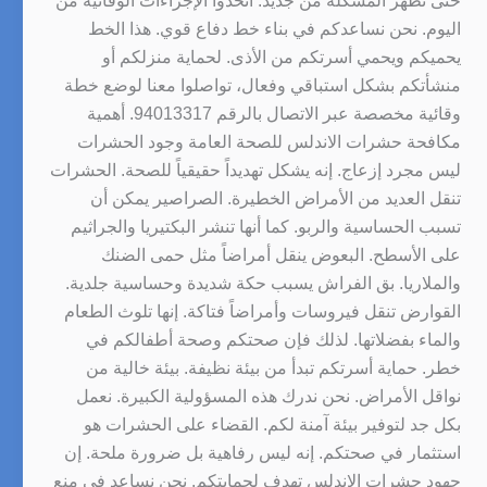
حتى تظهر المشكلة من جديد. اتخذوا الإجراءات الوقائية من
اليوم. نحن نساعدكم في بناء خط دفاع قوي. هذا الخط
يحميكم ويحمي أسرتكم من الأذى. لحماية منزلكم أو
منشأتكم بشكل استباقي وفعال، تواصلوا معنا لوضع خطة
وقائية مخصصة عبر الاتصال بالرقم 94013317. أهمية
مكافحة حشرات الاندلس للصحة العامة وجود الحشرات
ليس مجرد إزعاج. إنه يشكل تهديداً حقيقياً للصحة. الحشرات
تنقل العديد من الأمراض الخطيرة. الصراصير يمكن أن
تسبب الحساسية والربو. كما أنها تنشر البكتيريا والجراثيم
على الأسطح. البعوض ينقل أمراضاً مثل حمى الضنك
والملاريا. بق الفراش يسبب حكة شديدة وحساسية جلدية.
القوارض تنقل فيروسات وأمراضاً فتاكة. إنها تلوث الطعام
والماء بفضلاتها. لذلك فإن صحتكم وصحة أطفالكم في
خطر. حماية أسرتكم تبدأ من بيئة نظيفة. بيئة خالية من
نواقل الأمراض. نحن ندرك هذه المسؤولية الكبيرة. نعمل
بكل جد لتوفير بيئة آمنة لكم. القضاء على الحشرات هو
استثمار في صحتكم. إنه ليس رفاهية بل ضرورة ملحة. إن
جهود حشرات الاندلس تهدف لحمايتكم. نحن نساعد في منع