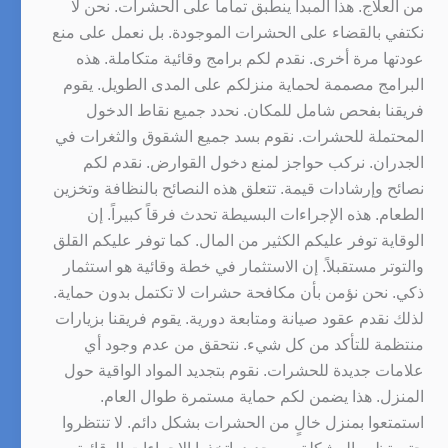
من العلاج. هذا المبدأ ينطبق تماماً على الحشرات. نحن لا
نكتفي بالقضاء على الحشرات الموجودة. بل نعمل على منع
عودتها مرة أخرى. نقدم لكم برامج وقائية متكاملة. هذه
البرامج مصممة لحماية منزلكم على المدى الطويل. يقوم
فريقنا بفحص شامل للمكان. نحدد جميع نقاط الدخول
المحتملة للحشرات. نقوم بسد جميع الشقوق والثغرات في
الجدران. نركب حواجز لمنع دخول القوارض. نقدم لكم
نصائح وإرشادات قيمة. تتعلق هذه النصائح بالنظافة وتخزين
الطعام. هذه الإجراءات البسيطة تحدث فرقاً كبيراً. إن
الوقاية توفر عليكم الكثير من المال. كما توفر عليكم القلق
والتوتر مستقبلاً. إن الاستثمار في خطة وقائية هو استثمار
ذكي. نحن نؤمن بأن مكافحة حشرات لا تكتمل بدون حماية.
لذلك نقدم عقود صيانة ومتابعة دورية. يقوم فريقنا بزيارات
منتظمة للتأكد من كل شيء. نتحقق من عدم وجود أي
علامات جديدة للحشرات. نقوم بتجديد المواد الواقية حول
المنزل. هذا يضمن لكم حماية مستمرة طوال العام.
استمتعوا بمنزل خالٍ من الحشرات بشكل دائم. لا تنتظروا