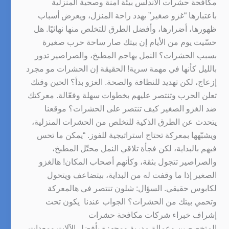
مكافحة حشرات الاندلس بيئة آمنة وصحية المنزلية
باعتبارها “غزو صغير” يهدد راحة المنزل، ويعرض أسباب
ظهورها، أضرارها، وأفضل الطرق للتخلص منها نهائيًا. هل
حسّيت يوم من الأيام إن بيتك صار ساحة حرب صغيرة
بسبب الحشرات؟ النمل يهاجم المطبخ، والصراصير تدور
بالليل كأنها في مهمة سرية! الحقيقة إن الحشرات مو مجرد
إزعاج، لكن تهديد للنظافة والصحة. الغزو بدأ؟ الحين وقتك
تعلن الحرب وتنتصر عليهم بخطوات سهلة وفعّالة. معركتك
ضد الغزو الصغير كيف تنتصر على الحشرات؟ موقعنا
يتحدث عن الطرق الذكية للتخلص من الحشرات المنزلية،
ويشبّهها بمعركة تحتاج استراتيجية للفوز. “يمكن ما تحس
فيهم بالبداية، لكن فجأة تلاقي النمل محتّل المطبخ،
والصراصير تتجول بثقة، وكأنهم أصحاب المكان! هالغزو
الصغير إذا ما وقفت له من البداية، بيتضاعف ويتحول
لكابوس حقيقي. السؤال: شلون تنتصر في هالمعركة
وتحمي بيتك من الحشرات؟ الجواب عندنا يكون تحت
إشراف خبراء شركات مكافحة حشرات
المتخصصين وعمالة مدربة ومجهزة بأفضل الآلات ومعدات