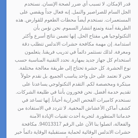
قدر الإمكان. لا تسبب أي ضرر لصحة الإنسان. نستخدم
الجل السام للصراصير والنمل. إنه فعال جداً ويقضي على
المستعمرات. نستخدم أيضاً محطات الطعوم للقوارض. هذه
الطريقة آمنة وتمنع انتشار السموم. نحن نؤمن بأن
التكنولوجيا هي مفتاح الحل. إنها تضمن نتائج أسرع وأكثر
استدامة. إن مهمة مكافحة حشرات الاندلس تتطلب دقة
ومعرفة. لذلك نستثمر دائماً في تدريب فريقنا. يتعلمون
استخدام كل جهاز جديد بمهارة. نحدد التقنية المناسبة حسب
نوع الحشرة. كل حشرة تحتاج إلى طريقة معالجة مختلفة.
نحن لا نعتمد على حل واحد يناسب الجميع. بل نقدم حلولاً
مبتكرة ومخصصة لكم. التقدم التكنولوجي يساعدنا على
تقديم خدمة أفضل. نحن فخورون بأننا في طليعة الشركات.
نستخدم كاميرات الفحص الحرارية أحياناً. إنها تساعد في
كشف أماكن الأعشاش المخفية. لا تتردد في الاستفادة من
خدماتنا المتطورة. لتجربة أحدث تقنيات الإبادة الآمنة
والفعالة، اتصلوا بنا الآن على الرقم 94013317. مكافحة
حشرات الاندلس الوقائية لحماية مستقبلية الوقاية دائماً خير