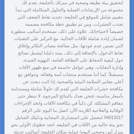
لتحقيق بيئة نظيفة وصحية في منزلك بالجليعة. نقدم لك
مجموعة من الإرشادات العملية والحلول المتكاملة التي تبدأ
بتقييم شامل للموقع في الجليعة، تحديد نقاط الضعف التي
تجذب الحشرات، ومن ثم تطبيق خطة مكافحة مصممة
خصيصاً لاحتياجاتك. علاوة على ذلك، نستخدم أساليب متطورة
لضمان إبادة شاملة للآفات الحالية، مع التركيز على التقنيات
التي تضمن عدم عودتها، مثل معالجة مصادر التكاثر وإغلاق
نقاط الدخول. بالإضافة إلى ذلك، يمتد دليلنا ليشمل نصائح
حول كيفية الحفاظ على النظافة العامة، التهوية الجيدة،
وإدارة النفايات، وهي عوامل حاسمة في منع ظهور الآفات
مستقبلاً. كما أننا نستخدم منتجات آمنة وفعالة، وتتوافق مع
أعلى معايير السلامة البيئية والصحية. إذا كنت تبحث عن
مكافحة حشرات الجليعة التي تُقدم لك حلولاً شاملة ومستدامة
بأسعار مناسبة، فنحن نعدك بالنتائج المرجوة. لا تنتظر حتى
تتفاقم المشكلة. كن ذكياً في مكافحة الآفات واتخذ الإجراءات
الوقائية والعلاجية اللازمة الآن. اتصل بنا اليوم على الرقم
94013317 لتحصل على استشارتك المجانية ودليلك الشامل
نحو بيئة خالية من الآفات في الجليعة. اتخذ خطوتك الأولى نحو
منزل آمن وصحي اليوم! حماية سكان الجليعة: أساليب حديثة