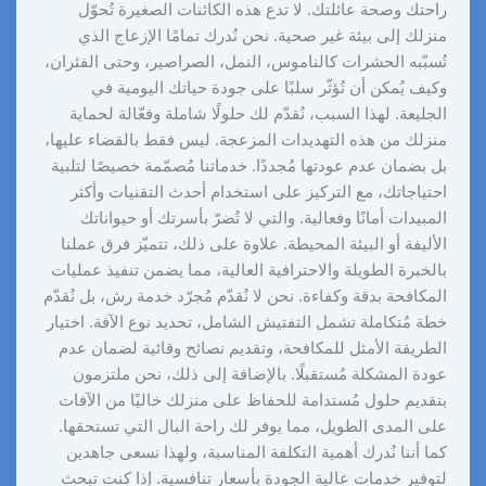
راحتك وصحة عائلتك. لا تدع هذه الكائنات الصغيرة تُحوّل
منزلك إلى بيئة غير صحية. نحن نُدرك تمامًا الإزعاج الذي
تُسبّبه الحشرات كالناموس، النمل، الصراصير، وحتى الفئران،
وكيف يُمكن أن تُؤثّر سلبًا على جودة حياتك اليومية في
الجليعة. لهذا السبب، نُقدّم لك حلولًا شاملة وفعّالة لحماية
منزلك من هذه التهديدات المزعجة. ليس فقط بالقضاء عليها،
بل بضمان عدم عودتها مُجددًا. خدماتنا مُصمّمة خصيصًا لتلبية
احتياجاتك، مع التركيز على استخدام أحدث التقنيات وأكثر
المبيدات أمانًا وفعالية. والتي لا تُضرّ بأسرتك أو حيواناتك
الأليفة أو البيئة المحيطة. علاوة على ذلك، تتميّز فرق عملنا
بالخبرة الطويلة والاحترافية العالية، مما يضمن تنفيذ عمليات
المكافحة بدقة وكفاءة. نحن لا نُقدّم مُجرّد خدمة رش، بل نُقدّم
خطة مُتكاملة تشمل التفتيش الشامل، تحديد نوع الآفة. اختيار
الطريقة الأمثل للمكافحة، وتقديم نصائح وقائية لضمان عدم
عودة المشكلة مُستقبلًا. بالإضافة إلى ذلك، نحن ملتزمون
بتقديم حلول مُستدامة للحفاظ على منزلك خاليًا من الآفات
على المدى الطويل، مما يوفر لك راحة البال التي تستحقها.
كما أننا نُدرك أهمية التكلفة المناسبة، ولهذا نسعى جاهدين
لتوفير خدمات عالية الجودة بأسعار تنافسية. إذا كنت تبحث