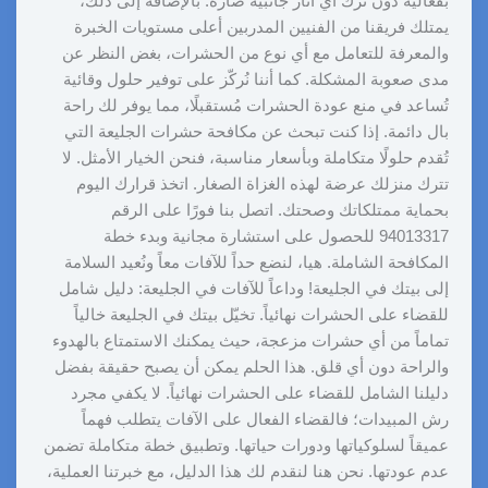
بفعالية دون ترك أي آثار جانبية ضارة. بالإضافة إلى ذلك،
يمتلك فريقنا من الفنيين المدربين أعلى مستويات الخبرة
والمعرفة للتعامل مع أي نوع من الحشرات، بغض النظر عن
مدى صعوبة المشكلة. كما أننا نُركّز على توفير حلول وقائية
تُساعد في منع عودة الحشرات مُستقبلًا، مما يوفر لك راحة
بال دائمة. إذا كنت تبحث عن مكافحة حشرات الجليعة التي
تُقدم حلولًا متكاملة وبأسعار مناسبة، فنحن الخيار الأمثل. لا
تترك منزلك عرضة لهذه الغزاة الصغار. اتخذ قرارك اليوم
بحماية ممتلكاتك وصحتك. اتصل بنا فورًا على الرقم
94013317 للحصول على استشارة مجانية وبدء خطة
المكافحة الشاملة. هيا، لنضع حداً للآفات معاً ونُعيد السلامة
إلى بيتك في الجليعة! وداعاً للآفات في الجليعة: دليل شامل
للقضاء على الحشرات نهائياً. تخيّل بيتك في الجليعة خالياً
تماماً من أي حشرات مزعجة، حيث يمكنك الاستمتاع بالهدوء
والراحة دون أي قلق. هذا الحلم يمكن أن يصبح حقيقة بفضل
دليلنا الشامل للقضاء على الحشرات نهائياً. لا يكفي مجرد
رش المبيدات؛ فالقضاء الفعال على الآفات يتطلب فهماً
عميقاً لسلوكياتها ودورات حياتها. وتطبيق خطة متكاملة تضمن
عدم عودتها. نحن هنا لنقدم لك هذا الدليل، مع خبرتنا العملية،