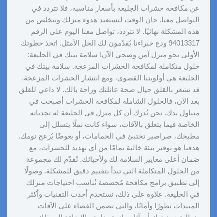
عن مكافحة حشرات الجليعة بأسعار مناسبة، فلا تتردد في
التواصل معنا. حان الوقت لتستعيد هدوء منزلك وتتخلص من
هذه المشكلة نهائيًا. لا تتردد، تواصل معنا اليوم على الرقم
94013317 ودع خبراءنا يُقدّمون لك الحل الأمثل. اتخذ خطوتك
الأولى نحو منزل آمن وصحي الآن! سلامة بيتك في الجليعة:
حلول متكاملة لمكافحة الحشرات المزعجة. سلامة بيتك في
الجليعة هي أولويتنا القصوى، ومع انتشار الحشرات المزعجة.
قد تشعر بالقلق حيال صحة عائلتك وراحة بالك. لا داعي للقلق
بعد الآن، فالحلول الشاملة لمكافحة الحشرات أصبحت في
متناول يدك. نحن نُدرك أن كل منزل في الجليعة له تحدياته
الخاصة فيما يتعلق بالآفات، سواء كانت نملًا يتسلل إلى
مطبخك، صراصير تختبئ في الحمامات، أو بعوضًا يُزعج نومك.
هدفنا هو توفير بيئة خالية تمامًا من أي تهديد للحشرات، مع
ضمان أعلى معايير السلامة لك ولأحبائك. نُقدّم لك مجموعة
من الحلول المتكاملة التي تبدأ بتقييم دقيق للمشكلة. وصولًا
إلى تطبيق برامج مكافحة مُخصصة تُناسب احتياجات منزلك
في الجليعة. علاوة على ذلك، نستخدم أحدث التقنيات وأكثر
المبيدات تطورًا وأمانًا، والتي تضمن القضاء على الآفات