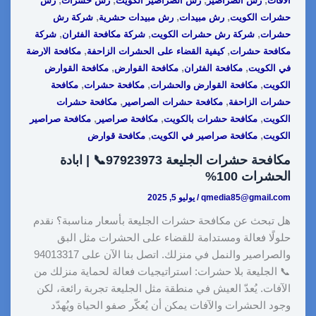
الآفات
رش الصراصير
رش الصراصير الكويت
رش حشرات
رش
,
,
,
حشرات الكويت
رش مبيدات
رش مبيدات حشرية
شركة رش
,
,
,
حشرات
شركة رش حشرات الكويت
شركة مكافحة الفئران
شركة
,
,
مكافحة حشرات
كيفية القضاء على الحشرات الزاحفة
مكافحة الارضة
,
,
,
في الكويت
مكافحة الفئران
مكافحة القوارض
مكافحة القوارض
,
,
,
الكويت
مكافحة القوارض والحشرات
مكافحة حشرات
مكافحة
,
,
حشرات الزاحفة
مكافحة حشرات الصراصير
مكافحة حشرات
,
,
,
الكويت
مكافحة حشرات بالكويت
مكافحة صراصير
مكافحة صراصير
,
,
الكويت
مكافحة صراصير في الكويت
مكافحة قوارض
مكافحة حشرات الجليعة 97923973📞 | ابادة
الحشرات 100%
qmedia85@gmail.com
/
يوليو 5, 2025
هل تبحث عن مكافحة حشرات الجليعة بأسعار مناسبة؟ نقدم
حلولًا فعالة ومستدامة للقضاء على الحشرات مثل البق
والصراصير والنمل في منزلك. اتصل بنا الآن على 94013317
📞 الجليعة بلا حشرات: استراتيجيات فعالة لحماية منزلك من
الآفات. يُعدّ العيش في منطقة مثل الجليعة تجربة رائعة، لكن
وجود الحشرات والآفات يمكن أن يُعكّر صفو الحياة ويُهدّد