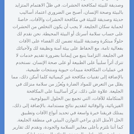
وصديقة للبيئة لمكافحة الحشرات. في ظلّ الاهتمام المتزايد
بالبيئة وصحة الإنسان، أصبح من الضروري اعتماد أساليب
حديثة وصديقة للبيئة في مكافحة الحشرات والآفات، خاصةً
لحماية سكان الجليعة. لا يجب أن يكون التخلص من الحشرات
على حساب سلامة أسرتك أو البيئة المحيطة. نحن نقدم لك
حلولًا مبتكرة وصديقة للبيئة تضمن لك القضاء على الآفات
بفعالية تامة، مع الحفاظ على بيئة آمنة ونظيفة لك ولأحبائك
في الجليعة. التزامنا ينبع من إيماننا بضرورة تقديم خدمات لا
تترك أثراً سلبياً على الطبيعة أو على صحة الإنسان. نستخدم
في عمليات المكافحة مبيدات حيوية ومنتجات طبيعية،
بالإضافة إلى تقنيات مكافحة غير كيميائية كلما أمكن ذلك، مما
يقلل من التعرض للمواد الضارة ويُعزّز من سلامة منزلك في
الجليعة. علاوة على ذلك، تركز أساليبنا على المكافحة
المتكاملة للآفات، التي تجمع بين الحلول البيولوجية،
الفيزيائية، والوقائية لتقديم نتائج مستدامة. بالإضافة إلى ذلك،
يمتلك فريقنا خبرة واسعة في تحديد أنواع الآفات وتطبيق
الحل الأمثل الذي يراعي التوازن البيئي في منطقة الجليعة.
كما أننا نلتزم بأعلى معايير السلامة والجودة، ونقدم لك تقارير