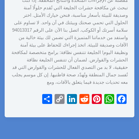
مفصلة عن الإجراءات المتخذة والنتائج المحققة. إذا كنت
تبحث عن مكافحة حشرات الجليعة التي تُقدم حلولًا آمنة
وصديقة للبيئة بأسعار مناسبة، فنحن خيارك الأمثل. اختر
الحلول التي تحمي صحتك وبيئتك في آن واحد. لا تساوم على
سلامة أسرتك أو الكوكب. اتصل بنا الآن على الرقم 94013317
واستفد من خدماتنا المتميزة التي تضمن لك بيئة خالية من
الآفات وصديقة للبيئة. اتخذ إجراءك للحفاظ على بيئة آمنة
ونظيفة اليوم! الجليعة تتنفس نظافة: برامج متخصصة لمكافحة
الحشرات والقوارض. لضمان أن تتنفس الجليعة نظافة
حقيقية، لا بد من التصدي الفعال للحشرات والقوارض التي قد
تُفسد جمال المنطقة وتُهدّد صحة قاطنيها. إن كل موسم يجلب
معه تحديات جديدة فيما يتعلق بالآفات، ومع
S
C
Li
R
Pi
W
F
h
o
n
e
nt
h
a
ar
p
k
d
er
at
c
e
y
e
di
e
s
e
Li
dI
t
st
A
b