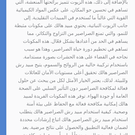
بالإضافة إلى ذلك، هذه الزيوت تتميز برائحتها المنعشة، التي
تساهم في تحسين جو المكان، على عكس المواد الكيميائية
القوية التي غالباً ما تُستخدم في المبيدات التقليدية. إلى
جانب الزيوت النباتية، يحتوي مبيد هالك على مكونات مثبطة
للنمو، والتي تمنع الصراصير من التزاوج والتكاثر، مما
يساهم في الحد من أعدادها بشكل فعّال. هذه المكونات
تساهم في تحطيم دورة حياة الصراصير، وهذا هو سبب
نجاحه في القضاء على هذه الحشرات بصورة مستدامة.
باستخدام تركيبة خالية من الروائح والسموم، يتيح مبيد رش
الصراصير هالك تحقيق أعلى مستويات الأمان للعائلات
وللبيئة. لذلك، يعتبر الخيار الأمثل لكل من يبحث عن حلول
فعالة لمكافحة الصراصير دون التأثير السلبي على الصحة
العامة أو جودة الهواء. توفر هذه المكونات الفريدة لمبيد
هالك إمكانية مكافحة فعالة مع الحفاظ على بيئة آمنة
وصحية. كيفية استخدام مبيد رش الصراصير هالك يتطلب
استخدام مبيد رش الصراصير هالك اتباع إرشادات محددة
لضمان فعالية التطبيق والحصول على نتائج مرضية. يعد