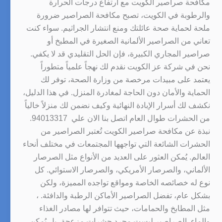
مكافحة صراصير الكويت مع ارتفاع درجات الحرارة
والرطوبة في الكويت، تصبح مكافحة الصراصير ضرورة
ملحة لحماية صحة عائلتك ومنع انتشار الجراثيم. سواء كنت
تعاني من الصراصير الألمانية الصغيرة في المطبخ أو
صراصير المجاري الكبيرة، فإن الحل التقليدي قد لا يكفي.
نحن في شركة عز الكويت نقدم لك نهجاً علمياً متطوراً
يعتمد على مبيدات مرخصة من وزارة الصحة، توفر لك
الحماية والأمان دون الحاجة لمغادرة المنزل. في هذا الدليل،
نكشف لك أسرار الإبادة النهائية وكيف نضمن لك منزلاً خالياً
من الحشرات طوال العام اتصل بنا الان علي 94013317.
نبذة عن مكافحة صراصير الكويت تُعتبر الصراصير من
الحشرات الشائعة التي تواجهها المجتمعات في مختلف أنحاء
العالم. يُمكن العثور على العديد من الأنواع مثل الصرصار
الألماني، والصرصار الأمريكي، والصرصار الاستوائي. كل
نوع له خصائصه الخاصة ومواقع تواجده المميزة، ولكن
بشكل عام، تفضل الصراصير الأماكن الرطبة والدافئة. ،
مثل المطابخ والحمامات، حيث تتوافر لها مصادر الغذاء
والماء. الصراصير ليست مجرد حشرات مزعجة، بل يُمكن