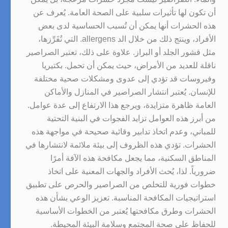
أن تكون لها تأثيرات سلبية على الصحة العامة. يُعرف عن
هذه الحشرات أنها يمكن أن تُسبب الحساسية لدى بعض
الأفراد، وينتج ذلك من خلال الد allergens. التي تُفَرِّزها،
مثل قشور الجلد أو البراز. علاوة على ذلك، تعتبر الصراصير
ناقلة للعديد من الأمراض، حيث يمكن أن تحمل. بكتيريا
وفيروسات قد تؤدي إلى عدوى ومشكلات صحية مختلفة
للإنسان. يُعتبر انتشار الصراصير في المنازل والأماكن
العامة ظاهرة متزايدة، ويرجع هذا الارتفاع إلى عدة عوامل.
من أبرز هذه العوامل تزايد الفجوات في البنية التحتية
للمباني، وعدم اتخاذ تدابير وقائية صحيحة في مواجهة هذه
الحشرات. تؤدي هذه الظروف إلى بيئة ملائمة لانتشارها في
المناطق السكنية، مما يجعل مكافحة هذه الآفة أمرًا
ضرورياً. لذا، يُحث الأفراد والجهات المعنية على اتخاذ
خطوات فورية للتخلص من الصراصير والحرص على تطبيق
استراتيجيات المكافحة المناسبة. تعزيز الوعي بشأن هذه
الحشرات وطرق مكافحتها يُعتبر من الخطوات الأساسية
للحفاظ على صحة المجتمع وسلامة البيئة المحيطة.