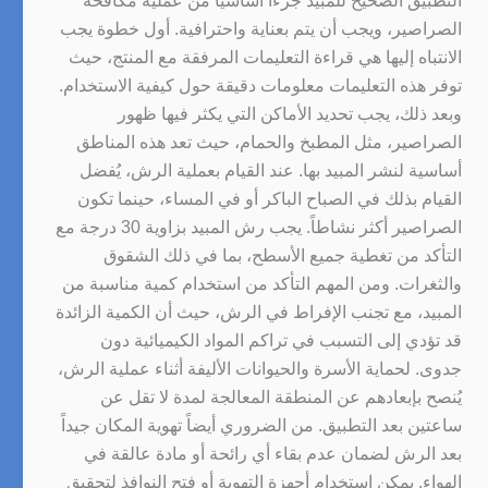
التطبيق الصحيح للمبيد جزءاً أساسياً من عملية مكافحة
الصراصير، ويجب أن يتم بعناية واحترافية. أول خطوة يجب
الانتباه إليها هي قراءة التعليمات المرفقة مع المنتج، حيث
توفر هذه التعليمات معلومات دقيقة حول كيفية الاستخدام.
وبعد ذلك، يجب تحديد الأماكن التي يكثر فيها ظهور
الصراصير، مثل المطبخ والحمام، حيث تعد هذه المناطق
أساسية لنشر المبيد بها. عند القيام بعملية الرش، يُفضل
القيام بذلك في الصباح الباكر أو في المساء، حينما تكون
الصراصير أكثر نشاطاً. يجب رش المبيد بزاوية 30 درجة مع
التأكد من تغطية جميع الأسطح، بما في ذلك الشقوق
والثغرات. ومن المهم التأكد من استخدام كمية مناسبة من
المبيد، مع تجنب الإفراط في الرش، حيث أن الكمية الزائدة
قد تؤدي إلى التسبب في تراكم المواد الكيميائية دون
جدوى. لحماية الأسرة والحيوانات الأليفة أثناء عملية الرش،
يُنصح بإبعادهم عن المنطقة المعالجة لمدة لا تقل عن
ساعتين بعد التطبيق. من الضروري أيضاً تهوية المكان جيداً
بعد الرش لضمان عدم بقاء أي رائحة أو مادة عالقة في
الهواء. يمكن استخدام أجهزة التهوية أو فتح النوافذ لتحقيق