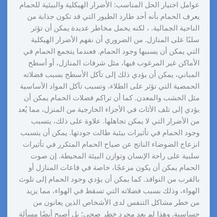
عوامل اختيار الحل المناسب: الأضرار الهيكلية والبيئية للحمام
يعرف الحمام بأنه أحد طارد الطيور التي قد تكون جذابة من
الناحية الجمالية. ، لكنه يحمل مخاطر عديدة يمكن أن تؤثر
سلبًا على المنازل. من الضروري أن نفهم الأضرار الهيكلية
التي يمكن أن يسببها وجود الحمام. فعندما يتجمع الحمام في
الأماكن غير المرغوب فيها، مثل شرفات المنازل، أو أسطح
المباني، يمكن أن يؤدي ذلك إلى تآكل الأسطح بسبب فضلاته
الحمضية التي تؤثر على الطلاء، وتسبب تآكل المواد الأساسية
مثل الخشب والمعدن. كما أن تراكم فضلات الحمام يمكن أن
يؤدي إلى تلف الأثاث في الأجزاء الخارجية من المنزل، مما يُعد
من الأضرار التي لا يمكن تجاهلها. علاوة على ذلك، يتسبب
وجود الحمام في تأثيرات بيئية طالت جودتها. يمكن أن يتسبب
انزعاج الضوضاء الناتج عن صياح الحمام المتكرر في تأثيرات
سلبية على راحة الإنسان وتوازن البيئة المحيطة. إن صوت
الحمام يمكن أن يكون مزعجًا، خاصة في قاعات المنازل أو
بالقرب من النوافذ. كما يمكن أن يؤدي وجود الحمام إلى تلوث
الهواء، وذلك بسبب فضلاته التي تسقط في الهواء، مما يزيد
من خطر مشاكل التنفس لدى الأشخاص الذين يعانون من
حساسية. وهذا لم يعد مجرد خطر صحي؛ بل أصبح أيضًا مسألة