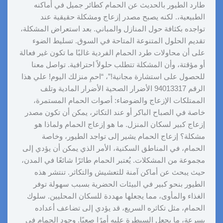
طارد الطيور بالحديث عن الحمام كطائر جميل في أماكنه
الطبيعية،. لكنه يصبح مصدر إزعاج ومشكلة حقيقية عند
تواجده بكثافة حول المنازل والمباني. بعد استعراض المشكلة،
تقديم الحلول المتنوعة المتاحة في السوق. تسليط الضوء
على أن محاولات طرد الحمام الفردية غالبًا ما تكون غير فعالة
أو مؤقتة، وأن المشكلة تتطلب حلولاً احترافية. تواصل معنا
للحصول على استشارة مجانية!”، “احمِ منزلك اليوم! علي هذا
الرقم 94013317 الأضرار الصحية الأضرار المادية وتلف
الممتلكات الإزعاج والضوضاء: أصوات الحمام المستمرة،
خاصة في الصباح الباكر أو عند التكاثر، يمكن أن تكون مصدر
إزعاج كبير لسكان المنزل. ما هو إزعاج الحمام ولماذا هو
مشكلة؟ إزعاج الحمام يشير إلى تواجد الطيور، وخاصة
الحمام، في المناطق السكنية، الأمر الذي يمكن أن يؤدي إلى
مجموعة من المشكلات. يُعتبر الحمام طائرًا شائعًا في المدن،
حيث يبحث عن أماكن آمنة للتعشيش والتكاثر. تنتشر هذه
الطيور بنحو كبير في البيئات الحضرية بسبب سهولة توفر
الغذاء والمأوى، مما يجعلها مهددة للسكان المحليين. سلوك
الحمام، مثل تكاثره السريع، قد يؤدي إلى تضاعف أعداده
بسرعة، ما يجعل السيطرة عليه أمرًا صعبًا. وجود الحمام في