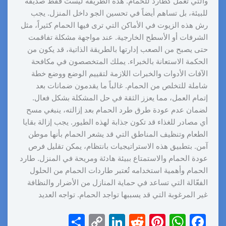
والتي تعمل كطارد للحمام. هذه الطريقة ليست فقط صديقة
للبيئة، بل تساهم أيضاً في تحسين الجو داخل المنزل. يجب
رش هذه الزيوت في الأماكن التي ترى فيها الحمام كثيراً، مثل
الشرفات أو الأسطح الخارجية. عند مواجهة مشكلة تفاقمت
حتى يصبح من الصعب إدارتها بالطريقة الذاتية، قد يكون من
الحكمة الاستعانة بالخبراء. يملك المتخصصون في مكافحة
الآفات الأدوات والخبرات اللازمة لتقييم الوضع ووضع خطة
شاملة للتخلص من الحمام. غالباً ما يقدمون ضمانات بعد
إتمام العمل، مما يعزز الثقة في حل المشكلة بشكل فعال.
لضمان عدم عودة طرق طرد الحمام بعد إزالته، ينبغي مسح
أي مصادر للغذاء قد تكون جذابة لهذه الطيور. يجب إزالة بقايا
الطعام وتنظيف المناطق التي قد يشعر الحمام بأنها موطن
آمن. بتطبيق هذه الاستراتيجيات بانتظام، يمكن تقليل فرص
عودة الحمام والاستمتاع ببيئة هادئة ومريحة في المنزل. طارد
الحمام وأهمية استخدامه تُعتبر طاردات الحمام من الحلول
الفعّالة التي تساعد في حماية المنازل من الأضرار والنظافة
غير المرغوبة التي قد يسببها تواجد الحمام. تواجه العديد
S
C
Li
R
Pi
W
F