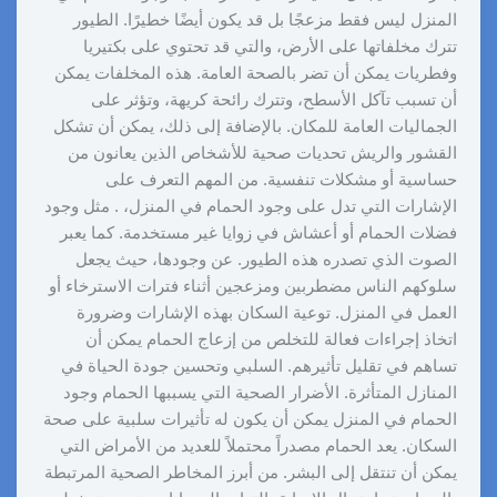
المنزل ليس فقط مزعجًا بل قد يكون أيضًا خطيرًا. الطيور
تترك مخلفاتها على الأرض، والتي قد تحتوي على بكتيريا
وفطريات يمكن أن تضر بالصحة العامة. هذه المخلفات يمكن
أن تسبب تآكل الأسطح، وتترك رائحة كريهة، وتؤثر على
الجماليات العامة للمكان. بالإضافة إلى ذلك، يمكن أن تشكل
القشور والريش تحديات صحية للأشخاص الذين يعانون من
حساسية أو مشكلات تنفسية. من المهم التعرف على
الإشارات التي تدل على وجود الحمام في المنزل، . مثل وجود
فضلات الحمام أو أعشاش في زوايا غير مستخدمة. كما يعبر
الصوت الذي تصدره هذه الطيور. عن وجودها، حيث يجعل
سلوكهم الناس مضطربين ومزعجين أثناء فترات الاسترخاء أو
العمل في المنزل. توعية السكان بهذه الإشارات وضرورة
اتخاذ إجراءات فعالة للتخلص من إزعاج الحمام يمكن أن
تساهم في تقليل تأثيرهم. السلبي وتحسين جودة الحياة في
المنازل المتأثرة. الأضرار الصحية التي يسببها الحمام وجود
الحمام في المنزل يمكن أن يكون له تأثيرات سلبية على صحة
السكان. يعد الحمام مصدراً محتملاً للعديد من الأمراض التي
يمكن أن تنتقل إلى البشر. من أبرز المخاطر الصحية المرتبطة