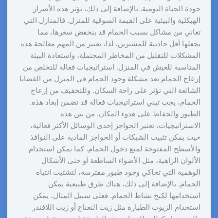
جودة الحياة اليومية. بالإضافة إلى ذلك، تؤثر هذه الأضرار
الهيكلية والبيئية على القيمة السوقية للمنزل. فالمنازل التي
تعاني من مشاكل بسبب الحمام قد ينخفض سعرها، مما
يجعلها أقل جاذبية للمشترين. لذا، يعتبر من المهم معالجة هذه
المشكلات للتقليل من المخاطر المحتملة، واستعادة البيئة
المناسبة للعيش في المنزل. استراتيجيات فعالة للتخلص من
إزعاج الحمام تعد مشكلة وجود الحمام في المنزل من القضايا
الشائعة التي تؤثر على راحة السكان. وللتخفيف من إزعاج
الحمام، يجب تبني استراتيجيات فعالة قد تضمن إبعاد هذه.
الطيور والحفاظ على هدوء المكان. من بين هذه
الاستراتيجيات، تعتبر الحواجز إحدى الوسائل الأكثر فعالية،
حيث يمكن تثبيت الشبكات أو الحواجز المادية على النوافذ
والأسطح المفتوحة لمنع دخول الحمام. كما يمكن استخدام
الألوان الزاهية، مثل الأضواء الساطعة أو حتى الأشكال
الوهمية التي تحاكي وجود طيور مفترسة، لتشتيت انتباه
الحمام. بالإضافة إلى ذلك، هناك طرق طبيعية يمكن
استخدامها لكبح نشاط الحمام. فعلى سبيل المثال، يمكن
استخدام الزيوت الطيارة مثل زيت النعناع أو زيت اللافندر