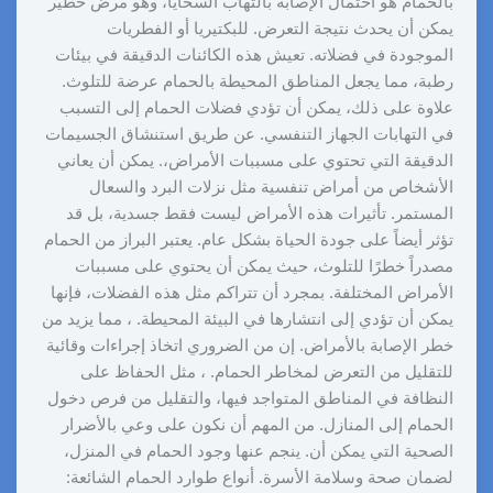
بالحمام هو احتمال الإصابة بالتهاب السحايا، وهو مرض خطير
يمكن أن يحدث نتيجة التعرض. للبكتيريا أو الفطريات
الموجودة في فضلاته. تعيش هذه الكائنات الدقيقة في بيئات
رطبة، مما يجعل المناطق المحيطة بالحمام عرضة للتلوث.
علاوة على ذلك، يمكن أن تؤدي فضلات الحمام إلى التسبب
في التهابات الجهاز التنفسي. عن طريق استنشاق الجسيمات
الدقيقة التي تحتوي على مسببات الأمراض،. يمكن أن يعاني
الأشخاص من أمراض تنفسية مثل نزلات البرد والسعال
المستمر. تأثيرات هذه الأمراض ليست فقط جسدية، بل قد
تؤثر أيضاً على جودة الحياة بشكل عام. يعتبر البراز من الحمام
مصدراً خطرًا للتلوث، حيث يمكن أن يحتوي على مسببات
الأمراض المختلفة. بمجرد أن تتراكم مثل هذه الفضلات، فإنها
يمكن أن تؤدي إلى انتشارها في البيئة المحيطة. ، مما يزيد من
خطر الإصابة بالأمراض. إن من الضروري اتخاذ إجراءات وقائية
للتقليل من التعرض لمخاطر الحمام. ، مثل الحفاظ على
النظافة في المناطق المتواجد فيها، والتقليل من فرص دخول
الحمام إلى المنازل. من المهم أن نكون على وعي بالأضرار
الصحية التي يمكن أن. ينجم عنها وجود الحمام في المنزل،
لضمان صحة وسلامة الأسرة. أنواع طوارد الحمام الشائعة: