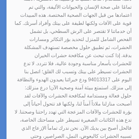
تمامًا على صحة الإنسان والحيوانات الأليفة، والتي تم
اعتمادها من قبل الجهات الصحية المختصة. هذه المبيدات
قوية على الآفات ولكنها لطيفة على بيتك وأفراد أسرتك. كما
أن خدماتنا لا تقتصر على الرش السطحي، بل تشمل
الفحص الشامل للمنزل لتحديد بؤر التكاثر ومسارات
الحشرات، ثم تطبيق حلول مخصصة تستهدف المشكلة
بدقة. إذا كنت تبحث عن مكافحة حشرات الخيران
للحشرات بأسعار مناسبة وجودة عالية، فلا تتردد. لا تدع
الحشرات تسيطر على بيتك وتسبب لك القلق؛ اتصل بنا
اليوم على 94013317 ودع خبرائنا يعيدون الهدوء والنظافة
إلى منزلك. استمتع ببيئة آمنة وصحية الآن! درع منزلك:
حلول فعالة ومستدامة لمكافحة الحشرات والآفات لقد
أصبحت منازلنا ملاذاً آمناً لنا، ولكنها قد تتحول أحياناً إلى
بؤرة للحشرات والآفات المزعجة التي تهدد راحتنا وصحتنا. لا
تدع هذه الكائنات الصغيرة تسيطر على مساحتك الخاصة،
فالحل أصبح بين يديك الآن. نحن ندرك تماماً الإزعاج الذي
تسببه الحشرات كالبعوض، النمل، الصراصير، وحتى