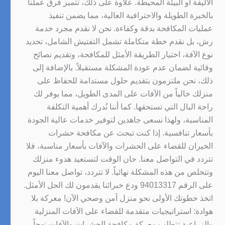
الأليفة أو البيئة المحيطة. علاوة على ذلك، تتميز فرق عملنا
بالخبرة الطويلة والاحترافية العالية، مما يضمن تنفيذ
عمليات المكافحة بدقة وكفاءة. نحن لا نقدم مجرد خدمة
رش، بل نقدم خطة متكاملة تشمل التفتيش الشامل، تحديد
نوع الآفة، اختيار الطريقة الأمثل للمكافحة، وتقديم نصائح
وقائية لضمان عدم عودة المشكلة مستقبلاً. بالإضافة إلى
ذلك، نحن ملتزمون بتقديم حلول مستدامة للحفاظ على
منزلك خالياً من الآفات على المدى الطويل، مما يوفر لك
راحة البال التي تستحقها. كما أننا نُدرك أهمية التكلفة
المناسبة، ولهذا نسعى جاهدين لتوفير خدمات عالية الجودة
بأسعار تنافسية. إذا كنت تبحث عن مكافحة حشرات
الخيران للقضاء على الحشرات والآفات بأسعار مناسبة، فلا
تتردد في التواصل معنا. حان الوقت لتستعيد هدوء منزلك
وتتخلص من هذه المشكلة نهائياً. لا تتردد، تواصل معنا اليوم
على الرقم 94013317 ودع خبرائنا يقدمون لك الحل الأمثل.
اتخذ خطوتك الأولى نحو منزل آمن وصحي الآن! معركة بلا
هوادة: استراتيجيات متقدمة للقضاء على الآفات المنزلية
والزراعية تتطلب معركة مكافحة الحشرات والآفات نهجاً