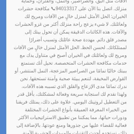
الآفات مثل البق، والصراصير، والنمل، والفئران، وحماية
منزلك. اتصل بنا الآن على 94013317📞 مكافحة حشرات
الخيران: الحل الأمثل لمنزل خالٍ من الآفات ومريح لك
ولعائلتك. لا شيء يزعج راحة منزلك أكثر من غزو الحشرات
والآفات. هذه الكائنات الدقيقة يمكن أن تحول بيتك إلى
مصدر قلق دائم. مهددة صحة عائلتك وتسبب أضرارًا
لممتلكاتك. لحسن الحظ. الحل الأمثل لمنزل خالٍ من الآفات
ومريح لك ولعائلتك في الخيران أصبح في متناول يدك مع
خدمات مكافحة الحشرات المتخصصة. تخيل أنك تستمتع
ببيتك خاليًا تمامًا من الصراصير المزعجة، النمل المنتشر، أو
القوارض المخيفة، لتنعم ببيئة صحية وآمنة تستحقها. نحن
ندرك تمامًا مدى الإزعاج والقلق الذي تسببه هذه الآفات.
ولهذا نقدم لك استجابة سريعة وفعالة لمشكلتك، بأقل قدر
من التعطيل لروتينك اليومي. علاوة على ذلك، يمتلك فريقنا
من الخبراء المعرفة العميقة بأنواع الحشرات المختلفة
ودورات حياتها، مما يمكننا من تطبيق الاستراتيجيات الأكثر
فعالية للقضاء عليها من جذورها ومنع عودتها. بالإضافة إلى
ذلك، نستخدم أحدث التقنيات والمبيدات الحشرية الآمنة