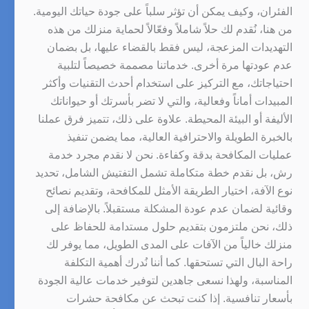
الفئران، وكيف يمكن أن تؤثر سلباً على جودة حياتك اليومية.
من هنا، نُقدم لك حلاً شاملاً وفعّالاً لحماية منزلك من هذه
التهديدات المزعجة، ليس فقط بالقضاء عليها، بل بضمان
عدم عودتها مرة أخرى. خدماتنا مصممة خصيصاً لتلبية
احتياجاتك، مع التركيز على استخدام أحدث التقنيات وأكثر
المبيدات أماناً وفعالية، والتي لا تضر بأسرتك أو حيواناتك
الأليفة أو البيئة المحيطة. علاوة على ذلك، تتميز فرق عملنا
بالخبرة الطويلة والاحترافية العالية، مما يضمن تنفيذ
عمليات المكافحة بدقة وكفاءة. نحن لا نقدم مجرد خدمة
رش، بل نقدم خطة متكاملة تشمل التفتيش الشامل، تحديد
نوع الآفة، اختيار الطريقة الأمثل للمكافحة، وتقديم نصائح
وقائية لضمان عدم عودة المشكلة مستقبلاً. بالإضافة إلى
ذلك، نحن ملتزمون بتقديم حلول مستدامة للحفاظ على
منزلك خالياً من الآفات على المدى الطويل، مما يوفر لك
راحة البال التي تستحقها. كما أننا نُدرك أهمية التكلفة
المناسبة، ولهذا نسعى جاهدين لتوفير خدمات عالية الجودة
بأسعار تنافسية. إذا كنت تبحث عن مكافحة حشرات