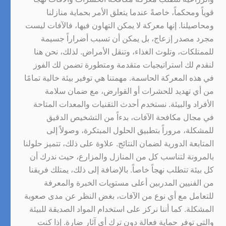
قوياً ومحكماً، خاصةً عندما يتعلق الأمر بحماية منازلنا
ومحاصيلنا. إنها معركة لا يمكن التهاون فيها، فالآفات ليست
مجرد مصدر إزعاج، بل يمكن أن تسبب أضراراً جسيمة
للممتلكات، وتلوث الغذاء، وتنقل الأمراض. لذلك، نحن هنا
لنقدم لك استراتيجيات متقدمة ومتطورة تضمن لك الفوز
في هذه المعركة الحاسمة. مهمتنا هي توفير بيئة خالية تمامًا
من أي تهديد للحشرات أو القوارض، مع ضمان سلامة
الأفراد والبيئة. نستخدم أحدث التقنيات والمعدات المتاحة
في مجال مكافحة الآفات، بدءاً من التشخيص الدقيق
للمشكلة، مروراً بتطبيق الحلول المبتكرة، وصولاً إلى
المتابعة الدورية لضمان النتائج. علاوة على ذلك، تتميز حلولنا
بالمرونة لتناسب كل من المنازل والمزارع، حيث ندرك أن
كل بيئة تتطلب نهجاً خاصاً. بالإضافة إلى ذلك، يمتلك فريقنا
من الفنيين المدربين أعلى مستويات الخبرة والمعرفة
للتعامل مع أي نوع من الآفات، بغض النظر عن مدى صعوبة
المشكلة. كما أننا نركز على استخدام المواد الصديقة للبيئة
والتي توفر حماية فعالة دون ترك أي آثار ضارة. إذا كنت