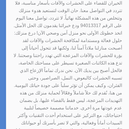
الخيران للقضاء على الحشرات والآفات بأسعار مناسبة، فلا
تتردد في التواصل معنا. حان الوقت لتستعيد هدوء منزلك
وتتخلص من هذه المشكلة نهائياً. لا تتردد، تواصل معنا اليوم
على الرقم 94013317 ودع خبرائنا يقدمون لك الحل الأمثل.
اتخذ خطوتك الأولى نحو منزل آمن وصحي الآن! درع منزلك:
حلول فعالة ومستدامة لمكافحة الحشرات والآفات لقد
أصبحت منازلنا ملاذاً آمناً لنا، ولكنها قد تتحول أحياناً إلى
بؤرة للحشرات والآفات المزعجة التي تهدد راحتنا وصحتنا. لا
تدع هذه الكائنات الصغيرة تسيطر على مساحتك الخاصة،
فالحل أصبح بين يديك الآن. نحن ندرك تماماً الإزعاج الذي
تسببه الحشرات كالبعوض، النمل، الصراصير، وحتى
الفئران، وكيف يمكن أن تؤثر سلباً على جودة حياتك اليومية.
من هنا، نُقدم لك حلاً شاملاً وفعّالاً لحماية منزلك من هذه
التهديدات المزعجة، ليس فقط بالقضاء عليها، بل بضمان
عدم عودتها مرة أخرى. خدماتنا مصممة خصيصاً لتلبية
احتياجاتك، مع التركيز على استخدام أحدث التقنيات وأكثر
المبيدات أماناً وفعالية، والتي لا تضر بأسرتك أو حيواناتك