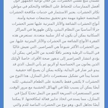
لضمان منع تفشي الحشرات، من خلال توعية الجمهور حول
أفضل الممارسات للحفاظ على النظافة والتحكم في مواطن
تكاثر الحشرات. يعتبر الاستثمار في خدمات مكافحة الحشرات
المختصة خطوة مهمة نحو تحقيق مجتمعات صحية وآمنة.
أنواع الحشرات الشائعة والآثار المترتبة عليها تعتبر الحشرات
جزءًا أساسيًا من النظام البيئي، ولكن ظهورها في المراكز
السكانية يمكن أن يكون له آثار سلبية متعددة. تستعرض هذه
الفقرة الأنواع الشائعة من الحشرات والآثار المترتبة عليها. من
بين الحشرات الأكثر شيوعاً هي الصراصير، التي تعيش غالبًا
في البيئات الرطبة وتعتبر ناقلًا للعديد من الأمراض. يمكن أن
يؤدي انتشار الصراصير إلى تدهور صحة الأفراد، خاصةً لأولئك
الذين يعانون من الحساسية أو الربو. ثم يأتي النمل، الذي قد
يبدو غير ضار في البداية، ولكنه يمكن أن يصبح آفة حقيقية
عندما يبدأ في تشكيل مستعمرات داخل المنازل. هذا النوع من
الحشرات لا يكتفي فقط بالتغذية على الطعام المتبقي، لكنه
أيضًا يمكن أن يسبب تلفًا في الهياكل الخشبية مع مرور الوقت.
تعتبر المستعمرات السريعة النمو من النمل تحديًا كبيرًا في
المنازل، مما يستدعي اتخاذ تدابير فعالة لمكافحتها. لا يمكننا
أيضًا تجاهل البق، وهو نوع من الحشرات الماصة للدم والتي