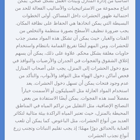
أساسيًا من إدارة المنازل وبيئات العمل بشكل صحّي. يمكن
اتباع مجموعة من الاستراتيجيات والأساليب الفعالة للحد من
احتمالية ظهور الحشرات داخل المساكن. أولى الخطوات
البسيطة التي يمكن اتخاذها هي الحفاظ على نظافة المكان.
يجب ضرورة تنظيف الأسطح بصورة منتظمة والتخلص من
الفتات والغبار، حيث يمكن أن تشكل هذه المواد مصدر جذب
للحشرات. ومن المهم أيضًا تفريغ القمامة بانتظام واستخدام
حاويات مغلقة بشكل محكم. علاوة على ذلك، يمكن أن يسهم
إغلاق الشقوق والفجوات في الجدران والأرضيات والنوافذ في
منع دخول الحشرات إلى المنزل. يجب على أصحاب المنازل
فحص أماكن دخول الهواء مثل النوافذ والأبواب، والتأكد من
عدم وجود فتحات يمكن أن تسهل دخول الحشرات. يعد
استخدام المواد العازلة مثل السيليكون أو الأسمنت خياراً
مفضلاً لسد هذه الفجوات. يمكن أيضًا الاستفادة من بعض
النصائح الإضافية، مثل التقليل من تراكم المياه في المناطق
المحيطة بالمنزل، حيث تعتبر المياه الراكدة بيئة مثالية لتكاثر
العديد من أنواع الحشرات، مثل الباعوض. كما يمكن أن تلعب
العناية بالحدائق دورًا مهمًا؛ إذ يجب تقليم النباتات وتجنب زرع
أنواع تجذب الحشرات