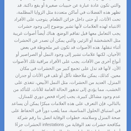
والتي تكون عادة عبارة عن حبيبات صغيرة أو بقع داكنة. قد
تظهر هذه الفضلات في أماكن متعددة مثل الزوايا المظلمة،
تحت الأثاث، أو حتى داخل خزائن الطعام. يتوجب على الأفراد
الانتباه لهذه العلامات لأنها تشير بوضوح إلى وجود حشرات
يجب التعامل معها قبل تفاقم الوضع. هناك أيضاً أصوات غريبة
مثل الخشخشة أو الزئير، والتي يمكن أن تصدر عن الحشرات
أثناء تنقلها. هذه الأصوات قد تكون غير ملحوظة في بعض
الأحيان، لكنها علامات تشير إلى وجود النمل أو الصراصير أو
أنواع أخرى من الآفات. يجب على الأفراد مراقبة تلك الأصوات
الأن، لأنها قد تدل على تجمع كبير من الحشرات في مكان
معين. كذلك، يمكن ملاحظة تآكل أو تلف في الأثاث أو جدران
المنزل. العديد من الحشرات، مثل النمل الأبيض، تتغذى على
الخشب، مما يؤدي إلى تدهور الحالة العامة للأثاث. للتأكد من
عدم وجود مشاكل كبيرة، يجب إجراء فحص دوري للمنازل.
بالتالي، فإن التعرف على هذه العلامات مبكرًا يمكن أن يساعد
في استباق الحلول المناسبة، مما يلعب دوراً في الحفاظ على
صحة المنزل وسلامته. خطوات الوقاية اتصل بنا رقم شركة
مكافحة حشرات تعد الوقاية من infestations الحشرات جزءًا