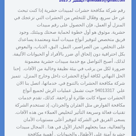
qmedia85@gmail.com
/
ديسمبر 7, 2025
رقم شركة مكافحة حشرات لمبيدات حشرية إذا كنت تبحث
عن حل سريع. وفعّال للتخلص من الحشرات التي تزعجك في
المنزل أو العمل، فإن الحصول على رقم مبيدات
حشرية. موثوق هو أول خطوة لحماية صحتك وبيئتك. وجود
فريق متخصص لتوفير أنواع مبيدات آمنة ومعتمدة يساعدك
على التخلص. من الصراصير، النمل، البق، الذباب، والبعوض
بكل احترافية دون إلحاق أي ضرر بالأفراد أو الحيوانات الأليفة.
لذلك، أصبح التواصل مع خدمة مبيدات حشرية مضمونة
ضرورة لكل من يرغب في بيئة نظيفة وخالية من الآفات. إحنا
الحل النهائي لكافة أنواع الحشرات داخل وخارج المنزل. تتميز
شركة مكافحة الحشرات بالتنوع في. خدماتها، اتصل بنا الان
علي 94013317 حيث تشمل عمليات الرش لجميع أنواع
الحشرات سواء كانت طائرة أو زاحفة. كذلك، تقدم خدمات
مكافحة القوارض مثل الفئران والجرذان، إذ تستخدم الشركة
تقنيات فعالة وسريعة التأثير لتخليص العملاء من هذه الآفات.
يسعى الفريق في الشركة لتوفير أعلى مستويات الأمان
والفعالية، مما يجعلهم الخيار الأول في هذا . المجال مبيدات
حشرية آمنة علي الأطفال والحيوانات . أهمية مكافحة