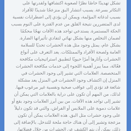
تشكل تهديدًا خاصًا نظرًا لصعوبة اكتشافها ولقدرتها على
التكاثر بسرعة. يسبب انتشار البق منزعجًا شديدًا للأفراد
بسبب لدغاته المؤلمة، ويمكن أن يؤدي إلى اضطرابات نفسية
لدى المتضررين نتيجة القلق من عدم القدرة على النوم بسبب
الحكة المستمرة. يستدعي تواجد هذه الآفات نهجًا محكمًا
لضمان التخلص منها بشكل نهائي لتفادي تأثيراتها الضارة.
بشكل عام، يمثل وجود مثل هذه الحشرات تحديًا للسلامة
العامة ولصحة الأفراد والممتلكات. يعد التعرف على أنواع
الحشرات وآثارها أمرًا حيويًا لتطبيق استراتيجيات مكافحة
فعّالة، مما يبرز أهمية اللجوء إلى خدمات مكافحة الحشرات
المتخصصة. العلامات التي تشير إلى وجود الحشرات في
المنزل إن اكتشاف وجود الحشرات في المنزل يعد مشكلة
شائعة قد تؤدي إلى عواقب صحية ونفسية غير مرغوب فيها.
لذلك، من المهم أن تكون على دراية بالعلامات التي يمكن أن
تشير إلى تواجد هذه الآفات. من بين أبرز العلامات وجود بقع أو
علامات دموية على الملابس أو الفراش، والتي قد تكون دليلاً
على وجود حشرات مثل البق. هذه العلامات يمكن أن تكون
مزعجة وتشير إلى أن هناك حاجة ملحة للتدخل. بالإضافة إلى
ذلك، يمكن أن يتم الكشف عن الحشرات من خلال فضلاتها،