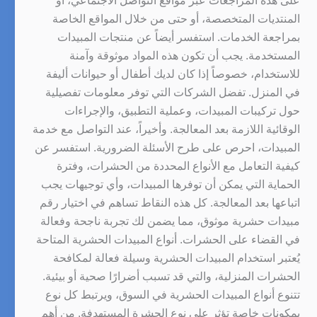
على هذه المراجعات عبر مواقع التواصل الاجتماعي، أو
المنتديات المتخصصة، أو حتى من خلال المواقع الخاصة
بمراجعة الخدمات. استفسر أيضاً عن منتجات المبيدات
المستخدمة. يجب أن تكون هذه المواد موثوقة وآمنة
للاستخدام، خصوصاً إذا كان لديك أطفال أو حيوانات أليفة
في المنزل. تفضل الشركات التي توفر معلومات تفصيلية
حول تركيبات المبيدات، وعملية التطبيق، والإجراءات
الوقائية اللازمة بعد المعالجة. وأخيراً، عند التواصل مع خدمة
المبيدات، احرص على طرح الأسئلة الضرورية. استفسر عن
كيفية التعامل مع الأنواع المحددة من الحشرات، وفترة
الحماية التي يمكن أن توفرها المبيدات، وأي توجيهات يجب
اتباعها بعد المعالجة. كل هذه النقاط تساهم في اختيار رقم
مبيدات حشرية موثوق، مما يضمن لك تجربة ناجحة وفعالة
في القضاء على الحشرات. أنواع المبيدات الحشرية المتاحة
يُعتبر استخدام المبيدات الحشرية وسيلة فعالة لمكافحة
الحشرات المنزلية، والتي قد تسبب أضرارًا صحية أو بيئية.
تتنوع أنواع المبيدات الحشرية في السوق، ويرتبط كل نوع
بمكونات خاصة تؤثر على نوع الحشرة المستهدفة. من أهم