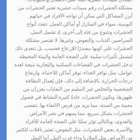
مشكلة الحشرات رقم مبيدات حشرية تعتبر الحشرات من
أبرز المشاكل التي يمكن أن تواجه الأفراد في حياتهم
اليومية، سواء في المنازل أو أماكن العمل. تتعدد أنواع
الحشرات وتتنوع من فئة إلى أخرى، إذ تشمل النمل،
الصراصير، الذباب، والبعوض، وغيرها. لا تقتصر مشكلة
الحشرات على كونها مصدرًا للإزعاج فحسب، بل تتعدى ذلك
لتشمل تأثيرات سلبية على الصحة العامة والبيئة المحيطة.
تدخل الحشرات في الفضاءات السكنية والتجارية نتيجة لعدة
عوامل، مثل توافر الغذاء، توفر أماكن للاختباء، وارتفاع
درجات الحرارة. بالإضافة إلى ذلك، فإن إهمال النظافة
الشخصية والتخلص غير السليم من النفايات يعززان من
ظهورها. وتكون الحشرات عادةً كثيرة النشاط في فصول
معينة من السنة، مما يزيد من فرص الالتقاء بها. تتفشى
الحشرات بشكل سريع، مما يسهم في نشر الأمراض
والعدوى، وبالتالي تؤثر سلبًا على الصحة العامة للأفراد
والأسرة. بعض الحشرات، مثل البعوض، تعتبر ناقلات للكثير
من الأمراض مثل الملاريا وداء غرب النيل. أما النمل