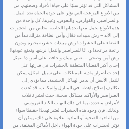
المشاكل التي قد تؤثر سلبًا على حياة الأفراد وصحتهم. من
بين الأنواع المزعجة التي تؤثر على جودة الحياة نجد النمل،
والصراصير، والقوارض، والبعوض، وغيرها. كل واحدة من
هذه الأنواع تحمل معها تحدياتها الخاصة. تخلص من الحشرات
إلى الأبد – رش مبيدات فعّال وآمن! نظافة منزلك تبدأ من
القضاء على الحشرات! رش مبيدات حشرية بخبرة وبدون
رائحة مزعجة! وداعًا للصراصير والنمل! نرشها ونمنع عودتها!
رش آمن وصحي – نعتني ببيتك ونحافظ على أسرتك! تتمثل
إحدى أكبر القضايا المتعلقة بالحشرات في قدرتها على
إحداث أضرار مادية للممتلكات. على سبيل المثال، يمكن
للنمل الأبيض أن يدمر الهياكل الخشبية، مما يؤدي إلى
تكاليف إصلاح باهظة. في المنازل والمكاتب، قد تُحدث
الصراصير والأراكيد مشاكل صحية، حيث تُعتبر ناقلات
لأمراض متعددة، بما في ذلك التهاب الكبد الفيروسي.
ولذلك، فإن وجود هذه الحشرات يُعتبر تهديدًا حقيقيًا سواء
من الناحية الصحية أو المادية. علاوة على ذلك، يمكن أن
تؤثر الحشرات على جودة الهواء داخل الأماكن المغلقة، من