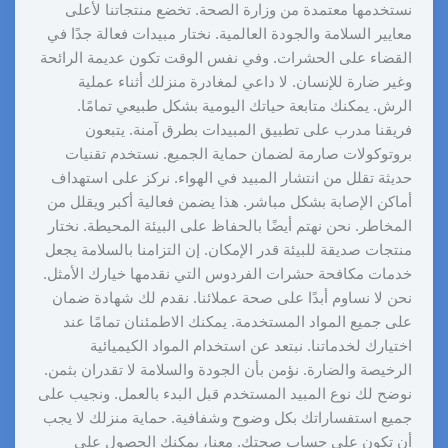
نستخدمها معتمدة من وزارة الصحة. تخضع منتجاتنا لأعلى
معايير السلامة والجودة العالمية. نختار مبيدات فعالة جدًا في
القضاء على الحشرات. وفي نفس الوقت تكون عديمة الرائحة
وغير ضارة للإنسان. لا داعي لمغادرة منزلك أثناء عملية
الرش. يمكنك متابعة حياتك اليومية بشكل طبيعي تمامًا.
فريقنا مدرب على تطبيق المبيدات بطرق آمنة. يتبعون
بروتوكولات صارمة لضمان حماية الجميع. نستخدم تقنيات
حديثة تقلل من انتشار المبيد في الهواء. نركز على استهداف
أماكن الإصابة بشكل مباشر. هذا يضمن فعالية أكبر ويقلل من
المخاطر. نحن نهتم أيضًا بالحفاظ على البيئة المحيطة. نختار
منتجات صديقة للبيئة قدر الإمكان. إن التزامنا بالسلامة يجعل
خدمات مكافحة حشرات الفردوس التي نقدمها خيارك الأمثل.
نحن لا نساوم أبدًا على صحة عملائنا. نقدم لك شهادة ضمان
على جميع المواد المستخدمة. يمكنك الاطمئنان تمامًا عند
اختيارك لخدماتنا. نبتعد عن استخدام المواد الكيميائية
الرخيصة والضارة. نؤمن بأن الجودة والسلامة لا تقدران بثمن.
نوضح لك نوع المبيد المستخدم قبل البدء بالعمل. ونجيب على
جميع استفساراتك بكل وضوح وشفافية. حماية منزلك لا يجب
أن تكون على حساب صحتك. معنا، يمكنك الحصول على