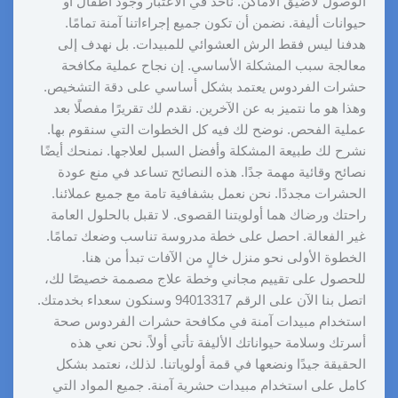
الوصول لأضيق الأماكن. نأخذ في الاعتبار وجود أطفال أو
حيوانات أليفة. نضمن أن تكون جميع إجراءاتنا آمنة تمامًا.
هدفنا ليس فقط الرش العشوائي للمبيدات. بل نهدف إلى
معالجة سبب المشكلة الأساسي. إن نجاح عملية مكافحة
حشرات الفردوس يعتمد بشكل أساسي على دقة التشخيص.
وهذا هو ما نتميز به عن الآخرين. نقدم لك تقريرًا مفصلًا بعد
عملية الفحص. نوضح لك فيه كل الخطوات التي سنقوم بها.
نشرح لك طبيعة المشكلة وأفضل السبل لعلاجها. نمنحك أيضًا
نصائح وقائية مهمة جدًا. هذه النصائح تساعد في منع عودة
الحشرات مجددًا. نحن نعمل بشفافية تامة مع جميع عملائنا.
راحتك ورضاك هما أولويتنا القصوى. لا تقبل بالحلول العامة
غير الفعالة. احصل على خطة مدروسة تناسب وضعك تمامًا.
الخطوة الأولى نحو منزل خالٍ من الآفات تبدأ من هنا.
للحصول على تقييم مجاني وخطة علاج مصممة خصيصًا لك،
اتصل بنا الآن على الرقم 94013317 وسنكون سعداء بخدمتك.
استخدام مبيدات آمنة في مكافحة حشرات الفردوس صحة
أسرتك وسلامة حيواناتك الأليفة تأتي أولاً. نحن نعي هذه
الحقيقة جيدًا ونضعها في قمة أولوياتنا. لذلك، نعتمد بشكل
كامل على استخدام مبيدات حشرية آمنة. جميع المواد التي