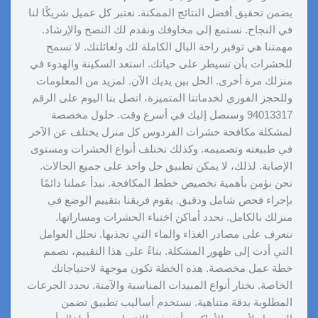
يضمن تحقيق أفضل النتائج الممكنة. نعتبر كل عميل شريكًا لنا
في النجاح. نستمع إلى مخاوفك ونقدم لك النصح والإرشاد.
مهمتنا هي توفير راحة البال الكاملة لك ولعائلتك. لا تسمح
للحشرات بأن تسيطر على حياتك. استعد السكينة والهدوء في
منزلك مرة أخرى. الحل بين يديك الآن. لمزيد من المعلومات
وللحجز الفوري لخدماتنا المتميزة، اتصل بنا اليوم على الرقم
94013317 وسنصل إليك في أسرع وقت. حلول مخصصة
لمشكلة مكافحة حشرات الفردوس كل منزل يختلف عن الآخر
في طبيعته وتصميمه. وكذلك تختلف أنواع الحشرات ومستوى
الإصابة. لذلك، لا يمكن تطبيق حل واحد على جميع الحالات.
نحن نؤمن بأهمية تخصيص خطط المكافحة. نبدأ عملنا دائمًا
بإجراء فحص شامل ودقيق. يقوم فريقنا بتقييم الوضع في
منزلك بالكامل. نحدد أماكن اختباء الحشرات ومساراتها.
نتعرف على مصادر الغذاء والماء التي تجذبها. نحلل العوامل
التي أدت إلى ظهور المشكلة. بناءً على هذا التقييم، نصمم
خطة عمل مخصصة. هذه الخطة تكون موجهة لاحتياجاتك
الخاصة. نختار أنواع المبيدات المناسبة والآمنة. نحدد الجرعات
المطلوبة بدقة متناهية. نستخدم أساليب تطبيق تضمن