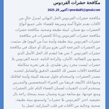
مكافحة حشرات الفردوس
qmedia85@gmail.com
/
أكتوبر 20, 2025
مكافحة حشرات الفردوس الحل النهائي لمنزل خالٍ من
الآفات نقدم حلولاً آمنة وسريعة للقضاء على جميع أنواع
الحشرات مع ضمان. لبيئة نظيفة وصحية. مكافحة حشرات
مكافحة حشرات الفردوس وداعًا للحشرات في مكافحة
حشرات الفردوس بيئة نظيفة وآمنة تبدأ من اليوم! هل سئمت
من الحشرات المزعجة التي تغزو منزلك أو عملك في مكافحة
حشرات الفردوس ؟ نحن هنا لنقدم لك الحل الأمثل الذي
يجمع بين الفعالية، الأمان، والراحة التامة. خدمة الفردوس بلا
حشرات ليست مجرد رش تقليدي، بل هي تجربة متكاملة
لمكافحة الآفات تضمن لك الكشف الدقيق والشامل لتحديد
مصدر الحشرات، واستخدام حلول صديقة للبيئة وآمنة لعائلتك
وحيواناتك الأليفة. فريقنا من الخبراء المتخصصين والمدربين
يستخدم أحدث التقنيات لضمان القضاء التام على الحشرات
ومنع عودتها، مع متابعة دورية وضمان ممتد يمنحك راحة بال
حقيقية. اختر “الفردوس بلا حشرات” واستمتع ببيئة نظيفة،
صحية، وخالية من الآفات في قلب المباركية. اتصل بنا