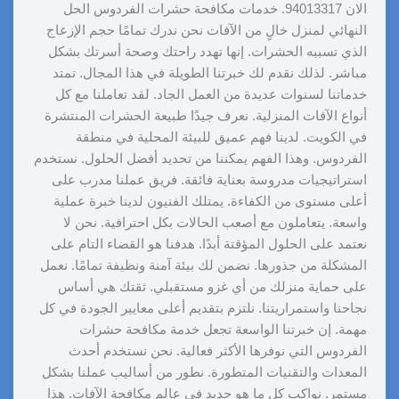
الان 94013317. خدمات مكافحة حشرات الفردوس الحل
النهائي لمنزل خالٍ من الآفات نحن ندرك تمامًا حجم الإزعاج
الذي تسببه الحشرات. إنها تهدد راحتك وصحة أسرتك بشكل
مباشر. لذلك نقدم لك خبرتنا الطويلة في هذا المجال. تمتد
خدماتنا لسنوات عديدة من العمل الجاد. لقد تعاملنا مع كل
أنواع الآفات المنزلية. نعرف جيدًا طبيعة الحشرات المنتشرة
في الكويت. لدينا فهم عميق للبيئة المحلية في منطقة
الفردوس. وهذا الفهم يمكننا من تحديد أفضل الحلول. نستخدم
استراتيجيات مدروسة بعناية فائقة. فريق عملنا مدرب على
أعلى مستوى من الكفاءة. يمتلك الفنيون لدينا خبرة عملية
واسعة. يتعاملون مع أصعب الحالات بكل احترافية. نحن لا
نعتمد على الحلول المؤقتة أبدًا. هدفنا هو القضاء التام على
المشكلة من جذورها. نضمن لك بيئة آمنة ونظيفة تمامًا. نعمل
على حماية منزلك من أي غزو مستقبلي. ثقتك هي أساس
نجاحنا واستمراريتنا. نلتزم بتقديم أعلى معايير الجودة في كل
مهمة. إن خبرتنا الواسعة تجعل خدمة مكافحة حشرات
الفردوس التي نوفرها الأكثر فعالية. نحن نستخدم أحدث
المعدات والتقنيات المتطورة. نطور من أساليب عملنا بشكل
مستمر. نواكب كل ما هو جديد في عالم مكافحة الآفات. هذا