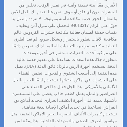
الأمرين معًا. بيئة نظيفة وآمنة في نفس الوقت. تخلص من
الحشرات دون أي قلق أو خوف. نحن هنا لنقدم لك الحل الآمن
والفعال. لحجز خدمة مكافحة آمنة وموثوقة، لا تتردد واتصل بنا
فورًا على الرقم 94013317 لتحصل على منزل آمن ونظيف.
تقنيات حديثة لضمان فعالية مكافحة حشرات الفردوس عالم
مكافحة الآفات يتطور باستمرار وبشكل سريع. لم تعد الطرق
التقليدية كافية لمواجهة التحديات الحالية. لذلك، نحرص دائمًا
على مواكبة أحدث التقنيات. نستثمر في أجهزة ومعدات
متطورة جدًا. هذه المعدات تساعدنا على تقديم خدمة عالية
الدقة. نستخدم أجهزة الرش بالرذاذ فائق الدقة (ULV). تصل
هذه التقنية إلى أصعب الشقوق والفجوات. تضمن القضاء
على الحشرات في أماكن اختبائها. نستخدم أيضًا الحقن بالجل
الألماني والأمريكي. هذا الجل فعال جدًا في القضاء على
الصراصير والنمل. يعمل كطعم جاذب يقضي على المستعمرة
بأكملها. نعتمد على أجهزة الكشف الحراري لتحديد أماكن بق
الفراش. تساعدنا في تحديد أماكن الإصابة بدقة متناهية.
نستخدم كاميرات الألياف البصرية لفحص الأماكن الضيقة. مثل
مواسير الصرف الصحي والتمديدات الداخلية. هذا يمكننا من