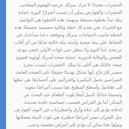
الحشرات مجددًا. لا تترك منزلك عرضة للهجوم المفاجئ.
الحشرات والقوارض يمكن أن تسبب أضرارًا كبيرة. حماية
بيتك تبدأ بخطوة بسيطة ومهمة. هذه الخطوة هي التواصل
مع الخبراء. نحن نقدم لك خطة وقائية مصممة خصيصًا. هذه
الخطة تناسب احتياجات منزلك وموقعه. دعنا نساعدك في
الحفاظ على بيئة صحية وآمنة. بيئة خالية تمامًا من أي آفات
مزعجة. ابدأ اليوم ولا تنتظر حتى فوات الأوان. لحجز موعد
للفحص والوقاية الدورية. حماية صحة أسرتك أولوية قصوى
صحة عائلتك هي أغلى ما تملك. الحشرات ليست مجرد
مصدر للإزعاج. إنها تشكل تهديدًا حقيقيًا على الصحة العامة.
الصراصير تحمل البكتيريا والجراثيم على أجسادها. هي تنقلها
إلى طعامك وأسطح المطبخ. هذا يسبب أمراضًا معوية
وتسممًا غذائيًا. النمل أيضًا يلوث الطعام عند البحث عن
السكر. أما بق الفراش فيسبب حساسية جلدية شديدة.
لدغاته تؤدي إلى حكة وأرق واضطرابات في النوم. القوارض
مثل الفئران تنشر أمراضًا خطيرة. هي تلوث البيئة بفضلاتها
وبولها. هذا يمكن أن يؤدي إلى أمراض تنفسية وحمى.