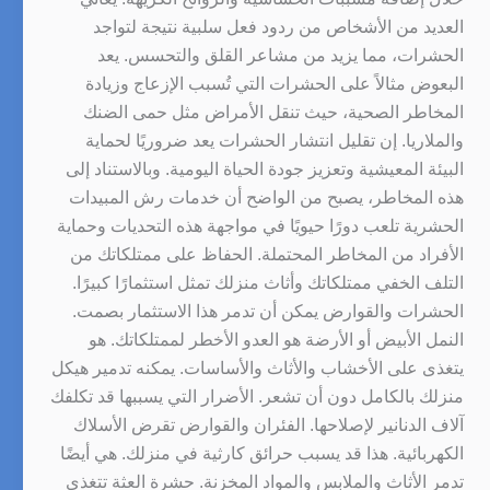
العديد من الأشخاص من ردود فعل سلبية نتيجة لتواجد
الحشرات، مما يزيد من مشاعر القلق والتحسس. يعد
البعوض مثالاً على الحشرات التي تُسبب الإزعاج وزيادة
المخاطر الصحية، حيث تنقل الأمراض مثل حمى الضنك
والملاريا. إن تقليل انتشار الحشرات يعد ضروريًا لحماية
البيئة المعيشية وتعزيز جودة الحياة اليومية. وبالاستناد إلى
هذه المخاطر، يصبح من الواضح أن خدمات رش المبيدات
الحشرية تلعب دورًا حيويًا في مواجهة هذه التحديات وحماية
الأفراد من المخاطر المحتملة. الحفاظ على ممتلكاتك من
التلف الخفي ممتلكاتك وأثاث منزلك تمثل استثمارًا كبيرًا.
الحشرات والقوارض يمكن أن تدمر هذا الاستثمار بصمت.
النمل الأبيض أو الأرضة هو العدو الأخطر لممتلكاتك. هو
يتغذى على الأخشاب والأثاث والأساسات. يمكنه تدمير هيكل
منزلك بالكامل دون أن تشعر. الأضرار التي يسببها قد تكلفك
آلاف الدنانير لإصلاحها. الفئران والقوارض تقرض الأسلاك
الكهربائية. هذا قد يسبب حرائق كارثية في منزلك. هي أيضًا
تدمر الأثاث والملابس والمواد المخزنة. حشرة العثة تتغذى