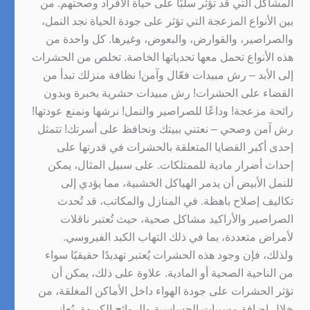
المشاكل التي قد تؤثر سلبًا على حياة الأفراد وصحتهم. من
بين الأنواع المزعجة التي تؤثر على جودة الحياة نجد النمل،
والصراصير، والقوارض، والبعوض، وغيرها. كل واحدة من
هذه الأنواع تحمل معها تحدياتها الخاصة. تخلص من الحشرات
إلى الأبد – رش مبيدات فعّال وآمن! نظافة منزلك تبدأ من
القضاء على الحشرات! رش مبيدات حشرية بخبرة وبدون
رائحة مزعجة! وداعًا للصراصير والنمل! نرشها ونمنع عودتها!
رش آمن وصحي – نعتني ببيتك ونحافظ على أسرتك! تتمثل
إحدى أكبر القضايا المتعلقة بالحشرات في قدرتها على
إحداث أضرار مادية للممتلكات. على سبيل المثال، يمكن
للنمل الأبيض أن يدمر الهياكل الخشبية، مما يؤدي إلى
تكاليف إصلاح باهظة. في المنازل والمكاتب، قد تُحدث
الصراصير والأراكيد مشاكل صحية، حيث تُعتبر ناقلات
لأمراض متعددة، بما في ذلك التهاب الكبد الفيروسي.
ولذلك، فإن وجود هذه الحشرات يُعتبر تهديدًا حقيقيًا سواء
من الناحية الصحية أو المادية. علاوة على ذلك، يمكن أن
تؤثر الحشرات على جودة الهواء داخل الأماكن المغلقة، من
خلال إضافة مسببات الحساسية والروائح الكريهة. يُعاني