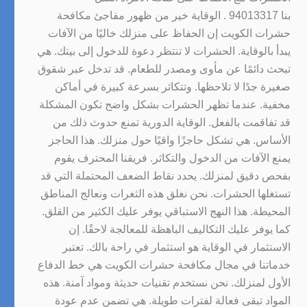
بنا 94013317 . الوقاية خير من ظهور مفاجئ مكافحة
حشرات الكويت إن الحفاظ على منزلك خاليًا من الآفات
يبدأ بالوقاية. الحشرات لا تنتظر دعوة للدخول إلى بيتك. هي
تبحث دائمًا عن مأوى ومصدر للطعام. قد تدخل عبر شقوق
صغيرة جدًا لا تلاحظها. وتتكاثر بسرعة كبيرة في أماكن
مخفية. عندما تظهر الحشرات بشكل واضح تكون المشكلة
قد تفاقمت بالفعل. الوقاية الدورية تمنع حدوث ذلك من
الأساس. هي تشكل حاجزًا واقيًا حول منزلك. هذا الحاجز
يمنع الآفات من الدخول والتكاثر. فريقنا المحترف يقوم
بفحص دقيق لمنزلك. يحدد نقاط الضعف المحتملة التي قد
تستغلها الحشرات. نحن نغلق هذه الثغرات ونعالج المناطق
المحيطة. هذا النهج الاستباقي يوفر عليك الكثير من القلق.
كما يوفر عليك التكاليف الباهظة للمعالجة لاحقًا. إن
الاستثمار في الوقاية هو استثمار في راحة بالك. تعتبر
خدماتنا في مجال مكافحة حشرات الكويت هي خط الدفاع
الأول لمنزلك. نحن نستخدم تقنيات حديثة ومواد آمنة. هذه
المواد تبقى فعالة لفترات طويلة. هي تضمن عدم عودة