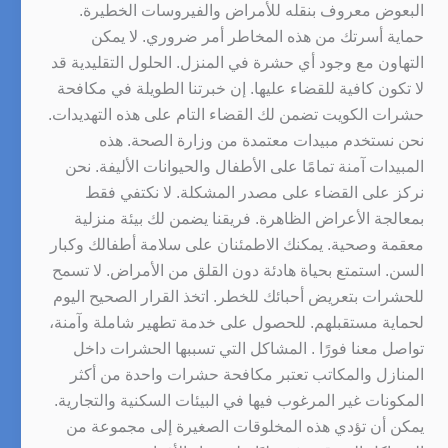
البعوض معروف بنقله للأمراض والفيروسات الخطيرة.
حماية أسرتك من هذه المخاطر أمر ضروري. لا يمكن
التهاون مع وجود أي حشرة في المنزل. الحلول التقليدية قد
لا تكون كافية للقضاء عليها. إن خبرتنا الطويلة في مكافحة
حشرات الكويت تضمن لك القضاء التام على هذه التهديدات.
نحن نستخدم مبيدات معتمدة من وزارة الصحة. هذه
المبيدات آمنة تمامًا على الأطفال والحيوانات الأليفة. نحن
نركز على القضاء على مصدر المشكلة. لا نكتفي فقط
بمعالجة الأعراض الظاهرة. فريقنا يضمن لك بيئة منزلية
معقمة وصحية. يمكنك الاطمئنان على سلامة أطفالك وكبار
السن. استمتع بحياة هادئة دون القلق من الأمراض. لا تسمح
للحشرات بتعريض أحبائك للخطر. اتخذ القرار الصحيح اليوم
لحماية مستقبلهم. للحصول على خدمة تطهير شاملة وآمنة،
تواصل معنا فورًا . المشاكل التي تسببها الحشرات داخل
المنازل والمكاتب تعتبر مكافحة حشرات واحدة من أكثر
المكونات غير المرغوب فيها في البيئات السكنية والتجارية.
يمكن أن تؤدي هذه المخلوقات الصغيرة إلى مجموعة من