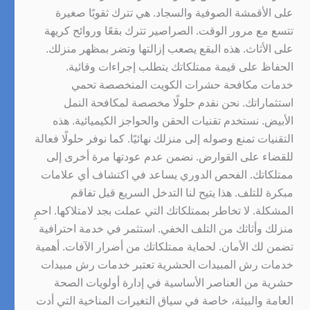
على الأقمشة الصوفية والسجاد. هي تترك ثقوبًا صغيرة
تتسع مع مرور الوقت. الصراصير تترك بقعًا وروائح كريهة
على الأثاث. هذه البقع يصعب إزالتها وتضر بمظهر منزلك.
الحفاظ على قيمة ممتلكاتك يتطلب إجراءات وقائية.
خدمات مكافحة حشرات الكويت المتخصصة تحمي
استثماراتك. نحن نقدم حلولًا مخصصة لمكافحة النمل
الأبيض. نستخدم تقنيات الحقن والحواجز الكيميائية. هذه
التقنيات تمنع وصوله إلى منزلك نهائيًا. كما نوفر حلولًا فعالة
للقضاء على القوارض. نضمن عدم عودتها مرة أخرى إلى
ممتلكاتك. الفحص الدوري يساعد في اكتشاف أي علامات
مبكرة للتلف. هذا يتيح لنا التدخل السريع قبل تفاقم
المشكلة. لا تخاطر بممتلكاتك التي عملت بجد لامتلاكها. احمِ
منزلك وأثاثك من التلف الخفي. استثمر في خدمة احترافية
تضمن لك الأمان. لحماية ممتلكاتك من أضرار الآفات. أهمية
خدمات رش المبيدات الحشرية تعتبر خدمات رش مبيدات
حشرية من العناصر الأساسية في إدارة أولويات الصحة
العامة والبيئة، خاصة في سياق التغيرات المناخية التي أدت