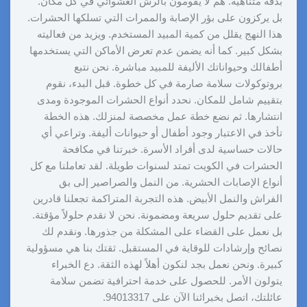
بدقة متناهية. هم لا يقومون بالرش العشوائي في كل مكان.
بل يركزون على بؤر الإصابة والممرات التي تسلكها الحشرات.
هذا النهج يقلل من كمية المبيد المستخدم. ويزيد من فعاليته
بشكل كبير. كما أنه يضمن عدم تعرض الأماكن التي يستخدمها
أطفالك وحيواناتك الأليفة للمبيد مباشرة. نحن نتبع
بروتوكولات سلامة صارمة في كل خطوة. قبل البدء، نقوم
بتقييم شامل للمكان. نحدد أنواع الحشرات الموجودة ومدى
انتشارها. ثم نضع خطة عمل مخصصة لمنزلك. هذه الخطة
تأخذ في الاعتبار وجود أطفال أو حيوانات أليفة. وتراعي أي
حالات حساسية لدى أفراد الأسرة. خبرتنا في مكافحة
الحشرات في الكويت تمتد لسنوات طويلة. لقد تعاملنا مع كل
أنواع الإصابات الحشرية. من النمل والصراصير إلى بق
الفراش والنمل الأبيض. هذه التجربة المتراكمة تجعلنا قادرين
على تقديم حلول سريعة ومضمونة. نحن لا نقدم حلولاً مؤقتة.
بل نعمل على القضاء على المشكلة من جذورها. ونقدم لك
نصائح وإرشادات للوقاية في المستقبل. ثقتك بنا هي مسؤولية
كبيرة. ونحن نعمل بجد لنكون أهلاً لهذه الثقة. دع الخبراء
يتولون الأمر. للحصول على خدمة احترافية تضمن سلامة
عائلتك، اتصل بخبرائنا الآن على 94013317.