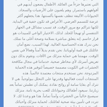
التي نعتبرها جزءاً من العائلة. الأطفال يضعون أيديهم في
أفواههم باستمرار. وهم يلعبون على الأرضيات والسجاد.
الحيوانات الأليفة تنظف نفسها بألسنتها. هذا يجعلهم أكثر
عرضة للتسمم العرضي. الأعراض قد تكون خفية في البداية.
لكنها تتراكم مع مرور الوقت. قد تسبب مشاكل في الجهاز
التنفسي أو تهيجاً للجلد. لذلك، الاختيار الواعي للمبيدات هو
قرار حاسم. إنه يتعلق مباشرة بسلامة وصحة أغلى ما نملك.
نحن ندرك هذه الحساسية العالية. لهذا السبب، نضع أمان
عائلتك في قمة أولوياتنا. نحن نقدم بديلاً آمناً وفعالاً في نفس
الوقت. مهمتنا هي حماية منزلك من الآفات. ونقوم بذلك دون
تعريض أسرتك لأي مخاطر صحية. خدماتنا في مجال مكافحة
الحشرات في الكويت مصممة خصيصاً لتوفير هذه الحماية
المزدوجة. نحن نستخدم منتجات معتمدة عالمياً. هذه
المنتجات أثبتت فعاليتها وقدرتها على التحلل بيولوجياً. هي لا
تترك أي بقايا سامة أو روائح نفاذة. يمكنك أن تطمئن تماماً بعد
زيارتنا. سيعود أطفالك وحيواناتك للعب بحرية تامة. منزلك
سيصبح خالياً من الحشرات وآمناً تماماً. هذا هو وعدنا لك. لا
تتردد في تأمين بيئة صحية لعائلتك. لحماية منزلك وأحبائك