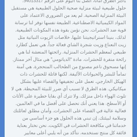
بأكثر الطرق أماناً، اتصل بنا اليوم على الرقم 94013317.
حلول طبيعية لبيئة منزلية صحية الحلول الطبيعية هي مستقبل
البيئة المنزلية الصحية. لم يعد من الضروري الاعتماد على
المواد الكيميائية الاصطناعية. الطبيعة نفسها توفر لنا ترسانة
قوية ضد الحشرات. نحن نؤمن بقوة هذه المكونات الطبيعية.
لذلك، بنينا استراتيجيتنا عليها. خلاصات الزيوت النباتية مثل
زيت النعناع وزيت شجرة الشاي فعالة جداً. هي تعمل كطارد
طبيعي لمعظم الحشرات المنزلية. رائحتها المنعشة لنا هي
رائحة منفرة للحشرات. مادة “الدياتومي” هي مثال آخر ممتاز.
إنها مسحوق ناعم مصنوع من الطحالب المتحجرة. هي آمنة
تماماً للبشر والحيوانات الأليفة. لكنها قاتلة للحشرات ذات
الهيكل الخارجي. تعمل على تجفيفها والقضاء عليها بشكل
ميكانيكي. هذه الطرق لا تسبب أي ضرر للبيئة المحيطة. هي لا
تلوث الهواء داخل منزلك. ولا تترك أي بقايا خطيرة على الأثاث
أو الأسطح. هذا يعني أنك تحصل على أفضل ما في العالمين.
فعالية عالية في القضاء على الحشرات. وأمان مطلق لعائلتك
وسلامة لبيئتك. إن تبني هذه الحلول هو جزء أساسي من
خدماتنا في مكافحة الحشرات في الكويت. نحن نختار بعناية
فائقة كل منتج نستخدمه. نتأكد من أنه يلبي أعلى معايير