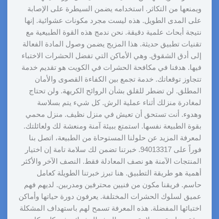
ويمنعها من التكاثر. استخدامه يضمن السيطرة على الإصابة
على المدى الطويل. هذه ليست مجرد مكونات عشوائية. إنها
نتيجة أبحاث علمية دقيقة. نحن ندمج هذه القوة الطبيعية مع
تقنيات تطبيق حديثة. هذا المزيج يضمن وصول المادة الفعالة
إلى أدق الشقوق. وهي الأماكن التي تفضل الحشرات الاختباء
فيها. هدفنا في مكافحة الحشرات في الكويت هو تقديم خدمة
تتجاوز توقعاتك. خدمة تجمع بين الكفاءة القصوى والأمان
المطلق. لن تضطر للقلق بشأن الروائح الكريهة. ولن تحتاج
لمغادرة منزلك أثناء عملية الرش. كل شيء يتم بسلاسة
وهدوء. أنت تستحق أن تعيش في منزل نظيف. منزل محمي
بقوة الطبيعة نفسها. استمتع ببيئة آمنة ومنعشة لك ولعائلتك.
لمعرفة المزيد عن حلولنا المستوحاة من الطبيعة، اتصل بنا
فوراً على 94013317. خبرتنا تضمن لك سلامة تامة إن اختيار
المنتجات الآمنة هو نصف المعادلة فقط. النصف الآخر والأكثر
أهمية هو طريقة التطبيق. هنا تبرز خبرتنا الطويلة كعامل
حاسم. فريقنا مكون من فنيين محترفين ومدربين. لديهم فهم
عميق لسلوك الحشرات المختلفة. يعرفون دورة حياتها وأماكن
اختبائها المفضلة. هذه المعرفة تسمح لهم باستهداف المشكلة