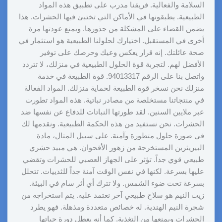
السلامة والفعالية. فريقنا مدرب على تطبيق هذه المواد
الطبيعية. يطبقونها في الأماكن التي تختبئ فيها الحشرات. هذا
يضمن القضاء على المشكلة من جذورها. ويمنع عودتها مرة
أخرى في المستقبل. اختيارك لحلولنا الطبيعية هو استثمار في
صحة عائلتك. إنه قرار يعكس وعيك وحرصك على توفير
الأفضل لهم. لتجربة قوة الحلول الطبيعية في منزلك، لا تتردد
واتصل بنا على الرقم 94013317. قوة الطبيعة في خدمة
منزلك نحن نسخر قوة الطبيعة لحماية منزلك. المواد الفعالة
في منتجاتنا مستخلصة من مصادر نباتية. هذه المواد تطورت
عبر ملايين السنين. لقد طورتها النباتات للدفاع عن نفسها ضد
الحشرات. نحن نستفيد من هذه الحكمة الطبيعية. ونقدمها لك
في صورة حلول متطورة وآمنة. على سبيل المثال، مادة
البيريثرين المستخرجة من زهور الأقحوان. هي مبيد حشري
طبيعي قوي جداً. تؤثر على الجهاز العصبي للحشرات وتقضي
عليها بسرعة. لكنها في نفس الوقت آمنة جداً للثدييات. تتحلل
بسرعة تحت ضوء الشمس. ولا تترك أي أثر سام في البيئة.
زيت النيم هو سلاح طبيعي آخر نعتمد عليه. يتم استخراجه من
شجرة النيم الهندية. له خصائص متعددة ومذهلة. فهو يطرد
الحشرات ويمنعها من التغذية. كما أنه يعطل دورة حياتها