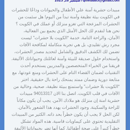
qmedia85@gmail.com
/
سبتمبر 16, 2025
مبيدات حشرية آمنة علي الأطفال والحيوانات وداعًا للحشرات
في الكويت بيئة نظيفة وآمنة تبدأ من اليوم! هل سئمت من
الحشرات المزعجة التي تغزو منزلك أو عملك في الكويت ؟
نحن هنا لنقدم لك الحل الأمثل الذي يجمع بين الفعالية،
الأمان، والراحة التامة. خدمة “الكويت بلا حشرات” ليست
مجرد رش تقليدي، بل هي تجربة متكاملة لمكافحة الآفات
تضمن لك الكشف الدقيق والشامل لتحديد مصدر الحشرات،
واستخدام حلول صديقة للبيئة وآمنة لعائلتك وحيواناتك الأليفة.
فريقنا من الخبراء المتخصصين والمدربين يستخدم أحدث
التقنيات لضمان القضاء التام على الحشرات ومنع عودتها، مع
متابعة دورية وضمان ممتد يمنحك راحة بال حقيقية. اختر
“الكويت بلا حشرات” واستمتع ببيئة نظيفة، صحية، وخالية من
الآفات في قلب الكويت. اتصل بنا الان 94013317 مبيدات
حشرية امنة إن منزلك هو ملاذك الآمن. يجب أن يكون مكاناً
للراحة والسكينة. وجود الحشرات يهدد هذا الشعور بالأمان.
لكن الحل لا يجب أن يكون خطراً بحد ذاته. الكثير من المبيدات
التقليدية تحتوي على كيماويات قاسية. هذه المواد تشكل
خطراً كبيراً على صحة أطفالنا. كما أنها تضر بحيواناتنا الأليفة