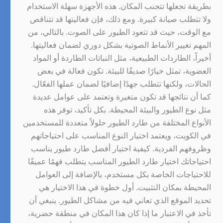
بطريقة تجعلها تتجنب المكان. هذه الأجهزة سهلة الاستخدام
ولا تتطلب صيانة كبيرة. ومع ذلك، فإن فعاليتها قد تتناقص
مع الوقت، حيث قد تتعود الطيور على الصوت. بالتالي، من
المهم تغيير الأنماط الصوتية بشكل دوري لضمان فعاليتها.
أخيراً، الطاردات الطبيعية، مثل النباتات الطاردة أو المواد
العضوية، تمثل خيارًا صديقًا للبيئة. تكون فعالة في بعض
الحالات، ولكنها تتطلب جهدًا إضافيًا لضمان عملها الفعّال.
كما أن نتائجها قد تكون متغيرة وتعتمد على عوامل عديدة
مثل نوع الطيور والبيئة المحيطة. بكل تأكيد، توفر هذه
الأنواع المختلفة من طارد الطيور حلولاً متعددة للمستخدمين
في الكويت، ويعتمد اختيار النوع المناسب على احتياجاتهم
وظروفهم الفردية. كيفية اختيار أفضل طارد طيور يناسب
احتياجاتك اختيار طارد الطيور المناسب يتطلب فهمًا عميقًا
للاحتياجات الخاصة بكل مستخدم، بالإضافة إلى العوامل
المحيطة بمكان التثبيت. أول خطوة في هذا الاختيار هي
تحديد الموقع الذي تعاني فيه من مشاكل الطيور. ينبغي أن
تأخذ في الاعتبار ما إذا كان هذا المكان في منطقة حضرية،