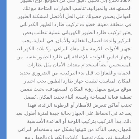
الأبعاد تحتاج إلى تحليل دقيق لكل من الموقع، نوع الطيور
المستهدفة، والميزانية. تناسب الخيارات المتاحة مع تلك
العوامل يضمن حصولك على الحل الأفضل لمشكلة الطيور
في منطقة معينة. خطوات تركيب طارد الطيور الكهربائي
يعتبر تركيب طارد الطيور الكهربائي عملية تتطلب بعض
التركيز والدقة لضمان الفعالية والأمان. في البداية، يجب
تجهيز الأدوات اللازمة مثل مفك البراغي، وكابلات الكهرباء،
وجهاز قياس الفولت، بالإضافة إلى طارد الطيور نفسه. من
المستحسن أيضاً استخدام معدات الأمان مثل نظارات
الحماية والقفازات. قبل بدء التركيب، من الضروري تحديد
المكان المناسب لتثبيت جهاز طارد الطيور. يجب اختيار
موقع مرتفع يسهل رؤية المكان المستهدف، بحيث يضمن
تغطية فعالة لمساحة واسعة. أثناء تحديد المكان، يُفضل
تجنب أماكن تتعرض للأمطار أو الرطوبة الزائدة، فهذا
يساعد في الحفاظ على الجهاز بحالة جيدة لفترة أطول. بعد
ذلك، يبدأ التركيب بتركيب اللوحة أو القاعدة الأساسية
للجهاز. يجب التأكد من تثبيتها بشكل جيد باستخدام البراغي
المناسبة. ثم، يمكن توصيل كابلات الكهرباء بالجهاز، مع