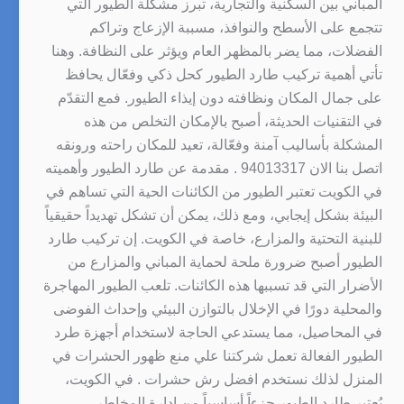
المباني بين السكنية والتجارية، تبرز مشكلة الطيور التي
تتجمع على الأسطح والنوافذ، مسببة الإزعاج وتراكم
الفضلات، مما يضر بالمظهر العام ويؤثر على النظافة. وهنا
تأتي أهمية تركيب طارد الطيور كحل ذكي وفعّال يحافظ
على جمال المكان ونظافته دون إيذاء الطيور. فمع التقدّم
في التقنيات الحديثة، أصبح بالإمكان التخلص من هذه
المشكلة بأساليب آمنة وفعّالة، تعيد للمكان راحته ورونقه
اتصل بنا الان 94013317 . مقدمة عن طارد الطيور وأهميته
في الكويت تعتبر الطيور من الكائنات الحية التي تساهم في
البيئة بشكل إيجابي، ومع ذلك، يمكن أن تشكل تهديداً حقيقياً
للبنية التحتية والمزارع، خاصة في الكويت. إن تركيب طارد
الطيور أصبح ضرورة ملحة لحماية المباني والمزارع من
الأضرار التي قد تسببها هذه الكائنات. تلعب الطيور المهاجرة
والمحلية دورًا في الإخلال بالتوازن البيئي وإحداث الفوضى
في المحاصيل، مما يستدعي الحاجة لاستخدام أجهزة طرد
الطيور الفعالة تعمل شركتنا علي منع ظهور الحشرات في
المنزل لذلك نستخدم افضل رش حشرات . في الكويت،
يُعتبر طارد الطيور جزءاً أساسياً من إدارة المخاطر