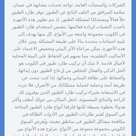
الشركات والمنشآت العامة، تواجه تحديات مشابهة في ضمان
سلامة المرافق من التلف الناتج عن الطيور. توفر طارد الطيور
حلاً فعالاً ومستدامًا لمشكلة الطيور، إذ يتم تطوير هذه الأجهزة
بأحدث التقنيات لزيادة فعاليتها. يتضمن استخدام طارد الطيور
في الكويت مجموعة واسعة من الأنواع، كل منها يهدف إلى
تلبية احتياجات محددة بناءً على طبيعة المشكلة. ومن خلال
هذه الأجهزة، يمكن مراعاة الأثر البيئي وتخفيض الاعتماد على
الأساليب التقليدية، مما يسهم في الحفاظ على البيئة المحلية
لأجيال قادمة. لا شك أن تركيب طارد طيور في الكويت هو
الحل الذكي والفعال للتخلص من إزعاج الطيور دون إيذائها،
والحفاظ على نظافة المباني وجمالها. إذا كنت تبحث عن
طريقة آمنة وعملية لحماية ممتلكاتك من الأضرار، فلا تتردد
في الاستعانة بخبراء تركيب طارد الطيور الذين يوفرون لك
الراحة والنتائج المضمونة. اجعل المكان من حولك أنظف وأكثر
هدوءًا بخطوة بسيطة لكنها فارقة! أنواع طارد الطيور المتاحة
في السوق تُعتبر طاردات الطيور من الأدوات الفعّالة في
مكافحة مشاكل الطيور في مناطق معينة، ويُعرض السوق
الكويتي مجموعة متنوعة من الأنواع. تتراوح هذه الأنواع بين