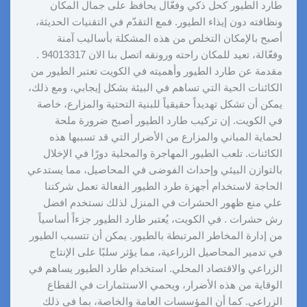
طارد الطيور كحل ذكي وفعّال يحافظ على جمال المكان
ونظافته دون إيذاء الطيور. فمع التقدّم في التقنيات الحديثة،
أصبح بالإمكان التخلص من هذه المشكلة بأساليب آمنة
وفعّالة، تعيد للمكان راحته ورونقه اتصل بنا الان 94013317 .
مقدمة عن طارد الطيور وأهميته في الكويت تعتبر الطيور من
الكائنات الحية التي تساهم في البيئة بشكل إيجابي، ومع ذلك،
يمكن أن تشكل تهديداً حقيقياً للبنية التحتية والمزارع، خاصة
في الكويت. إن تركيب طارد الطيور أصبح ضرورة ملحة
لحماية المباني والمزارع من الأضرار التي قد تسببها هذه
الكائنات. تلعب الطيور المهاجرة والمحلية دورًا في الإخلال
بالتوازن البيئي وإحداث الفوضى في المحاصيل، مما يستدعي
الحاجة لاستخدام أجهزة طرد الطيور الفعالة تعمل شركتنا
علي منع ظهور الحشرات في المنزل لذلك نستخدم افضل
رش حشرات . في الكويت، يُعتبر طارد الطيور جزءاً أساسياً
من إدارة المخاطر المرتبطة بالطيور. يمكن أن تتسبب الطيور
في تدمير المحاصيل الزراعية، مما يؤثر سلبًا على الإنتاج
الزراعي والاقتصاد المحلي. استخدام طارد الطيور يساهم في
الوقاية من هذه الأضرار، ويحمي الاستثمارات في القطاع
الزراعي. كما أن المؤسسات العامة والخاصة، بما في ذلك