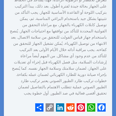
تتعرض للأمطار أو الرطوبة الزائدة، فهذا يساعد في الحفاظ
على الجهاز بحالة جيدة لفترة أطول. بعد ذلك، يبدأ التركيب
بتركيب اللوحة أو القاعدة الأساسية للجهاز. يجب التأكد من
تثبيتها بشكل جيد باستخدام البراغي المناسبة. ثم، يمكن
توصيل كابلات الكهرباء بالجهاز، مع مراعاة التحقق من
الفولتية المحددة للتأكد من توافقها مع احتياجات الجهاز. يُنصح
باستخدام جهاز قياس الفولت للتحقق من سلامة الاتصال. بعد
الانتهاء من توصيل الكهرباء، يُمكن تشغيل الجهاز للتحقق من
كفاءته. يجب مراقبة أدائه خلال الأيام الأولى بعد التركيب
للتأكد من عدم وجود أي مشاكل. من المهم أيضاً مراعاة
إرشادات السلامة، مثل فصل الكهرباء قبل إجراء أي تعديلات
على الجهاز، لضمان سلامتك وسلامة الجهاز نفسه. كما يُنصح
بإجراء صيانة دورية للطارد الكهربائي لضمان عمله بكفاءة.
خطوات تركيب طارد الطيور الصوتي يعتبر تركيب طارد
الطيور الصوتي عملية تتطلب الاهتمام بالتفاصيل لضمان
تحقيق أقصى فعالية في صد الطيور. أول خطوة يجب
S
C
L
R
P
W
F