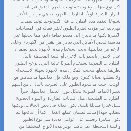
الطاردات الكهربائية، الطاردات الصوتية، والطاردات الطبيعية.
لكل نوع ميزات وعيوب تستوجب الفهم الدقيق قبل اتخاذ
القرار بالشراء. أولاً، الطاردات الكهربائية هي من بين الأكثر
شيوعًا. تعتمد هذه الطاردات على تكنولوجيا توليد نبضات
كهربائية غير مؤذية لطرد الطيور. تُعتبر فعالة في المساحات
الكبيرة لكنها قد تحتاج إلى مصدر طاقة دائم، مما يجعلها غير
مناسبة لبعض الأماكن التي تعاني من نقص في الكهرباء. وعلى
الرغم من فعاليتها، يجب استخدام هذه الأجهزة بحذر لضمان
عدم الإضرار بالحيوانات الأخرى أو البيئة المحيطة. ثانياً،
الطاردات الصوتية تستخدم أصواتًا عالية التردد تُزعج الطيور
بطريقة تجعلها تتجنب المكان. هذه الأجهزة سهلة الاستخدام
ولا تتطلب صيانة كبيرة. ومع ذلك، فإن فعاليتها قد تتناقص مع
الوقت، حيث قد تتعود الطيور على الصوت. بالتالي، من المهم
تغيير الأنماط الصوتية بشكل دوري لضمان فعاليتها. أخيراً،
الطاردات الطبيعية، مثل النباتات الطاردة أو المواد العضوية،
تمثل خيارًا صديقًا للبيئة. تكون فعالة في بعض الحالات، ولكنها
تتطلب جهدًا إضافيًا لضمان عملها الفعّال. كما أن نتائجها قد
تكون متغيرة وتعتمد على عوامل عديدة مثل نوع الطيور
والبيئة المحيطة. بكل تأكيد، توفر هذه الأنواع المختلفة من