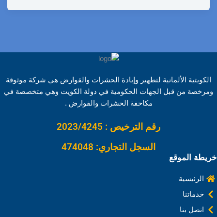
h
o
i
e
i
h
a
a
p
n
d
n
a
c
r
y
k
d
t
t
e
e
L
e
i
e
s
b
i
d
t
r
A
o
الكويتية الألمانية لتطهير وإبادة الحشرات والقوارض هي شركة موثوقة
n
I
e
p
o
ومرخصة من قبل الجهات الحكومية في دولة الكويت وهي متخصصة في
k
n
s
p
k
مكاحفة الحشرات والقوارض .
t
رقم الترخيص : 2023/4245
السجل التجاري: 474048
خريطة الموقع
الرئيسية
خدماتنا
اتصل بنا