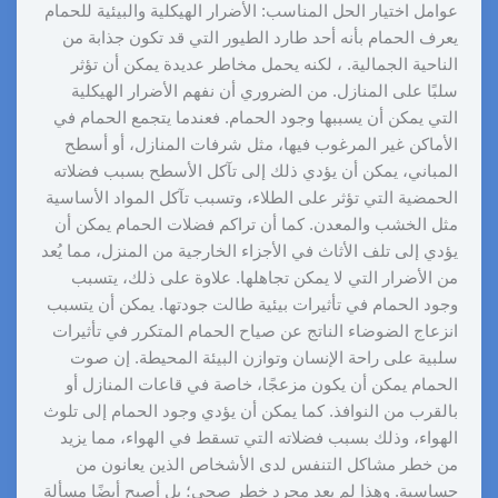
عوامل اختيار الحل المناسب: الأضرار الهيكلية والبيئية للحمام
يعرف الحمام بأنه أحد طارد الطيور التي قد تكون جذابة من
الناحية الجمالية. ، لكنه يحمل مخاطر عديدة يمكن أن تؤثر
سلبًا على المنازل. من الضروري أن نفهم الأضرار الهيكلية
التي يمكن أن يسببها وجود الحمام. فعندما يتجمع الحمام في
الأماكن غير المرغوب فيها، مثل شرفات المنازل، أو أسطح
المباني، يمكن أن يؤدي ذلك إلى تآكل الأسطح بسبب فضلاته
الحمضية التي تؤثر على الطلاء، وتسبب تآكل المواد الأساسية
مثل الخشب والمعدن. كما أن تراكم فضلات الحمام يمكن أن
يؤدي إلى تلف الأثاث في الأجزاء الخارجية من المنزل، مما يُعد
من الأضرار التي لا يمكن تجاهلها. علاوة على ذلك، يتسبب
وجود الحمام في تأثيرات بيئية طالت جودتها. يمكن أن يتسبب
انزعاج الضوضاء الناتج عن صياح الحمام المتكرر في تأثيرات
سلبية على راحة الإنسان وتوازن البيئة المحيطة. إن صوت
الحمام يمكن أن يكون مزعجًا، خاصة في قاعات المنازل أو
بالقرب من النوافذ. كما يمكن أن يؤدي وجود الحمام إلى تلوث
الهواء، وذلك بسبب فضلاته التي تسقط في الهواء، مما يزيد
من خطر مشاكل التنفس لدى الأشخاص الذين يعانون من
حساسية. وهذا لم يعد مجرد خطر صحي؛ بل أصبح أيضًا مسألة