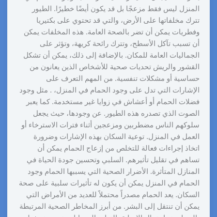
المنزل ليس فقط مزعجًا بل قد يكون أيضًا خطيرًا. الطيور
تترك مخلفاتها على الأرض، والتي قد تحتوي على بكتيريا
وفطريات يمكن أن تضر بالصحة العامة. هذه المخلفات يمكن
أن تسبب تآكل الأسطح، وتترك رائحة كريهة، وتؤثر على
الجماليات العامة للمكان. بالإضافة إلى ذلك، يمكن أن تشكل
القشور والريش تحديات صحية للأشخاص الذين يعانون من
حساسية أو مشكلات تنفسية. من المهم التعرف على
الإشارات التي تدل على وجود الحمام في المنزل، . مثل وجود
فضلات الحمام أو أعشاش في زوايا غير مستخدمة. كما يعبر
الصوت الذي تصدره هذه الطيور. عن وجودها، حيث يجعل
سلوكهم الناس مضطربين ومزعجين أثناء فترات الاسترخاء أو
العمل في المنزل. توعية السكان بهذه الإشارات وضرورة
اتخاذ إجراءات فعالة للتخلص من إزعاج الحمام يمكن أن
تساهم في تقليل تأثيرهم. السلبي وتحسين جودة الحياة في
المنازل المتأثرة. الأضرار الصحية التي يسببها الحمام وجود
الحمام في المنزل يمكن أن يكون له تأثيرات سلبية على صحة
السكان. يعد الحمام مصدراً محتملاً للعديد من الأمراض التي
يمكن أن تنتقل إلى البشر. من أبرز المخاطر الصحية المرتبطة