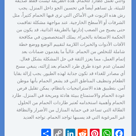
والتي تعمل كطارد للحمام. هذه الطريقة ليست فقط صديقة
للبيئة، بل تساهم أيضاً في تحسين الجو داخل المنزل. يجب
رش هذه الزيوت في الأماكن التي ترى فيها الحمام كثيراً، مثل
الشرفات أو الأسطح الخارجية. عند مواجهة مشكلة تفاقمت
حتى يصبح من الصعب إدارتها بالطريقة الذاتية، قد يكون من
الحكمة الاستعانة بالخبراء. يملك المتخصصون في مكافحة
الآفات الأدوات والخبرات اللازمة لتقييم الوضع ووضع خطة
شاملة للتخلص من الحمام. غالباً ما يقدمون ضمانات بعد
إتمام العمل، مما يعزز الثقة في حل المشكلة بشكل فعال.
لضمان عدم عودة طرق طرد الحمام بعد إزالته، ينبغي مسح
أي مصادر للغذاء قد تكون جذابة لهذه الطيور. يجب إزالة بقايا
الطعام وتنظيف المناطق التي قد يشعر الحمام بأنها موطن
آمن. بتطبيق هذه الاستراتيجيات بانتظام، يمكن تقليل فرص
عودة الحمام والاستمتاع ببيئة هادئة ومريحة في المنزل. طارد
الحمام وأهمية استخدامه تُعتبر طاردات الحمام من الحلول
الفعّالة التي تساعد في حماية المنازل من الأضرار والنظافة
غير المرغوبة التي قد يسببها تواجد الحمام. تواجه العديد
S
C
Li
R
Pi
W
F