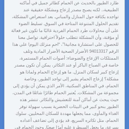
طارد الطيور بالحديث عن الحمام كطائر جميل في أماكنه
الطبيعية،. لكنه يصبح مصدر إزعاج ومشكلة حقيقية عند
تواجده بكثافة حول المنازل والمباني. بعد استعراض المشكلة،
تقديم الحلول المتنوعة المتاحة في السوق. تسليط الضوء
على أن محاولات طرد الحمام الفردية غالبًا ما تكون غير فعالة
أو مؤقتة، وأن المشكلة تتطلب حلولاً احترافية. تواصل معنا
للحصول على استشارة مجانية!”، “احمِ منزلك اليوم! علي هذا
الرقم 94013317 الأضرار الصحية الأضرار المادية وتلف
الممتلكات الإزعاج والضوضاء: أصوات الحمام المستمرة،
خاصة في الصباح الباكر أو عند التكاثر، يمكن أن تكون مصدر
إزعاج كبير لسكان المنزل. ما هو إزعاج الحمام ولماذا هو
مشكلة؟ إزعاج الحمام يشير إلى تواجد الطيور، وخاصة
الحمام، في المناطق السكنية، الأمر الذي يمكن أن يؤدي إلى
مجموعة من المشكلات. يُعتبر الحمام طائرًا شائعًا في المدن،
حيث يبحث عن أماكن آمنة للتعشيش والتكاثر. تنتشر هذه
الطيور بنحو كبير في البيئات الحضرية بسبب سهولة توفر
الغذاء والمأوى، مما يجعلها مهددة للسكان المحليين. سلوك
الحمام، مثل تكاثره السريع، قد يؤدي إلى تضاعف أعداده
بسرعة، ما يجعل السيطرة عليه أمرًا صعبًا. وجود الحمام في