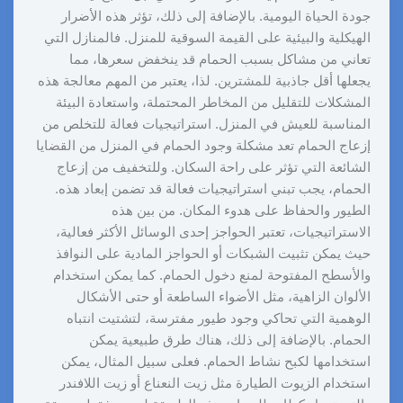
جودة الحياة اليومية. بالإضافة إلى ذلك، تؤثر هذه الأضرار
الهيكلية والبيئية على القيمة السوقية للمنزل. فالمنازل التي
تعاني من مشاكل بسبب الحمام قد ينخفض سعرها، مما
يجعلها أقل جاذبية للمشترين. لذا، يعتبر من المهم معالجة هذه
المشكلات للتقليل من المخاطر المحتملة، واستعادة البيئة
المناسبة للعيش في المنزل. استراتيجيات فعالة للتخلص من
إزعاج الحمام تعد مشكلة وجود الحمام في المنزل من القضايا
الشائعة التي تؤثر على راحة السكان. وللتخفيف من إزعاج
الحمام، يجب تبني استراتيجيات فعالة قد تضمن إبعاد هذه.
الطيور والحفاظ على هدوء المكان. من بين هذه
الاستراتيجيات، تعتبر الحواجز إحدى الوسائل الأكثر فعالية،
حيث يمكن تثبيت الشبكات أو الحواجز المادية على النوافذ
والأسطح المفتوحة لمنع دخول الحمام. كما يمكن استخدام
الألوان الزاهية، مثل الأضواء الساطعة أو حتى الأشكال
الوهمية التي تحاكي وجود طيور مفترسة، لتشتيت انتباه
الحمام. بالإضافة إلى ذلك، هناك طرق طبيعية يمكن
استخدامها لكبح نشاط الحمام. فعلى سبيل المثال، يمكن
استخدام الزيوت الطيارة مثل زيت النعناع أو زيت اللافندر