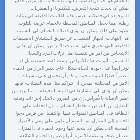
بالحمام هو احتمال الإصابة بالتهاب السحايا، وهو مرض خطير
يمكن أن يحدث نتيجة التعرض. للبكتيريا أو الفطريات
الموجودة في فضلاته. تعيش هذه الكائنات الدقيقة في بيئات
رطبة، مما يجعل المناطق المحيطة بالحمام عرضة للتلوث.
علاوة على ذلك، يمكن أن تؤدي فضلات الحمام إلى التسبب
في التهابات الجهاز التنفسي. عن طريق استنشاق الجسيمات
الدقيقة التي تحتوي على مسببات الأمراض،. يمكن أن يعاني
الأشخاص من أمراض تنفسية مثل نزلات البرد والسعال
المستمر. تأثيرات هذه الأمراض ليست فقط جسدية، بل قد
تؤثر أيضاً على جودة الحياة بشكل عام. يعتبر البراز من الحمام
مصدراً خطرًا للتلوث، حيث يمكن أن يحتوي على مسببات
الأمراض المختلفة. بمجرد أن تتراكم مثل هذه الفضلات، فإنها
يمكن أن تؤدي إلى انتشارها في البيئة المحيطة. ، مما يزيد من
خطر الإصابة بالأمراض. إن من الضروري اتخاذ إجراءات وقائية
للتقليل من التعرض لمخاطر الحمام. ، مثل الحفاظ على
النظافة في المناطق المتواجد فيها، والتقليل من فرص دخول
الحمام إلى المنازل. من المهم أن نكون على وعي بالأضرار
الصحية التي يمكن أن. ينجم عنها وجود الحمام في المنزل،
لضمان صحة وسلامة الأسرة. أنواع طوارد الحمام الشائعة: