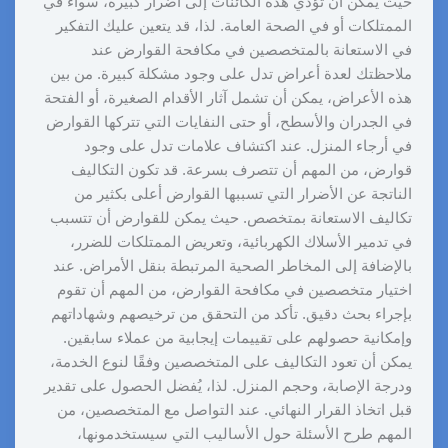
حيث يمكن أن تؤدي هذه الكائنات إلى أضرار كبيرة، سواء في
الممتلكات أو في الصحة العامة. لذا، قد يتعين عليك التفكير
في الاستعانة بالمتخصصين في مكافحة القوارض عند
ملاحظتك لعدة أعراض تدل على وجود مشكلة كبيرة. من بين
هذه الأعراض، يمكن أن تشمل آثار الأقدام الصغيرة، أو الفتحة
في الجدران والأسطح، أو حتى النفايات التي تتركها القوارض
في أرجاء المنزل. عند اكتشاف علامات تدل على وجود
قوارض، من المهم أن تتصرف بسرعة. قد تكون التكاليف
الناتجة عن الأضرار التي تسببها القوارض أعلى بكثير من
تكاليف الاستعانة بمتخصص. حيث يمكن للقوارض أن تتسبب
في تدمير الأسلاك الكهربائية، وتعريض الممتلكات للضرر،
بالإضافة إلى المخاطر الصحية المرتبطة بنقل الأمراض. عند
اختيار متخصصين في مكافحة القوارض، من المهم أن تقوم
بإجراء بحث دقيق. تأكد من التحقق من ترخيصهم وشهاداتهم
وإمكانية حصولهم على تقييمات إيجابية من عملاء سابقين.
يمكن أن تعود التكاليف على المتخصصين وفقًا لنوع الخدمة،
ودرجة الإصابة، وحجم المنزل. لذا، يُفضل الحصول على تقدير
قبل اتخاذ القرار النهائي. عند التواصل مع المتخصصين، من
المهم طرح الأسئلة حول الأساليب التي سيستخدمونها،