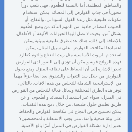
والمناطق المظلمة. أما بالنسبة للطُعوم، فهي تلعب دوراً
محورياً في جذب القوارض إلى المصائد. يمكن استخدام
مكونات طبيعية مثل زبدة الفول السوداني، والتفاح، أو
الحبوب كمصادر جاذبة. من المهم التأكد من وضع الطُعوم
بشكل آمن، بحيث لا تصل إليها الحيوانات الأليفة أو الأطفال.
بالإضافة إلى ذلك، هناك عدة طرق طبيعية وبيئية يمكن
اعتمادها لمكافحة القوارض. على سبيل المثال، يمكن
استخدام الزيوت الأساسية مثل زيت النعناع والثوم كطارد.
فهذه الروائح قوية ويمكن أن تؤدي إلى النفور لدى القوارض.
تجدر الإشارة إلى أن الحفاظ على نظافة المنزل ومنع دخول
القوارض من خلال سد الثغرات والشقوق يعد أيضاً جزءاً مهماً
من الإستراتيجية الشاملة للتخلص من هذه الآفات. بالتالي،
توفر هذه الطرق المختلفة وسائل فعالة للتخلص من القوارض
في المنزل، سواء عبر استعمال المصائد والطُعوم، أو عن
طريق تطبيق حلول طبيعية. من خلال دمج هذه التقنيات،
يمكن تحسين فرص النجاح في مكافحة القوارض والحفاظ
على بيئة صحية وآمنة. متى يجب الاستعانة بالمتخصصين؟
تعتبر إدارة مشكلة القوارض في المنزل أمرًا بالغ الأهمية،