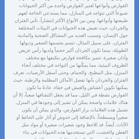
القوارض وأنواعها تُعتبر القوارض واحدة من أكثر الحيوانات
شيوعاً التي تتواجد في المنازل، مما يستدعي الحاجة لفهم
طبيعتها وأنواعها. ومن بين الأنواع الأكثر انتشاراً، تأتي الفئران
والجرذان، حيث تعيش هذه الحيوانات في البيئات المختلفة
حول الإنسان، وتسبب العديد من المشاكل الصحية والمادية.
الفئران، على سبيل المثال، تتسم بجسمها الصغير وذيولها
الطويلة، بينما تكون الجرذان أكبر حجماً ولديها رأس عريض
وأذان صغيرة. تتميز مكافحة قوارض بتكيفها مع مختلف
الظروف البيئية، مما يمكّنها من التواجد في مختلف أنحاء
المنزل، مثل المطبخ، والحمام، وحتى أسفل الأرضيات. تعرف
الفئران والجرذان بأنها تفضل الأماكن المظلمة والرطبة، حيث
يمكنها تكوين أعشاش والعيش في خفاء. عادةً ما تكون
القوارض نشطة في الليل، مما قد يجعل اكتشافها صعباً، إلا أن
هناك علامات واضحة يمكن أن تشير إلى وجودها في المنزل.
تشمل هذه العلامات براز القوارض، والذي يمكن أن يكون
صغيراً ومسطحاً، بالإضافة إلى خدوش أو أثار على الحائط أو
الأثاث. أيضاً، قد تُلاحظ وجود شعيرات صغيرة أو مواد مثل
القطن والخشب، التي تستخدمها هذه الحيوانات في بناء