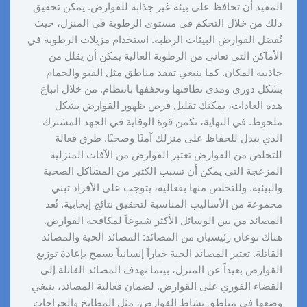
المفيد أن تحافظ على بيئة غير جذابة للقوارض. يمكن تحقيق
ذلك من خلال التحكم في مستوى الرطوبة في المنزل، حيث
تُفضل القوارض البيئات الرطبة. استخدام مزيلات الرطوبة في
الأماكن التي تعاني من الرطوبة العالية يمكن أن يقلل من
جاذبية المكان. كما ينبغي تفقد مناطق مثل القبو والحمام
بشكل دوري ومدى نظافتها وتجففها بانتظام. من خلال اتباع
هذه العادات، يمكنك تقليل فرص ظهور القوارض بشكل
ملحوظ. في النهاية، تكمن قوة الوقاية في الجهد المشترك
الذي يبذل للحفاظ على منزلك آمنًا وصحيًا. طرق فعالة
للتخلص من القوارض تعتبر القوارض من الآفات المنزلية
المزعجة التي يمكن أن تسبب الكثير من المشاكل الصحية
والبيئية. وللتخلص منها بفعالية، يتوجب على الأفراد تبني
مجموعة من الأساليب المناسبة لتحقيق نتائج إيجابية. تُعد
المصائد من بين الوسائل الأكثر شيوعاً لمكافحة القوارض.
هناك نوعان رئيسيان من المصائد: المصائد الحية والمصائد
القاتلة. تعتبر المصائد الحية خياراً إنسانياً يسمح بإعادة توزيع
القوارض بعيداً عن المنزل، بينما تهدف المصائد القاتلة إلى
القضاء الفوري على القوارض. لضمان فعالية المصائد، ينبغي
وضعها في مناطق نشاط القوارض، مثل المطابخ والجراجات