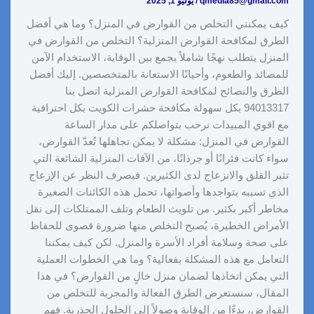
qmedia85@gmail.com
/
يوليو 1, 2025
كيف يمكنني التخلص من القوارض في المنزل؟ وما هي أفضل
الطرق لمكافحة القوارض المنزلية؟ التخلص من القوارض في
المنزل يتطلب نهجًا شاملاً يجمع بين الوقاية، الاستخدام الآمن
للمصائد والطعوم، وأحيانًا الاستعانة بالمتخصصين. إليك أفضل
الطرق والنصائح لمكافحة القوارض المنزلية اتصل بنا
94013317 بكل سهولة مكافحة حشرات الكويت بكل احترافية
مع اقوي المبيدات نرحب بتواصلكم على مدار الساعة
القوارض في المنزل: مشكلة لا يمكن تجاهلها تُعدّ القوارض،
سواء كانت فئرانًا أو جرذانًا، من الآفات المنزلية الشائعة التي
تثير القلق والانزعاج لدى الكثيرين. فبصرف النظر عن الإزعاج
الذي تسببه بتواجدها وأصواتها، تحمل هذه الكائنات الصغيرة
مخاطر أكبر بكثير. من تلويث الطعام وتلف الممتلكات إلى نقل
الأمراض الخطيرة، يُصبح التخلص منها ضرورة قصوى للحفاظ
على صحة وسلامة أفراد الأسرة والمنزل. لكن كيف يمكننا
التعامل مع هذه المشكلة بفعالية؟ وما هي الخطوات العملية
التي يمكن اتخاذها لضمان منزل خالٍ من القوارض؟ في هذا
المقال، سنستعرض الطرق الفعالة والمجربة للتخلص من
القوارض، بدءًا من الوقاية وصولاً إلى الحلول الجذرية. فهم