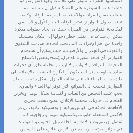
أعشاشها. التعرف المبكر على علامات وجود القوارض هو
خطوة هامة للسيطرة على المشكلة قبل أن تتفاقم، مما
يتطلب حسن المراقبة والاستجابة السريعة. الوقاية وكيفية
تجنب دخول القوارض تعتبر الوقاية الخيار الأول والأساسي
لمكافحة القوارض في المنزل، حيث أن اتخاذ خطوات مبكرة
يمكن أن يساعد في تقليل خطر دخولها إلى مكان معيشتك.
واحدة من أهم الإجراءات التي يجب اتخاذها هي سد الشقوق
والثقوب في الجدران والأرضيات، حيث يمكن أن تستخدم
القوارض أي فتحة صغيرة للدخول. يُنصح بفحص الأسطح
المحيطة بالنوافذ والأبواب والأنابيب ومحاولة غلق أي فجوات
بمادة مقاومة، مثل السليكون أو الألواح الخشبية. بالإضافة إلى
ذلك، يجب المحافظة على نظافة المنزل بشكل دائم، حيث أن
القوارض تنجذب إلى المواقع التي توفر لها الغذاء والمأوى.
يجب عليك التخلص من الفتات والقمامة بشكل يومي وتخزين
الطعام في حاويات محكمة الإغلاق. ينصح بتجنب تخزين
الأطعمة الجافة في أكياس ورقية أو بلاستيكية عادية، بل من
الأفضل استخدام حاويات بلاستيكية متينة أو زجاجية. كما
يُفضل أن يتم وضع الأطعمة الجافة مثل الحبوب والبقوليات
في خزائن مرتفعة وبعيدة عن الأرض. علاوة على ذلك، من