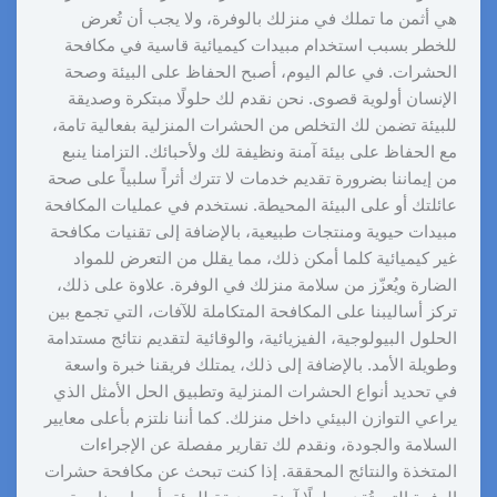
هي أثمن ما تملك في منزلك بالوفرة، ولا يجب أن تُعرض
للخطر بسبب استخدام مبيدات كيميائية قاسية في مكافحة
الحشرات. في عالم اليوم، أصبح الحفاظ على البيئة وصحة
الإنسان أولوية قصوى. نحن نقدم لك حلولًا مبتكرة وصديقة
للبيئة تضمن لك التخلص من الحشرات المنزلية بفعالية تامة،
مع الحفاظ على بيئة آمنة ونظيفة لك ولأحبائك. التزامنا ينبع
من إيماننا بضرورة تقديم خدمات لا تترك أثراً سلبياً على صحة
عائلتك أو على البيئة المحيطة. نستخدم في عمليات المكافحة
مبيدات حيوية ومنتجات طبيعية، بالإضافة إلى تقنيات مكافحة
غير كيميائية كلما أمكن ذلك، مما يقلل من التعرض للمواد
الضارة ويُعزّز من سلامة منزلك في الوفرة. علاوة على ذلك،
تركز أساليبنا على المكافحة المتكاملة للآفات، التي تجمع بين
الحلول البيولوجية، الفيزيائية، والوقائية لتقديم نتائج مستدامة
وطويلة الأمد. بالإضافة إلى ذلك، يمتلك فريقنا خبرة واسعة
في تحديد أنواع الحشرات المنزلية وتطبيق الحل الأمثل الذي
يراعي التوازن البيئي داخل منزلك. كما أننا نلتزم بأعلى معايير
السلامة والجودة، ونقدم لك تقارير مفصلة عن الإجراءات
المتخذة والنتائج المحققة. إذا كنت تبحث عن مكافحة حشرات