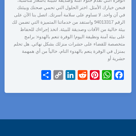
الوفرة التي تُقدم حلولًا آمنة وصديقة للبيئة بأسعار مناسبة،
فنحن خيارك الأمثل. اختر الحلول التي تحمي صحتك وبيئتك
في آن واحد. لا تساوم على سلامة أسرتك. اتصل بنا الآن على
الرقم 94013317 واستفد من خدماتنا المتميزة التي تضمن لك
بيئة خالية من الآفات وصديقة للبيئة. اتخذ إجراءك للحفاظ
على بيئة آمنة ونظيفة اليوم! الوفرة تنعم بالهدوء: برامج
متخصصة للقضاء على حشرات منزلك بشكل نهائي. هل تحلم
بمنزل في الوفرة ينعم بالهدوء التام، خالياً من أي همهمة
حشرية أو
S
C
Li
R
Pi
W
F
h
o
n
e
nt
h
a
ar
p
k
d
er
at
c
e
y
e
di
e
s
e
Li
dI
t
st
A
b
n
n
p
o
k
p
o