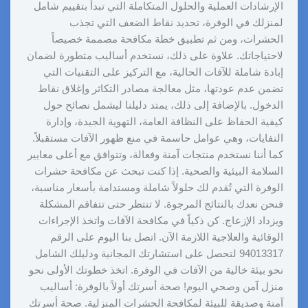
الإرشادات العملية والحلول المتكاملة التي تبدأ بتقييم شامل
لمنزلك في الوفرة، تحديد نقاط الضعف التي تجذب
الحشرات، ومن ثم تطبيق خطة مكافحة مصممة خصيصاً
لاحتياجاتك. علاوة على ذلك، نستخدم أساليب متطورة لضمان
إبادة شاملة للآفات الحالية، مع التركيز على التقنيات التي
تضمن عدم عودتها، مثل معالجة مصادر التكاثر وإغلاق نقاط
الدخول. بالإضافة إلى ذلك، يمتد دليلنا ليشمل نصائح حول
كيفية الحفاظ على النظافة العامة، التهوية الجيدة، وإدارة
النفايات، وهي عوامل حاسمة في منع ظهور الآفات مستقبلاً.
كما أننا نستخدم منتجات آمنة وفعالة، وتتوافق مع أعلى معايير
السلامة البيئية والصحية. إذا كنت تبحث عن مكافحة حشرات
الوفرة التي تُقدم لك حلولاً شاملة ومستدامة بأسعار مناسبة،
فنحن نعدك بالنتائج المرجوة. لا تنتظر حتى تتفاقم المشكلة
ويزداد الإزعاج. كن ذكياً في مكافحة الآفات واتخذ الإجراءات
الوقائية والعلاجية اللازمة الآن. اتصل بنا اليوم على الرقم
94013317 لتحصل على استشارتك المجانية ودليلك الشامل
نحو بيئة خالية من الآفات في الوفرة. اتخذ خطوتك الأولى نحو
منزل آمن وصحي اليوم! صحة أسرتك أولاً بالوفرة: أساليب
آمنة وصديقة للبيئة لمكافحة الحشرات المنزلية. صحة أسرتك