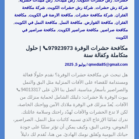
حشرات
رش حشرات الكويت
رش مبيدات
رش مبيدات حشرية
,
,
شركة رش حشرات
شركة رش حشرات الكويت
شركة مكافحة
,
,
,
الفئران
شركة مكافحة حشرات
مكافحة الارضة في الكويت
مكافحة
,
,
,
,
الفئران
مكافحة القوارض
مكافحة النمل
مكافحة النمل في الكويت
,
,
مكافحة صراصير
مكافحة صراصير الكويت
مكافحة صراصير في
الكويت
مكافحة حشرات الوفرة 97923973📞 | حلول
متكاملة وكفالة سنة
qmedia85@gmail.com
/
يوليو 5, 2025
هل تبحث عن مكافحة حشرات الوفرة؟ نقدم حلولًا فعالة
ومستدامة للقضاء على الآفات المنزلية مثل البق والنمل
والصراصير بأسعار مناسبة. اتصل بنا الآن على 94013317📞
بيوت الوفرة بلا حشرات: دليلك الشامل لحماية منزلك من
الآفات. يُعدّ منزلك في الوفرة ملاذك الآمن وواحتك الخاصة،
لكن لا تدع الحشرات والآفات تُهدّد راحتك وسلامة عائلتك.
ندرك تمامًا الإزعاج الذي تسببه كائنات مثل النمل، الصراصير،
البعوض، وحتى البق، وكيف يمكن أن تؤثر سلبًا على جودة
حياتك اليومية وتُقلق نومك الهادئ. من هنا، نُقدم لك دليلاً