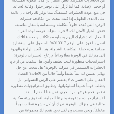
من الحشرات المنزلية. بغض النظر عن مدى صعوبة المشكلة
أو حجم الإصابة. كما أننا نُركّز على توفير حلول وقائية تُساعد
في منع عودة الحشرات مُستقبلًا، مما يوفر لك راحة بال دائمة
على المدى الطويل. إذا كنت تبحث عن مكافحة حشرات
الوفرة التي تُقدم حلولاً متكاملة ومستدامة بأسعار مناسبة،
فنحن الخيار الأمثل لك. لا تترك منزلك عرضة لهذه الغزاة
الصغار. اتخذ قرارك اليوم بحماية ممتلكاتك وصحة عائلتك.
اتصل بنا فورًا على الرقم 94013317 للحصول على استشارة
مجانية وبدء خطة المكافحة الشاملة. هيا، لنُعيد الراحة والهدوء
إلى منزلك في الوفرة معاً! وداعاً لإزعاج الحشرات بالوفرة:
استراتيجيات متطورة لبيت نظيف وآمن. هل سئمت من إزعاج
الحشرات المستمر في منزلك بالوفرة؟ هل تبحث عن حل
نهائي يضمن لك بيتاً نظيفاً وآمناً خالياً من الآفات؟ القضاء
الفعال على الحشرات لا يقتصر على الرش العشوائي. بل
يتطلب فهماً عميقاً لسلوكياتها، وتطبيق استراتيجيات متطورة
تضمن عدم عودتها مرة أخرى. نحن هنا لنقدم لك هذه
الاستراتيجيات، مدعومة بخبرتنا العملية، لتحقيق بيئة سكنية
مثالية في منزلك بالوفرة. ندرك أن كل حشرة تتطلب نهجاً
مختلفاً، ونحن مستعدون لكل تحدٍ. نقدم لك مجموعة من