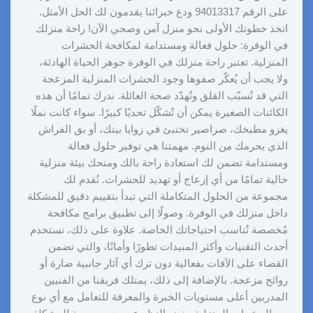
على الرقم 94013317 ودع خبرائنا يقدمون لك الحل الأمثل.
اتخذ خطوتك الأولى نحو منزل آمن وصحي الآن! راحة منزلك
في الوفرة: حلول فعالة ومستدامة لمكافحة الحشرات
المنزلية. تعتبر راحة منزلك في الوفرة جوهر الحياة الهادئة،
ولا يجب أن يُعكّر صفوها وجود الحشرات المنزلية المزعجة
التي قد تُسبّب القلق وتُهدّد صحة العائلة. ندرك تمامًا أن هذه
الكائنات الصغيرة يمكن أن تُشكّل تحديًا كبيرًا. سواء كانت نملًا
يغزو مطبخك، صراصير تختبئ في زوايا بيتك، أو بق الفراش
الذي يحرمك من النوم. مهمتنا هي توفير حلول فعالة
ومستدامة تضمن لك استعادة راحة بالك ومنحك بيئة منزلية
خالية تمامًا من أي إزعاج أو تهديد للحشرات. نُقدم لك
مجموعة من الحلول المتكاملة التي تبدأ بتقييم دقيق للمشكلة
داخل منزلك في الوفرة. وصولًا إلى تطبيق برامج مكافحة
مُخصصة تُناسب احتياجاتك الخاصة. علاوة على ذلك، نستخدم
أحدث التقنيات وأكثر المبيدات تطورًا وأمانًا، والتي تضمن
القضاء على الآفات بفعالية دون ترك أي آثار جانبية ضارة أو
روائح مزعجة. بالإضافة إلى ذلك، يمتلك فريقنا من الفنيين
المدربين أعلى مستويات الخبرة والمعرفة للتعامل مع أي نوع