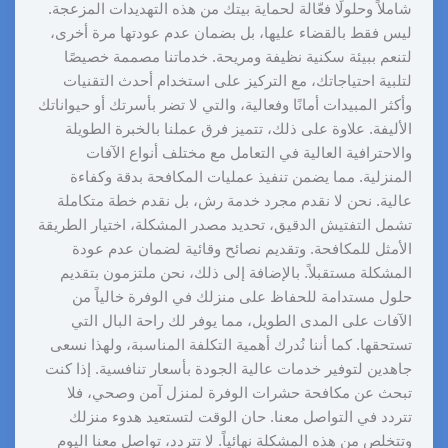
شاملاً وحلولًا فعّالة لحماية بيتك من هذه التهديدات المزعجة.
ليس فقط بالقضاء عليها، بل بضمان عدم عودتها مرة أخرى،
لتنعم ببيئة سكنية نظيفة ومريحة. خدماتنا مصممة خصيصًا
لتلبية احتياجاتك، مع التركيز على استخدام أحدث التقنيات
وأكثر المبيدات أمانًا وفعالية، والتي لا تضر بأسرتك أو حيواناتك
الأليفة. علاوة على ذلك، تتميز فرق عملنا بالخبرة الطويلة
والاحترافية العالية في التعامل مع مختلف أنواع الآفات
المنزلية. مما يضمن تنفيذ عمليات المكافحة بدقة وكفاءة
عالية. نحن لا نقدم مجرد خدمة رش، بل نقدم خطة متكاملة
تشمل التفتيش الدقيق، تحديد مصدر المشكلة، اختيار الطريقة
الأمثل للمكافحة. وتقديم نصائح وقائية لضمان عدم عودة
المشكلة مستقبلاً. بالإضافة إلى ذلك، نحن ملتزمون بتقديم
حلول مستدامة للحفاظ على منزلك في الوفرة خالياً من
الآفات على المدى الطويل، مما يوفر لك راحة البال التي
تستحقها. كما أننا نُدرك أهمية التكلفة المناسبة، ولهذا نسعى
جاهدين لتوفير خدمات عالية الجودة بأسعار تنافسية. إذا كنت
تبحث عن مكافحة حشرات الوفرة لمنزل آمن وصحي، فلا
تتردد في التواصل معنا. حان الوقت لتستعيد هدوء منزلك
وتتخلص من هذه المشكلة نهائياً. لا تتردد، تواصل معنا اليوم