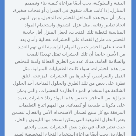
البيئية والسلوكية، يجب أيضًا مراعاة كيفية بناء وتصميم
المنازل. إذا كانت هناك شقوق في الجدران أو فتحات صغيرة،
يمكن أن تتيح هذه المداخل للحشرات الدخول. ومن المهم
اتخاذ تدابير وقائية، مثل عزل الشقوق واستخدام المواد
المناسبة لتغطية تلك الفتحات، لجعل المنزل أقل جاذبية
للحشرات. طرق القضاء على الحشرات بفعالية وأمان يعد
القضاء على الحشرات من المهام الرئيسية التي تهم العديد
من الأسر، خاصةً أن تلك الحشرات تمثل تهديدًا للصحة
والسلامة العامة. هناك عدد من الطرق الفعالة وآمنة للتخلص
من هذه الحشرات، سواء كانت الطفيليات المنزلية، مثل
النمل والصراصير، أو غيرها من الحشرات المزعجة. لنلقِ
نظرة على بعض من تلك الطرق والحلول المتاحة. أحد الحلول
الشائعة هو استخدام المواد الطاردة للحشرات، والتي يمكن
شراؤها من المتاجر. تتضمن هذه المواد رذاذ حشرات يعتمد
على مكونات طبيعية أو كيميائية. من المهم اتباع التعليمات
المرفقة مع كل منتج لضمان الاستخدام الآمن والفعال. تتضمن
بعض الحلول الطبيعية التي يمكن استخدامها الليمون والخل،
حيث تعتبر فعالة في طرد بعض الحشرات بسبب رائحتها
الطاردة. يجب أيضًا مراعاة استخدام الفخاخ المخصصة لصيد