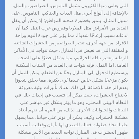
التي يعاني منها الكثيرون تشمل الناموس، الصراصير، والنمل،
بالإضافة إلى أنواع أخرى مثل الذباب والعناكب. الناموس، على
سبيل المثال، يتميز بخطورة صحته المواطن؛ إذ يمكن أن ينقل
العديد من الأمراض مثل الملاريا وفيروس غرب النيل. كما أن
لدغاته تسبب إزعاجًا شديدًا، مما يؤثر على جودة النوم وراحة
الأفراد. من جهة أخرى، تعتبر الصراصير من الحشرات الشائعة
والمقلقة التي قد تعيش في المنازل، حيث تتواجد في الأماكن
الرطبة وتعتبر ناقلة للجراثيم، مما يشكل خطرًا على الصحة
العامة. أما النمل، فإنه يتواجد في العديد من البيئات السكنية
ويستطيع الدخول إلى المنازل بحثًا عن الطعام. يمكن للنمل أن
يكون مزعجًا بشكل خاص عندما يُرى بكثرة، مما يخلق شعورًا
بعدم الراحة. بالإضافة إلى ذلك، هناك تأثيرات بيئية معروفة
لاجتياح الحشرات، حيث يمكن أن تتسبب في إحداث خلل في
النظام البيئي المحلي، وهو ما يؤثر بشكل غير مباشر على
النباتات والحيوانات الأخرى. لذلك، من المهم أن نفهم أبعاد
مشكلة الحشرات وكيف يمكن أن تؤثر على حياتنا، مما يسهل
علينا اتخاذ خطوات فعالة للتصدي لها بأمان وفعالية. أسباب
ظهور الحشرات في المنازل تواجه العديد من الأسر مشكلة