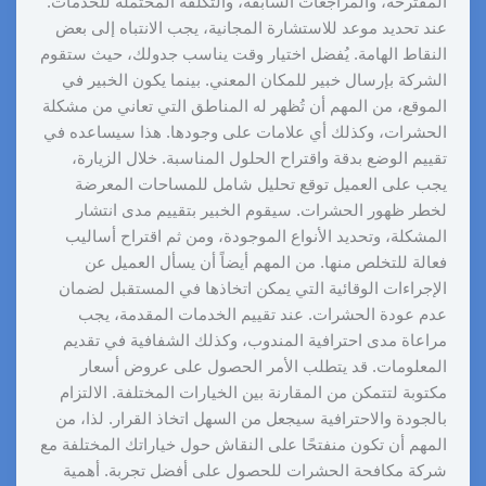
المقترحة، والمراجعات السابقة، والتكلفة المحتملة للخدمات.
عند تحديد موعد للاستشارة المجانية، يجب الانتباه إلى بعض
النقاط الهامة. يُفضل اختيار وقت يناسب جدولك، حيث ستقوم
الشركة بإرسال خبير للمكان المعني. بينما يكون الخبير في
الموقع، من المهم أن تُظهر له المناطق التي تعاني من مشكلة
الحشرات، وكذلك أي علامات على وجودها. هذا سيساعده في
تقييم الوضع بدقة واقتراح الحلول المناسبة. خلال الزيارة،
يجب على العميل توقع تحليل شامل للمساحات المعرضة
لخطر ظهور الحشرات. سيقوم الخبير بتقييم مدى انتشار
المشكلة، وتحديد الأنواع الموجودة، ومن ثم اقتراح أساليب
فعالة للتخلص منها. من المهم أيضاً أن يسأل العميل عن
الإجراءات الوقائية التي يمكن اتخاذها في المستقبل لضمان
عدم عودة الحشرات. عند تقييم الخدمات المقدمة، يجب
مراعاة مدى احترافية المندوب، وكذلك الشفافية في تقديم
المعلومات. قد يتطلب الأمر الحصول على عروض أسعار
مكتوبة لتتمكن من المقارنة بين الخيارات المختلفة. الالتزام
بالجودة والاحترافية سيجعل من السهل اتخاذ القرار. لذا، من
المهم أن تكون منفتحًا على النقاش حول خياراتك المختلفة مع
شركة مكافحة الحشرات للحصول على أفضل تجربة. أهمية