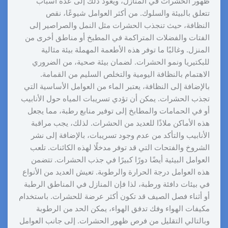
ظهور الحشرات في المنازل، ويعود ذلك إلى عدة أسباب
تتعلق بالبيئة والسلوك. من أكثر العوامل شيوعًا، نقص
النظافة، حيث تنجذب الحشرات مثل النمل والصراصير إلى
الفتات والفضلات المتراكمة في المطبخ أو مناطق أخرى من
المنزل. وغالبًا ما توفر هذه الأطعمة المهملة بيئة مثالية
للبكتيريا ونمو الحشرات. لضمان بيئة صحية، من الضروري
الاهتمام بالنظافة اليومية والتخلص السليم من القمامة.
بالإضافة إلى النظافة، يعتبر الماء من العوامل الأساسية التي
تجذب الحشرات. يمكن أن تؤدي تسريبات المياه حول الأنابيب
أو في الحمامات والمطابخ إلى توفير منابع رطبة، مما يجعل
هذه الأماكن ملاذًا للعديد من الحشرات. لذلك، يجب مراقبة
الأنابيب والتأكد من عدم وجود تسريبات، بالإضافة إلى نشر
الشروخ والفتحات التي قد توفر مدخلًا لهذه الكائنات. تلعب
العوامل البيئية أيضًا دورًا كبيرًا في جذب الحشرات. تتضمن
هذه العوامل درجة الحرارة والرطوبة. تعيش العديد من الأنواع
في بيئات دافئة ورطبة، لذا فإن المنازل في المناطق الرطبة
أو أثناء فصل الصيف قد تكون أكثر عرضة للحشرات. باستخدام
مكيفات الهواء وفك تدفق الهواء، يمكن الحد من الرطوبة
وبالتالي التقليل من فرص ظهور الحشرات. إلى جانب العوامل