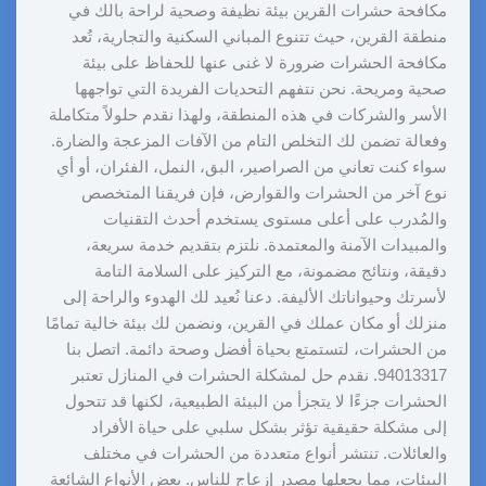
مكافحة حشرات القرين بيئة نظيفة وصحية لراحة بالك في
منطقة القرين، حيث تتنوع المباني السكنية والتجارية، تُعد
مكافحة الحشرات ضرورة لا غنى عنها للحفاظ على بيئة
صحية ومريحة. نحن نتفهم التحديات الفريدة التي تواجهها
الأسر والشركات في هذه المنطقة، ولهذا نقدم حلولاً متكاملة
وفعالة تضمن لك التخلص التام من الآفات المزعجة والضارة.
سواء كنت تعاني من الصراصير، البق، النمل، الفئران، أو أي
نوع آخر من الحشرات والقوارض، فإن فريقنا المتخصص
والمُدرب على أعلى مستوى يستخدم أحدث التقنيات
والمبيدات الآمنة والمعتمدة. نلتزم بتقديم خدمة سريعة،
دقيقة، ونتائج مضمونة، مع التركيز على السلامة التامة
لأسرتك وحيواناتك الأليفة. دعنا نُعيد لك الهدوء والراحة إلى
منزلك أو مكان عملك في القرين، ونضمن لك بيئة خالية تمامًا
من الحشرات، لتستمتع بحياة أفضل وصحة دائمة. اتصل بنا
94013317. نقدم حل لمشكلة الحشرات في المنازل تعتبر
الحشرات جزءًا لا يتجزأ من البيئة الطبيعية، لكنها قد تتحول
إلى مشكلة حقيقية تؤثر بشكل سلبي على حياة الأفراد
والعائلات. تنتشر أنواع متعددة من الحشرات في مختلف
البيئات، مما يجعلها مصدر إزعاج للناس. بعض الأنواع الشائعة