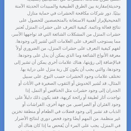
وحديثة)مقارنة بين الطرق الطبيعية والمبيدات الحديثة الآمنة
بيئيًا. دور شركات مكافحة الحشرات في حماية منازل
الفحيحيلإبراز أهمية الاستعانة بالمتخصصين للحصول على
نتائج فعالة ودائمة. كيفية التعرف على حشرات المنزل تُعتبر
حشرات المنزل من المشكلات الشائعة التي قد تواجهها الأسر،
مما يستوجب التعرف على العلامات التي تُشير إلى وجودها.
لفهم كيفية التعرف على حشرات المنزل، من الضروري أولاً
معرفة الأنواع الشائعة وما الذي يمكن أن يدل على وجودها.
فبالإضافة إلى رؤيتها، هناك علامات أخرى يمكن أن تشير إلى
وجودها، والتي يجب أن يكون كل ربة منزل على دراية بها.
تختلف علامات وجود الحشرات حسب النوع. على سبيل
المثال، قد تُشير الخدوش أو الثقوب الصغيرة في الأثاث أو
الجدران إلى وجود حشرات مثل الخنافس أو النمل. إذا
تواجدت آثار لطيفة أو رائحة كريهة، فقد يكون ذلك دليلاً على
وجود الفئران أو الصراصير. من جهة أخرى، الفراشات أو
الذباب قد تشير إلى وجود فضلات في الطعام أو منطقة تخزين
غير منظمة. من المهم أيضًا وجود فحص دوري لنتائج الأضرار
في المنزل. يجب على المرء أن يُفحص ما إذا كان هناك أي