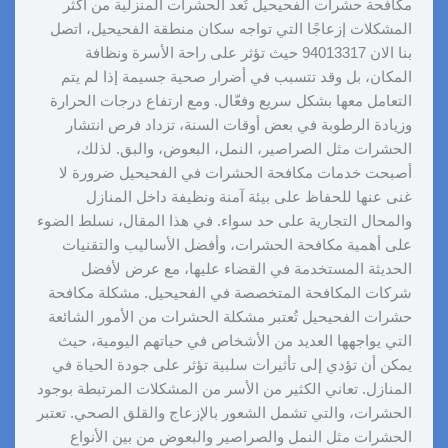
مكافحة حشرات الفحيحيل تُعد الحشرات المنزلية من أكثر
المشكلات إزعاجًا التي تواجه سكان منطقة الفحيحيل، اتصل
بنا الان 94013317 حيث تؤثر على راحة الأسرة ونظافة
المكان، بل وقد تتسبب في أضرار صحية جسيمة إذا لم يتم
التعامل معها بشكل سريع وفعّال. ومع ارتفاع درجات الحرارة
وزيادة الرطوبة في بعض أوقات السنة، تزداد فرص انتشار
الحشرات مثل الصراصير، النمل، البعوض، والبق. لذلك،
أصبحت خدمات مكافحة الحشرات في الفحيحيل ضرورة لا
غنى عنها للحفاظ على بيئة آمنة ونظيفة داخل المنازل
والمحال التجارية على حد سواء. في هذا المقال، نسلط الضوء
على أهمية مكافحة الحشرات، وأفضل الأساليب والتقنيات
الحديثة المستخدمة في القضاء عليها، مع عرض لأفضل
شركات المكافحة المتخصصة في الفحيحيل. مشكلة مكافحة
حشرات الفحيحيل تُعتبر مشكلة الحشرات من الأمور الشائعة
التي يواجهها العديد من الأشخاص في حياتهم اليومية، حيث
يمكن أن تؤدي إلى تأثيرات سلبية تؤثر على جودة الحياة في
المنازل. تعاني الكثير من الأسر من المشكلات المرتبطة بوجود
الحشرات، والتي تشمل الشعور بالإزعاج والقلق الصحي. تعتبر
الحشرات مثل النمل والصراصير والبعوض من بين الأنواع