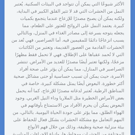
الأكثر شيوعًا التي يمكن أن تتواجد في البيئات السكنية. يُعتبر
النمل من الحشرات التي قد لا تثير القلق الكبير في البداية،
ولكنه يمكن أن يصبح مصدرًا للإزعاج عندما يتجمع بكميات
كبيرة. يعتمد النمل على الروائح للعثور على الطعام، مما
يجعله يتوجه بسرعة إلى مصادر الغذاء في المنزل، وبالتالي
يسبب انزعاجًا دائمًا للمقيمين فيه. أما الصراصير، فهي تُعد من
الحشرات القادمة من العصور القديمة، وتعتبر من الكائنات
التي لا تُحمد عقباها على الإطلاق. فهي لا تحمل فقط مظهرًا
مزعجًا، ولكنها تعتبر أيضًا مصدرًا للعديد من الأمراض. تنتشر
الصراصير في المنازل، مما يمكن أن يؤثر على صحة أفراد
الأسرة، حيث يمكن أن تسبب حساسية أو حتى مشاكل صحية
أكثر خطورة. البعوض أيضًا يمثل مشكلة كبيرة، خاصة في
المناطق الرطبة. تُعتبر لدغاته مصدرًا للإزعاج، كما أنه يحمل
بعض الأمراض الخطيرة مثل الملاريا وداء النيل الغربي. وجود
البعوض يمكن أن يحرم الأفراد من الاستمتاع بأوقاتهم في
الهواء الطلق، مما يؤثر على جودة الحياة اليومية. بالتالي، من
المهم التعامل مع مشكلة الحشرات بشكل فعال للحفاظ على
بيئة منزلية صحية ونظيفة، وذلك من خلال فهم الأنواع
المختلفة من الحشرات ومخاطرها، واتباع الإجراءات المناسبة