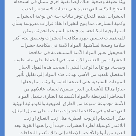
بيئة نظيفة وصحية. هناك أيضاً تقنية أخرى تتمثل في استخدام
الفخاخ الذكية، التي تعتمد على تقنيات الاستشعار لجذب
الحشرات. هذه الفخاخ توفر بيانات حية عن نوعية الحشرات
وكمية انتشارها، مما يتيح للخبراء اتخاذ قرارات مدروسة بشأن
استراتيجية المكافحة. بدمج هذه التقنيات الحديثة، يمكن
للمجتمعات تحسين جهود مكافحة الحشرات وتحقيق بيئة أكثر
سلامة وصحة لساكنيها. المواد الآمنة في مكافحة حشرات
الفحيحيل تعتبر المواد الآمنة المستخدمة في مكافحة
الحشرات من العناصر الأساسية في الحفاظ على بيئة نظيفة
وصحية. مع تزايد الوعي البيئي، أصبحت هذه المواد الخيار
المفضل للعديد من الأسر. تهدف هذه المواد إلى تقليل تأثير
المبيدات التقليدية على الصحة العامة والبيئة، مما يجعلها
خيارًا مثاليًا للأشخاص الذين يسعون لحماية عائلاتهم من
المخاطر المرتبطة بالمواد الكيميائية الضارة. تشمل المواد
الآمنة مجموعة متنوعة من الطرق الطبيعية والكيميائية البيئية
التي تساهم في مكافحة الحشرات بفعالية. على سبيل المثال،
يمكن استخدام الزيوت العطرية مثل زيت النعناع أو زيت
اللافندر كوسيلة لطرد الحشرات، حيث أن رائحتها القوية تبعد
العديد من أنواع الآفات. بالإضافة إلى ذلك، تُعتبر البخاخات