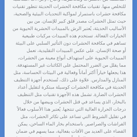
للتخلص منها. تقنيات مكافحة الحشرات الحديثة تتطور تقنيات
مكافحة حشرات باستمرار لمواكبة التحديات البيئية والصحية،
حيث تمثل الحشرات مصدر قلق كبير للإنسان. من بين
الأساليب الحديثة، يُعتبر الرش بالمبيدات الحشرية الحيوية من
الخيارات الفعالة. تستخدم هذه المبيدات مركبات طبيعية
تساهم في مكافحة الحشرات دون التأثير السلبي على البيئة
أو صحة الإنسان. على عكس المبيدات التقليدية، تعمل
المبيدات الحيوية على استهداف أنواع معينة من الحشرات،
مما يقلل من الضرر المحتمل على الكائنات غير المستهدفة.
هذا يجعلها خياراً أكثر أماناً وفعالية في البيئات الحساسة، مثل
المنازل والمدارس. علاوة على ذلك، تُستخدم أجهزة التنظيف
الحديثة في مكافحة الحشرات كوسيلة مبتكرة لتقليل أعداد
الحشرات الضارة. تشمل هذه الأجهزة تقنيات مثل التنظيف
بالبخار، الذي يساعد في قتل الحشرات وبيضها من خلال
درجات الحرارة العالية التي تنتجها. يُعتبر هذا الأسلوب فعالاً
في تقليل الشروط التي تساعد على تكاثر الحشرات، مثل
الفراشات والصراصير. باستخدام بخار الماء الساخن، يمكن
القضاء على العديد من الآفات بفعالية، مما يسهم في ضمان