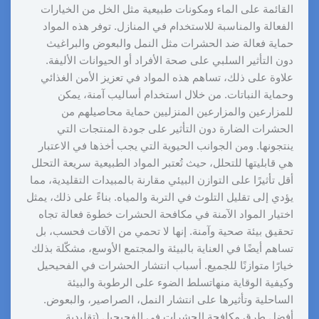
القائمة على الماء ومكونات طبيعية مثل الخل من الخيارات
الفعالة والمناسبة للاستخدام في المنازل. توفر هذه المواد
حماية فعالة ضد الحشرات مثل النمل والبعوض والبراغيث
دون التأثير السلبي على صحة الأفراد أو الحيوانات الأليفة.
علاوة على ذلك، تساهم هذه المواد في تعزيز الأمن الغذائي
وحماية النباتات. من خلال استخدام أساليب آمنة، يمكن
للمزارعين والمزارعين المنزليين حماية محاصيلهم من
الحشرات الضارة دون التأثير على جودة المنتجات التي
ينتجونها. ومن الجوانب الحيوية التي يجب أخذها في الاعتبار
هي قابليتها للتحلل، حيث تُعتبر المواد الطبيعية سريعة التحلل
أقل تأثيرًا على التوازن البيئي مقارنة بالمبيدات التقليدية، مما
يؤدي إلى تقليل التلوث في التربة والمياه. بناءً على ذلك، يمثل
اختيار المواد الآمنة في مكافحة الحشرات خطوة فعالة تجاه
تحقيق بيئة صحية وآمنة. إنها لا تحمي من الآفات فحسب، بل
تساهم أيضًا في العناية بالبيئة والمجتمع الأوسع، مشكّلة بذلك
خيارًا متوازنًا للجميع. أسباب انتشار الحشرات في الفحيحيل
وكيفية الوقاية منهاتسلط الضوء على الرطوبة والبيئة
الساحلية وتأثيرها على انتشار النمل، الصراصير، والبعوض.
أفضل طرق مكافحة الحشرات في الفحيحيل (تقليدية