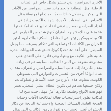
الأخرى الصراصير، التي تنتشر بشكل خاص في البيئات
الرطبة، مثل المطابخ والحمامات. تعتبر الصراصير من الآفات
التي يمكن أن تشكل خطرًا صحيًا، حيث أنها مرتبطة بنقل
الأمراض. في السنوات الأخيرة، شهدت الكويت زيادة في
أعداد الصراصير، مما يستدعي اتخاذ تدابير فعالة لمكافحتها.
علاوة على ذلك، تتواجد الفئران كنوع شائع من القوارض في
الكويت، ويمكن رؤيتها في المناطق السكنية والتجارية. تُعتبر
الفئران من الكائنات الاجتماعية التي تتكاثر بسرعة، مما يجعل
السيطرة على أعدادها تحديًا كبيرًا. تتمتع هذه الحيوانات بقدرة
عالية على التكيف مع بيئتها، وهي قادرة على التغذي على
مجموعة متنوعة من المواد الغذائية، مما يساهم في زيادة
معدل تكاثرها. إلى جانب النمل، والصراصير، والفئران، نجد أن
هناك أنواعًا أخرى من الحشرات والقوارض التي تستوطن
الكويت. تتفاوت هذه الأنواع من حيث الأنماط والسلوكيات،
ولكن جميعها تساهم في تكوين النظام البيئي المحلي. يعتبر
فهم هذه الأنواع وطبيعة تكاثرها أمرًا مهمًا، حيث يتيح لنا
إمكانية تطوير استراتيجيات فعالة لمكافحة الآفات وحماية
الصحة العامة. المشاكل الصحية والاجتماعية الناتجة عن تكاثر
الحشرات تُعتبر الحشرات والقوارض من الكائنات التي تمثل