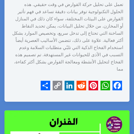
تعمل على تحليل حركة القوارض في وقت حقيقي. هذه
الحلول التكنولوجية توفر بيانات دقيقة تساعد في فهم تأثير
القوارض على البيئات المختلفة، سواء كان ذلك في المنازل
أو المخازن. من خلال تحليل البيانات، يمكن تحديد النقاط
الساخنة التي تحتاج إلى تدخل سريع، وتخصيص الموارد بشكل
أكثر فعالية. علاوة على ذلك، تتضمن الأساليب العصرية أيضاً
استخدام الفخاخ الذكية التي تلبّي متطلبات السلامة وعدم
التسبب في الأذى للحيوانات غير المستهدفة. تم تصميم هذه
الفخاخ لتحليل الأنشطة ومعالجة القوارض بشكل أكثر كفاءة،
مما
S
C
L
R
P
W
F
h
o
i
e
i
h
a
a
p
n
d
n
a
c
r
y
k
d
t
t
e
e
L
e
i
e
s
b