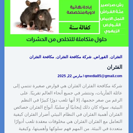
i
d
t
r
A
o
n
I
e
p
o
k
n
s
p
k
t
,
,
,
الفئران
القوراض
شركة مكافحة الفئران
مكافحة الفئران
الفئران
qmedia85@gmail.com
/
مارس 22, 2025
شركة مكافحة الفئران الفئران هي قوارض صغيرة تنتمي إلى
عائلة الفأريات، وتنتشر في جميع أنحاء العالم تقريبًا. على
الرغم من صغر حجمها، إلا أنها تلعب دورًا كبيرًا في النظم
البيئية، سواء كان ذلك إيجابيًا أو سلبيًا. أنواع الفئران خصائص
الفئران أهمية الفئران في النظام البيئي أضرار الفئران كيفية
التعامل مع الفئران الفئران هي مخلوقات معقدة تلعب أدوارًا
متعددة في البيئة. من المهم فهم سلوكها وأهميتها، وكيفية