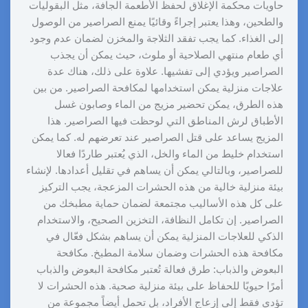
حاويات محكمة الإغلاق لحفظ الأطعمة الجافة، مثل البقوليات
والطحين، وهذا يعتبر إجراءً وقائيًا يمنع الصراصير من الوصول
إلى الغذاء. كما يجب تفقد الثلاجة والمخزن لضمان عدم وجود
أي طعام منتهي الصلاحية أو ملوث، حيث يمكن أن يجذب
الصراصير ويؤدي إلى تفشيها. علاوة على ذلك، هناك عدة
علاجات منزلية يمكن استخدامها لمكافحة الصراصير. من بين
هذه الطرق، يمكن تحضير مزيج من الماء وصابون غسل
الأطباق لرش المناطق التي لوحظت فيها الصراصير. هذا
المزيج يساعد على قتل الصراصير عند تعرضهم له. كما يمكن
استخدام خليط من الماء والخل، الذي يُعتبر طاردًا فعالا
للصراصير، وبالتالي يمكن أن يساهم في تقليل أعدادها. لإنشاء
بيئة منزلية خالية من هذه الحشرات المزعجة، يجب التركيز
على كل هذه الأساليب مجتمعة لضمان حماية مطبخك من
الصراصير. إن تكامل النظافة، التخزين الصحيح، والاستخدام
الذكي للعلاجات المنزلية يمكن أن يساهم بشكل فعّال في
مكافحة هذه الحشرات وضمان سلامة المطبخ. مكافحة
البعوض والذباب: طرق فعالة تُعتبر مكافحة البعوض والذباب
أمرًا حيويًا للحفاظ على بيئة منزلية صحية. هذه الحشرات لا
تؤدي فقط إلى إزعاج الأفراد، بل تحمل أيضاً مجموعة من