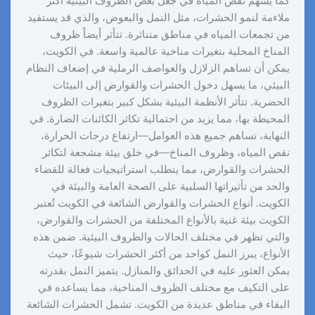
كما يسهم نقص المياه في جعل بعض الظروف البيئية أكثر
ملاءمة لنمو الحشرات، مثل النمل والبعوض، والذي قد يستفيد
من تجمعات المياه في مناطق متناثرة. تتأثر أيضاً ظروف
المناخ المحلية بتغيرات مناخية عالمية واسعة. في الكويت،
يمكن أن تساهم الزلازل والعواصف الرملية في إضعاف النظام
البيئي، ما يسهل دخول الحشرات والقوارض إلى البيئات
الحضرية. تتأثر الأنظمة البيئية بشكل كبير بتغيرات الظروف
المحيطة بها، مما يزيد من احتمالية تكاثر الكائنات الضارة. في
النهاية، تساهم جميع هذه العوامل—ارتفاع درجات الحرارة،
نقص المياه، وظروف المناخ—في خلق بيئة مشجعة لتكاثر
الحشرات والقوارض، مما يتطلب استراتيجيات فعالة للقضاء
والحد من تأثيراتها السلبية على الصحة العامة والبيئة في
الكويت. أنواع الحشرات والقوارض الشائعة في الكويت تُعتبر
الكويت بيئة غنية بالأنواع المختلفة من الحشرات والقوارض،
والتي تظهر في مختلف الحالات والظروف البيئية. ضمن هذه
الأنواع، يبرز النمل كواحد من أكثر الحشرات شيوعًا، حيث
يمكن العثور عليه في الحدائق والمنازل. يتميز النمل بقدرته
على التكيف مع مختلف الظروف المناخية، مما يساعده في
البقاء في مناطق عديدة من الكويت. تشمل الحشرات الشائعة