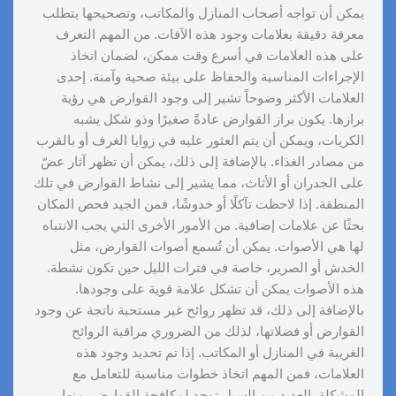
يمكن أن تواجه أصحاب المنازل والمكاتب، وتصحيحها يتطلب
معرفة دقيقة بعلامات وجود هذه الآفات. من المهم التعرف
على هذه العلامات في أسرع وقت ممكن، لضمان اتخاذ
الإجراءات المناسبة والحفاظ على بيئة صحية وآمنة. إحدى
العلامات الأكثر وضوحاً تشير إلى وجود القوارض هي رؤية
برازها. يكون براز القوارض عادةً صغيرًا وذو شكل يشبه
الكريات، ويمكن أن يتم العثور عليه في زوايا الغرف أو بالقرب
من مصادر الغذاء. بالإضافة إلى ذلك، يمكن أن تظهر آثار عضّ
على الجدران أو الأثاث، مما يشير إلى نشاط القوارض في تلك
المنطقة. إذا لاحظت تآكلًا أو خدوشًا، فمن الجيد فحص المكان
بحثًا عن علامات إضافية. من الأمور الأخرى التي يجب الانتباه
لها هي الأصوات. يمكن أن تُسمع أصوات القوارض، مثل
الخدش أو الصرير، خاصة في فترات الليل حين تكون نشطة.
هذه الأصوات يمكن أن تشكل علامة قوية على وجودها.
بالإضافة إلى ذلك، قد تظهر روائح غير مستحبة ناتجة عن وجود
القوارض أو فضلاتها، لذلك من الضروري مراقبة الروائح
الغريبة في المنازل أو المكاتب. إذا تم تحديد وجود هذه
العلامات، فمن المهم اتخاذ خطوات مناسبة للتعامل مع
المشكلة. العديد من السبل توجد لمكافحة القوارض، منها