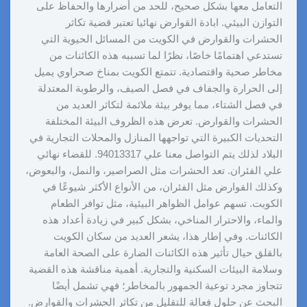
التعامل معها بشكل صحيح، للحد من أضرارها والحفاظ على
التوازن البيئي. ابادة القوارض نهائيا تعتبر قضية تكاثر
الحشرات والقوارض في الكويت من المسائل الحيوية التي
تستدعي اهتمامًا خاصًا، نظرًا لما تسببه هذه الكائنات من
مخاطر صحية واقتصادية. تتمتع الكويت بمناخ صحراوي يميل
إلى الحرارة والجفاف في فصل الصيف، والرطوبة المعتدلة
في فصل الشتاء، مما يوفر بيئة ملائمة لتكاثر العديد من
الحشرات والقوارض. تعرض هذه الظروف البيئة المختلفة
التحديات الكبيرة التي تواجهها المنازل والمحلات التجارية في
البلاد لذلك يتم التواصل معنا علي 94013317. للقضاء نهائي
علي الفئران. تعد الحشرات مثل الصراصير، والنمل، والبعوض،
وكذلك القوارض مثل الفئران، من الأنواع الأكثر شيوعًا في
الكويت. تسهم عوامل الظواهر البيئية، مثل توافر الطعام
والماء، والاحترار المناخي، بشكل كبير في زيادة أعداد هذه
الكائنات. وفي إطار هذا، يشعر العديد من سكان الكويت
بالقلق حيال تأثير هذه الكائنات الضارة على الصحة العامة
وسلامة البيئات السكنية والتجارية. أهمية مناقشة هذه القضية
تتجاوز مجرد توعية الجمهور بالمخاطر؛ فهي تشمل أيضًا
البحث عن حلول فعالة للتقليل من تكاثر الحشرات والقوارض.