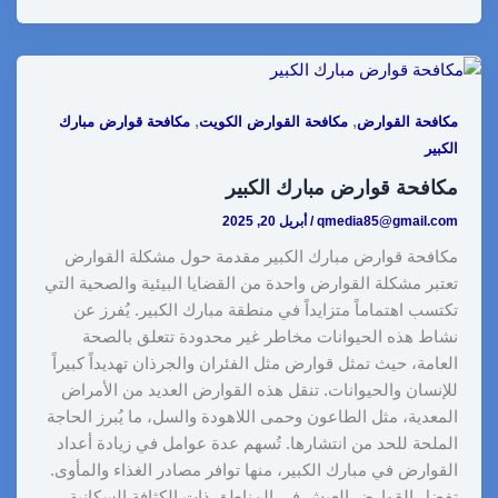
h
o
i
e
i
h
a
a
p
n
d
n
a
c
r
y
k
d
t
t
e
,
,
مكافحة القوارض
مكافحة القوارض الكويت
مكافحة قوارض مبارك
e
L
e
i
e
s
b
الكبير
i
d
t
r
A
o
مكافحة قوارض مبارك الكبير
n
I
e
p
o
qmedia85@gmail.com
/
أبريل 20, 2025
k
n
s
p
k
مكافحة قوارض مبارك الكبير مقدمة حول مشكلة القوارض
t
تعتبر مشكلة القوارض واحدة من القضايا البيئية والصحية التي
تكتسب اهتماماً متزايداً في منطقة مبارك الكبير. يُفرز عن
نشاط هذه الحيوانات مخاطر غير محدودة تتعلق بالصحة
العامة، حيث تمثل قوارض مثل الفئران والجرذان تهديداً كبيراً
للإنسان والحيوانات. تنقل هذه القوارض العديد من الأمراض
المعدية، مثل الطاعون وحمى اللاهودة والسل، ما يُبرز الحاجة
الملحة للحد من انتشارها. تُسهم عدة عوامل في زيادة أعداد
القوارض في مبارك الكبير، منها توافر مصادر الغذاء والمأوى.
تفضل القوارض العيش في المناطق ذات الكثافة السكانية