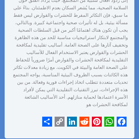
إلى ردود أفعال سلبية من المجتمع، حيث يزداد القلق حول
السلامة الصحية، مما يُشعر السكان بعدم الاطمئنان. بناءً على
ما سبق، فإن التكاثر المفرط للحشرات والقوارض ليس فقط
مسألة بيئية، بل له تأثيرات صحية واجتماعية كبيرة. وبالتالي،
يجب أن تكون هناك اهتمامًا أكبر من قبل السلطات الصحية
والمجتمع لابتكار استراتيجيات مناسبة للحد من هذه الظاهرة
وتخفيف آثارها على الصحة العامة. أساليب تقليدية لمكافحة
الحشرات والقوارض يعتبر الاستخدام الفعال للأساليب
التقليدية لمكافحة الحشرات والقوارض أمرًا ضرورياً للحفاظ
على الصحة العامة والبيئة في الكويت. مع زيادة معدلات تكاثر
هذه الكائنات بسبب الظروف البيئية المناسبة، يواجه المجتمع
تحديات متعددة تتطلب اتخاذ إجراءات فورية وفعالة. من بين
هذه الإجراءات، تبرز التقنيات التقليدية التي يمكن لأفراد
الأسرة اعتمادها لحماية منازلهم. أحد الأساليب الشائعة
لمكافحة الحشرات هو
S
C
L
R
P
W
F