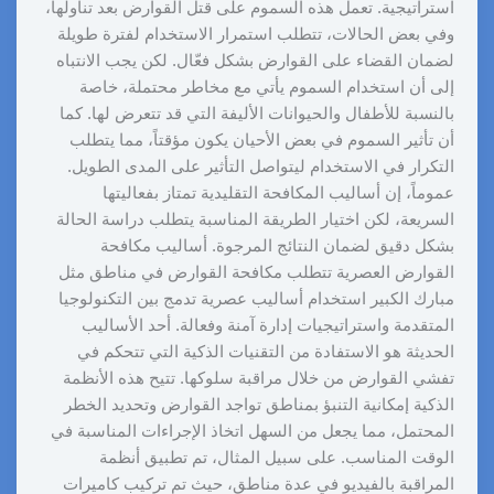
استراتيجية. تعمل هذه السموم على قتل القوارض بعد تناولها،
وفي بعض الحالات، تتطلب استمرار الاستخدام لفترة طويلة
لضمان القضاء على القوارض بشكل فعّال. لكن يجب الانتباه
إلى أن استخدام السموم يأتي مع مخاطر محتملة، خاصة
بالنسبة للأطفال والحيوانات الأليفة التي قد تتعرض لها. كما
أن تأثير السموم في بعض الأحيان يكون مؤقتاً، مما يتطلب
التكرار في الاستخدام ليتواصل التأثير على المدى الطويل.
عموماً، إن أساليب المكافحة التقليدية تمتاز بفعاليتها
السريعة، لكن اختيار الطريقة المناسبة يتطلب دراسة الحالة
بشكل دقيق لضمان النتائج المرجوة. أساليب مكافحة
القوارض العصرية تتطلب مكافحة القوارض في مناطق مثل
مبارك الكبير استخدام أساليب عصرية تدمج بين التكنولوجيا
المتقدمة واستراتيجيات إدارة آمنة وفعالة. أحد الأساليب
الحديثة هو الاستفادة من التقنيات الذكية التي تتحكم في
تفشي القوارض من خلال مراقبة سلوكها. تتيح هذه الأنظمة
الذكية إمكانية التنبؤ بمناطق تواجد القوارض وتحديد الخطر
المحتمل، مما يجعل من السهل اتخاذ الإجراءات المناسبة في
الوقت المناسب. على سبيل المثال، تم تطبيق أنظمة
المراقبة بالفيديو في عدة مناطق، حيث تم تركيب كاميرات