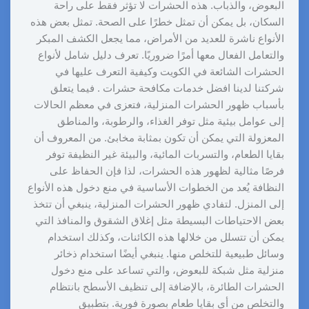
البعوض، والذباب. هذه الحشرات لا تؤثر فقط على راحة
السكان، بل يمكن أن تمثل خطرًا على الصحة. تمثل بعض هذه
الأنواع ناشرة للعديد من الأمراض، مما يجعل الكشف المبكر
والتعامل الفعال معها أمرًا ضروريًا. تعرف دليل شامل لأنواع
الحشرات الشائعة في الكويت وكيفية التعرف عليها في
شركتنا لدينا افضل خدمات مكافحة حشرات . فيما يتعلق
بأسباب ظهور الحشرات المنزلية، فتعزى في معظم الحالات
إلى عوامل بيئية مثل توفر الغذاء، والرطوبة، والمناطق
المعزولة التي يمكن أن تكون بمثابة مخابئ. من المعروف أن
بقايا الطعام، والتسربات المائية، والبيئة غير النظيفة توفر
فرصًا مثالية لظهور هذه الحشرات، لذا فإن الحفاظ على
النظافة يُعد من الخطوات الأساسية في منع دخول هذه الأنواع
إلى المنزل. لتفادي ظهور الحشرات المنزلية، ينبغي أن تتخذ
بعض الاحتياطات البسيطة مثل إغلاق الشقوق والمنافذ التي
يمكن أن تتسلل من خلالها هذه الكائنات، وكذلك استخدام
وسائل طبيعية للتخلص منها. ينبغي أيضًا استخدام ذخائر
منزلية مثل شبكة للبعوض، والتي تساعد على منع دخول
الحشرات الطائرة، بالإضافة إلى تنظيف الأسطح بانتظام
والتخلص من أي بقايا طعام بصورة فورية. بتطبيق