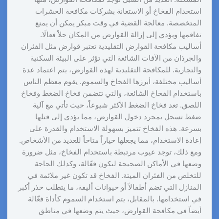
استخدام الفخاخ أو الاستعانة بشركات مكافحة الحشرات
المتخصصة. معالجة القضية في وقت مبكر يمكن أن يمنع
تفاقمها ويؤدي إلى إزالة القوارض من المكان حلاً فعالًا.
أساليب مكافحة القوارض التقليدية تعتبر قوارض مثل الفئران
والجرذان من الآفات الشائعة التي تؤثر على البيئة السكنية
والتجارية. للمكافحة التقليدية لهذه القوارض، يتم اعتماد عدة
أساليب مختلفة، أبرزها الفخاخ والسموم. يقوم معظم الناس
باستخدام الفخاخ الشائعة، والتي تتضمن فخاخ الضغط وفخاخ
اللصق. تعد فخاخ الضغط الأكثر شيوعاً، حيث تأتي مع آلية
ضغط تسجل بمجرد دخول القوارض، مما يؤدي إلى قتلها
بسرعة. هذه الفخاخ تتميز بسهولة الاستخدام والقدرة على
إعادة الاستخدام، مما يجعلها خياراً متاحاً للعديد من الأشخاص.
ومع ذلك، توجد عيوب مرتبطة باستخدام الفخاخ، مثل ضرورة
وضعها في الأماكن الصحيحة لتكون فعّالة، وكذلك الحاجة
للتخلص من الفئران الميتة. الفخاخ قد تكون غير ملائمة في
المنازل التي تضم أطفالاً أو حيوانات أليفة، ما يتطلب حذر أكبر
في استخدامها. بالمقابل، يتم استخدام السموم كأداة فعّالة
أيضاً في مكافحة القوارض، حيث يتم وضعها في مناطق