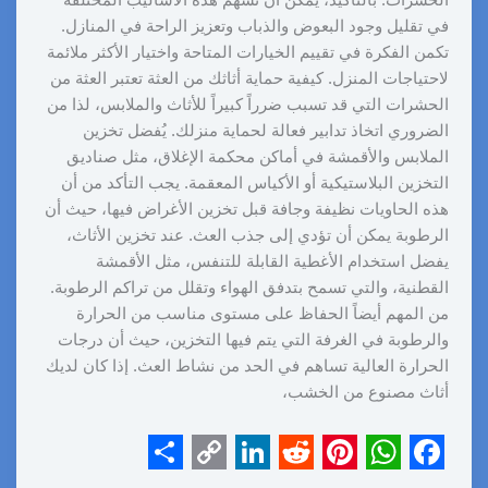
الحشرات. بالتأكيد، يمكن أن تُسهم هذه الأساليب المختلفة
في تقليل وجود البعوض والذباب وتعزيز الراحة في المنازل.
تكمن الفكرة في تقييم الخيارات المتاحة واختيار الأكثر ملائمة
لاحتياجات المنزل. كيفية حماية أثاثك من العثة تعتبر العثة من
الحشرات التي قد تسبب ضرراً كبيراً للأثاث والملابس، لذا من
الضروري اتخاذ تدابير فعالة لحماية منزلك. يُفضل تخزين
الملابس والأقمشة في أماكن محكمة الإغلاق، مثل صناديق
التخزين البلاستيكية أو الأكياس المعقمة. يجب التأكد من أن
هذه الحاويات نظيفة وجافة قبل تخزين الأغراض فيها، حيث أن
الرطوبة يمكن أن تؤدي إلى جذب العث. عند تخزين الأثاث،
يفضل استخدام الأغطية القابلة للتنفس، مثل الأقمشة
القطنية، والتي تسمح بتدفق الهواء وتقلل من تراكم الرطوبة.
من المهم أيضاً الحفاظ على مستوى مناسب من الحرارة
والرطوبة في الغرفة التي يتم فيها التخزين، حيث أن درجات
الحرارة العالية تساهم في الحد من نشاط العث. إذا كان لديك
أثاث مصنوع من الخشب،
S
C
L
R
P
W
F