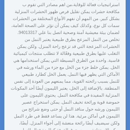
استراتيجيات فعالة للوقاية،من اهم مصادر التي تقوم ب
مكافحة حشرات يمكن تقليل فرص ظهور الحشرات المنزلية
بشكل كبير. من المهم أن نفهم الأنواع المختلفة من الحشرات
سمات كل نوع، وكذلك كيف يمكن أن تؤثر على الصحة العامة،
لضمان بيئة معيشية آمنة وصحية اتصل بنا علي 94013317.
تخلص من النمل المزعج بطرق طبيعية يعتبر النمل من
الحشرات المزعجة التي قد تزعج راحة المنزل. ولكن يمكن
التغلب عليها بطرق طبيعية وفعّالة لا تتطلب منتجات كيميائية
قاسية. واحدة من الطرق البسيطة التي يمكن استخدامها هي
الخل. يمكن خلط جزء من الخل مع جزء من الماء ورشه في
الأماكن التي يظهر فيها النمل. يعمل الخل كطارد طبيعي
للنمل بسبب رائحته القوية، مما يمنعهم من العودة إلى نفس
المنطقة. بالإضافة إلى الخل، يعتبر الليمون أيضًا أحد المكونات
المنزلية المفيدة في مكافحة النمل. يحتوي الليمون على
حموضة قوية ورائحة تخيف النمل. يمكن استخراج عصير
الليمون ورشه حول منافذ النمل أو حتى وضع شرائح من
الليمون في أماكن مرئية. هذا لن يساعد فقط في طرد النمل
ولكن سيضيف أيضًا رائحة منعشة إلى أجواء المنزل. أيضًا،