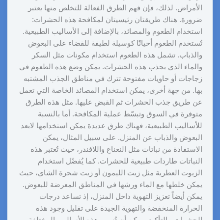
الأمراض. لذلك، فإن فهم الطرق الفعالة للتخلص منها يعتبر
ضرورة. هناك طريقتان رئيسيتان لمكافحة هذه الحشرات:
استخدام الطعوم والمصائد، بالإضافة إلى الأساليب الطبيعية.
تُستخدم الطعوم أحيانًا كوسيلة لطيفة للقضاء على البعوض
والذباب. تشمل هذه الطعوم استخدام مكونات مثل السكر
والماء الذي يجذب هذه الحشرات. يمكن وضع هذه الطعوم في
زجاجات أو حاويات مفتوحة تترك في مناطق الجذب المشتبه
بها. من جهة أخرى، يمكن استخدام المصائد الخاصة التي تعمل
عن طريق جذب الحشرات ثم القبض عليها. مثل هذه الطرق
متوفرة في السوق وتبسّط عملية المكافحة. أما بالنسبة
للأساليب الطبيعية، فهناك طرق عديدة يمكن استخدامها لابعد
البعوض والذباب عن المنزل. على سبيل المثال، يمكن
الاستفادة من نباتات مثل النعناع واللافندر، حيث تُعتبر هذه
النباتات طاردات طبيعية للحشرات. كما يُفضّل استخدام
الزيوت العطرية مثل زيت الليمون أو زيت شجرة الشاي، حيث
يمكن خلطها مع الماء ورشها في المناطق المعرضة للبعوض.
يمكن أيضاً تعزيز التهوية داخل المنزل، إذ تساعد درجات
الحرارة المنخفضة والتهوية الجيدة على تقليل وجود هذه