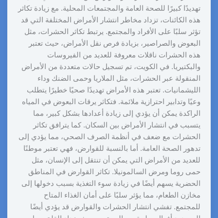
تهديدًا كبيرًا للصحة العامة والمجتمعات المحلية. مع زيادة تكاثر
هذه الكائنات، تزداد مخاطر انتشار الأمراض المختلفة التي قد
تؤثر سلبًا على الأفراد والمجتمع. يرتبط تكاثر الحشرات، مثل
البعوض والصراصير، بزيادة فرص نقل الأمراض، حيث تعتبر
هذه الحشرات ناقلات معروفة للعديد من الفيروسات
والبكتيريا. في الكويت، تم تسجيل حالات متعددة من الأمراض
المنقولة عبر الحشرات، مثل الملاريا وحمى الضنك وداء
الليشمانيات. تعتبر هذه الأمراض تهديدًا صحيًا خطيرًا يتطلب
وعيًا وتدابير احترازية ملائمة. فتكاثر يرقات البعوض في المياه
الراكدة يمكن أن يؤدي إلى زيادة أعدادها بشكل كبير، مما
يتسبب في انتشار الأمراض بين السكان. كما يترافق تكاثر
الحشرات مع ضعف في أنظمة الصرف الصحي، مما يؤدي إلى
تدهور الصحة العامة. أما بالنسبة للقوارض، فهي تعتبر موطنًا
للعديد من الأمراض التي يمكن أن تنتقل إلى الإنسان، مثل
حمى روما ومرض السالمونيلا. تكاثر القوارض في المناطق
الحضرية يسهم أيضًا في زيادة سوء التغذية بسبب دخولها إلى
مخازن الطعام، مما يؤثر سلبًا على أمان الغذاء المتاح
للمجتمع. تفشي انتشار الحشرات والقوارض قد يؤدي أيضًا