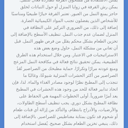
يمكن الاستفادة من مسحوق القرفة كطاردة فعال للنمل.
يمكن رش القرفة في زوايا المنزل أو حول النباتات لخلق
حاجز يمنع النمل من العبور. تعتبر القرفة خيارًا طبيعيًا ومناسبًا
للأشخاص الذين يفضلون تجنب المواد الكيميائية الضارة.
إضافة إلى ذلك، من الضروري التركيز على النظافة في
المنزل لضمان عدم جذب النمل. تنظيف الأسطح بالإضافة إلى
تخزين الطعام بشكل محكم يقلل من فرص ظهور النمل. قبل
أن تعاني من مشكلة النمل، حاول وضع بعض هذه
الاستراتيجيات في الاعتبار. ومن خلال استخدام هذه الطرق
الطبيعية، يمكن تحقيق نتائج فعالة في مكافحة النمل المزعج
ومنع عودته مرارًا وتكرارًا. حماية مطبخك من الصراصير تُعَدُ
الصراصير من أكثر الحشرات المنزلية شيوعًا، وغالبًا ما
تنجذب إلى المطبخ نظرًا لوجود مصادر الغذاء والماء. لذا، فإن
اتخاذ تدابير فعالة للحد من وجود هذه الحشرات في المطبخ
يعد أمرًا ضرورياً. أولى الخطوات المهمة هي الحفاظ على
نظافة المطبخ بشكل دوري. يجب تنظيف أسطح الطاولات،
والأرضيات، والأدراج بانتظام، والتأكد من إزالة أي فتات طعام
أو شحوم قد تكون بمثابة مغناطيس للصراصير. بالإضافة إلى
ذلك، ينبغي تخزين الطعام بشكل صحيح. يُفضل استخدام