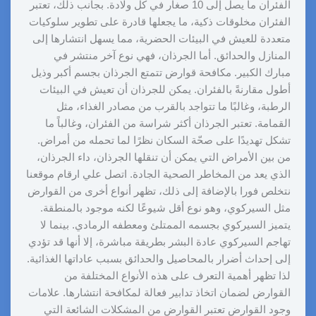
الفئران ما يصل إلى 10 صغار في كل ولادة. بجانب ذلك، تعتبر
الفئران مخلوقات ذكية، ما يجعلها قادرة على تطوير سلوكيات
متعددة للعيش في البيئات الحضرية، مما يسهل انتشارها إلى
المنازل والحدائق. أما الجرذان، فهي نوع آخر منتشر في
مبارك الكبير. مكافحة قوارض تتمتع الجرذان بجسم أكبر وذيل
أطول مقارنةً بالفئران. يمكن للجرذان أن تعيش في البيئات
الرطبة، وغالبًا ما تتواجد بالقرب من مصادر الغذاء، مثل
القمامة. تعتبر الجرذان أكثر شراسة من الفئران، وغالباً ما
تشكل تهديدًا على صحّة السكان نظرًا لما تحمله من أمراض.
من بين الأمراض التي يمكن أن تنقلها الجرذان، داء الجرذان،
الذي يعد من المخاطر الصحية الجادة. اتصل علي ارقام موقعنا
نتخلص فورا بالإضافة إلى ذلك، تظهر أنواع أخرى من القوارض
مثل السيركوي، وهو نوع أقل شيوعًا لكنه موجود بالمنطقة.
يتميز السيركوي بجسمه الممتلئ ومعطفه الرمادي. بينما لا
تهاجم السيركوي عادة البشر بطريقة مباشرة، إلا أنها قد تؤدي
إلى إحداث أضرار بالمحاصيل والحدائق بسبب عاداتها الغذائية.
لذا تظهر أهمية التعرف على هذه الأنواع المختلفة من
القوارض لضمان اتخاذ تدابير فعالة لمكافحة انتشارها. علامات
وجود القوارض تعتبر القوارض من المشكلات الشائعة التي