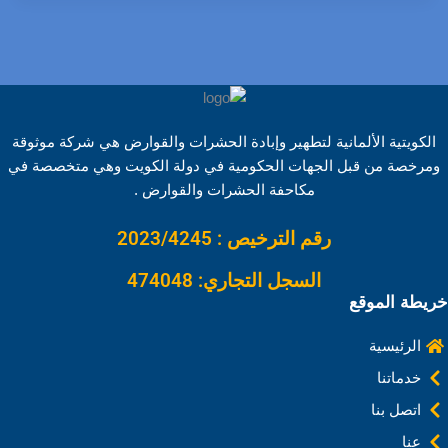
h
o
i
e
i
h
a
a
p
n
d
n
a
c
r
y
k
d
t
t
e
e
L
e
i
e
s
b
i
d
t
r
A
o
الكويتية الألمانية لتطهير وإبادة الحشرات والقوارض هي شركة موثوقة
n
I
e
p
o
ومرخصة من قبل الجهات الحكومية في دولة الكويت وهي متخصصة في
k
n
s
p
k
مكاحفة الحشرات والقوارض .
t
رقم الترخيص : 2023/4245
السجل التجاري: 474048
خريطة الموقع
الرئيسية
خدماتنا
اتصل بنا
عنا