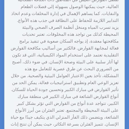
العالية، حيث يمكنها الوصول بسهولة إلى فضلات الطعام
والنفايات. كما يساهم الإهمال في إدارة المخلفات وعدم اتخاذ
التدابير اللازمة للحفاظ على النظافة في جذب هذه الأنواع.
يزيد تسرب المياه ومنخل أنظمة الصرف الصحي والبيئة
المحيطة كذلك من تواجد هذه المخلوقات. تعتبر تحديات
مكافحتها معقدة، إذ يواجه السكان صعوبة في تنفيذ برامج
فعالة لمجابهة القوارض. فالكثير من أساليب مكافحة القوارض
التقليدية تعتمد على استخدام المواد الكيميائية، التي قد تكون
لها آثار سلبية على البيئة وصحة الإنسان. في ضوء ذلك، أصبح
من الضروري البحث عن طرق عصرية للتعامل مع هذه
المشكلة، تأخذ بعين الاعتبار العوامل البيئية والصحية. من خلال
تعزيز الوعي العام وتطبيق استراتيجيات فعالة، يمكن الحد من
تأثير القوارض في مبارك الكبير وتحسين جودة الحياة للسكان.
أنواع القوارض الشائعة في مبارك الكبير في منطقة مبارك
الكبير، تتواجد عدة أنواع من القوارض التي تؤثر بشكل كبير
على البيئة المحيطة والمجتمع. تعتبر الفئران من أبرز الأنواع
الشائعة، ويتضمن ذلك الفأر المنزلي الذي يتكيف جيدًا مع حياة
الإنسان. تتميز الفئران بسرعة التكاثر، حيث يمكن أن تنتج إناث