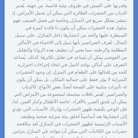
وقدرتها على العيش في ظروف بيئية قاسية. من جهته، يُعتبر
الذباب من الحشرات الطائرة التي يمكن أن تحمل الأمراض، إذ
تنتشر بشكل سريع في المنازل وخاصة في فصل الصيف. فهم
سلوك هذه الحشرات يمكن أن يكون ذا فائدة كبيرة في
السيطرة عليها والحد من انتشارها داخل المنازل. على سبيل
المثال، تُعرف الصراصير بأنها تميل إلى الاختباء في الأماكن
المظلمة والرطبة، مما يعني أن تنظيف هذه الزوايا والتقليل
من الفوضى يمكن أن يُساعد في تقليل تكاثرها. كذلك، يُساعد
التعرف على أماكن تواجد النمل في اتخاذ إجراءات احترازية
للحد من إقبالها على الطعام في المنزل. إن وجود الحشرات
المنزلية لا يؤثر فقط على جمالية المكان، بل يمكن أن يكون
له تأثيرات سلبية على الصحة أيضاً. بعض الأنواع، كالذباب
والصراصير، تُعتبر ناقلات محتملة لمجموعة من الأمراض التي
يمكن أن تلحق الضرر بالأفراد، خاصة الأطفال وكبار السن. لذا،
فإن الوعي بكيفية ظهور الحشرات وإدراك الأسباب التي تؤدي
إلى انتشارها يعد أساسياً لخلق بيئة منزلية صحية ونظيفة.
الأسباب الرئيسية لظهور الحشرات في المنازل تُعد مكافحة
حشرات من الكائنات التي يمكن أن تتواجد في المنازل بتزامن