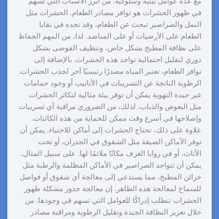
مع عدة عوامل بيئية وسلوكية. من أبرز الأسباب التي تسهم
في ظهور الحشرات هو توافر مصادر الطعام. الحشرات مثل
النمل والصراصير تبحث عن الطعام، وقد تجده في بقايا
الطعام على الأرضيات أو على المناضد. لذا، من المهم الحفاظ
على نظافة المطبخ بشكل خاص، وتنظيف الفوضى بشكل
دوري لتقليل احتمالية تواجد هذه الحشرات. بالإضافة إلى
توافر الطعام، تعتبر المياه مصدرًا رئيسيًا آخر لجذب الحشرات.
الرطوبة الناتجة عن التسريبات في الأنابيب أو وجود حمامات
غير جيدة التهوية يمكن أن توفر بيئة مثالية لتكاثر الحشرات
مثل البعوض والذباب. لذلك، من الضروري مراقبة أي تسريبات
وإصلاحها في أسرع وقت ممكن للحماية من هذه الكائنات.
علاوة على ذلك، تحتاج الحشرات إلى أماكن للاختباء. يمكن أن
توفر الأماكن الضيقة مثل الشقوق في الجدران، أو تحت
الأثاث، أو في زوايا الغرف مكانًا ملائمًا لها. على سبيل المثال،
يمكن أن تتواجد الصراصير في الأماكن المظلمة والرطبة مثل
خزائن المطبخ، مما يستدعي إلى معالجة أي شقوق أو فواصل
للسماح لمعالجة هذه الظاهر. إن معالجة جذور مشكلة ظهور
الحشرات تتطلب إدراكًا للعوامل التي تسهم في وجودها. من
خلال تعزيز النظافة الجيدة وتقليل الرطوبة ومراقبة مصادر