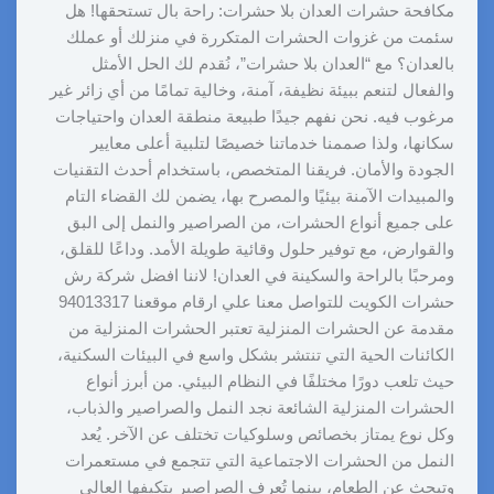
مكافحة حشرات العدان بلا حشرات: راحة بال تستحقها! هل
سئمت من غزوات الحشرات المتكررة في منزلك أو عملك
بالعدان؟ مع “العدان بلا حشرات”، نُقدم لك الحل الأمثل
والفعال لتنعم ببيئة نظيفة، آمنة، وخالية تمامًا من أي زائر غير
مرغوب فيه. نحن نفهم جيدًا طبيعة منطقة العدان واحتياجات
سكانها، ولذا صممنا خدماتنا خصيصًا لتلبية أعلى معايير
الجودة والأمان. فريقنا المتخصص، باستخدام أحدث التقنيات
والمبيدات الآمنة بيئيًا والمصرح بها، يضمن لك القضاء التام
على جميع أنواع الحشرات، من الصراصير والنمل إلى البق
والقوارض، مع توفير حلول وقائية طويلة الأمد. وداعًا للقلق،
ومرحبًا بالراحة والسكينة في العدان! لاننا افضل شركة رش
حشرات الكويت للتواصل معنا علي ارقام موقعنا 94013317
مقدمة عن الحشرات المنزلية تعتبر الحشرات المنزلية من
الكائنات الحية التي تنتشر بشكل واسع في البيئات السكنية،
حيث تلعب دورًا مختلفًا في النظام البيئي. من أبرز أنواع
الحشرات المنزلية الشائعة نجد النمل والصراصير والذباب،
وكل نوع يمتاز بخصائص وسلوكيات تختلف عن الآخر. يُعد
النمل من الحشرات الاجتماعية التي تتجمع في مستعمرات
وتبحث عن الطعام، بينما تُعرف الصراصير بتكيفها العالي