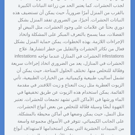
لجذب الحشرات. كما يعتبر الحد من زراعة النباتات الكبيرة
بالقرب من المنزل أمرًا ضرورياً، حيث يمكن أن تستضيف هذه
النباتات الحشرات. أخيرًا، من الضروري تفقد المنزل بشكل
دوري بحثاً عن علامات على وجود الحشرات، مثل البيض أو
الفضلات، مما يسمح بالتعرف المبكر على المشكلة واتخاذ
الإجراءات اللازمة. بهذه الخطوات، يمكن حماية المنزل بشكل
فعال من تكاثر الحشرات والتقليل من خطر انتشارها. علاج
infestations الحشرات في المنازل عندما تواجه infestations
الحشرات في المنازل، يعد من الضروري اتخاذ إجراءات سريعة
وفعّالة للتخلص منها. تختلف الحلول المتاحة، حيث يمكن أن
تشمل أساليب طبيعية وكيميائية. من الخيارات الطبيعية، تأتي
الزيوت العطرية مثل زيت النعناع و زيت اللافندر في مقدمة
القائمة. يمكن استخدام هذه الزيوت عن طريق تخفيفها في
الماء ورشها في الأماكن التي تشهد تجمعات للحشرات. تعتبر
القهوة أيضًا وسيلة فعّالة للتخلص من بعض أنواع الحشرات،
مثل النمل، حيث يمكن وضعها في أماكن محيطة بالمشكلة.
على الجانب الكيميائي، تتوفر في الأسواق مجموعة واسعة
من المبيدات الحشرية التي يمكن استخدامها لاستهداف أنواع