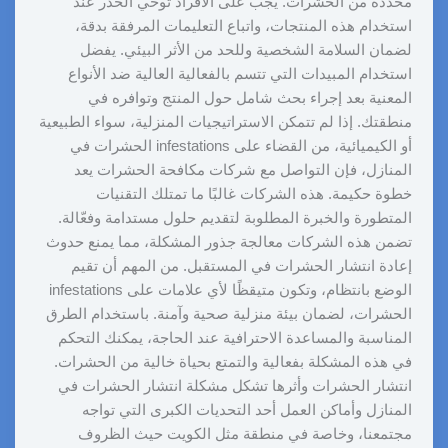
محددة من الحشرات. يجب على الأفراد توخي الحذر عند
استخدام هذه المنتجات، واتباع التعليمات المرفقة بدقة،
لضمان السلامة الشخصية وللحد من الأثر البيئي. يفضل
استخدام المبيدات التي تتسم بالفعالية العالية ضد الأنواع
المعنية بعد إجراء بحث شامل حول المنتج وتوافره في
منطقتك. إذا لم تتمكن الاستراتيجيات المنزلية، سواء الطبيعية
أو الكيميائية، من القضاء على infestations الحشرات في
المنازل، فإن التواصل مع شركات مكافحة الحشرات يعد
خطوة حكيمة. هذه الشركات غالبًا ما تمتلك التقنيات
المتطورة والخبرة المطلوبة لتقديم حلول مستدامة وفعّالة.
تضمن هذه الشركات معالجة جذور المشكلة، مما يمنع حدوث
إعادة انتشار الحشرات في المستقبل. من المهم أن تقيم
الوضع بانتظام، وتكون متيقظًا لأي علامات على infestations
الحشرات، لضمان بيئة منزلية صحية وآمنة. باستخدام الطرق
المناسبة والمساعدة الاحترافية عند الحاجة، يمكنك التحكم
في هذه المشكلة بفعالية والتمتع بحياة خالية من الحشرات.
انتشار الحشرات وأثرها تشكل مشكلة انتشار الحشرات في
المنازل وأماكن العمل أحد التحديات الكبرى التي تواجه
مجتمعنا، وخاصة في منطقة مثل الكويت حيث الظروف