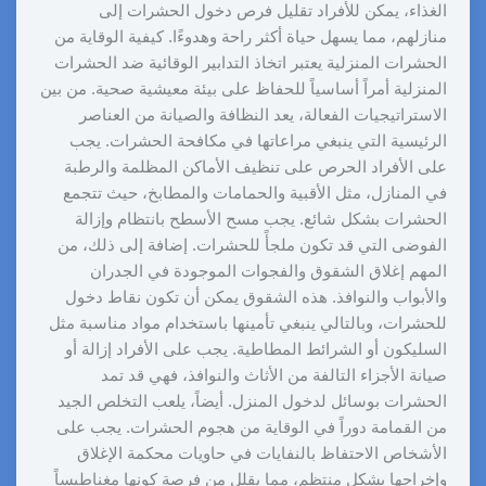
الغذاء، يمكن للأفراد تقليل فرص دخول الحشرات إلى
منازلهم، مما يسهل حياة أكثر راحة وهدوءًا. كيفية الوقاية من
الحشرات المنزلية يعتبر اتخاذ التدابير الوقائية ضد الحشرات
المنزلية أمراً أساسياً للحفاظ على بيئة معيشية صحية. من بين
الاستراتيجيات الفعالة، يعد النظافة والصيانة من العناصر
الرئيسية التي ينبغي مراعاتها في مكافحة الحشرات. يجب
على الأفراد الحرص على تنظيف الأماكن المظلمة والرطبة
في المنازل، مثل الأقبية والحمامات والمطابخ، حيث تتجمع
الحشرات بشكل شائع. يجب مسح الأسطح بانتظام وإزالة
الفوضى التي قد تكون ملجأً للحشرات. إضافة إلى ذلك، من
المهم إغلاق الشقوق والفجوات الموجودة في الجدران
والأبواب والنوافذ. هذه الشقوق يمكن أن تكون نقاط دخول
للحشرات، وبالتالي ينبغي تأمينها باستخدام مواد مناسبة مثل
السليكون أو الشرائط المطاطية. يجب على الأفراد إزالة أو
صيانة الأجزاء التالفة من الأثاث والنوافذ، فهي قد تمد
الحشرات بوسائل لدخول المنزل. أيضاً، يلعب التخلص الجيد
من القمامة دوراً في الوقاية من هجوم الحشرات. يجب على
الأشخاص الاحتفاظ بالنفايات في حاويات محكمة الإغلاق
وإخراجها بشكل منتظم، مما يقلل من فرصة كونها مغناطيساً