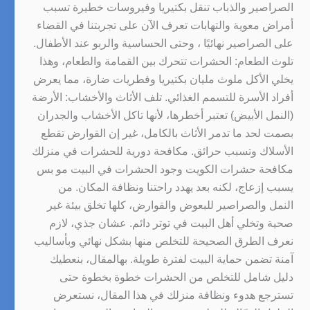
الصراصير والذباب تنقل بكتيريا وفيروسات خطيرة تسبب
أمراض معوية والتهابات تعرف الآن على تجربتنا في القضاء
على الصراصير نهائيًا ، وحتى الحساسية والربو عند الأطفال.
تلوث الطعام: الحشرات تتحرك بين القمامة والطعام، وهذا
يخلي الأكل ملوث مليان بكتيريا وفطريات ضارة، مما يعرض
أفراد الأسرة للتسمم الغذائي. تلف الأثاث والأخشاب: الأرضة
(النمل الأبيض) تعتبر أخطرها، لأنها تاكل الأخشاب والجدران
بصمت لحد ما تدمر الأثاث بالكامل، غير إن القوارض تقطع
الأسلاك وتسبب حرائق. مكافحة دورية للحشرات في منزلك
مكافحة حشرات الكويت وجود الحشرات في البيت مو بس
يسبب إزعاج، لكنه بعد يهدد راحتنا ونظافة المكان. من
النمل والصراصير للبعوض والقوارض، كلها تخلق بيئة غير
صحية وتخلي أهل البيت في توتر دائم. عشان جذي، لازم
نعرف الطرق الصحيحة للتخلص منها بشكل نهائي وبأساليب
آمنة تضمن حماية البيت لفترة طويلة. بهالمقال، بنعطيك
دليل شامل للتخلص من الحشرات خطوة بخطوة حتى
تسترجع هدوء ونظافة منزلك في هذا المقال، نستعرض