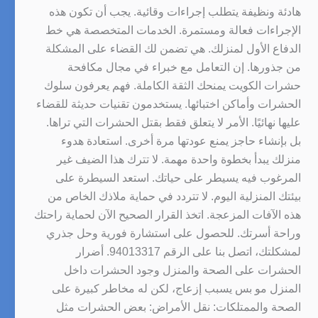
هادئة ونظيفة يتطلب إجراءات وقائية. يجب أن تكون هذه
الإجراءات فعالة ومستمرة. الخدمات المتخصصة هي خط
الدفاع الأول لمنزلك. هي تضمن لك القضاء على المشكلة
من جذورها. إن التعامل مع خبراء في مجال مكافحة
حشرات الكويت يمنحك الثقة الكاملة. فهم يعرفون سلوك
الحشرات وأماكن اختبائها. يستخدمون تقنيات حديثة للقضاء
عليها نهائيًا. الأمر لا يتعلق فقط بقتل الحشرات التي تراها.
بل بإنشاء حاجز يمنع عودتها مرة أخرى. استعادة هدوء
منزلك يبدأ بخطوة واحدة مهمة. لا تترك هذا الضيف غير
المرغوب فيه يسيطر على حياتك. استعد السيطرة على
بيئتك المنزلية اليوم. لا تتردد في حماية ملاذك الخاص من
هذه الآفات المزعجة. اتخذ القرار الصحيح الآن لحماية راحتك
وراحة أسرتك. للحصول على استشارة فورية وحل جذري
لمشكلتك، اتصل بنا على الرقم 94013317. أضرار
الحشرات على الصحة والمنزل وجود الحشرات داخل
المنزل مو بس يسبب إزعاج، لكن له مخاطر كبيرة على
الصحة والممتلكات: نقل الأمراض: بعض الحشرات مثل