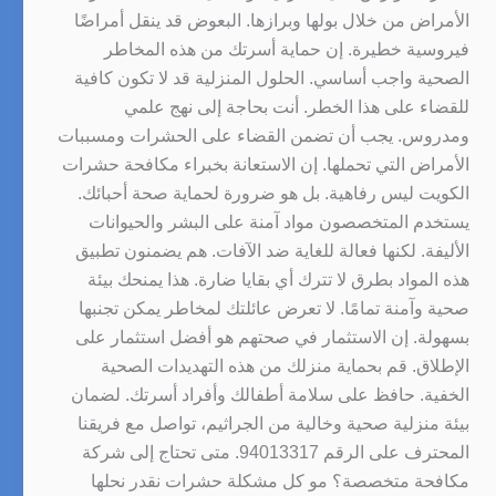
الأمراض من خلال بولها وبرازها. البعوض قد ينقل أمراضًا
فيروسية خطيرة. إن حماية أسرتك من هذه المخاطر
الصحية واجب أساسي. الحلول المنزلية قد لا تكون كافية
للقضاء على هذا الخطر. أنت بحاجة إلى نهج علمي
ومدروس. يجب أن تضمن القضاء على الحشرات ومسببات
الأمراض التي تحملها. إن الاستعانة بخبراء مكافحة حشرات
الكويت ليس رفاهية. بل هو ضرورة لحماية صحة أحبائك.
يستخدم المتخصصون مواد آمنة على البشر والحيوانات
الأليفة. لكنها فعالة للغاية ضد الآفات. هم يضمنون تطبيق
هذه المواد بطرق لا تترك أي بقايا ضارة. هذا يمنحك بيئة
صحية وآمنة تمامًا. لا تعرض عائلتك لمخاطر يمكن تجنبها
بسهولة. إن الاستثمار في صحتهم هو أفضل استثمار على
الإطلاق. قم بحماية منزلك من هذه التهديدات الصحية
الخفية. حافظ على سلامة أطفالك وأفراد أسرتك. لضمان
بيئة منزلية صحية وخالية من الجراثيم، تواصل مع فريقنا
المحترف على الرقم 94013317. متى تحتاج إلى شركة
مكافحة متخصصة؟ مو كل مشكلة حشرات نقدر نحلها