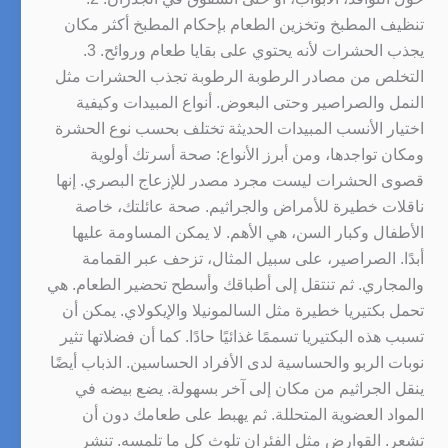
تنظيف المطبخ وتخزين الطعام بإحكام المطبخ أكثر مكان
يجذب الحشرات لأنه يحتوي على بقايا طعام وروائح. 3.
التخلص من مصادر الرطوبة الرطوبة تجذب الحشرات مثل
النمل والصراصير وحتى البعوض. أنواع المبيدات وكيفية
اختيار الأنسب المبيدات الحديثة تختلف بحسب نوع الحشرة
ومكان تواجدها، ومن أبرز الأنواع: صحة أسرتك أولوية
قصوى الحشرات ليست مجرد مصدر للإزعاج البصري. إنها
ناقلات خطيرة للأمراض والجراثيم. صحة عائلتك، خاصة
الأطفال وكبار السن، هي الأهم. لا يمكن المساومة عليها
أبدًا. الصراصير، على سبيل المثال، تزحف عبر القمامة
والمجاري. ثم تنتقل إلى أطباقك وأسطح تحضير الطعام. هي
تحمل بكتيريا خطيرة مثل السالمونيلا والإيكولاي. يمكن أن
تسبب هذه البكتيريا تسممًا غذائيًا حادًا. كما أن فضلاتها تثير
نوبات الربو والحساسية لدى الأفراد الحساسين. الذباب أيضًا
ينقل الجراثيم من مكان إلى آخر بسهولة. يضع بيضه في
المواد العضوية المتحللة. ثم يهبط على طعامك دون أن
تشعر. القوارض مثل الفئران تلوث كل ما تلمسه. تنشر