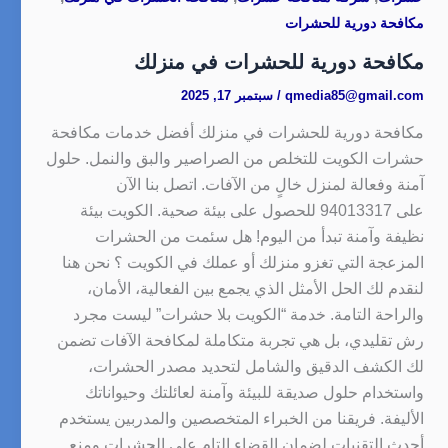
مكافحة دورية للحشرات
مكافحة دورية للحشرات في منزلك
qmedia85@gmail.com
/
سبتمبر 17, 2025
مكافحة دورية للحشرات في منزلك أفضل خدمات مكافحة
حشرات الكويت للتخلص من الصراصير والبق والنمل. حلول
آمنة وفعالة لمنزل خالٍ من الآفات. اتصل بنا الآن
على 94013317 للحصول على بيئة صحية. الكويت بيئة
نظيفة وآمنة تبدأ من اليوم! هل سئمت من الحشرات
المزعجة التي تغزو منزلك أو عملك في الكويت ؟ نحن هنا
لنقدم لك الحل الأمثل الذي يجمع بين الفعالية، الأمان،
والراحة التامة. خدمة “الكويت بلا حشرات” ليست مجرد
رش تقليدي، بل هي تجربة متكاملة لمكافحة الآفات تضمن
لك الكشف الدقيق والشامل لتحديد مصدر الحشرات،
واستخدام حلول صديقة للبيئة وآمنة لعائلتك وحيواناتك
الأليفة. فريقنا من الخبراء المتخصصين والمدربين يستخدم
أحدث التقنيات لضمان القضاء التام على الحشرات ومنع