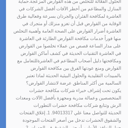
الحلول الفعّالة للتخلص من هذه القوارض المزعجة.حماية
المنازل والمطاعم من أخطر الآفات أفضل الشركات في
العاشرة لمكافحة الفئران والجرذان بسرعة وفعالية طرق
الوقاية من القوارض قبل أن تغزو منزلك أو متجرك في
العاشرة أضرار القوارض على الصحة العامة وأهمية التخلص
منها فوراً خدمات مكافحة القوارض الطارئة في العاشرة
على مدار الساعة قصص من عملاء تخلصوا من القوارض
في العاشرة التقنيات الحديثة في كشف أماكن القوارض
ومكافحتها دليل أصحاب المطاعم في العاشرةللتعامل مع
القوارض ومنع عودتها الفرق بين مكافحة القوارض
بالمبيدات التقليدية والحلول البيئية الحديثة لماذا تعتبر
السالمية من أكثر المناطق عرضة لانتشار القوارض؟
يكون تحت إشراف خبراء شركات مكافحة حشرات
المتخصصين وعمالة مدربة ومجهزة بأفضل الآلات ومعدات
الرش وتتابع شركات مكافحة حشرات التطورات
الحديثة للتواصل معنا علي 94013317. 1. إغلاق الفتحات
والشقوق الحشرات تدخل من أصغر الفتحات الموجودة
حول النوافذ، الأبواب، أو حتى الشقوق في الجدران. 2.