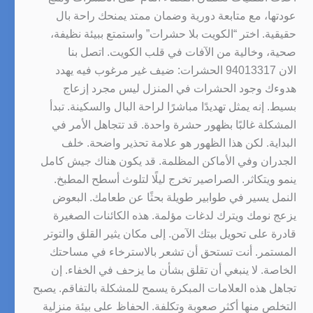
عودتها، مع متابعة دورية وضمان ممتد يمنحك راحة بال
حقيقية. اختر “الكويت بلا حشرات” واستمتع ببيئة نظيفة،
صحية، وخالية من الآفات في قلب الكويت. اتصل بنا
الان 94013317 الحشرات: ضيف غير مرغوب فيه يهدد
هدوءك وجود الحشرات في المنزل ليس مجرد إزعاج
بسيط. إنه يمثل تهديدًا مباشرًا لراحة البال والسكينة. تبدأ
المشكلة غالبًا بظهور حشرة واحدة. قد تتجاهل الأمر في
البداية. لكن هذا الظهور هو علامة تحذير واضحة. خلف
الجدران وفي الأماكن المظلمة. قد يكون هناك جيش كامل
ينمو ويتكاثر. الصراصير تخرج ليلًا لتلوث أسطح المطبخ.
النمل يسير في طوابير طويلة بحثًا عن طعامك. البعوض
يزعج نومك ويترك لدغات مؤلمة. هذه الكائنات الصغيرة
قادرة على تحويل بيتك الآمن. إلى مكان يثير القلق والتوتر
المستمر. أنت تستحق أن تشعر بالاسترخاء في مساحتك
الخاصة. لا ينبغي أن تقلق بشأن ما يزحف في الخفاء. إن
تجاهل هذه العلامات المبكرة يسمح للمشكلة بالتفاقم. يصبح
التخلص منها أكثر صعوبة وتكلفة. الحفاظ على بيئة منزلية