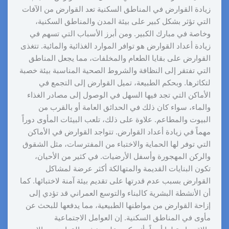
زيادة القوارض في المناطق السكنية تعد القوارض من الآفات
التي تؤثر بشكل كبير على بيئة المدن والمناطق السكنية،
وخاصة في مبارك الكبير. ومن أبرز الأسباب التي تسهم في
زيادة أعداد القوارض هو توافر الموارد الغذائية والمائية. تتغذى
القوارض على بقايا الطعام والمخلفات، مما يجعل المناطق
التي تفتقر إلى النظافة والشروط الصحية المناسبة بيئة خصبة
لتكاثرها. وبحكم الطبيعة، تميل القوارض إلى التجمع في
الأماكن التي تجد فيها السهل في الوصول إلى مصادر الغذاء
والماء، سواء كان ذلك في الحدائق العامة أو بالقرب من
البيوت والمطاعم. علاوة على ذلك، تلعب البيئات المأوى دوراً
مهماً في زيادة أعداد القوارض. تتواجد القوارض في الأماكن
التي توفر لها الحماية والاختباء من المفترسات، مثل الشقوق
والركن المهجورة وأسفل الأرضيات. في كثير من الأحيان،
تكون البنايات القديمة والمتهالكة أكثر عرضة لمشاكل
القوارض بسبب عدم قدرتها على تقديم بيئة آمنة لاختبائها. كما
أن الأنشطة البشرية كالبناء والتوسع العمراني قد تؤدي إلى
إزاحة القوارض من مواطنها الطبيعية، مما يدفعها للبحث عن
مأوى في المناطق السكنية. إن العوامل الاجتماعية