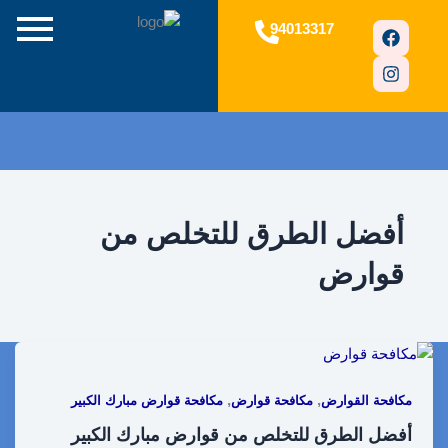
F
I
94013317
a
n
c
s
e
t
b
a
o
g
o
r
a
k
m
أفضل الطرق للتخلص من
قوارض
,
,
مكافحة القوارض
مكافحة قوارض
مكافحة قوارض مبارك الكبير
أفضل الطرق للتخلص من قوارض مبارك الكبير