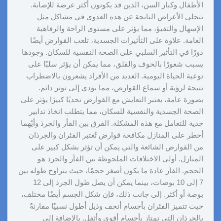
الأطفال وكبار السن، الذين قد يكونون أكثر عرضة للإصابة.
تتجلى الأعراض الناتجة عن هذه العدوى في مشاكل مثل
الإسهال والتقيؤ، مما يؤثر على مستوى الراحة والرفاهية
العامة. علاوة على التأثيرات الجسدية، تلعب القوارض أيضًا
دورًا في التأثير السلبي على الصحة النفسية للسكان. وجودها
يسبب شعورًا بالخوف والقلق، مما يمكن أن يؤثر سلبًا على
نوعية الحياة اليومية. العديد من الأفراد يشعرون بالاضطراب
نتيجة لرؤية أو سماع القوارض، مما يؤدي إلى توتر دائم.
بصورة عامة، يعتبر التعايش مع القوارض تحديًا كبيرًا يؤثر على
الصحة الجسدية والنفسية للسكان، مما يتطلب اتخاذ تدابير
جدية للتعامل مع هذه المشكلة. الفرق بين الفأر والجرذ وأيّهما
أخطر على المنازل مكافحة قوارض تُعتبر الفئران والجرذان
من القوارض الشائعة والتي يمكن أن تؤثر بشكل كبير على
المنازل. أولى الاختلافات الملحوظة بين الفأر والجرذ هو
الحجم. الفأر عادة ما يكون أصغر حجمًا، حيث يتراوح طوله بين
7 إلى 10 بوصات، بينما يمكن أن يصل طول الجرذ إلى 12
بوصة أو أكثر. إلى جانب ذلك، فإن شكل الجسم أيضًا مختلف،
حيث تتميز الفئران بأجسام أنحف وذيل أطول نسبيًا مقارنةً
بالجرذان التي تمتاز بأجسام أقوى وأثقل. بالإضافة إلى