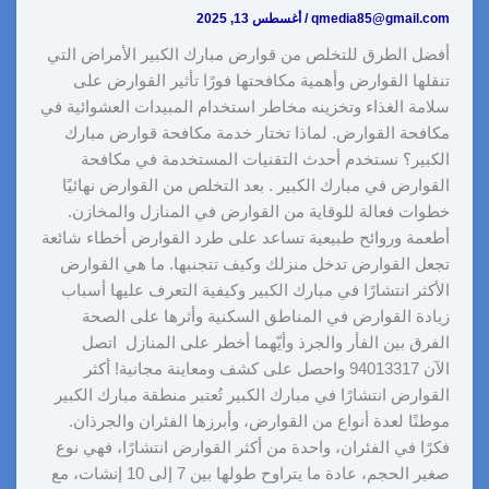
qmedia85@gmail.com
/
أغسطس 13, 2025
أفضل الطرق للتخلص من قوارض مبارك الكبير الأمراض التي
تنقلها القوارض وأهمية مكافحتها فورًا تأثير القوارض على
سلامة الغذاء وتخزينه مخاطر استخدام المبيدات العشوائية في
مكافحة القوارض. لماذا تختار خدمة مكافحة قوارض مبارك
الكبير؟ نستخدم أحدث التقنيات المستخدمة في مكافحة
القوارض في مبارك الكبير . بعد التخلص من القوارض نهائيًا
خطوات فعالة للوقاية من القوارض في المنازل والمخازن.
أطعمة وروائح طبيعية تساعد على طرد القوارض أخطاء شائعة
تجعل القوارض تدخل منزلك وكيف تتجنبها. ما هي القوارض
الأكثر انتشارًا في مبارك الكبير وكيفية التعرف عليها أسباب
زيادة القوارض في المناطق السكنية وأثرها على الصحة
الفرق بين الفأر والجرذ وأيّهما أخطر على المنازل اتصل
الآن 94013317 واحصل على كشف ومعاينة مجانية! أكثر
القوارض انتشارًا في مبارك الكبير تُعتبر منطقة مبارك الكبير
موطنًا لعدة أنواع من القوارض، وأبرزها الفئران والجرذان.
فكرًا في الفئران، واحدة من أكثر القوارض انتشارًا، فهي نوع
صغير الحجم، عادة ما يتراوح طولها بين 7 إلى 10 إنشات، مع