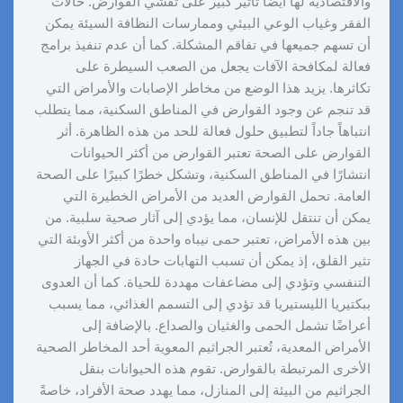
والاقتصادية لها أيضاً تأثير كبير على تفشي القوارض. حالات
الفقر وغياب الوعي البيئي وممارسات النظافة السيئة يمكن
أن تسهم جميعها في تفاقم المشكلة. كما أن عدم تنفيذ برامج
فعالة لمكافحة الآفات يجعل من الصعب السيطرة على
تكاثرها. يزيد هذا الوضع من مخاطر الإصابات والأمراض التي
قد تنجم عن وجود القوارض في المناطق السكنية، مما يتطلب
انتباهاً جاداً لتطبيق حلول فعالة للحد من هذه الظاهرة. أثر
القوارض على الصحة تعتبر القوارض من أكثر الحيوانات
انتشارًا في المناطق السكنية، وتشكل خطرًا كبيرًا على الصحة
العامة. تحمل القوارض العديد من الأمراض الخطيرة التي
يمكن أن تنتقل للإنسان، مما يؤدي إلى آثار صحية سلبية. من
بين هذه الأمراض، تعتبر حمى نيباه واحدة من أكثر الأوبئة التي
تثير القلق، إذ يمكن أن تسبب التهابات حادة في الجهاز
التنفسي وتؤدي إلى مضاعفات مهددة للحياة. كما أن العدوى
ببكتيريا الليستيريا قد تؤدي إلى التسمم الغذائي، مما يسبب
أعراضًا تشمل الحمى والغثيان والصداع. بالإضافة إلى
الأمراض المعدية، تُعتبر الجراثيم المعوية أحد المخاطر الصحية
الأخرى المرتبطة بالقوارض. تقوم هذه الحيوانات بنقل
الجراثيم من البيئة إلى المنازل، مما يهدد صحة الأفراد، خاصةً