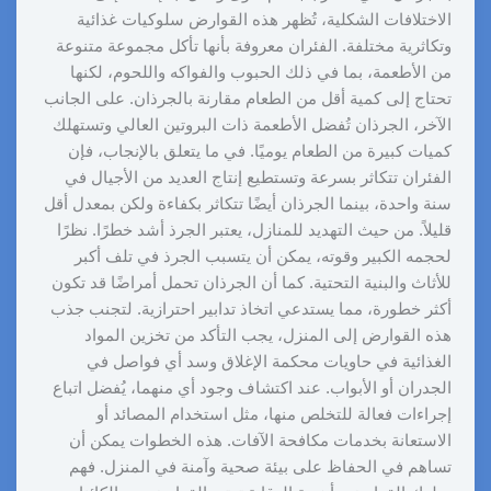
الاختلافات الشكلية، تُظهر هذه القوارض سلوكيات غذائية
وتكاثرية مختلفة. الفئران معروفة بأنها تأكل مجموعة متنوعة
من الأطعمة، بما في ذلك الحبوب والفواكه واللحوم، لكنها
تحتاج إلى كمية أقل من الطعام مقارنة بالجرذان. على الجانب
الآخر، الجرذان تُفضل الأطعمة ذات البروتين العالي وتستهلك
كميات كبيرة من الطعام يوميًا. في ما يتعلق بالإنجاب، فإن
الفئران تتكاثر بسرعة وتستطيع إنتاج العديد من الأجيال في
سنة واحدة، بينما الجرذان أيضًا تتكاثر بكفاءة ولكن بمعدل أقل
قليلاً. من حيث التهديد للمنازل، يعتبر الجرذ أشد خطرًا. نظرًا
لحجمه الكبير وقوته، يمكن أن يتسبب الجرذ في تلف أكبر
للأثاث والبنية التحتية. كما أن الجرذان تحمل أمراضًا قد تكون
أكثر خطورة، مما يستدعي اتخاذ تدابير احترازية. لتجنب جذب
هذه القوارض إلى المنزل، يجب التأكد من تخزين المواد
الغذائية في حاويات محكمة الإغلاق وسد أي فواصل في
الجدران أو الأبواب. عند اكتشاف وجود أي منهما، يُفضل اتباع
إجراءات فعالة للتخلص منها، مثل استخدام المصائد أو
الاستعانة بخدمات مكافحة الآفات. هذه الخطوات يمكن أن
تساهم في الحفاظ على بيئة صحية وآمنة في المنزل. فهم