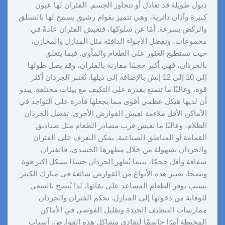
ذيول طويلة قد تعادل أو تتجاوز الجسم. الفئران لها عيون
كبيرة وآذان دائرية، وهي تتميز بقوام رشيق يسمح لها بالتسلق
والركض بسرعة. أمّا عن سلوكها، فتعيش الفئران عادةً في
مجموعات، وتفضل الأجواء الدافئة مثل المنازل والمخازن،
حيث تستطيع العثور على الطعام والمأوى. فيما يتعلق
بالجرذان، فهي أكبر حجمًا مقارنة بالفئران، وقد يصل طولها
إلى 10 إلى 12 إنش بالإضافة إلى ذيلها. تُعتبر الجرذان أكثر
قوة، وغالبًا ما تتمتع بقدرة على التكيف مع بيئات مختلفة. يبدو
أن لديها هيكل عظمي أقوى مما يجعلها قادرة على التواجد في
الأماكن الأقل ملاءمة لعيش القوارض الأخرى. تفضل الجرذان
الظلام، وغالبًا ما تعيش قرب مصادر الطعام مثل صناديق
القمامة أو المناطق الصناعية. يمكن التعرف على الفئران
والجرذان بسهولة من خلال مظهرها الجسدي، فالفئران
شفافة وأقل حجمًا، بينما تُظهر الجرذان جسدًا بشكل أكثر قوة
ونضجًا. تعتبر هذه الأنواع من القوارض شائعة في مبارك الكبير
بسبب توفر الطعام المساعد على بقائها، لذا يُنصح بالسعي
للوقاية من دخولها إلى المنازل. تحكم الفئران والجرذان
ممارسات التنظيف الجيدة وتقليل الفوضى في الأماكن
المحيطة أمرًا حاسمًا لتفادي مشاكل هذه القوارض. أسباب