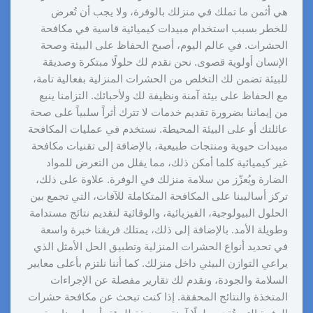
هي أثمن ما تملك في منزلك بالوفرة، ولا يجب أن تُعرض
للخطر بسبب استخدام مبيدات كيميائية قاسية في مكافحة
الحشرات. في عالم اليوم، أصبح الحفاظ على البيئة وصحة
الإنسان أولوية قصوى. نحن نقدم لك حلولًا مبتكرة وصديقة
للبيئة تضمن لك التخلص من الحشرات المنزلية بفعالية تامة،
مع الحفاظ على بيئة آمنة ونظيفة لك ولأحبائك. التزامنا ينبع
من إيماننا بضرورة تقديم خدمات لا تترك أثراً سلبياً على صحة
عائلتك أو على البيئة المحيطة. نستخدم في عمليات المكافحة
مبيدات حيوية ومنتجات طبيعية، بالإضافة إلى تقنيات مكافحة
غير كيميائية كلما أمكن ذلك، مما يقلل من التعرض للمواد
الضارة ويُعزّز من سلامة منزلك في الوفرة. علاوة على ذلك،
تركز أساليبنا على المكافحة المتكاملة للآفات، التي تجمع بين
الحلول البيولوجية، الفيزيائية، والوقائية لتقديم نتائج مستدامة
وطويلة الأمد. بالإضافة إلى ذلك، يمتلك فريقنا خبرة واسعة
في تحديد أنواع الحشرات المنزلية وتطبيق الحل الأمثل الذي
يراعي التوازن البيئي داخل منزلك. كما أننا نلتزم بأعلى معايير
السلامة والجودة، ونقدم لك تقارير مفصلة عن الإجراءات
المتخذة والنتائج المحققة. إذا كنت تبحث عن مكافحة حشرات