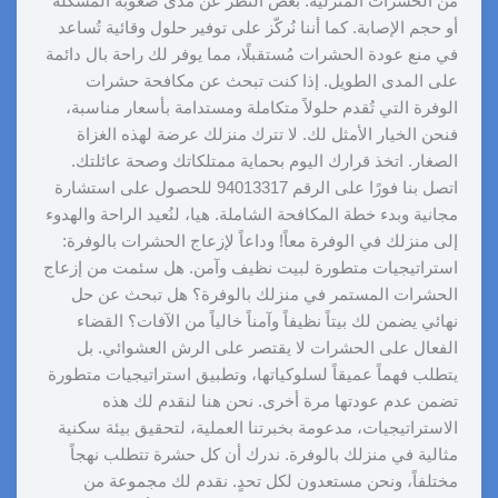
من الحشرات المنزلية. بغض النظر عن مدى صعوبة المشكلة
أو حجم الإصابة. كما أننا نُركّز على توفير حلول وقائية تُساعد
في منع عودة الحشرات مُستقبلًا، مما يوفر لك راحة بال دائمة
على المدى الطويل. إذا كنت تبحث عن مكافحة حشرات
الوفرة التي تُقدم حلولاً متكاملة ومستدامة بأسعار مناسبة،
فنحن الخيار الأمثل لك. لا تترك منزلك عرضة لهذه الغزاة
الصغار. اتخذ قرارك اليوم بحماية ممتلكاتك وصحة عائلتك.
اتصل بنا فورًا على الرقم 94013317 للحصول على استشارة
مجانية وبدء خطة المكافحة الشاملة. هيا، لنُعيد الراحة والهدوء
إلى منزلك في الوفرة معاً! وداعاً لإزعاج الحشرات بالوفرة:
استراتيجيات متطورة لبيت نظيف وآمن. هل سئمت من إزعاج
الحشرات المستمر في منزلك بالوفرة؟ هل تبحث عن حل
نهائي يضمن لك بيتاً نظيفاً وآمناً خالياً من الآفات؟ القضاء
الفعال على الحشرات لا يقتصر على الرش العشوائي. بل
يتطلب فهماً عميقاً لسلوكياتها، وتطبيق استراتيجيات متطورة
تضمن عدم عودتها مرة أخرى. نحن هنا لنقدم لك هذه
الاستراتيجيات، مدعومة بخبرتنا العملية، لتحقيق بيئة سكنية
مثالية في منزلك بالوفرة. ندرك أن كل حشرة تتطلب نهجاً
مختلفاً، ونحن مستعدون لكل تحدٍ. نقدم لك مجموعة من