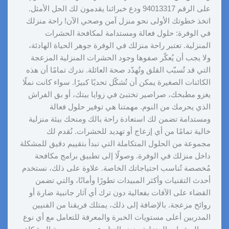
على الرقم 94013317 ودع خبرائنا يقدمون لك الحل الأمثل.
اتخذ خطوتك الأولى نحو منزل آمن وصحي الآن! راحة منزلك
في الوفرة: حلول فعالة ومستدامة لمكافحة الحشرات
المنزلية. تعتبر راحة منزلك في الوفرة جوهر الحياة الهادئة،
ولا يجب أن يُعكّر صفوها وجود الحشرات المنزلية المزعجة
التي قد تُسبّب القلق وتُهدّد صحة العائلة. ندرك تمامًا أن هذه
الكائنات الصغيرة يمكن أن تُشكّل تحديًا كبيرًا. سواء كانت نملًا
يغزو مطبخك، صراصير تختبئ في زوايا بيتك، أو بق الفراش
الذي يحرمك من النوم. مهمتنا هي توفير حلول فعالة
ومستدامة تضمن لك استعادة راحة بالك ومنحك بيئة منزلية
خالية تمامًا من أي إزعاج أو تهديد للحشرات. نُقدم لك
مجموعة من الحلول المتكاملة التي تبدأ بتقييم دقيق للمشكلة
داخل منزلك في الوفرة. وصولًا إلى تطبيق برامج مكافحة
مُخصصة تُناسب احتياجاتك الخاصة. علاوة على ذلك، نستخدم
أحدث التقنيات وأكثر المبيدات تطورًا وأمانًا، والتي تضمن
القضاء على الآفات بفعالية دون ترك أي آثار جانبية ضارة أو
روائح مزعجة. بالإضافة إلى ذلك، يمتلك فريقنا من الفنيين
المدربين أعلى مستويات الخبرة والمعرفة للتعامل مع أي نوع