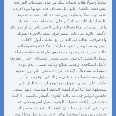
شاملاً وحلولًا فعّالة لحماية بيتك من هذه التهديدات المزعجة.
ليس فقط بالقضاء عليها، بل بضمان عدم عودتها مرة أخرى،
لتنعم ببيئة سكنية نظيفة ومريحة. خدماتنا مصممة خصيصًا
لتلبية احتياجاتك، مع التركيز على استخدام أحدث التقنيات
وأكثر المبيدات أمانًا وفعالية، والتي لا تضر بأسرتك أو حيواناتك
الأليفة. علاوة على ذلك، تتميز فرق عملنا بالخبرة الطويلة
والاحترافية العالية في التعامل مع مختلف أنواع الآفات
المنزلية. مما يضمن تنفيذ عمليات المكافحة بدقة وكفاءة
عالية. نحن لا نقدم مجرد خدمة رش، بل نقدم خطة متكاملة
تشمل التفتيش الدقيق، تحديد مصدر المشكلة، اختيار الطريقة
الأمثل للمكافحة. وتقديم نصائح وقائية لضمان عدم عودة
المشكلة مستقبلاً. بالإضافة إلى ذلك، نحن ملتزمون بتقديم
حلول مستدامة للحفاظ على منزلك في الوفرة خالياً من
الآفات على المدى الطويل، مما يوفر لك راحة البال التي
تستحقها. كما أننا نُدرك أهمية التكلفة المناسبة، ولهذا نسعى
جاهدين لتوفير خدمات عالية الجودة بأسعار تنافسية. إذا كنت
تبحث عن مكافحة حشرات الوفرة لمنزل آمن وصحي، فلا
تتردد في التواصل معنا. حان الوقت لتستعيد هدوء منزلك
وتتخلص من هذه المشكلة نهائياً. لا تتردد، تواصل معنا اليوم