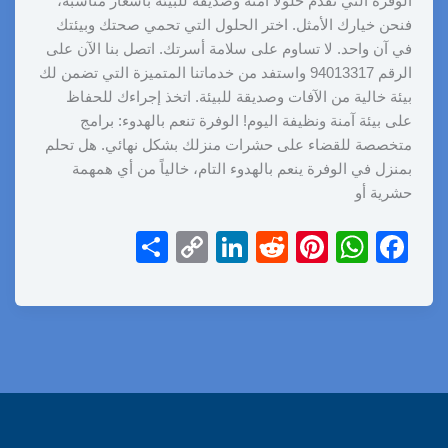
الوفرة التي تُقدم حلولًا آمنة وصديقة للبيئة بأسعار مناسبة،
فنحن خيارك الأمثل. اختر الحلول التي تحمي صحتك وبيئتك
في آن واحد. لا تساوم على سلامة أسرتك. اتصل بنا الآن على
الرقم 94013317 واستفد من خدماتنا المتميزة التي تضمن لك
بيئة خالية من الآفات وصديقة للبيئة. اتخذ إجراءك للحفاظ
على بيئة آمنة ونظيفة اليوم! الوفرة تنعم بالهدوء: برامج
متخصصة للقضاء على حشرات منزلك بشكل نهائي. هل تحلم
بمنزل في الوفرة ينعم بالهدوء التام، خالياً من أي همهمة
حشرية أو
S
C
Li
R
Pi
W
F
h
o
n
e
nt
h
a
ar
p
k
d
er
at
c
e
y
e
di
e
s
e
Li
dI
t
st
A
b
n
n
p
o
k
p
o