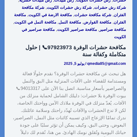
حشرات
رش حشرات الكويت
رش مبيدات
رش مبيدات حشرية
,
,
شركة رش حشرات
شركة رش حشرات الكويت
شركة مكافحة
,
,
,
الفئران
شركة مكافحة حشرات
مكافحة الارضة في الكويت
مكافحة
,
,
,
,
الفئران
مكافحة القوارض
مكافحة النمل
مكافحة النمل في الكويت
,
,
مكافحة صراصير
مكافحة صراصير الكويت
مكافحة صراصير في
الكويت
مكافحة حشرات الوفرة 97923973📞 | حلول
متكاملة وكفالة سنة
qmedia85@gmail.com
/
يوليو 5, 2025
هل تبحث عن مكافحة حشرات الوفرة؟ نقدم حلولًا فعالة
ومستدامة للقضاء على الآفات المنزلية مثل البق والنمل
والصراصير بأسعار مناسبة. اتصل بنا الآن على 94013317📞
بيوت الوفرة بلا حشرات: دليلك الشامل لحماية منزلك من
الآفات. يُعدّ منزلك في الوفرة ملاذك الآمن وواحتك الخاصة،
لكن لا تدع الحشرات والآفات تُهدّد راحتك وسلامة عائلتك.
ندرك تمامًا الإزعاج الذي تسببه كائنات مثل النمل، الصراصير،
البعوض، وحتى البق، وكيف يمكن أن تؤثر سلبًا على جودة
حياتك اليومية وتُقلق نومك الهادئ. من هنا، نُقدم لك دليلاً