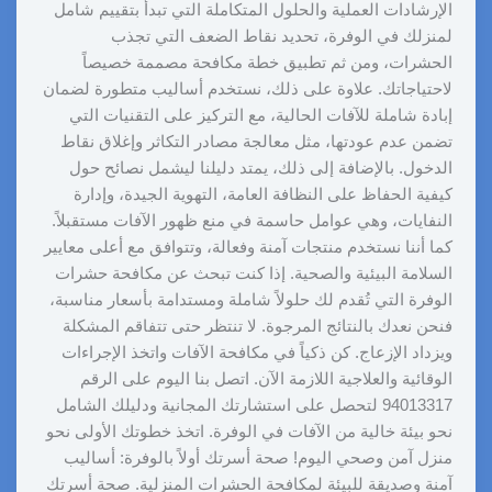
الإرشادات العملية والحلول المتكاملة التي تبدأ بتقييم شامل
لمنزلك في الوفرة، تحديد نقاط الضعف التي تجذب
الحشرات، ومن ثم تطبيق خطة مكافحة مصممة خصيصاً
لاحتياجاتك. علاوة على ذلك، نستخدم أساليب متطورة لضمان
إبادة شاملة للآفات الحالية، مع التركيز على التقنيات التي
تضمن عدم عودتها، مثل معالجة مصادر التكاثر وإغلاق نقاط
الدخول. بالإضافة إلى ذلك، يمتد دليلنا ليشمل نصائح حول
كيفية الحفاظ على النظافة العامة، التهوية الجيدة، وإدارة
النفايات، وهي عوامل حاسمة في منع ظهور الآفات مستقبلاً.
كما أننا نستخدم منتجات آمنة وفعالة، وتتوافق مع أعلى معايير
السلامة البيئية والصحية. إذا كنت تبحث عن مكافحة حشرات
الوفرة التي تُقدم لك حلولاً شاملة ومستدامة بأسعار مناسبة،
فنحن نعدك بالنتائج المرجوة. لا تنتظر حتى تتفاقم المشكلة
ويزداد الإزعاج. كن ذكياً في مكافحة الآفات واتخذ الإجراءات
الوقائية والعلاجية اللازمة الآن. اتصل بنا اليوم على الرقم
94013317 لتحصل على استشارتك المجانية ودليلك الشامل
نحو بيئة خالية من الآفات في الوفرة. اتخذ خطوتك الأولى نحو
منزل آمن وصحي اليوم! صحة أسرتك أولاً بالوفرة: أساليب
آمنة وصديقة للبيئة لمكافحة الحشرات المنزلية. صحة أسرتك