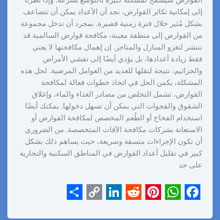
القوارض سيسمح لمشكلة كبيرة بالتوسع بسرعة. وإذا نظرنا
إلى إمكانية تكاثر القوارض، نجد أن الأعداد يمكن أن تتضاعف
بشكل مُثير خلال فترة زمنية قصيرة. بمجرد أن تدخل مجموعة
من القوارض إلى منطقة معينة، مكافحة قوارض السالمية قد
تنتشر لتغزو المنازل والمتاجر. إن إهمال مكافحتها لا يعني
فقط زيادة أعدادها، بل يؤدي أيضًا إلى تفشي الأمراض
والجراثيم، نتيجة لنقلها للعديد من العوامل المرضية. لحل هذه
المشكلة، يكمن الحل في اتخاذ خطوات فعالة لمكافحة
القوارض، تشمل التخلص من مصادر الغذاء والماء، وإغلاق
الشقوق والفجوات التي يمكن أن تسهل دخولها. يمكنك أيضًا
استخدام الفخاخ أو الطُعم المخصص لمكافحة القوارض أو
الاستعانة بشركات مكافحة الآفات المتخصصة. من الضروري
أن تكون الإجراءات متسقة وسريعة، حيث يساهم ذلك بشكل
كبير في تقليل أعداد القوارض في المناطق السكنية والتجارية
على حد
S
C
L
R
P
W
F