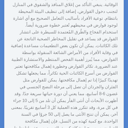
الوقائية. ينبغي التأكد من إغلاق المنافذ والشقوق في المنازل
لتجنب دخول القوارض، إضافة إلى تنظيف البيئة المحيطة
بانتظام. توعية الأفراد بأساليب التعامل الصحيح مع أي اشارة
لوجود قوارض في محيطهم تُعتبر خطوة ضرورية أيضاً.
استخدام الفخاخ والطُرق المُعتمدة للسيطرة على انتشار
القوارض قد يساعد في تقليل المخاطر الصحية الناتجة عن
تلك الكائنات. يمكن أن تكون بعض التطعيمات مساعدة إضافية
في وقاية الأفراد من الأمراض الشائعة المنقولة بواسطة
القوارض، مما يُبرز أهمية الفحص المنتظم والاستشارة الطبية
عند الضرورة. تكاثر القوارض وخطورة إهمال مكافحتها تعتبر
القوارض من أسرع الكائنات الحية تكاثراً، مما يجعلها تشكل
تهديدًا كبيرًا إذا تم إهمال مكافحتها. يمكن للقوارض مثل
الفئران والجرذان أن تصل إلى مرحلة النضج الجنسي في
غضون 6-8 أسابيع، مما يعني أن دورة حياتها سريعة جدًا. وقد
أظهرت الأبحاث أن أنثى الفأر يمكن أن تلد من 5 إلى 10 جراء
في كل مرة، وقد تتكرر هذه العملية كل 3 أسابيع تقريبًا. بمعنى
آخر، يمكن أن تنتج الأنثى ما يصل إلى 50 جروًا في السنة
الواحدة. مع كمية كهذه من النسل، فإن إهمال مكافحة