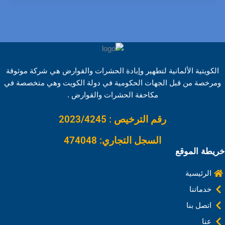
h
o
i
e
i
h
a
a
p
n
d
n
a
c
r
y
k
d
t
t
e
e
L
e
i
e
s
b
i
d
t
r
A
o
الكويتية الألمانية لتطهير وإبادة الحشرات والقوارض هي شركة موثوقة
n
I
e
p
o
ومرخصة من قبل الجهات الحكومية في دولة الكويت وهي متخصصة في
k
n
s
p
k
مكاحفة الحشرات والقوارض .
t
رقم الترخيص : 2023/4245
السجل التجاري: 474048
خريطة الموقع
الرئيسية
خدماتنا
اتصل بنا
عنا