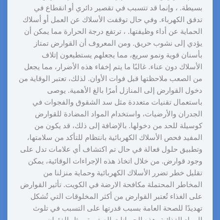
بسيطة. ، وإنما قد تتسبب في تقصير دائري أو انقطاع في
تدفق الكهرباء. وفي حال توقفت الأسلاك عن العمل أو أسلاك
الحماية عن أداء وظيفتها. ، ترتفع درجة الحرارة مما يمكن أن
يؤدي إلى نشوب حريق. ومن المعروف أن القوارض تمتاز
بأسنان قوية ونمو سريع، مما يجعلهم يستطيعون إتلاف
الأسلاك دون عناء. غالبًا ما يتم إخفاء هذه الأضرار، مما يجعل
من الصعب ملاحظتها قبل فوات الأوان. لذلك، تعتبر الوقاية من
دخول القوارض إلى المنازل أمرًا بالغ الأهمية. يوصى
باستعمال تقنيات متعددة مثل سد الشقوق والفجوات في
الجدران والأرضيات، واستخدام المواد المضادة للقوارض
كوسيلة للحد من دخولها. بالإضافة إلى ذلك، قد يكون من
المفيد فحص الأسلاك الكهربائية بانتظام للتأكد من سلامتها،
وتطبيق حلول فعالة في حال تم اكتشاف أي علامات تدل على
وجود قوارض. من خلال اتخاذ هذه الإجراءات الوقائية، يمكن
تقليل خطر تضرر الأسلاك الكهربائية وحماية منزلنا من
المخاطر المحتملة مكافحة الارضة في الكويت. تأثير القوارض
على الغذاء تُعتبر القوارض من أكثر المخلوقات التي تُشكل
تهديدًا للصحة العامة بسبب قدرتها على التسبب في تلوث