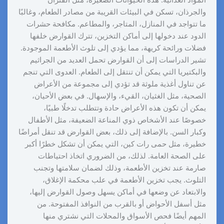
المواد الغذائية. هذه الحيوانات الصغيرة، مثل الفئران
والجرذان، تسكن في البيئات القريبة من مصادر الطعام، وغالبًا
ما تتواجد في المنازل، المتاجر، والمطاعم. مكافحة حشرات
الدود عند دخولها إلى أماكن التخزين، تترك القوارض خلفها
فضلات ورائحة كريهة، مما يؤدي إلى تلوث الأطعمة الموجودة.
تشير الدراسات إلى أن القوارض تحمل العديد من الجراثيم
والبكتيريا التي يمكن أن تنتقل إلى الطعام. العدوى التي تنجم
عن تناول أغذية ملوثة قد تؤدي إلى مجموعة من الأعراض
الصحية، مثل الغثيان، القيء، والإسهال. في بعض الأحيان،
يمكن أن تكون هذه الأعراض حادة وتتطلب تدخلًا طبيًا،
خصوصًا عند الأشخاص ذوي المناعة الضعيفة، مثل الأطفال
وكبار السن. بالإضافة إلى ذلك، بعض القوارض قد تنقل أمراضًا
خطيرة، مثل حمى رات كين، التي يمكن أن تشكل خطرًا أكبر
على الصحة العامة. لذلك، من الضروري اتخاذ احتياطات
صارمة عند تخزين الأطعمة، وذلك لضمان سلامتها وتجنب
التلوث. يجب تخزين الأطعمة في علب محكمة الإغلاق،
والابتعاد عن وضعها في أماكن يسهل وصول القوارض إليها،
مثل أسفل الأحواض أو بالقرب من النوافذ المفتوحة. من
المهم أيضًا فحص الأسواق والمحلات التي نشتري منها