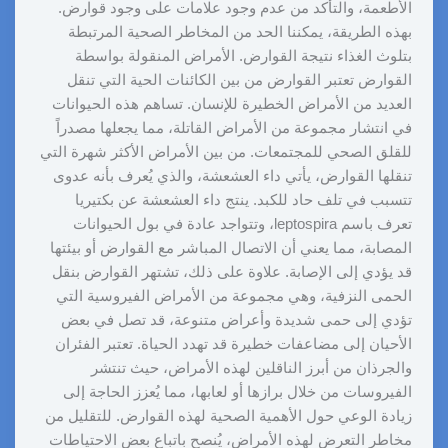
الأطعمة، والتأكد من عدم وجود علامات على وجود قوارض.
بهذه الطريقة، يمكننا الحد من المخاطر الصحية المرتبطة
بتلوث الغذاء نتيجة القوارض. الأمراض المنقولة بواسطة
القوارض تعتبر القوارض من بين الكائنات الحية التي تنقل
العديد من الأمراض الخطيرة للإنسان. تساهم هذه الحيوانات
في انتشار مجموعة من الأمراض القاتلة، مما يجعلها مصدراً
للقلق الصحي للمجتمعات. من بين الأمراض الأكثر شهرة التي
تنقلها القوارض، يأتي داء العشعشة، والذي يُعرف بأنه عدوى
تتسبب في تلف حاد للكبد. ينتج داء العشعشة عن بكتيريا
تعرف باسم leptospira، وتتواجد عادة في بول الحيوانات
المصابة، مما يعني أن الاتصال المباشر مع القوارض أو بيئتها
قد يؤدي إلى الإصابة. علاوة على ذلك، تشتهر القوارض بنقل
الحمى النزفية، وهي مجموعة من الأمراض الفيروسية التي
تؤدي إلى حمى شديدة وأعراض متنوعة، قد تصل في بعض
الأحيان إلى مضاعفات خطيرة قد تهدد الحياة. تعتبر الفئران
والجرذان من أبرز الناقلين لهذه الأمراض، حيث تنتشر
الفيروسات من خلال برازها أو لعابها، مما يُعزز الحاجة إلى
زيادة الوعي حول الأهمية الصحية لهذه القوارض. للتقليل من
مخاطر التعرض لهذه الأمراض، يُنصح باتباع بعض الاحتياطات