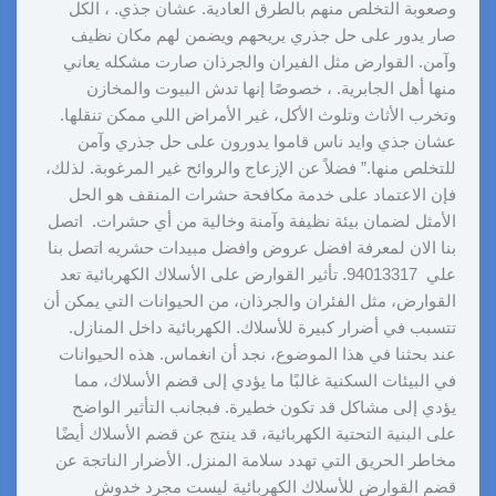
وصعوبة التخلص منهم بالطرق العادية. عشان جذي. ، الكل
صار يدور على حل جذري يريحهم ويضمن لهم مكان نظيف
وآمن. القوارض مثل الفيران والجرذان صارت مشكله يعاني
منها أهل الجابرية. ، خصوصًا إنها تدش البيوت والمخازن
وتخرب الأثاث وتلوث الأكل، غير الأمراض اللي ممكن تنقلها.
عشان جذي وايد ناس قاموا يدورون على حل جذري وآمن
للتخلص منها.” فضلاً عن الإزعاج والروائح غير المرغوبة. لذلك،
فإن الاعتماد على خدمة مكافحة حشرات المنقف هو الحل
الأمثل لضمان بيئة نظيفة وآمنة وخالية من أي حشرات. اتصل
بنا الان لمعرفة افضل عروض وافضل مبيدات حشريه اتصل بنا
علي 94013317. تأثير القوارض على الأسلاك الكهربائية تعد
القوارض، مثل الفئران والجرذان، من الحيوانات التي يمكن أن
تتسبب في أضرار كبيرة للأسلاك. الكهربائية داخل المنازل.
عند بحثنا في هذا الموضوع، نجد أن انغماس. هذه الحيوانات
في البيئات السكنية غالبًا ما يؤدي إلى قضم الأسلاك، مما
يؤدي إلى مشاكل قد تكون خطيرة. فبجانب التأثير الواضح
على البنية التحتية الكهربائية، قد ينتج عن قضم الأسلاك أيضًا
مخاطر الحريق التي تهدد سلامة المنزل. الأضرار الناتجة عن
قضم القوارض للأسلاك الكهربائية ليست مجرد خدوش