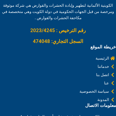
i
d
t
r
A
o
الكويتية الألمانية لتطهير وإبادة الحشرات والقوارض هي شركة موثوقة
n
I
e
p
o
ومرخصة من قبل الجهات الحكومية في دولة الكويت وهي متخصصة في
k
n
s
p
k
مكاحفة الحشرات والقوارض .
t
رقم الترخيص : 2023/4245
السجل التجاري: 474048
خريطة الموقع
الرئيسية
خدماتنا
اتصل بنا
عنا
سياسة الخصوصية
المدونة
معلومات الاتصال