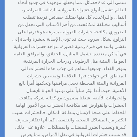
تنتمي إلى عدة فصائل، مما يجعلها موجودة في جميع أنحاء
العالم. تشمل أنواع حشرات الفروانية الشائعة الصراصير،
النمل، والبراغيث، كل منها يمتلك خصائص فريدة تتطلب
أساليب مختلفة لمكافحته. من أهم الأسباب التي تجعل من
الضروري مكافحة حشرات الفروانية بسرعة هو قدرتها على
التزاوج بشكل سريع، حيث قد تؤدي الإصابة بحشرة واحدة إلى
تفشي واسع في فترة زمنية قصيرة. تتواجد حشرات الفروانية
في أماكن متعددة، تشمل المنازل، الحدائق، والمرافق العامة.
العوامل البيئية مثل الرطوبة، ودرجات الحرارة المرتفعة،
وتوفر الغذاء، جميعها تساهم في جذب هذه الحشرات إلى
المناطق التي تتواجد فيها. العلاقة الوثيقة بين حشرات
الفروانية والبيئة المحيطة تجعل مراقبتها وتحكمها أمراً بالغ
الأهمية، حيث أنها تؤثر سلباً على نوعية الحياة للإنسان
والحيوانات الأليفة. شغلنا مضمون مع كفالة شركة مكافحة
الحشرات والقوارض تعد مكافحة الحشرات من الأمور الهامة
للحفاظ على صحة الإنسان ونظافة المكان، فالحشرات تسبب
الكثير من المشاكل الصحية والنفسية، كما أنها تتكاثر بسرعة
كبيرة وتسبب الضرر للمنشآت والممتلكات علاوة على ذلك،
قد تسبب حشرات الفروانية في نقل الأمراض، مما يعرض