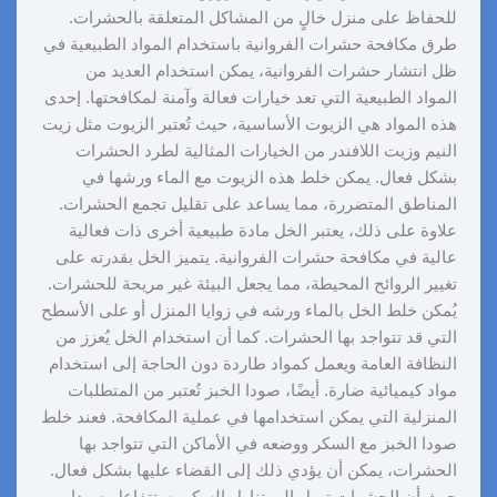
للحفاظ على منزل خالٍ من المشاكل المتعلقة بالحشرات.
طرق مكافحة حشرات الفروانية باستخدام المواد الطبيعية في
ظل انتشار حشرات الفروانية، يمكن استخدام العديد من
المواد الطبيعية التي تعد خيارات فعالة وآمنة لمكافحتها. إحدى
هذه المواد هي الزيوت الأساسية، حيث تُعتبر الزيوت مثل زيت
النيم وزيت اللافندر من الخيارات المثالية لطرد الحشرات
بشكل فعال. يمكن خلط هذه الزيوت مع الماء ورشها في
المناطق المتضررة، مما يساعد على تقليل تجمع الحشرات.
علاوة على ذلك، يعتبر الخل مادة طبيعية أخرى ذات فعالية
عالية في مكافحة حشرات الفروانية. يتميز الخل بقدرته على
تغيير الروائح المحيطة، مما يجعل البيئة غير مريحة للحشرات.
يُمكن خلط الخل بالماء ورشه في زوايا المنزل أو على الأسطح
التي قد تتواجد بها الحشرات. كما أن استخدام الخل يُعزز من
النظافة العامة ويعمل كمواد طاردة دون الحاجة إلى استخدام
مواد كيميائية ضارة. أيضًا، صودا الخبز تُعتبر من المتطلبات
المنزلية التي يمكن استخدامها في عملية المكافحة. فعند خلط
صودا الخبز مع السكر ووضعه في الأماكن التي تتواجد بها
الحشرات، يمكن أن يؤدي ذلك إلى القضاء عليها بشكل فعال.
حيث أن الحشرات تميل إلى تناول السكر، ستتفاعل صودا