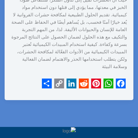
الخبز في معدتها، مما يؤدي إلى قتلها دون استخدام مواد
كيميائية. تقديم الحلول الطبيعية لمكافحة حشرات الفروانية لا
يُعد خيارًا آمنًا فحسب، بل يُساهم أيضًا في الحفاظ على الصحة
العامة للإنسان والحيوانات الأليفة. لذا، من المهم التجربة
والتكيف مع هذه الحلول لضمان الحصول على النتائج المرجوة
بسرعة وكفاءة. كيفية استخدام المبيدات الكيميائية تُعتبر
المبيدات الكيميائية من الأدوات الفعّالة لمكافحة الحشرات،
ولكن يتطلب استخدامها الحذر والاهتمام لضمان الفعالية
وسلامة البيئة
S
C
L
R
P
W
F
h
o
i
e
i
h
a
a
p
n
d
n
a
c
r
y
k
d
t
t
e
e
L
e
i
e
s
b