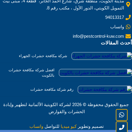
مدينة الكويت، منطقة شرق، شارع أحمد الجابر، قطعة 4، مبنى بيت
التمويل الكويتي، الدور الأول ، مكتب رقم 8.
94013317
واتساب
info@pestcontrol-kuw.com
أحدث المقالات
شركة مكافحة حشرات الجهراء
افضل شركة مكافحة حشرات
بالكويت
رقم شركة مكافحة حشرات
جميع الحقوق محفوظة
©
2026 لشركة الكويتية الألمانية لتطهير وإبادة
الحشرات والقوارض
تصميم وتطوير
كيو ميديا
للتواصل
واتساب