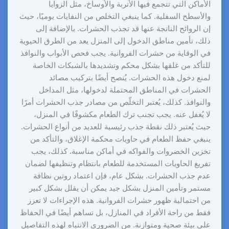
الأماكن التي تتجمع فيها الأتربة والأوساخ، مثل الزوايا
والأسطح السفلية. كما ينبغي التخلص من النفايات يوميًا، حيث
إن الروائح الناتجة عنها قد تجذب الحشرات. بالإضافة إلى
ذلك، تأمين مناطق الدخول إلى المنزل يعد من الطرق الحيوية
في الوقاية من حشرات الفروانية. يجب فحص الأبواب والنوافذ
للتأكد من غلقها بشكل محكم وتشديدها بالشبكات الخاصة
لمنع دخول هذه الحشرات. يُنصح أيضًا بتركيب مصائد
الحشرات في المناطق المحتملة لدخولها، مثل المداخل
والنوافذ. كذلك، يُعتبر التخلّص من مصادر جذب الحشرات أمرًا
لا يُغفل عنه. يجب تجنب ترك الطعام مكشوفًا في المنزل،
حيث يُعتبر ذلك نقطة جذب رئيسية للعديد من أنواع الحشرات.
ينبغي حفظ الطعام في حاويات محكمة الإغلاق، والتأكد من
تخزين الخضروات والفواكه في أماكن مناسبة. كذلك، يجب
تفريغ الحاويات المستخدمة للطعام بانتظام وتنظيفها لضمان
عدم جذب الحشرات. بشكل عام، فإن اعتماد روتين نظافة
مستمر وتأمين المنزل بشكل جيد يمكن أن يقلل بشكل كبير
من احتمالية ظهور حشرات الفروانية. هذه الإجراءات لا تعزز
فقط من راحة الأفراد في المنازل، بل تساهم أيضًا في الحفاظ
على بيئة صحية ومتوازنة. من الضروري الانتباه لهذه التفاصيل