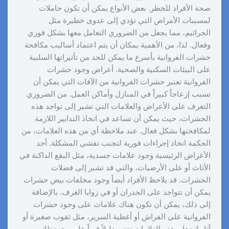
صحة الأفراد للخطر. بعض الأنواع يمكن أن تكون حاملات
لمسببات الأمراض التي تؤدي إلى عدوى خطيرة مثل
الجراثيم، مما يجعل من الضروري التعامل معها بشكل فوري
وفعال. لذا، من الأهمية بمكان أن يتم اعتماد أساليب مكافحة
حشرات الفروانية بأسرع ما يمكن للحد من تأثيراتها السلبية
على البيئات السكنية والصحية. أعراض وجود حشرات
الفروانية تعتبر حشرات الفروانية من الآفات التي يمكن أن
تسبب إزعاجاً كبيراً في المنازل وأماكن العمل. من الضروري
التعرف على الأعراض والعلامات التي تشير إلى تواجد هذه
الحشرات، حيث يمكن أن تساعد في اتخاذ التدابير اللازمة
لمكافحتها بشكل فعال. عند ملاحظة أي من هذه العلامات، من
الحكمة اتخاذ إجراءات فورية لتجنب تفشي المشكلة. أحد
الأعراض الرئيسية وجود علامات جسدية، مثل البقع الداكنة في
الأثاث أو على الأرضيات، والتي قد تشير إلى فضلات
الحشرات. قد يلاحظ الأفراد أيضاً وجود مخلفات بيض حشرات
يمكن أن تتواجد على الجدران أو في زوايا الغرف. بالإضافة
إلى ذلك، يمكن أن تكون هناك علامات على وجود حشرات
الفروانية على الفراش أو أغطية السرير، مثل ثقوب صغيرة أو
آثار ازدهار. هذه العلامات تعتبر دليلاً قوياً على وجود تلك