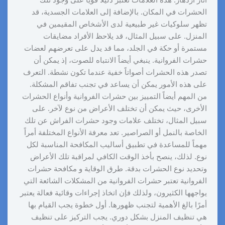
الحشرات في المكان. بالإضافة إلى العلامات الجسدية، قد
تظهر سلوكيات غير طبيعية لدى الأشخاص المقيمين في
المنزل. على سبيل المثال، قد يلاحظ الأفراد مضايقات
مستمرة أو حكة في الجلد، مما قد يدل على تعرضهم لعضات
حشرات الفروانية. ينبغي أيضاً الانتباه للصوت، إذ يمكن أن
تصدر هذه الحشرات أصواتاً خفية عندما تكون نشطة. التعرف
على هذه الأمور يمكن أن يساعد في تجنب تفاقم المشكلة.
من المهم أيضاً التمييز بين حشرات الفروانية وأنواع الحشرات
الأخرى، حيث يمكن أن تختلف الأعراض من نوع لآخر. على
سبيل المثال، تختلف علامات وجود حشرات الفراش عن تلك
الخاصة بالنمل أو الصراصير. تعد معرفة الأنواع المختلفة أمراً
مهماً للمساعدة في تطبيق أساليب المكافحة المناسبة لكل
نوع. لذلك، ينصح بأخذ الوقت الكافي لمراقبة تلك الأعراض
وتحديد نوع الحشرات بدقة. طرق الوقاية و مكافحة حشرات
الفروانية تعتبر حشرات الفروانية من المشكلات الشائعة التي
يواجهها الكثيرون، ولذلك فإن اتخاذ إجراءات وقائية فعالة يعتبر
أمرًا بالغ الأهمية لتجنب ظهورها. أول خطوة يجب القيام بها
هي تنظيف المنزل بشكل دوري. يجب التركيز على تنظيف